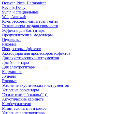
Octaver, Pitch, Harmonizer
Reverb, Delay
Synth и специальные
Wah, Autowah
Компрессоры, лимитеры, гейты
Эквалайзеры, педали громкости
Эффекты для бас-гитары
Предусилители и моделлеры
Педальные
Рэковые
Процессоры эффектов
Аксессуары для процессоров эффектов
Для акустических инструментов
Для бас-гитары
Для электрогитары
Карманные
Луперы
Рэковые
Усиление акустических инструментов
Усиление бас-гитары
"Усилители (""головы"")"
Акустические кабинеты
Комбоусилители
Мини усилители и комбо
Усиление электрогитары