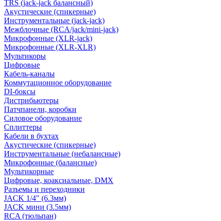
TRS (jack-jack балансный)
Акустические (спикерные)
Инструментальные (jack-jack)
Межблочные (RCA/jack/mini-jack)
Микрофонные (XLR-jack)
Микрофонные (XLR-XLR)
Мультикоры
Цифровые
Кабель-каналы
Коммутационное оборудование
DI-боксы
Дистрибьютеры
Патчпанели, коробки
Силовое оборудование
Сплиттеры
Кабели в бухтах
Акустические (спикерные)
Инструментальные (небалансные)
Микрофонные (балансные)
Мультикорные
Цифровые, коаксиальные, DMX
Разъемы и переходники
JACK 1/4" (6.3мм)
JACK мини (3.5мм)
RCA (тюльпан)