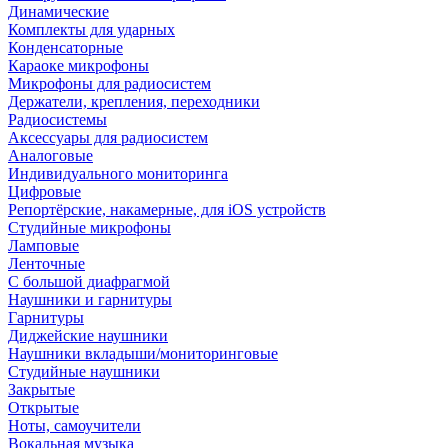
Динамические
Комплекты для ударных
Конденсаторные
Караоке микрофоны
Микрофоны для радиосистем
Держатели, крепления, переходники
Радиосистемы
Аксессуары для радиосистем
Аналоговые
Индивидуального мониторинга
Цифровые
Репортёрские, накамерные, для iOS устройств
Студийные микрофоны
Ламповые
Ленточные
С большой диафрагмой
Наушники и гарнитуры
Гарнитуры
Диджейские наушники
Наушники вкладыши/мониторинговые
Студийные наушники
Закрытые
Открытые
Ноты, самоучители
Вокальная музыка