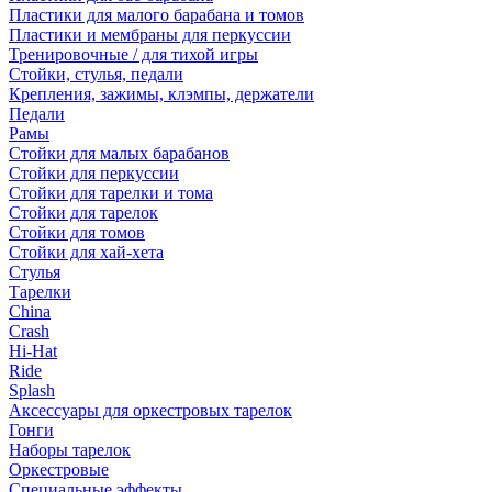
Пластики для малого барабана и томов
Пластики и мембраны для перкуссии
Тренировочные / для тихой игры
Стойки, стулья, педали
Крепления, зажимы, клэмпы, держатели
Педали
Рамы
Стойки для малых барабанов
Стойки для перкуссии
Стойки для тарелки и тома
Стойки для тарелок
Стойки для томов
Стойки для хай-хета
Стулья
Тарелки
China
Crash
Hi-Hat
Ride
Splash
Аксессуары для оркестровых тарелок
Гонги
Наборы тарелок
Оркестровые
Специальные эффекты