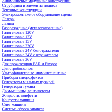
Алюминиевые модульные конструкции
Струбцины и элементы подвеса
Тентовые конструкции
Электромонтажное оборудование сцены
Лазеры
Лампы
Газоразрядные (металогалогенные)
Галогеновые 120V
Галогеновые 12V
Галогеновые 15V
Галогеновые 230V
Галогеновые 24V без отражателя
Галогеновые 24V с отражателем
Галогеновые 36V
Для прожекторов PAR и Pinspot
Для стробоскопов
Ультрафиолетовые, люминесцентные
Приборы спецэффектов
Генераторы мыльных пузырей
Генераторы тумана
Дым-машины, вентиляторы
Жидкости, конфетти
Конфетти машины
Снег-машины
Система сброса занавеса