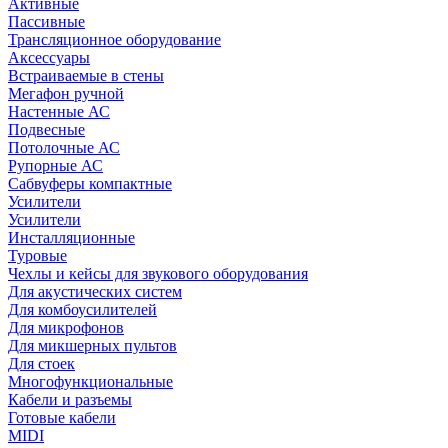
Активные
Пассивные
Трансляционное оборудование
Аксессуары
Встраиваемые в стены
Мегафон ручной
Настенные АС
Подвесные
Потолочные АС
Рупорные АС
Сабвуферы компактные
Усилители
Усилители
Инсталляционные
Туровые
Чехлы и кейсы для звукового оборудования
Для акустических систем
Для комбоусилителей
Для микрофонов
Для микшерных пультов
Для стоек
Многофункциональные
Кабели и разъемы
Готовые кабели
MIDI