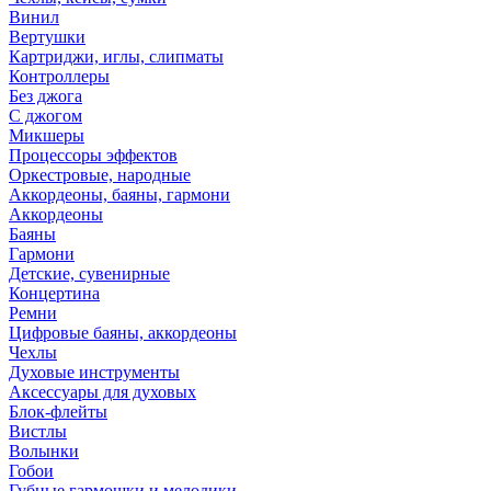
Винил
Вертушки
Картриджи, иглы, слипматы
Контроллеры
Без джога
С джогом
Микшеры
Процессоры эффектов
Оркестровые, народные
Аккордеоны, баяны, гармони
Аккордеоны
Баяны
Гармони
Детские, сувенирные
Концертина
Ремни
Цифровые баяны, аккордеоны
Чехлы
Духовые инструменты
Аксессуары для духовых
Блок-флейты
Вистлы
Волынки
Гобои
Губные гармошки и мелодики