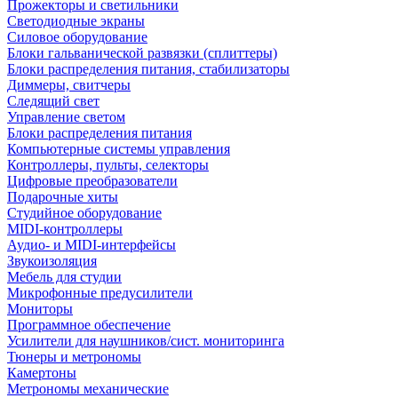
Прожекторы и светильники
Светодиодные экраны
Силовое оборудование
Блоки гальванической развязки (сплиттеры)
Блоки распределения питания, стабилизаторы
Диммеры, свитчеры
Следящий свет
Управление светом
Блоки распределения питания
Компьютерные системы управления
Контроллеры, пульты, селекторы
Цифровые преобразователи
Подарочные хиты
Студийное оборудование
MIDI-контроллеры
Аудио- и MIDI-интерфейсы
Звукоизоляция
Мебель для студии
Микрофонные предусилители
Мониторы
Программное обеспечение
Усилители для наушников/сист. мониторинга
Тюнеры и метрономы
Камертоны
Метрономы механические