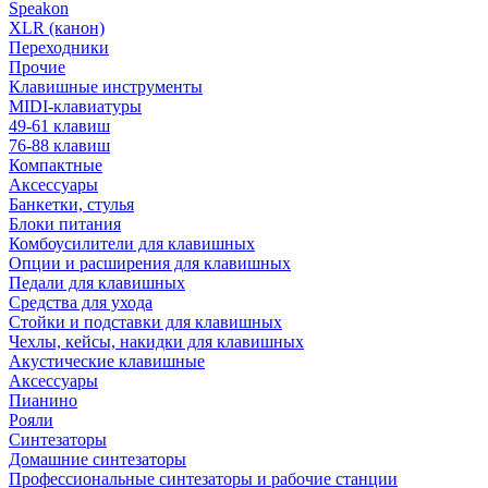
Speakon
XLR (канон)
Переходники
Прочие
Клавишные инструменты
MIDI-клавиатуры
49-61 клавиш
76-88 клавиш
Компактные
Аксессуары
Банкетки, стулья
Блоки питания
Комбоусилители для клавишных
Опции и расширения для клавишных
Педали для клавишных
Средства для ухода
Стойки и подставки для клавишных
Чехлы, кейсы, накидки для клавишных
Акустические клавишные
Аксессуары
Пианино
Рояли
Синтезаторы
Домашние синтезаторы
Профессиональные синтезаторы и рабочие станции