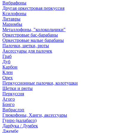
Вибрафоны
Другая оркестровая перкуссия
Ксилофоны
Литавры
Маримбы
Металлофоны, "колокольчики"
Оркестровые бас-барабаны
Оркестровые малые барабаны
Палочки, щетки, рюты
Аксессуары для палочек
Граб
Дуб
Карбон
Клен
Орех
Перкуссионные палочки, колотушки
Щетки и рюты
Перкуссия
Агого
Бонго
Вибраслэп
Глюкофоны, Ханги, аксессуары
Гуиро (калабасо)
Дарбука / Думбек
Джембе