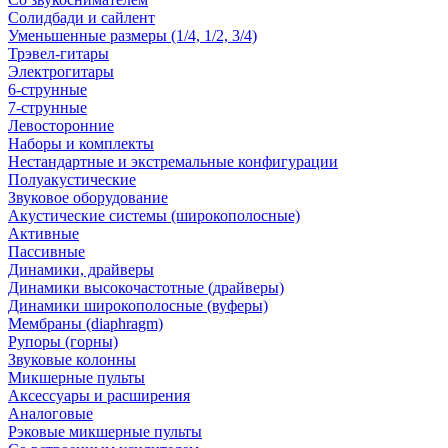
Солидбади и сайлент
Уменьшенные размеры (1/4, 1/2, 3/4)
Трэвел-гитары
Электрогитары
6-струнные
7-струнные
Левосторонние
Наборы и комплекты
Нестандартные и экстремальные конфигурации
Полуакустические
Звуковое оборудование
Акустические системы (широкополосные)
Активные
Пассивные
Динамики, драйверы
Динамики высокочастотные (драйверы)
Динамики широкополосные (вуферы)
Мембраны (diaphragm)
Рупоры (горны)
Звуковые колонны
Микшерные пульты
Аксессуары и расширения
Аналоговые
Рэковые микшерные пульты