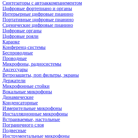
Синтезаторы с автоаккомпанементом
Цифровые фортепиано и органы
Интерьерные цифровые пианино
Портативные цифровые пианино
Сценические цифровые пианино
Цифровые органы
Цифровые рояли
Караоке
Конференц-системы
Беспроводные
Проводные
Микрофоны, радиосистемы
Аксессуары
Ветрозащиты, поп фильтры, экраны
Держатели
Микрофонные стойки
Вокальные микрофоны
Динамические
Конденсаторные
Измерительные микрофоны
Инсталляционные микрофоны
Встраиваемые, настольные
Пограничного слоя
Подвесные
Инструментальные микрофоны