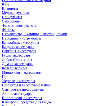
Казу
Кларнеты
Медные духовые
Пан-флейты
Саксофоны
Фаготы, контрфаготы
Флейты
Цуг-флейты, Окарины, Свистки, Рожки
Народные инструменты
Балалайки, аксессуары
Банджо, аксессуары
Варганы, аксессуары
Гусли, аксессуары
Добро (Резонатор)
Домры, аксессуары
Колесные лиры
Мандолины, аксессуары
Прочие
Укулеле, аксессуары
Пюпитры и аксессуары к ним
Смычковые инструменты
Альты, аксессуары
Виолончели, аксессуары
Канифоли, средства для ухода