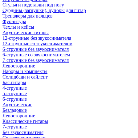
Стулья и подставки под ногу
Сурдины (заглушки), рупоры для гитар
Тренажеры для пальцев
Фурнитура
Чехлы и кейсы
Акустические гитары
12-струнные без звукоснимателя
12-струнные со звукоснимателем
6-струнные без звукоснимателя
6-струнные со звукоснимателем
7-струнные без звукоснимателя
Левосторонние
Наборы и комплекты
Солидбади и сайлент
Бас-гитары
4-струнные
5-струнные
6-струнные
Акустические
Безладовые
Левосторонние
Классические гитары
7-струнные
Без звукоснимателя
Со звукоснимателем