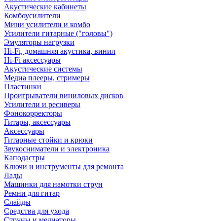
Акустические кабинеты
Комбоусилители
Мини усилители и комбо
Усилители гитарные ("головы")
Эмуляторы нагрузки
Hi-Fi, домашняя акустика, винил
Hi-Fi аксессуары
Акустические системы
Медиа плееры, стримеры
Пластинки
Проигрыватели виниловых дисков
Усилители и ресиверы
Фонокорректоры
Гитары, аксессуары
Аксессуары
Гитарные стойки и крюки
Звукосниматели и электроника
Каподастры
Ключи и инструменты для ремонта
Лады
Машинки для намотки струн
Ремни для гитар
Слайды
Средства для ухода
Струны и медиаторы