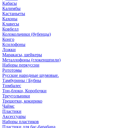
Кабасы
Калимбы
Кастаньеты
Кахоны
Клавесы
Ковбелл
Колокольчики (бубенцы)
Конго
Ксилофоны
Ложки
Маракасы, шейкеры
Металлофоны (глокеншпили)
Наборы перкуссии
Рототомы
Русские народные шумовые.
Тамбурины / Бубны
Тимбалес
Тон-блоки, Коробочки
Треугольники
Трещотки, кокирико
Чаймс
Пластики
Аксессуары
Наборы пластиков
Пластики для бас-барабана