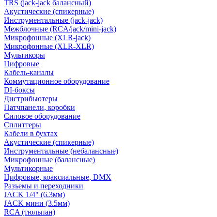
TRS (jack-jack балансный)
Акустические (спикерные)
Инструментальные (jack-jack)
Межблочные (RCA/jack/mini-jack)
Микрофонные (XLR-jack)
Микрофонные (XLR-XLR)
Мультикоры
Цифровые
Кабель-каналы
Коммутационное оборудование
DI-боксы
Дистрибьютеры
Патчпанели, коробки
Силовое оборудование
Сплиттеры
Кабели в бухтах
Акустические (спикерные)
Инструментальные (небалансные)
Микрофонные (балансные)
Мультикорные
Цифровые, коаксиальные, DMX
Разъемы и переходники
JACK 1/4" (6.3мм)
JACK мини (3.5мм)
RCA (тюльпан)