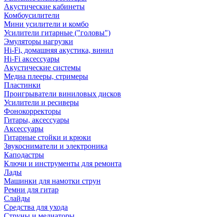
Акустические кабинеты
Комбоусилители
Мини усилители и комбо
Усилители гитарные ("головы")
Эмуляторы нагрузки
Hi-Fi, домашняя акустика, винил
Hi-Fi аксессуары
Акустические системы
Медиа плееры, стримеры
Пластинки
Проигрыватели виниловых дисков
Усилители и ресиверы
Фонокорректоры
Гитары, аксессуары
Аксессуары
Гитарные стойки и крюки
Звукосниматели и электроника
Каподастры
Ключи и инструменты для ремонта
Лады
Машинки для намотки струн
Ремни для гитар
Слайды
Средства для ухода
Струны и медиаторы