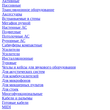
Активные
Пассивные
Трансляционное оборудование
Аксессуары
Встраиваемые в стены
Мегафон ручной
Настенные АС
Подвесные
Потолочные АС
Рупорные АС
Сабвуферы компактные
Усилители
Усилители
Инсталляционные
Туровые
Чехлы и кейсы для звукового оборудования
Для акустических систем
Для комбоусилителей
Для микрофонов
Для микшерных пультов
Для стоек
Многофункциональные
Кабели и разъемы
Готовые кабели
MIDI