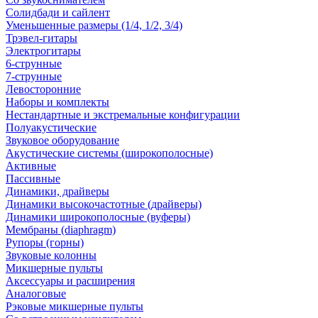
Солидбади и сайлент
Уменьшенные размеры (1/4, 1/2, 3/4)
Трэвел-гитары
Электрогитары
6-струнные
7-струнные
Левосторонние
Наборы и комплекты
Нестандартные и экстремальные конфигурации
Полуакустические
Звуковое оборудование
Акустические системы (широкополосные)
Активные
Пассивные
Динамики, драйверы
Динамики высокочастотные (драйверы)
Динамики широкополосные (вуферы)
Мембраны (diaphragm)
Рупоры (горны)
Звуковые колонны
Микшерные пульты
Аксессуары и расширения
Аналоговые
Рэковые микшерные пульты