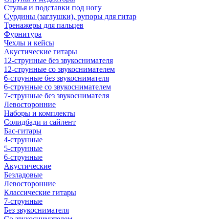
Стулья и подставки под ногу
Сурдины (заглушки), рупоры для гитар
Тренажеры для пальцев
Фурнитура
Чехлы и кейсы
Акустические гитары
12-струнные без звукоснимателя
12-струнные со звукоснимателем
6-струнные без звукоснимателя
6-струнные со звукоснимателем
7-струнные без звукоснимателя
Левосторонние
Наборы и комплекты
Солидбади и сайлент
Бас-гитары
4-струнные
5-струнные
6-струнные
Акустические
Безладовые
Левосторонние
Классические гитары
7-струнные
Без звукоснимателя
Со звукоснимателем