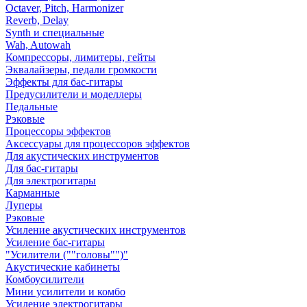
Octaver, Pitch, Harmonizer
Reverb, Delay
Synth и специальные
Wah, Autowah
Компрессоры, лимитеры, гейты
Эквалайзеры, педали громкости
Эффекты для бас-гитары
Предусилители и моделлеры
Педальные
Рэковые
Процессоры эффектов
Аксессуары для процессоров эффектов
Для акустических инструментов
Для бас-гитары
Для электрогитары
Карманные
Луперы
Рэковые
Усиление акустических инструментов
Усиление бас-гитары
"Усилители (""головы"")"
Акустические кабинеты
Комбоусилители
Мини усилители и комбо
Усиление электрогитары