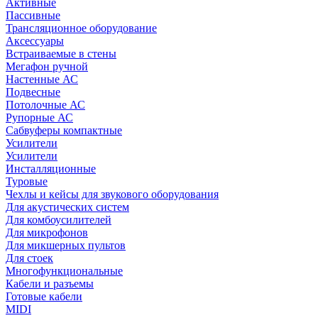
Активные
Пассивные
Трансляционное оборудование
Аксессуары
Встраиваемые в стены
Мегафон ручной
Настенные АС
Подвесные
Потолочные АС
Рупорные АС
Сабвуферы компактные
Усилители
Усилители
Инсталляционные
Туровые
Чехлы и кейсы для звукового оборудования
Для акустических систем
Для комбоусилителей
Для микрофонов
Для микшерных пультов
Для стоек
Многофункциональные
Кабели и разъемы
Готовые кабели
MIDI