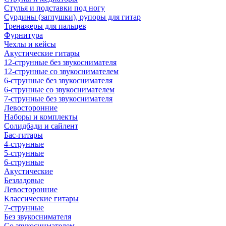
Стулья и подставки под ногу
Сурдины (заглушки), рупоры для гитар
Тренажеры для пальцев
Фурнитура
Чехлы и кейсы
Акустические гитары
12-струнные без звукоснимателя
12-струнные со звукоснимателем
6-струнные без звукоснимателя
6-струнные со звукоснимателем
7-струнные без звукоснимателя
Левосторонние
Наборы и комплекты
Солидбади и сайлент
Бас-гитары
4-струнные
5-струнные
6-струнные
Акустические
Безладовые
Левосторонние
Классические гитары
7-струнные
Без звукоснимателя
Со звукоснимателем