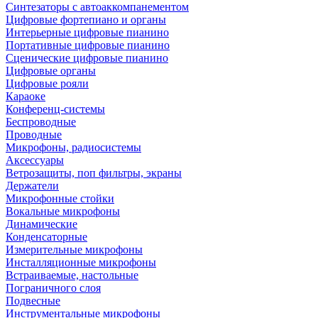
Синтезаторы с автоаккомпанементом
Цифровые фортепиано и органы
Интерьерные цифровые пианино
Портативные цифровые пианино
Сценические цифровые пианино
Цифровые органы
Цифровые рояли
Караоке
Конференц-системы
Беспроводные
Проводные
Микрофоны, радиосистемы
Аксессуары
Ветрозащиты, поп фильтры, экраны
Держатели
Микрофонные стойки
Вокальные микрофоны
Динамические
Конденсаторные
Измерительные микрофоны
Инсталляционные микрофоны
Встраиваемые, настольные
Пограничного слоя
Подвесные
Инструментальные микрофоны