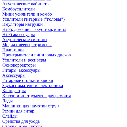
Акустические кабинеты
Комбоусилители
Мини усилители и комбо
Усилители гитарные ("головы")
Эмуляторы нагрузки
Hi-Fi, домашняя акустика, винил
Hi-Fi аксессуары
Акустические системы
Медиа плееры, стримеры
Пластинки
Проигрыватели виниловых дисков
Усилители и ресиверы
Фонокорректоры
Гитары, аксессуары
Аксессуары
Гитарные стойки и крюки
Звукосниматели и электроника
Каподастры
Ключи и инструменты для ремонта
Лады
Машинки для намотки струн
Ремни для гитар
Слайды
Средства для ухода
Струны и медиаторы