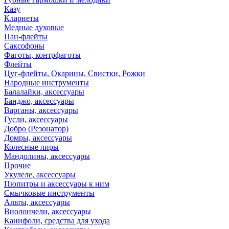
Казу
Кларнеты
Медные духовые
Пан-флейты
Саксофоны
Фаготы, контрфаготы
Флейты
Цуг-флейты, Окарины, Свистки, Рожки
Народные инструменты
Балалайки, аксессуары
Банджо, аксессуары
Варганы, аксессуары
Гусли, аксессуары
Добро (Резонатор)
Домры, аксессуары
Колесные лиры
Мандолины, аксессуары
Прочие
Укулеле, аксессуары
Пюпитры и аксессуары к ним
Смычковые инструменты
Альты, аксессуары
Виолончели, аксессуары
Канифоли, средства для ухода