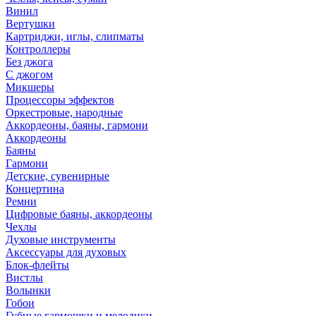
Винил
Вертушки
Картриджи, иглы, слипматы
Контроллеры
Без джога
С джогом
Микшеры
Процессоры эффектов
Оркестровые, народные
Аккордеоны, баяны, гармони
Аккордеоны
Баяны
Гармони
Детские, сувенирные
Концертина
Ремни
Цифровые баяны, аккордеоны
Чехлы
Духовые инструменты
Аксессуары для духовых
Блок-флейты
Вистлы
Волынки
Гобои
Губные гармошки и мелодики