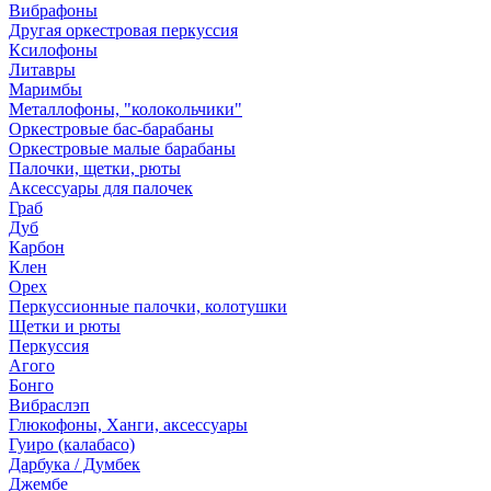
Вибрафоны
Другая оркестровая перкуссия
Ксилофоны
Литавры
Маримбы
Металлофоны, "колокольчики"
Оркестровые бас-барабаны
Оркестровые малые барабаны
Палочки, щетки, рюты
Аксессуары для палочек
Граб
Дуб
Карбон
Клен
Орех
Перкуссионные палочки, колотушки
Щетки и рюты
Перкуссия
Агого
Бонго
Вибраслэп
Глюкофоны, Ханги, аксессуары
Гуиро (калабасо)
Дарбука / Думбек
Джембе