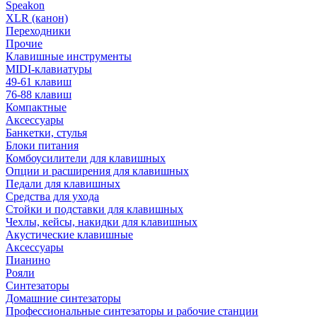
Speakon
XLR (канон)
Переходники
Прочие
Клавишные инструменты
MIDI-клавиатуры
49-61 клавиш
76-88 клавиш
Компактные
Аксессуары
Банкетки, стулья
Блоки питания
Комбоусилители для клавишных
Опции и расширения для клавишных
Педали для клавишных
Средства для ухода
Стойки и подставки для клавишных
Чехлы, кейсы, накидки для клавишных
Акустические клавишные
Аксессуары
Пианино
Рояли
Синтезаторы
Домашние синтезаторы
Профессиональные синтезаторы и рабочие станции