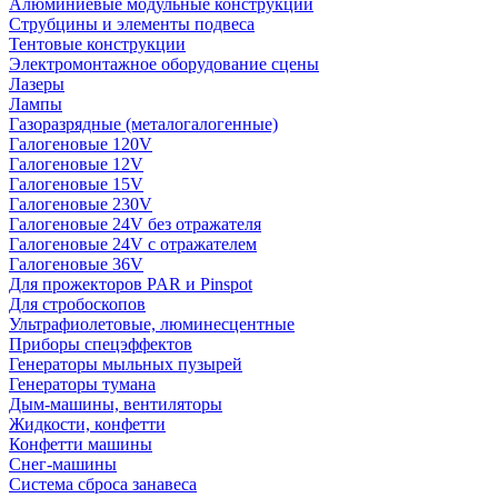
Алюминиевые модульные конструкции
Струбцины и элементы подвеса
Тентовые конструкции
Электромонтажное оборудование сцены
Лазеры
Лампы
Газоразрядные (металогалогенные)
Галогеновые 120V
Галогеновые 12V
Галогеновые 15V
Галогеновые 230V
Галогеновые 24V без отражателя
Галогеновые 24V с отражателем
Галогеновые 36V
Для прожекторов PAR и Pinspot
Для стробоскопов
Ультрафиолетовые, люминесцентные
Приборы спецэффектов
Генераторы мыльных пузырей
Генераторы тумана
Дым-машины, вентиляторы
Жидкости, конфетти
Конфетти машины
Снег-машины
Система сброса занавеса