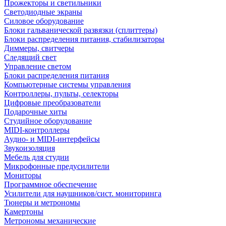
Прожекторы и светильники
Светодиодные экраны
Силовое оборудование
Блоки гальванической развязки (сплиттеры)
Блоки распределения питания, стабилизаторы
Диммеры, свитчеры
Следящий свет
Управление светом
Блоки распределения питания
Компьютерные системы управления
Контроллеры, пульты, селекторы
Цифровые преобразователи
Подарочные хиты
Студийное оборудование
MIDI-контроллеры
Аудио- и MIDI-интерфейсы
Звукоизоляция
Мебель для студии
Микрофонные предусилители
Мониторы
Программное обеспечение
Усилители для наушников/сист. мониторинга
Тюнеры и метрономы
Камертоны
Метрономы механические