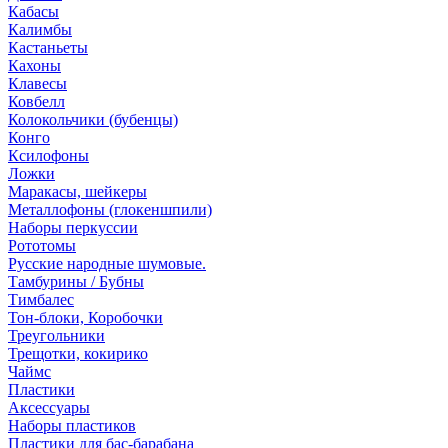
Кабасы
Калимбы
Кастаньеты
Кахоны
Клавесы
Ковбелл
Колокольчики (бубенцы)
Конго
Ксилофоны
Ложки
Маракасы, шейкеры
Металлофоны (глокеншпили)
Наборы перкуссии
Рототомы
Русские народные шумовые.
Тамбурины / Бубны
Тимбалес
Тон-блоки, Коробочки
Треугольники
Трещотки, кокирико
Чаймс
Пластики
Аксессуары
Наборы пластиков
Пластики для бас-барабана