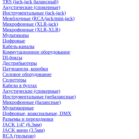
TRS (jack-jack балансный)
Акустические (спикерные)
Инструментальные (jack-jack)
Межблочные (RCA/jack/mini-jack)
Микрофонные (XLR-jack)
Микрофонные (XLR-XLR)
Мультикоры
Цифровые
Кабель-каналы
Коммутационное оборудование
DI-боксы
Дистрибьютеры
Патчпанели, коробки
Силовое оборудование
Сплиттеры
Кабели в бухтах
Акустические (спикерные)
Инструментальные (небалансные)
Микрофонные (балансные)
Мультикорные
Цифровые, коаксиальные, DMX
Разъемы и переходники
JACK 1/4" (6.3мм)
JACK мини (3.5мм)
RCA (тюльпан)