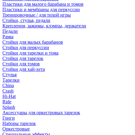
Пластики для малого барабана и томов
Пластики и мембраны для перкуссии
Тренировочные / для тихой игры
Стойки, стулья, педали
Крепления, зажимы, клэмпы, держатели
Педали
Рамы
Стойки для малых барабанов
Стойки для перкуссии
Стойки для тарелки и тома
Стойки для тарелок
Стойки для томов
Стойки для хай-хета
Стулья
Тарелки
China
Crash
Hi-Hat
Ride
Splash
Аксессуары для оркестровых тарелок
Гонги
Наборы тарелок
Оркестровые
Специальные эффекты