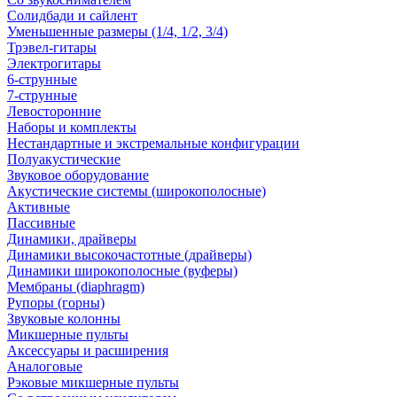
Солидбади и сайлент
Уменьшенные размеры (1/4, 1/2, 3/4)
Трэвел-гитары
Электрогитары
6-струнные
7-струнные
Левосторонние
Наборы и комплекты
Нестандартные и экстремальные конфигурации
Полуакустические
Звуковое оборудование
Акустические системы (широкополосные)
Активные
Пассивные
Динамики, драйверы
Динамики высокочастотные (драйверы)
Динамики широкополосные (вуферы)
Мембраны (diaphragm)
Рупоры (горны)
Звуковые колонны
Микшерные пульты
Аксессуары и расширения
Аналоговые
Рэковые микшерные пульты