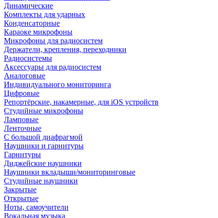
Динамические
Комплекты для ударных
Конденсаторные
Караоке микрофоны
Микрофоны для радиосистем
Держатели, крепления, переходники
Радиосистемы
Аксессуары для радиосистем
Аналоговые
Индивидуального мониторинга
Цифровые
Репортёрские, накамерные, для iOS устройств
Студийные микрофоны
Ламповые
Ленточные
С большой диафрагмой
Наушники и гарнитуры
Гарнитуры
Диджейские наушники
Наушники вкладыши/мониторинговые
Студийные наушники
Закрытые
Открытые
Ноты, самоучители
Вокальная музыка