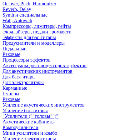
Octaver, Pitch, Harmonizer
Reverb, Delay
Synth и специальные
Wah, Autowah
Компрессоры, лимитеры, гейты
Эквалайзеры, педали громкости
Эффекты для бас-гитары
Предусилители и моделлеры
Педальные
Рэковые
Процессоры эффектов
Аксессуары для процессоров эффектов
Для акустических инструментов
Для бас-гитары
Для электрогитары
Карманные
Луперы
Рэковые
Усиление акустических инструментов
Усиление бас-гитары
"Усилители (""головы"")"
Акустические кабинеты
Комбоусилители
Мини усилители и комбо
Усиление электрогитары