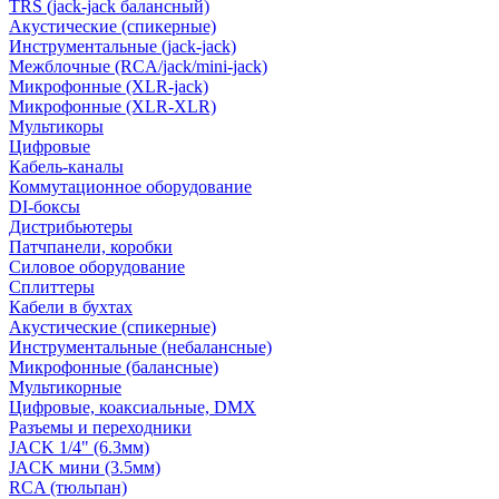
TRS (jack-jack балансный)
Акустические (спикерные)
Инструментальные (jack-jack)
Межблочные (RCA/jack/mini-jack)
Микрофонные (XLR-jack)
Микрофонные (XLR-XLR)
Мультикоры
Цифровые
Кабель-каналы
Коммутационное оборудование
DI-боксы
Дистрибьютеры
Патчпанели, коробки
Силовое оборудование
Сплиттеры
Кабели в бухтах
Акустические (спикерные)
Инструментальные (небалансные)
Микрофонные (балансные)
Мультикорные
Цифровые, коаксиальные, DMX
Разъемы и переходники
JACK 1/4" (6.3мм)
JACK мини (3.5мм)
RCA (тюльпан)