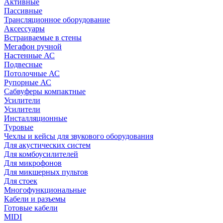
Активные
Пассивные
Трансляционное оборудование
Аксессуары
Встраиваемые в стены
Мегафон ручной
Настенные АС
Подвесные
Потолочные АС
Рупорные АС
Сабвуферы компактные
Усилители
Усилители
Инсталляционные
Туровые
Чехлы и кейсы для звукового оборудования
Для акустических систем
Для комбоусилителей
Для микрофонов
Для микшерных пультов
Для стоек
Многофункциональные
Кабели и разъемы
Готовые кабели
MIDI