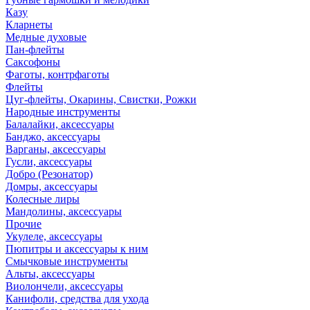
Казу
Кларнеты
Медные духовые
Пан-флейты
Саксофоны
Фаготы, контрфаготы
Флейты
Цуг-флейты, Окарины, Свистки, Рожки
Народные инструменты
Балалайки, аксессуары
Банджо, аксессуары
Варганы, аксессуары
Гусли, аксессуары
Добро (Резонатор)
Домры, аксессуары
Колесные лиры
Мандолины, аксессуары
Прочие
Укулеле, аксессуары
Пюпитры и аксессуары к ним
Смычковые инструменты
Альты, аксессуары
Виолончели, аксессуары
Канифоли, средства для ухода