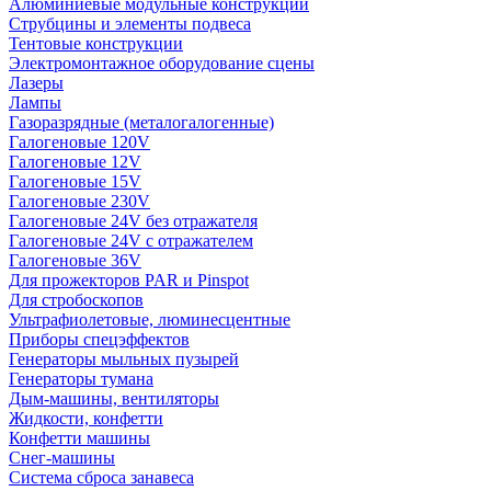
Алюминиевые модульные конструкции
Струбцины и элементы подвеса
Тентовые конструкции
Электромонтажное оборудование сцены
Лазеры
Лампы
Газоразрядные (металогалогенные)
Галогеновые 120V
Галогеновые 12V
Галогеновые 15V
Галогеновые 230V
Галогеновые 24V без отражателя
Галогеновые 24V с отражателем
Галогеновые 36V
Для прожекторов PAR и Pinspot
Для стробоскопов
Ультрафиолетовые, люминесцентные
Приборы спецэффектов
Генераторы мыльных пузырей
Генераторы тумана
Дым-машины, вентиляторы
Жидкости, конфетти
Конфетти машины
Снег-машины
Система сброса занавеса