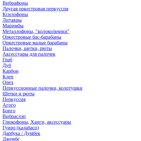
Вибрафоны
Другая оркестровая перкуссия
Ксилофоны
Литавры
Маримбы
Металлофоны, "колокольчики"
Оркестровые бас-барабаны
Оркестровые малые барабаны
Палочки, щетки, рюты
Аксессуары для палочек
Граб
Дуб
Карбон
Клен
Орех
Перкуссионные палочки, колотушки
Щетки и рюты
Перкуссия
Агого
Бонго
Вибраслэп
Глюкофоны, Ханги, аксессуары
Гуиро (калабасо)
Дарбука / Думбек
Джембе