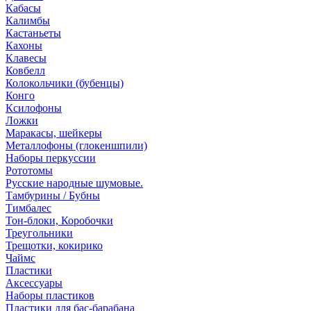
Кабасы
Калимбы
Кастаньеты
Кахоны
Клавесы
Ковбелл
Колокольчики (бубенцы)
Конго
Ксилофоны
Ложки
Маракасы, шейкеры
Металлофоны (глокеншпили)
Наборы перкуссии
Рототомы
Русские народные шумовые.
Тамбурины / Бубны
Тимбалес
Тон-блоки, Коробочки
Треугольники
Трещотки, кокирико
Чаймс
Пластики
Аксессуары
Наборы пластиков
Пластики для бас-барабана