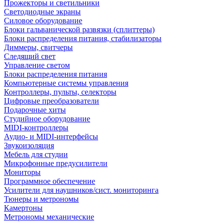
Прожекторы и светильники
Светодиодные экраны
Силовое оборудование
Блоки гальванической развязки (сплиттеры)
Блоки распределения питания, стабилизаторы
Диммеры, свитчеры
Следящий свет
Управление светом
Блоки распределения питания
Компьютерные системы управления
Контроллеры, пульты, селекторы
Цифровые преобразователи
Подарочные хиты
Студийное оборудование
MIDI-контроллеры
Аудио- и MIDI-интерфейсы
Звукоизоляция
Мебель для студии
Микрофонные предусилители
Мониторы
Программное обеспечение
Усилители для наушников/сист. мониторинга
Тюнеры и метрономы
Камертоны
Метрономы механические