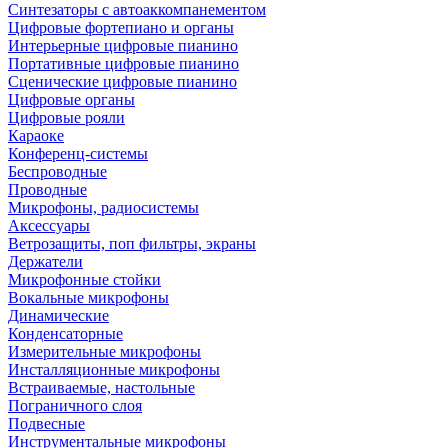
Синтезаторы с автоаккомпанементом
Цифровые фортепиано и органы
Интерьерные цифровые пианино
Портативные цифровые пианино
Сценические цифровые пианино
Цифровые органы
Цифровые рояли
Караоке
Конференц-системы
Беспроводные
Проводные
Микрофоны, радиосистемы
Аксессуары
Ветрозащиты, поп фильтры, экраны
Держатели
Микрофонные стойки
Вокальные микрофоны
Динамические
Конденсаторные
Измерительные микрофоны
Инсталляционные микрофоны
Встраиваемые, настольные
Пограничного слоя
Подвесные
Инструментальные микрофоны