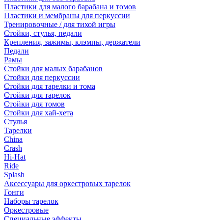
Пластики для малого барабана и томов
Пластики и мембраны для перкуссии
Тренировочные / для тихой игры
Стойки, стулья, педали
Крепления, зажимы, клэмпы, держатели
Педали
Рамы
Стойки для малых барабанов
Стойки для перкуссии
Стойки для тарелки и тома
Стойки для тарелок
Стойки для томов
Стойки для хай-хета
Стулья
Тарелки
China
Crash
Hi-Hat
Ride
Splash
Аксессуары для оркестровых тарелок
Гонги
Наборы тарелок
Оркестровые
Специальные эффекты