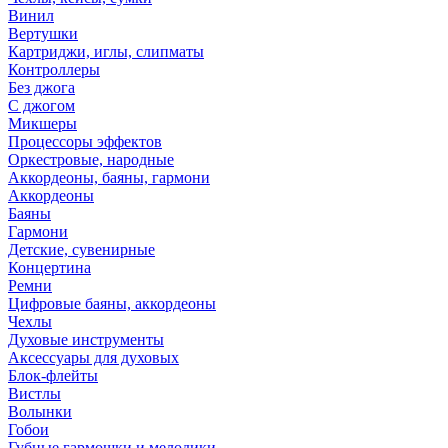
Винил
Вертушки
Картриджи, иглы, слипматы
Контроллеры
Без джога
С джогом
Микшеры
Процессоры эффектов
Оркестровые, народные
Аккордеоны, баяны, гармони
Аккордеоны
Баяны
Гармони
Детские, сувенирные
Концертина
Ремни
Цифровые баяны, аккордеоны
Чехлы
Духовые инструменты
Аксессуары для духовых
Блок-флейты
Вистлы
Волынки
Гобои
Губные гармошки и мелодики