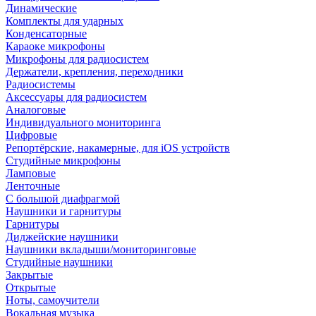
Динамические
Комплекты для ударных
Конденсаторные
Караоке микрофоны
Микрофоны для радиосистем
Держатели, крепления, переходники
Радиосистемы
Аксессуары для радиосистем
Аналоговые
Индивидуального мониторинга
Цифровые
Репортёрские, накамерные, для iOS устройств
Студийные микрофоны
Ламповые
Ленточные
С большой диафрагмой
Наушники и гарнитуры
Гарнитуры
Диджейские наушники
Наушники вкладыши/мониторинговые
Студийные наушники
Закрытые
Открытые
Ноты, самоучители
Вокальная музыка