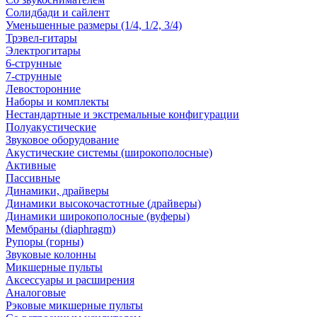
Солидбади и сайлент
Уменьшенные размеры (1/4, 1/2, 3/4)
Трэвел-гитары
Электрогитары
6-струнные
7-струнные
Левосторонние
Наборы и комплекты
Нестандартные и экстремальные конфигурации
Полуакустические
Звуковое оборудование
Акустические системы (широкополосные)
Активные
Пассивные
Динамики, драйверы
Динамики высокочастотные (драйверы)
Динамики широкополосные (вуферы)
Мембраны (diaphragm)
Рупоры (горны)
Звуковые колонны
Микшерные пульты
Аксессуары и расширения
Аналоговые
Рэковые микшерные пульты