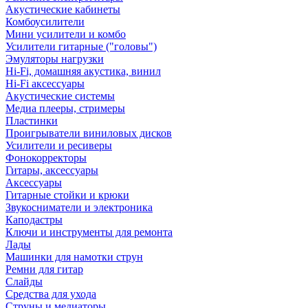
Акустические кабинеты
Комбоусилители
Мини усилители и комбо
Усилители гитарные ("головы")
Эмуляторы нагрузки
Hi-Fi, домашняя акустика, винил
Hi-Fi аксессуары
Акустические системы
Медиа плееры, стримеры
Пластинки
Проигрыватели виниловых дисков
Усилители и ресиверы
Фонокорректоры
Гитары, аксессуары
Аксессуары
Гитарные стойки и крюки
Звукосниматели и электроника
Каподастры
Ключи и инструменты для ремонта
Лады
Машинки для намотки струн
Ремни для гитар
Слайды
Средства для ухода
Струны и медиаторы