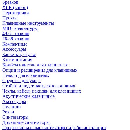
Speakon
XLR (канон)
Переходники
Прочие
Клавишные инструменты
MIDI-клавиатуры
49-61 клавиш
76-88 клавиш
Компактные
Аксессуары
Банкетки, стулья
Блоки питания
Комбоусилители для клавишных
Опции и расширения для клавишных
Педали для клавишных
Средства для ухода
Стойки и подставки для клавишных
Чехлы, кейсы, накидки для клавишных
Акустические клавишные
Аксессуары
Пианино
Рояли
Синтезаторы
Домашние синтезаторы
Профессиональные синтезаторы и рабочие станции