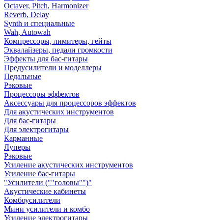
Octaver, Pitch, Harmonizer
Reverb, Delay
Synth и специальные
Wah, Autowah
Компрессоры, лимитеры, гейты
Эквалайзеры, педали громкости
Эффекты для бас-гитары
Предусилители и моделлеры
Педальные
Рэковые
Процессоры эффектов
Аксессуары для процессоров эффектов
Для акустических инструментов
Для бас-гитары
Для электрогитары
Карманные
Луперы
Рэковые
Усиление акустических инструментов
Усиление бас-гитары
"Усилители (""головы"")"
Акустические кабинеты
Комбоусилители
Мини усилители и комбо
Усиление электрогитары