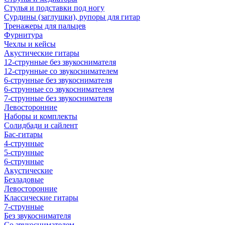
Стулья и подставки под ногу
Сурдины (заглушки), рупоры для гитар
Тренажеры для пальцев
Фурнитура
Чехлы и кейсы
Акустические гитары
12-струнные без звукоснимателя
12-струнные со звукоснимателем
6-струнные без звукоснимателя
6-струнные со звукоснимателем
7-струнные без звукоснимателя
Левосторонние
Наборы и комплекты
Солидбади и сайлент
Бас-гитары
4-струнные
5-струнные
6-струнные
Акустические
Безладовые
Левосторонние
Классические гитары
7-струнные
Без звукоснимателя
Со звукоснимателем