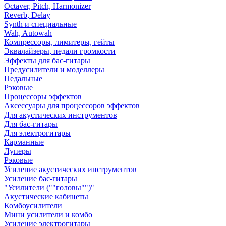
Octaver, Pitch, Harmonizer
Reverb, Delay
Synth и специальные
Wah, Autowah
Компрессоры, лимитеры, гейты
Эквалайзеры, педали громкости
Эффекты для бас-гитары
Предусилители и моделлеры
Педальные
Рэковые
Процессоры эффектов
Аксессуары для процессоров эффектов
Для акустических инструментов
Для бас-гитары
Для электрогитары
Карманные
Луперы
Рэковые
Усиление акустических инструментов
Усиление бас-гитары
"Усилители (""головы"")"
Акустические кабинеты
Комбоусилители
Мини усилители и комбо
Усиление электрогитары