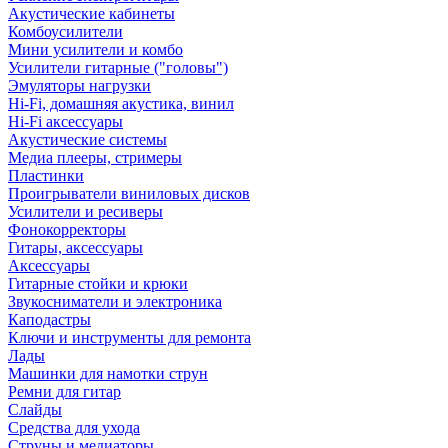
Акустические кабинеты
Комбоусилители
Мини усилители и комбо
Усилители гитарные ("головы")
Эмуляторы нагрузки
Hi-Fi, домашняя акустика, винил
Hi-Fi аксессуары
Акустические системы
Медиа плееры, стримеры
Пластинки
Проигрыватели виниловых дисков
Усилители и ресиверы
Фонокорректоры
Гитары, аксессуары
Аксессуары
Гитарные стойки и крюки
Звукосниматели и электроника
Каподастры
Ключи и инструменты для ремонта
Лады
Машинки для намотки струн
Ремни для гитар
Слайды
Средства для ухода
Струны и медиаторы