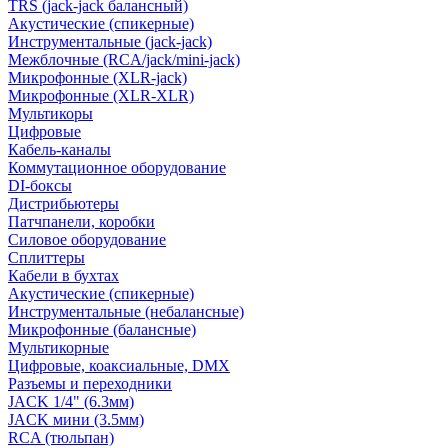
TRS (jack-jack балансный)
Акустические (спикерные)
Инструментальные (jack-jack)
Межблочные (RCA/jack/mini-jack)
Микрофонные (XLR-jack)
Микрофонные (XLR-XLR)
Мультикоры
Цифровые
Кабель-каналы
Коммутационное оборудование
DI-боксы
Дистрибьютеры
Патчпанели, коробки
Силовое оборудование
Сплиттеры
Кабели в бухтах
Акустические (спикерные)
Инструментальные (небалансные)
Микрофонные (балансные)
Мультикорные
Цифровые, коаксиальные, DMX
Разъемы и переходники
JACK 1/4" (6.3мм)
JACK мини (3.5мм)
RCA (тюльпан)