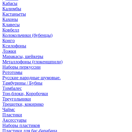
Кабасы
Калимбы
Кастаньеты
Кахоны
Клавесы
Ковбелл
Колокольчики (бубенцы)
Конго
Ксилофоны
Ложки
Маракасы, шейкеры
Металлофоны (глокеншпили)
Наборы перкуссии
Рототомы
Русские народные шумовые.
Тамбурины / Бубны
Тимбалес
Тон-блоки, Коробочки
Треугольники
Трещотки, кокирико
Чаймс
Пластики
Аксессуары
Наборы пластиков
Пластики для бас-барабана