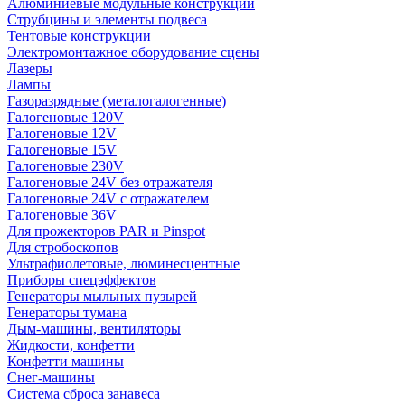
Алюминиевые модульные конструкции
Струбцины и элементы подвеса
Тентовые конструкции
Электромонтажное оборудование сцены
Лазеры
Лампы
Газоразрядные (металогалогенные)
Галогеновые 120V
Галогеновые 12V
Галогеновые 15V
Галогеновые 230V
Галогеновые 24V без отражателя
Галогеновые 24V с отражателем
Галогеновые 36V
Для прожекторов PAR и Pinspot
Для стробоскопов
Ультрафиолетовые, люминесцентные
Приборы спецэффектов
Генераторы мыльных пузырей
Генераторы тумана
Дым-машины, вентиляторы
Жидкости, конфетти
Конфетти машины
Снег-машины
Система сброса занавеса