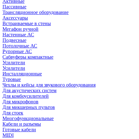
Активные
Пассивные
Трансляционное оборудование
Аксессуары
Встраиваемые в стены
Мегафон ручной
Настенные АС
Подвесные
Потолочные АС
Рупорные АС
Сабвуферы компактные
Усилители
Усилители
Инсталляционные
Туровые
Чехлы и кейсы для звукового оборудования
Для акустических систем
Для комбоусилителей
Для микрофонов
Для микшерных пультов
Для стоек
Многофункциональные
Кабели и разъемы
Готовые кабели
MIDI