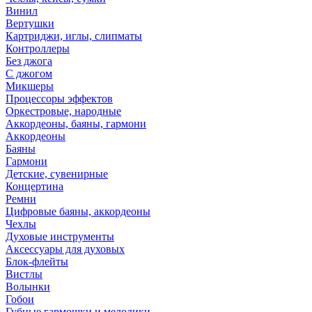
Винил
Вертушки
Картриджи, иглы, слипматы
Контроллеры
Без джога
С джогом
Микшеры
Процессоры эффектов
Оркестровые, народные
Аккордеоны, баяны, гармони
Аккордеоны
Баяны
Гармони
Детские, сувенирные
Концертина
Ремни
Цифровые баяны, аккордеоны
Чехлы
Духовые инструменты
Аксессуары для духовых
Блок-флейты
Вистлы
Волынки
Гобои
Губные гармошки и мелодики