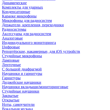
Динамические
Комплекты для ударных
Конденсаторные
Караоке микрофоны
Микрофоны для радиосистем
Держатели, крепления, переходники
Радиосистемы
Аксессуары для радиосистем
Аналоговые
Индивидуального мониторинга
Цифровые
Репортёрские, накамерные, для iOS устройств
Студийные микрофоны
Ламповые
Ленточные
С большой диафрагмой
Наушники и гарнитуры
Гарнитуры
Диджейские наушники
Наушники вкладыши/мониторинговые
Студийные наушники
Закрытые
Открытые
Ноты, самоучители
Вокальная музыка