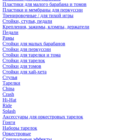
Пластики для малого барабана и томов
Пластики и мембраны для перкуссии
Тренировочные / для тихой игры
Стойки, стулья, педали
Крепления, зажимы, клэмпы, держатели
Педали
Рамы
Стойки для малых барабанов
Стойки для перкуссии
Стойки для тарелки и тома
Стойки для тарелок
Стойки для томов
Стойки для хай-хета
Стулья
Тарелки
China
Crash
Hi-Hat
Ride
Splash
Аксессуары для оркестровых тарелок
Гонги
Наборы тарелок
Оркестровые
Специальные эффекты