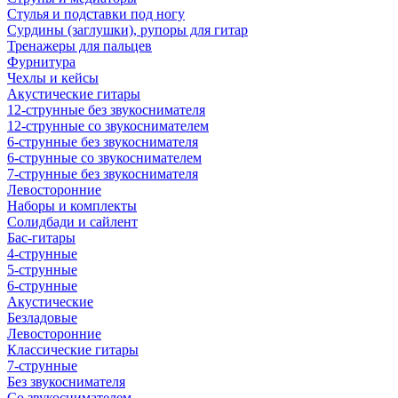
Стулья и подставки под ногу
Сурдины (заглушки), рупоры для гитар
Тренажеры для пальцев
Фурнитура
Чехлы и кейсы
Акустические гитары
12-струнные без звукоснимателя
12-струнные со звукоснимателем
6-струнные без звукоснимателя
6-струнные со звукоснимателем
7-струнные без звукоснимателя
Левосторонние
Наборы и комплекты
Солидбади и сайлент
Бас-гитары
4-струнные
5-струнные
6-струнные
Акустические
Безладовые
Левосторонние
Классические гитары
7-струнные
Без звукоснимателя
Со звукоснимателем