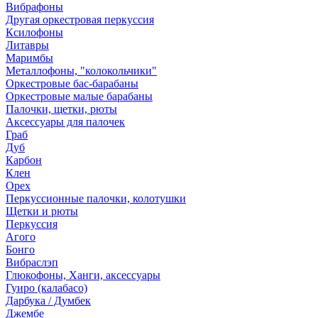
Вибрафоны
Другая оркестровая перкуссия
Ксилофоны
Литавры
Маримбы
Металлофоны, "колокольчики"
Оркестровые бас-барабаны
Оркестровые малые барабаны
Палочки, щетки, рюты
Аксессуары для палочек
Граб
Дуб
Карбон
Клен
Орех
Перкуссионные палочки, колотушки
Щетки и рюты
Перкуссия
Агого
Бонго
Вибраслэп
Глюкофоны, Ханги, аксессуары
Гуиро (калабасо)
Дарбука / Думбек
Джембе