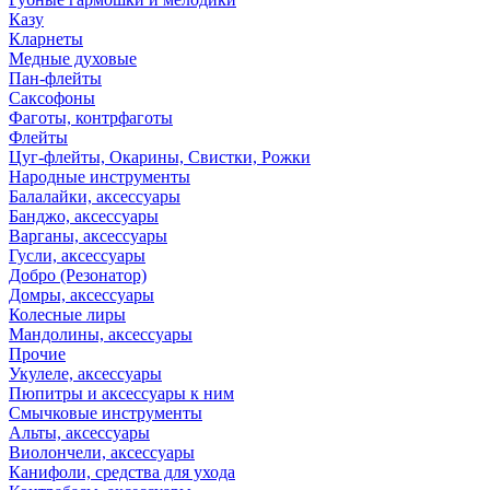
Казу
Кларнеты
Медные духовые
Пан-флейты
Саксофоны
Фаготы, контрфаготы
Флейты
Цуг-флейты, Окарины, Свистки, Рожки
Народные инструменты
Балалайки, аксессуары
Банджо, аксессуары
Варганы, аксессуары
Гусли, аксессуары
Добро (Резонатор)
Домры, аксессуары
Колесные лиры
Мандолины, аксессуары
Прочие
Укулеле, аксессуары
Пюпитры и аксессуары к ним
Смычковые инструменты
Альты, аксессуары
Виолончели, аксессуары
Канифоли, средства для ухода