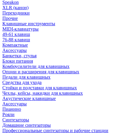
Speakon
XLR (канон)
Переходники
Прочие
Клавишные инструменты
MIDI-клавиатуры
49-61 клавиш
76-88 клавиш
Компактные
Аксессуары
Банкетки, стулья
Блоки питания
Комбоусилители для клавишных
Опции и расширения для клавишных
Педали для клавишных
Средства для ухода
Стойки и подставки для клавишных
Чехлы, кейсы, накидки для клавишных
Акустические клавишные
Аксессуары
Пианино
Рояли
Синтезаторы
Домашние синтезаторы
Профессиональные синтезаторы и рабочие станции