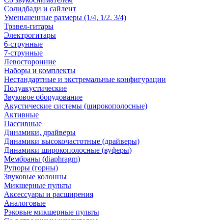
Солидбади и сайлент
Уменьшенные размеры (1/4, 1/2, 3/4)
Трэвел-гитары
Электрогитары
6-струнные
7-струнные
Левосторонние
Наборы и комплекты
Нестандартные и экстремальные конфигурации
Полуакустические
Звуковое оборудование
Акустические системы (широкополосные)
Активные
Пассивные
Динамики, драйверы
Динамики высокочастотные (драйверы)
Динамики широкополосные (вуферы)
Мембраны (diaphragm)
Рупоры (горны)
Звуковые колонны
Микшерные пульты
Аксессуары и расширения
Аналоговые
Рэковые микшерные пульты