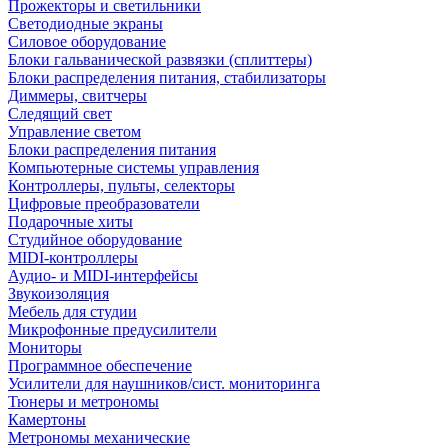
Прожекторы и светильники
Светодиодные экраны
Силовое оборудование
Блоки гальванической развязки (сплиттеры)
Блоки распределения питания, стабилизаторы
Диммеры, свитчеры
Следящий свет
Управление светом
Блоки распределения питания
Компьютерные системы управления
Контроллеры, пульты, селекторы
Цифровые преобразователи
Подарочные хиты
Студийное оборудование
MIDI-контроллеры
Аудио- и MIDI-интерфейсы
Звукоизоляция
Мебель для студии
Микрофонные предусилители
Мониторы
Программное обеспечение
Усилители для наушников/сист. мониторинга
Тюнеры и метрономы
Камертоны
Метрономы механические