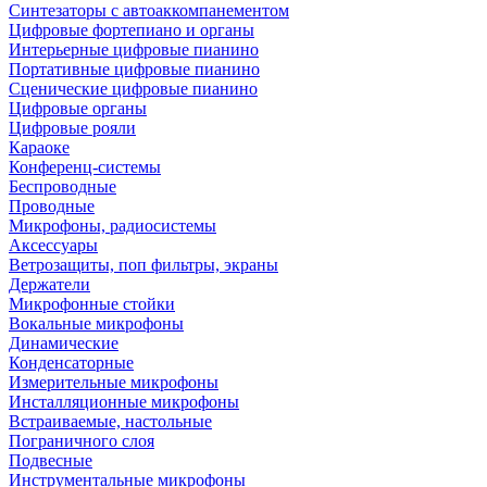
Синтезаторы с автоаккомпанементом
Цифровые фортепиано и органы
Интерьерные цифровые пианино
Портативные цифровые пианино
Сценические цифровые пианино
Цифровые органы
Цифровые рояли
Караоке
Конференц-системы
Беспроводные
Проводные
Микрофоны, радиосистемы
Аксессуары
Ветрозащиты, поп фильтры, экраны
Держатели
Микрофонные стойки
Вокальные микрофоны
Динамические
Конденсаторные
Измерительные микрофоны
Инсталляционные микрофоны
Встраиваемые, настольные
Пограничного слоя
Подвесные
Инструментальные микрофоны