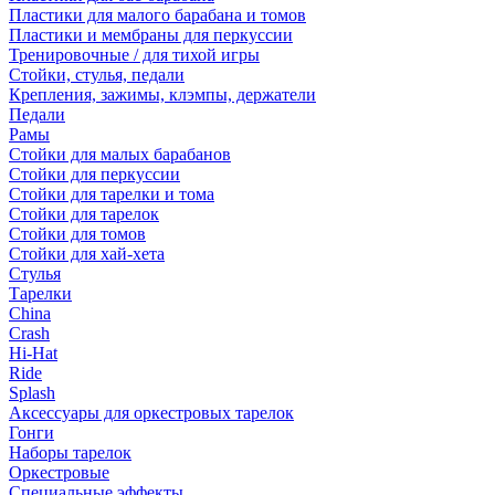
Пластики для малого барабана и томов
Пластики и мембраны для перкуссии
Тренировочные / для тихой игры
Стойки, стулья, педали
Крепления, зажимы, клэмпы, держатели
Педали
Рамы
Стойки для малых барабанов
Стойки для перкуссии
Стойки для тарелки и тома
Стойки для тарелок
Стойки для томов
Стойки для хай-хета
Стулья
Тарелки
China
Crash
Hi-Hat
Ride
Splash
Аксессуары для оркестровых тарелок
Гонги
Наборы тарелок
Оркестровые
Специальные эффекты