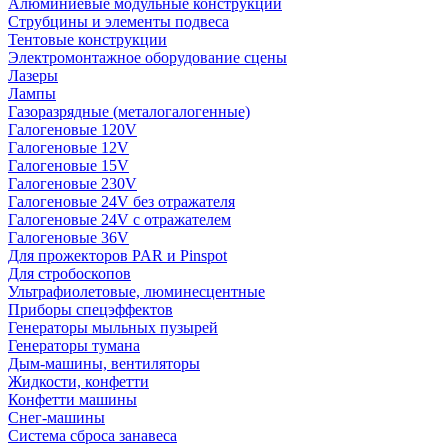
Алюминиевые модульные конструкции
Струбцины и элементы подвеса
Тентовые конструкции
Электромонтажное оборудование сцены
Лазеры
Лампы
Газоразрядные (металогалогенные)
Галогеновые 120V
Галогеновые 12V
Галогеновые 15V
Галогеновые 230V
Галогеновые 24V без отражателя
Галогеновые 24V с отражателем
Галогеновые 36V
Для прожекторов PAR и Pinspot
Для стробоскопов
Ультрафиолетовые, люминесцентные
Приборы спецэффектов
Генераторы мыльных пузырей
Генераторы тумана
Дым-машины, вентиляторы
Жидкости, конфетти
Конфетти машины
Снег-машины
Система сброса занавеса