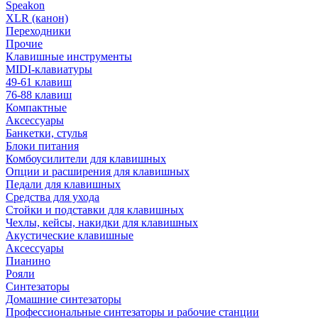
Speakon
XLR (канон)
Переходники
Прочие
Клавишные инструменты
MIDI-клавиатуры
49-61 клавиш
76-88 клавиш
Компактные
Аксессуары
Банкетки, стулья
Блоки питания
Комбоусилители для клавишных
Опции и расширения для клавишных
Педали для клавишных
Средства для ухода
Стойки и подставки для клавишных
Чехлы, кейсы, накидки для клавишных
Акустические клавишные
Аксессуары
Пианино
Рояли
Синтезаторы
Домашние синтезаторы
Профессиональные синтезаторы и рабочие станции