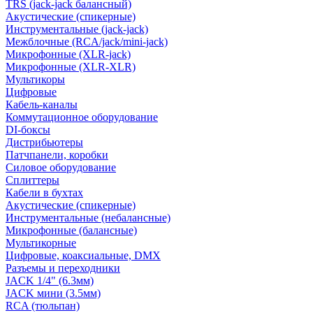
TRS (jack-jack балансный)
Акустические (спикерные)
Инструментальные (jack-jack)
Межблочные (RCA/jack/mini-jack)
Микрофонные (XLR-jack)
Микрофонные (XLR-XLR)
Мультикоры
Цифровые
Кабель-каналы
Коммутационное оборудование
DI-боксы
Дистрибьютеры
Патчпанели, коробки
Силовое оборудование
Сплиттеры
Кабели в бухтах
Акустические (спикерные)
Инструментальные (небалансные)
Микрофонные (балансные)
Мультикорные
Цифровые, коаксиальные, DMX
Разъемы и переходники
JACK 1/4" (6.3мм)
JACK мини (3.5мм)
RCA (тюльпан)