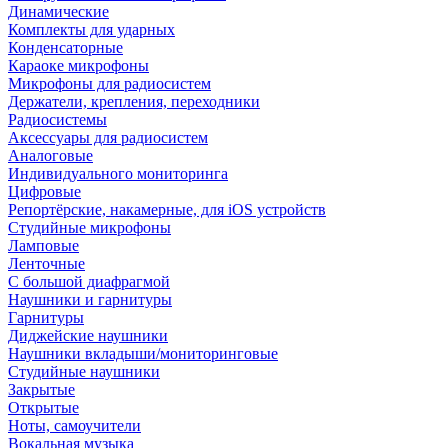
Динамические
Комплекты для ударных
Конденсаторные
Караоке микрофоны
Микрофоны для радиосистем
Держатели, крепления, переходники
Радиосистемы
Аксессуары для радиосистем
Аналоговые
Индивидуального мониторинга
Цифровые
Репортёрские, накамерные, для iOS устройств
Студийные микрофоны
Ламповые
Ленточные
С большой диафрагмой
Наушники и гарнитуры
Гарнитуры
Диджейские наушники
Наушники вкладыши/мониторинговые
Студийные наушники
Закрытые
Открытые
Ноты, самоучители
Вокальная музыка