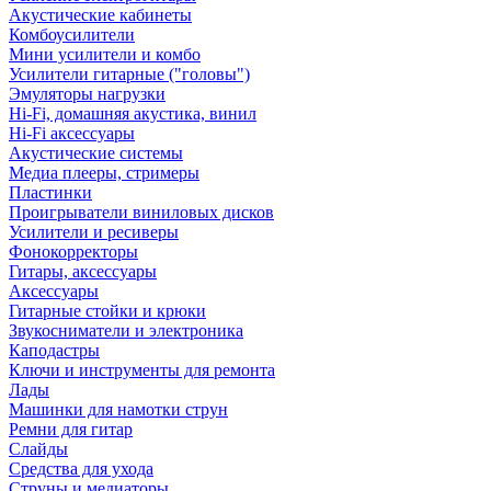
Акустические кабинеты
Комбоусилители
Мини усилители и комбо
Усилители гитарные ("головы")
Эмуляторы нагрузки
Hi-Fi, домашняя акустика, винил
Hi-Fi аксессуары
Акустические системы
Медиа плееры, стримеры
Пластинки
Проигрыватели виниловых дисков
Усилители и ресиверы
Фонокорректоры
Гитары, аксессуары
Аксессуары
Гитарные стойки и крюки
Звукосниматели и электроника
Каподастры
Ключи и инструменты для ремонта
Лады
Машинки для намотки струн
Ремни для гитар
Слайды
Средства для ухода
Струны и медиаторы