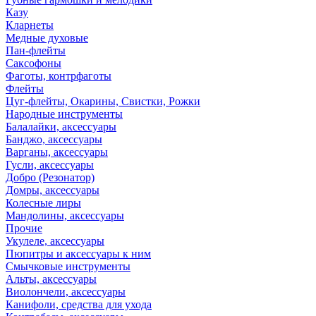
Казу
Кларнеты
Медные духовые
Пан-флейты
Саксофоны
Фаготы, контрфаготы
Флейты
Цуг-флейты, Окарины, Свистки, Рожки
Народные инструменты
Балалайки, аксессуары
Банджо, аксессуары
Варганы, аксессуары
Гусли, аксессуары
Добро (Резонатор)
Домры, аксессуары
Колесные лиры
Мандолины, аксессуары
Прочие
Укулеле, аксессуары
Пюпитры и аксессуары к ним
Смычковые инструменты
Альты, аксессуары
Виолончели, аксессуары
Канифоли, средства для ухода