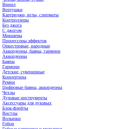
Винил
Вертушки
Картриджи, иглы, слипматы
Контроллеры
Без джога
С джогом
Микшеры
Процессоры эффектов
Оркестровые, народные
Аккордеоны, баяны, гармони
Аккордеоны
Баяны
Гармони
Детские, сувенирные
Концертина
Ремни
Цифровые баяны, аккордеоны
Чехлы
Духовые инструменты
Аксессуары для духовых
Блок-флейты
Вистлы
Волынки
Гобои
Губные гармошки и мелодики