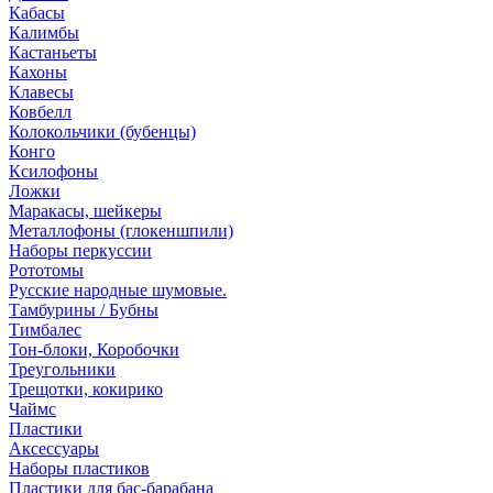
Кабасы
Калимбы
Кастаньеты
Кахоны
Клавесы
Ковбелл
Колокольчики (бубенцы)
Конго
Ксилофоны
Ложки
Маракасы, шейкеры
Металлофоны (глокеншпили)
Наборы перкуссии
Рототомы
Русские народные шумовые.
Тамбурины / Бубны
Тимбалес
Тон-блоки, Коробочки
Треугольники
Трещотки, кокирико
Чаймс
Пластики
Аксессуары
Наборы пластиков
Пластики для бас-барабана