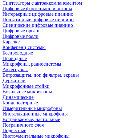
Синтезаторы с автоаккомпанементом
Цифровые фортепиано и органы
Интерьерные цифровые пианино
Портативные цифровые пианино
Сценические цифровые пианино
Цифровые органы
Цифровые рояли
Караоке
Конференц-системы
Беспроводные
Проводные
Микрофоны, радиосистемы
Аксессуары
Ветрозащиты, поп фильтры, экраны
Держатели
Микрофонные стойки
Вокальные микрофоны
Динамические
Конденсаторные
Измерительные микрофоны
Инсталляционные микрофоны
Встраиваемые, настольные
Пограничного слоя
Подвесные
Инструментальные микрофоны