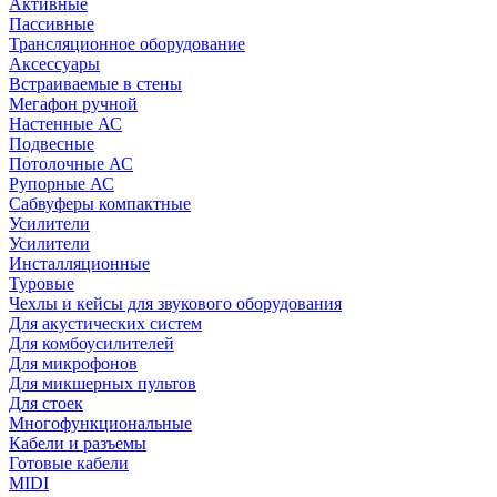
Активные
Пассивные
Трансляционное оборудование
Аксессуары
Встраиваемые в стены
Мегафон ручной
Настенные АС
Подвесные
Потолочные АС
Рупорные АС
Сабвуферы компактные
Усилители
Усилители
Инсталляционные
Туровые
Чехлы и кейсы для звукового оборудования
Для акустических систем
Для комбоусилителей
Для микрофонов
Для микшерных пультов
Для стоек
Многофункциональные
Кабели и разъемы
Готовые кабели
MIDI