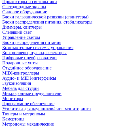
Прожекторы и светильники
Светодиодные экраны
Силовое оборудование
Блоки гальванической развязки (сплиттеры)
Блоки распределения питания, стабилизаторы
Диммеры, свитчеры
Следящий свет
Управление светом
Блоки распределения питания
Компьютерные системы управления
Контроллеры, пульты, селекторы
Цифровые преобразователи
Подарочные хиты
Студийное оборудование
MIDI-контроллеры
Аудио- и MIDI-интерфейсы
Звукоизоляция
Мебель для студии
Микрофонные предусилители
Мониторы
Программное обеспечение
Усилители для наушников/сист. мониторинга
Тюнеры и метрономы
Камертоны
Метрономы механические