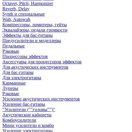
Octaver, Pitch, Harmonizer
Reverb, Delay
Synth и специальные
Wah, Autowah
Компрессоры, лимитеры, гейты
Эквалайзеры, педали громкости
Эффекты для бас-гитары
Предусилители и моделлеры
Педальные
Рэковые
Процессоры эффектов
Аксессуары для процессоров эффектов
Для акустических инструментов
Для бас-гитары
Для электрогитары
Карманные
Луперы
Рэковые
Усиление акустических инструментов
Усиление бас-гитары
"Усилители (""головы"")"
Акустические кабинеты
Комбоусилители
Мини усилители и комбо
Усиление электрогитары