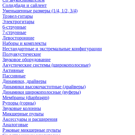
Солидбади и сайлент
Уменьшенные размеры (1/4, 1/2, 3/4)
Трэвел-гитары
Электрогитары
6-струнные
7-струнные
Левосторонние
Наборы и комплекты
Нестандартные и экстремальные конфигурации
Полуакустические
Звуковое оборудование
Акустические системы (широкополосные)
Активные
Пассивные
Динамики, драйверы
Динамики высокочастотные (драйверы)
Динамики широкополосные (вуферы)
Мембраны (diaphragm)
Рупоры (горны)
Звуковые колонны
Микшерные пульты
Аксессуары и расширения
Аналоговые
Рэковые микшерные пульты