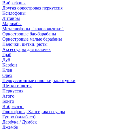
Вибрафоны
Другая оркестровая перкуссия
Ксилофоны
Литавры
Маримбы
Металлофоны, "колокольчики"
Оркестровые бас-барабаны
Оркестровые малые барабаны
Палочки, щетки, рюты
Аксессуары для палочек
Граб
Дуб
Карбон
Клен
Орех
Перкуссионные палочки, колотушки
Щетки и рюты
Перкуссия
Агого
Бонго
Вибраслэп
Глюкофоны, Ханги, аксессуары
Гуиро (калабасо)
Дарбука / Думбек
Джембе