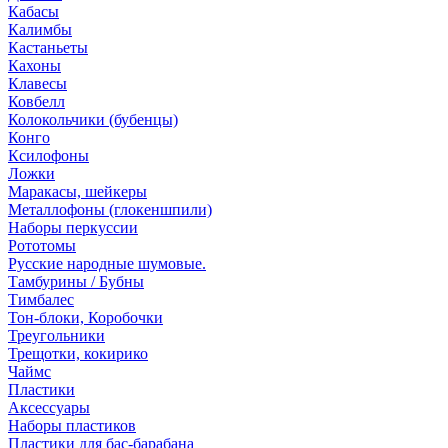
Кабасы
Калимбы
Кастаньеты
Кахоны
Клавесы
Ковбелл
Колокольчики (бубенцы)
Конго
Ксилофоны
Ложки
Маракасы, шейкеры
Металлофоны (глокеншпили)
Наборы перкуссии
Рототомы
Русские народные шумовые.
Тамбурины / Бубны
Тимбалес
Тон-блоки, Коробочки
Треугольники
Трещотки, кокирико
Чаймс
Пластики
Аксессуары
Наборы пластиков
Пластики для бас-барабана