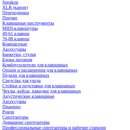
Speakon
XLR (канон)
Переходники
Прочие
Клавишные инструменты
MIDI-клавиатуры
49-61 клавиш
76-88 клавиш
Компактные
Аксессуары
Банкетки, стулья
Блоки питания
Комбоусилители для клавишных
Опции и расширения для клавишных
Педали для клавишных
Средства для ухода
Стойки и подставки для клавишных
Чехлы, кейсы, накидки для клавишных
Акустические клавишные
Аксессуары
Пианино
Рояли
Синтезаторы
Домашние синтезаторы
Профессиональные синтезаторы и рабочие станции