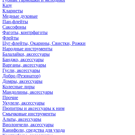
Казу
Кларнеты
Медные духовые
Пан-флейты
Саксофоны
Фаготы, контрфаготы
Флейты
Цуг-флейты, Окарины, Свистки, Рожки
Народные инструменты
Балалайки, аксессуары
Банджо, аксессуары
Варганы, аксессуары
Гусли, аксессуары
Добро (Резонатор)
Домры, аксессуары
Колесные лиры
Мандолины, аксессуары
Прочие
Укулеле, аксессуары
Пюпитры и аксессуары к ним
Смычковые инструменты
Альты, аксессуары
Виолончели, аксессуары
Канифоли, средства для ухода