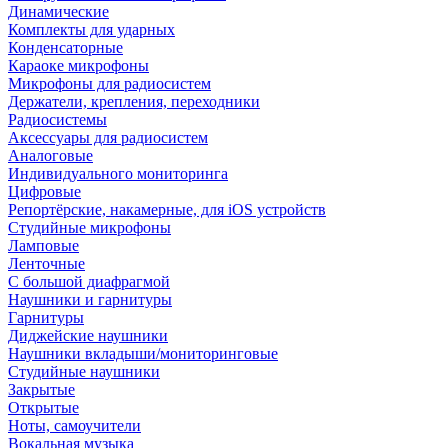
Динамические
Комплекты для ударных
Конденсаторные
Караоке микрофоны
Микрофоны для радиосистем
Держатели, крепления, переходники
Радиосистемы
Аксессуары для радиосистем
Аналоговые
Индивидуального мониторинга
Цифровые
Репортёрские, накамерные, для iOS устройств
Студийные микрофоны
Ламповые
Ленточные
С большой диафрагмой
Наушники и гарнитуры
Гарнитуры
Диджейские наушники
Наушники вкладыши/мониторинговые
Студийные наушники
Закрытые
Открытые
Ноты, самоучители
Вокальная музыка