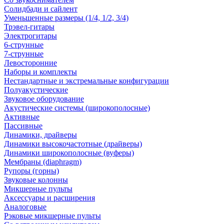
Солидбади и сайлент
Уменьшенные размеры (1/4, 1/2, 3/4)
Трэвел-гитары
Электрогитары
6-струнные
7-струнные
Левосторонние
Наборы и комплекты
Нестандартные и экстремальные конфигурации
Полуакустические
Звуковое оборудование
Акустические системы (широкополосные)
Активные
Пассивные
Динамики, драйверы
Динамики высокочастотные (драйверы)
Динамики широкополосные (вуферы)
Мембраны (diaphragm)
Рупоры (горны)
Звуковые колонны
Микшерные пульты
Аксессуары и расширения
Аналоговые
Рэковые микшерные пульты