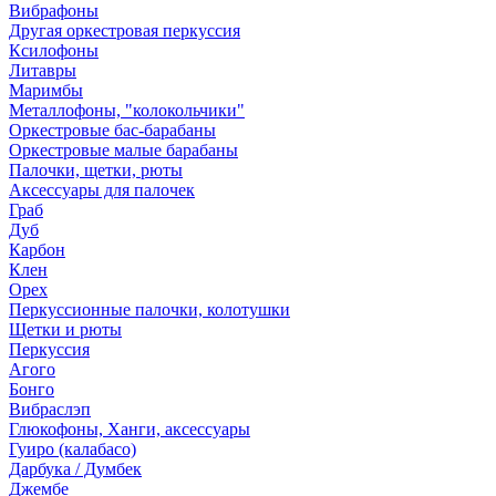
Вибрафоны
Другая оркестровая перкуссия
Ксилофоны
Литавры
Маримбы
Металлофоны, "колокольчики"
Оркестровые бас-барабаны
Оркестровые малые барабаны
Палочки, щетки, рюты
Аксессуары для палочек
Граб
Дуб
Карбон
Клен
Орех
Перкуссионные палочки, колотушки
Щетки и рюты
Перкуссия
Агого
Бонго
Вибраслэп
Глюкофоны, Ханги, аксессуары
Гуиро (калабасо)
Дарбука / Думбек
Джембе