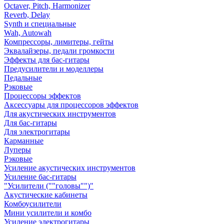
Octaver, Pitch, Harmonizer
Reverb, Delay
Synth и специальные
Wah, Autowah
Компрессоры, лимитеры, гейты
Эквалайзеры, педали громкости
Эффекты для бас-гитары
Предусилители и моделлеры
Педальные
Рэковые
Процессоры эффектов
Аксессуары для процессоров эффектов
Для акустических инструментов
Для бас-гитары
Для электрогитары
Карманные
Луперы
Рэковые
Усиление акустических инструментов
Усиление бас-гитары
"Усилители (""головы"")"
Акустические кабинеты
Комбоусилители
Мини усилители и комбо
Усиление электрогитары