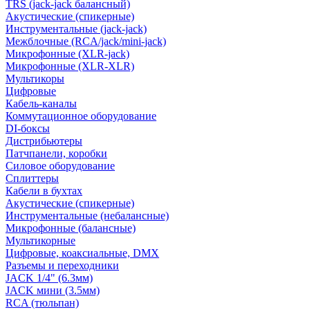
TRS (jack-jack балансный)
Акустические (спикерные)
Инструментальные (jack-jack)
Межблочные (RCA/jack/mini-jack)
Микрофонные (XLR-jack)
Микрофонные (XLR-XLR)
Мультикоры
Цифровые
Кабель-каналы
Коммутационное оборудование
DI-боксы
Дистрибьютеры
Патчпанели, коробки
Силовое оборудование
Сплиттеры
Кабели в бухтах
Акустические (спикерные)
Инструментальные (небалансные)
Микрофонные (балансные)
Мультикорные
Цифровые, коаксиальные, DMX
Разъемы и переходники
JACK 1/4" (6.3мм)
JACK мини (3.5мм)
RCA (тюльпан)