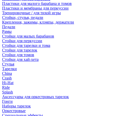
Пластики для малого барабана и томов
Пластики и мембраны для перкуссии
Тренировочные / для тихой игры
Стойки, стулья, педали
Крепления, зажимы, клэмпы, держатели
Педали
Рамы
Стойки для малых барабанов
Стойки для перкуссии
Стойки для тарелки и тома
Стойки для тарелок
Стойки для томов
Стойки для хай-хета
Стулья
Тарелки
China
Crash
Hi-Hat
Ride
Splash
Аксессуары для оркестровых тарелок
Гонги
Наборы тарелок
Оркестровые
Специальные эффекты