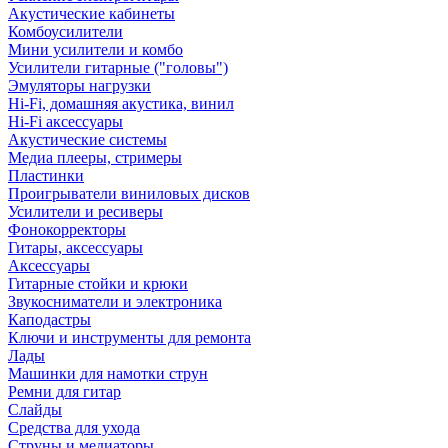
Акустические кабинеты
Комбоусилители
Мини усилители и комбо
Усилители гитарные ("головы")
Эмуляторы нагрузки
Hi-Fi, домашняя акустика, винил
Hi-Fi аксессуары
Акустические системы
Медиа плееры, стримеры
Пластинки
Проигрыватели виниловых дисков
Усилители и ресиверы
Фонокорректоры
Гитары, аксессуары
Аксессуары
Гитарные стойки и крюки
Звукосниматели и электроника
Каподастры
Ключи и инструменты для ремонта
Лады
Машинки для намотки струн
Ремни для гитар
Слайды
Средства для ухода
Струны и медиаторы