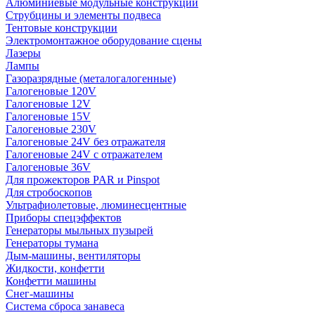
Алюминиевые модульные конструкции
Струбцины и элементы подвеса
Тентовые конструкции
Электромонтажное оборудование сцены
Лазеры
Лампы
Газоразрядные (металогалогенные)
Галогеновые 120V
Галогеновые 12V
Галогеновые 15V
Галогеновые 230V
Галогеновые 24V без отражателя
Галогеновые 24V с отражателем
Галогеновые 36V
Для прожекторов PAR и Pinspot
Для стробоскопов
Ультрафиолетовые, люминесцентные
Приборы спецэффектов
Генераторы мыльных пузырей
Генераторы тумана
Дым-машины, вентиляторы
Жидкости, конфетти
Конфетти машины
Снег-машины
Система сброса занавеса