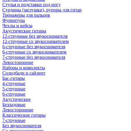
Стулья и подставки под ногу
Сурдины (заглушки), рупоры для гитар
Тренажеры для пальцев
Фурнитура
Чехлы и кейсы
Акустические гитары
12-струнные без звукоснимателя
12-струнные со звукоснимателем
6-струнные без звукоснимателя
6-струнные со звукоснимателем
7-струнные без звукоснимателя
Левосторонние
Наборы и комплекты
Солидбади и сайлент
Бас-гитары
4-струнные
5-струнные
6-струнные
Акустические
Безладовые
Левосторонние
Классические гитары
7-струнные
Без звукоснимателя
Со звукоснимателем