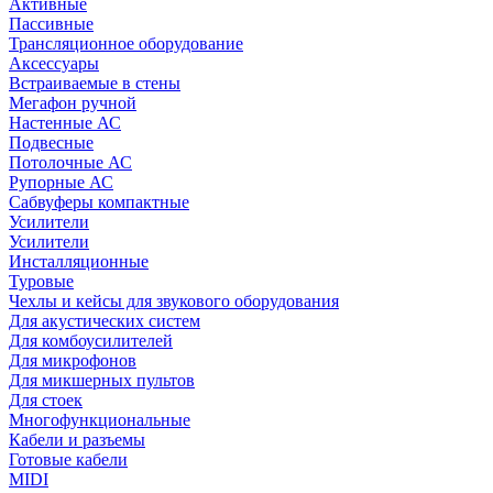
Активные
Пассивные
Трансляционное оборудование
Аксессуары
Встраиваемые в стены
Мегафон ручной
Настенные АС
Подвесные
Потолочные АС
Рупорные АС
Сабвуферы компактные
Усилители
Усилители
Инсталляционные
Туровые
Чехлы и кейсы для звукового оборудования
Для акустических систем
Для комбоусилителей
Для микрофонов
Для микшерных пультов
Для стоек
Многофункциональные
Кабели и разъемы
Готовые кабели
MIDI