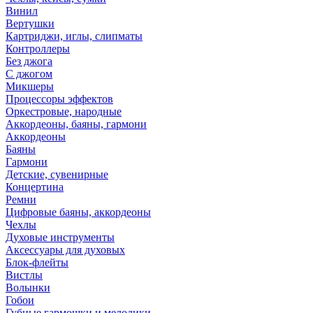
Винил
Вертушки
Картриджи, иглы, слипматы
Контроллеры
Без джога
С джогом
Микшеры
Процессоры эффектов
Оркестровые, народные
Аккордеоны, баяны, гармони
Аккордеоны
Баяны
Гармони
Детские, сувенирные
Концертина
Ремни
Цифровые баяны, аккордеоны
Чехлы
Духовые инструменты
Аксессуары для духовых
Блок-флейты
Вистлы
Волынки
Гобои
Губные гармошки и мелодики