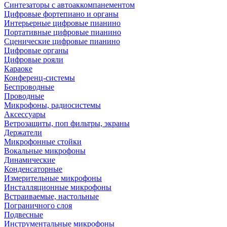
Синтезаторы с автоаккомпанементом
Цифровые фортепиано и органы
Интерьерные цифровые пианино
Портативные цифровые пианино
Сценические цифровые пианино
Цифровые органы
Цифровые рояли
Караоке
Конференц-системы
Беспроводные
Проводные
Микрофоны, радиосистемы
Аксессуары
Ветрозащиты, поп фильтры, экраны
Держатели
Микрофонные стойки
Вокальные микрофоны
Динамические
Конденсаторные
Измерительные микрофоны
Инсталляционные микрофоны
Встраиваемые, настольные
Пограничного слоя
Подвесные
Инструментальные микрофоны