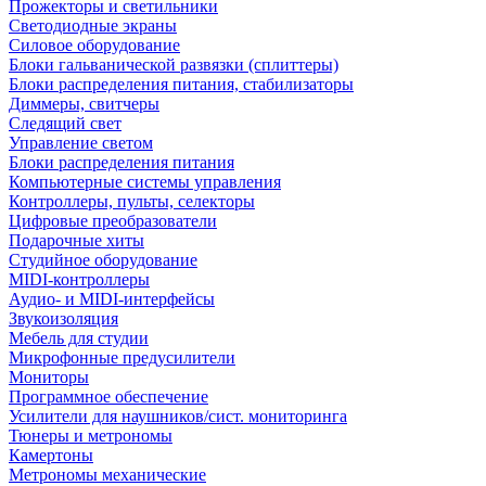
Прожекторы и светильники
Светодиодные экраны
Силовое оборудование
Блоки гальванической развязки (сплиттеры)
Блоки распределения питания, стабилизаторы
Диммеры, свитчеры
Следящий свет
Управление светом
Блоки распределения питания
Компьютерные системы управления
Контроллеры, пульты, селекторы
Цифровые преобразователи
Подарочные хиты
Студийное оборудование
MIDI-контроллеры
Аудио- и MIDI-интерфейсы
Звукоизоляция
Мебель для студии
Микрофонные предусилители
Мониторы
Программное обеспечение
Усилители для наушников/сист. мониторинга
Тюнеры и метрономы
Камертоны
Метрономы механические