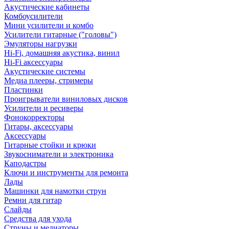
Акустические кабинеты
Комбоусилители
Мини усилители и комбо
Усилители гитарные ("головы")
Эмуляторы нагрузки
Hi-Fi, домашняя акустика, винил
Hi-Fi аксессуары
Акустические системы
Медиа плееры, стримеры
Пластинки
Проигрыватели виниловых дисков
Усилители и ресиверы
Фонокорректоры
Гитары, аксессуары
Аксессуары
Гитарные стойки и крюки
Звукосниматели и электроника
Каподастры
Ключи и инструменты для ремонта
Лады
Машинки для намотки струн
Ремни для гитар
Слайды
Средства для ухода
Струны и медиаторы