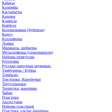
Кабасы
Калимбы
Кастаньеты
Кахоны
Клавесы
Ковбелл
Колокольчики (бубенцы)
Конго
Ксилофоны
Ложки
Маракасы, шейкеры
Металлофоны (глокеншпили)
Наборы перкуссии
Рототомы
Русские народные шумовые.
Тамбурины / Бубны
Тимбалес
Тон-блоки, Коробочки
Треугольники
Трещотки, кокирико
Чаймс
Пластики
Аксессуары
Наборы пластиков
Пластики для бас-барабана