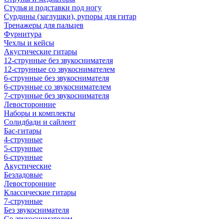
Стулья и подставки под ногу
Сурдины (заглушки), рупоры для гитар
Тренажеры для пальцев
Фурнитура
Чехлы и кейсы
Акустические гитары
12-струнные без звукоснимателя
12-струнные со звукоснимателем
6-струнные без звукоснимателя
6-струнные со звукоснимателем
7-струнные без звукоснимателя
Левосторонние
Наборы и комплекты
Солидбади и сайлент
Бас-гитары
4-струнные
5-струнные
6-струнные
Акустические
Безладовые
Левосторонние
Классические гитары
7-струнные
Без звукоснимателя
Со звукоснимателем