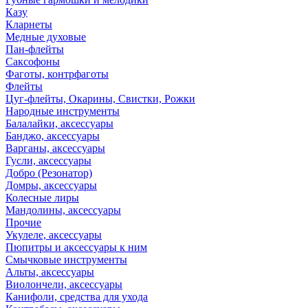
Казу
Кларнеты
Медные духовые
Пан-флейты
Саксофоны
Фаготы, контрфаготы
Флейты
Цуг-флейты, Окарины, Свистки, Рожки
Народные инструменты
Балалайки, аксессуары
Банджо, аксессуары
Варганы, аксессуары
Гусли, аксессуары
Добро (Резонатор)
Домры, аксессуары
Колесные лиры
Мандолины, аксессуары
Прочие
Укулеле, аксессуары
Пюпитры и аксессуары к ним
Смычковые инструменты
Альты, аксессуары
Виолончели, аксессуары
Канифоли, средства для ухода