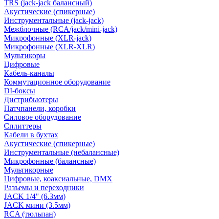
TRS (jack-jack балансный)
Акустические (спикерные)
Инструментальные (jack-jack)
Межблочные (RCA/jack/mini-jack)
Микрофонные (XLR-jack)
Микрофонные (XLR-XLR)
Мультикоры
Цифровые
Кабель-каналы
Коммутационное оборудование
DI-боксы
Дистрибьютеры
Патчпанели, коробки
Силовое оборудование
Сплиттеры
Кабели в бухтах
Акустические (спикерные)
Инструментальные (небалансные)
Микрофонные (балансные)
Мультикорные
Цифровые, коаксиальные, DMX
Разъемы и переходники
JACK 1/4" (6.3мм)
JACK мини (3.5мм)
RCA (тюльпан)