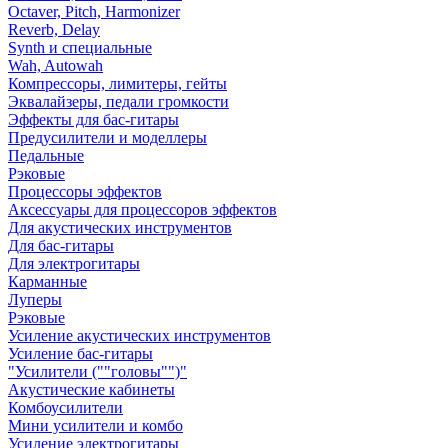
Octaver, Pitch, Harmonizer
Reverb, Delay
Synth и специальные
Wah, Autowah
Компрессоры, лимитеры, гейты
Эквалайзеры, педали громкости
Эффекты для бас-гитары
Предусилители и моделлеры
Педальные
Рэковые
Процессоры эффектов
Аксессуары для процессоров эффектов
Для акустических инструментов
Для бас-гитары
Для электрогитары
Карманные
Луперы
Рэковые
Усиление акустических инструментов
Усиление бас-гитары
"Усилители (""головы"")"
Акустические кабинеты
Комбоусилители
Мини усилители и комбо
Усиление электрогитары