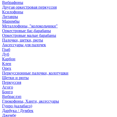
Вибрафоны
Другая оркестровая перкуссия
Ксилофоны
Литавры
Маримбы
Металлофоны, "колокольчики"
Оркестровые бас-барабаны
Оркестровые малые барабаны
Палочки, щетки, рюты
Аксессуары для палочек
Граб
Дуб
Карбон
Клен
Орех
Перкуссионные палочки, колотушки
Щетки и рюты
Перкуссия
Агого
Бонго
Вибраслэп
Глюкофоны, Ханги, аксессуары
Гуиро (калабасо)
Дарбука / Думбек
Джембе