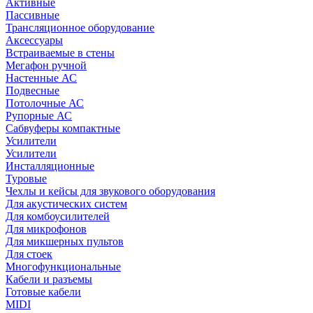
Активные
Пассивные
Трансляционное оборудование
Аксессуары
Встраиваемые в стены
Мегафон ручной
Настенные АС
Подвесные
Потолочные АС
Рупорные АС
Сабвуферы компактные
Усилители
Усилители
Инсталляционные
Туровые
Чехлы и кейсы для звукового оборудования
Для акустических систем
Для комбоусилителей
Для микрофонов
Для микшерных пультов
Для стоек
Многофункциональные
Кабели и разъемы
Готовые кабели
MIDI