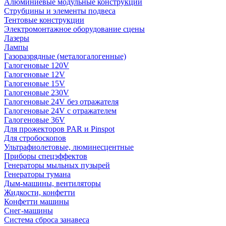
Алюминиевые модульные конструкции
Струбцины и элементы подвеса
Тентовые конструкции
Электромонтажное оборудование сцены
Лазеры
Лампы
Газоразрядные (металогалогенные)
Галогеновые 120V
Галогеновые 12V
Галогеновые 15V
Галогеновые 230V
Галогеновые 24V без отражателя
Галогеновые 24V с отражателем
Галогеновые 36V
Для прожекторов PAR и Pinspot
Для стробоскопов
Ультрафиолетовые, люминесцентные
Приборы спецэффектов
Генераторы мыльных пузырей
Генераторы тумана
Дым-машины, вентиляторы
Жидкости, конфетти
Конфетти машины
Снег-машины
Система сброса занавеса