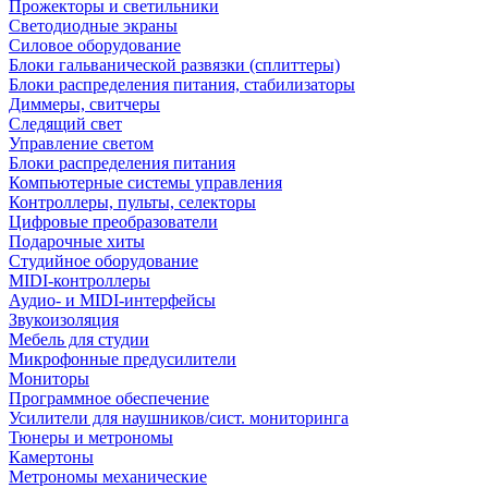
Прожекторы и светильники
Светодиодные экраны
Силовое оборудование
Блоки гальванической развязки (сплиттеры)
Блоки распределения питания, стабилизаторы
Диммеры, свитчеры
Следящий свет
Управление светом
Блоки распределения питания
Компьютерные системы управления
Контроллеры, пульты, селекторы
Цифровые преобразователи
Подарочные хиты
Студийное оборудование
MIDI-контроллеры
Аудио- и MIDI-интерфейсы
Звукоизоляция
Мебель для студии
Микрофонные предусилители
Мониторы
Программное обеспечение
Усилители для наушников/сист. мониторинга
Тюнеры и метрономы
Камертоны
Метрономы механические