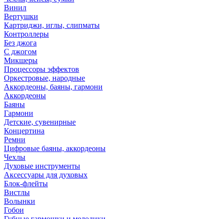
Винил
Вертушки
Картриджи, иглы, слипматы
Контроллеры
Без джога
С джогом
Микшеры
Процессоры эффектов
Оркестровые, народные
Аккордеоны, баяны, гармони
Аккордеоны
Баяны
Гармони
Детские, сувенирные
Концертина
Ремни
Цифровые баяны, аккордеоны
Чехлы
Духовые инструменты
Аксессуары для духовых
Блок-флейты
Вистлы
Волынки
Гобои
Губные гармошки и мелодики