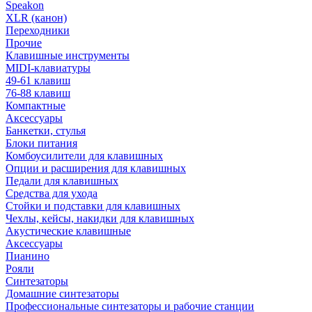
Speakon
XLR (канон)
Переходники
Прочие
Клавишные инструменты
MIDI-клавиатуры
49-61 клавиш
76-88 клавиш
Компактные
Аксессуары
Банкетки, стулья
Блоки питания
Комбоусилители для клавишных
Опции и расширения для клавишных
Педали для клавишных
Средства для ухода
Стойки и подставки для клавишных
Чехлы, кейсы, накидки для клавишных
Акустические клавишные
Аксессуары
Пианино
Рояли
Синтезаторы
Домашние синтезаторы
Профессиональные синтезаторы и рабочие станции