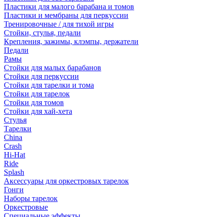
Пластики для малого барабана и томов
Пластики и мембраны для перкуссии
Тренировочные / для тихой игры
Стойки, стулья, педали
Крепления, зажимы, клэмпы, держатели
Педали
Рамы
Стойки для малых барабанов
Стойки для перкуссии
Стойки для тарелки и тома
Стойки для тарелок
Стойки для томов
Стойки для хай-хета
Стулья
Тарелки
China
Crash
Hi-Hat
Ride
Splash
Аксессуары для оркестровых тарелок
Гонги
Наборы тарелок
Оркестровые
Специальные эффекты