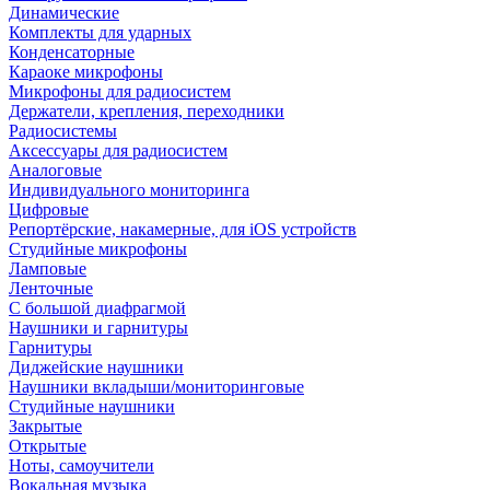
Динамические
Комплекты для ударных
Конденсаторные
Караоке микрофоны
Микрофоны для радиосистем
Держатели, крепления, переходники
Радиосистемы
Аксессуары для радиосистем
Аналоговые
Индивидуального мониторинга
Цифровые
Репортёрские, накамерные, для iOS устройств
Студийные микрофоны
Ламповые
Ленточные
С большой диафрагмой
Наушники и гарнитуры
Гарнитуры
Диджейские наушники
Наушники вкладыши/мониторинговые
Студийные наушники
Закрытые
Открытые
Ноты, самоучители
Вокальная музыка