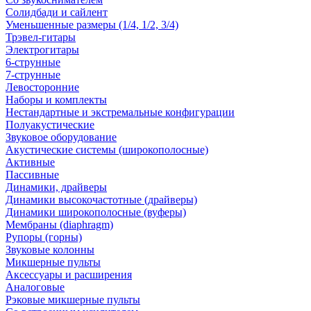
Солидбади и сайлент
Уменьшенные размеры (1/4, 1/2, 3/4)
Трэвел-гитары
Электрогитары
6-струнные
7-струнные
Левосторонние
Наборы и комплекты
Нестандартные и экстремальные конфигурации
Полуакустические
Звуковое оборудование
Акустические системы (широкополосные)
Активные
Пассивные
Динамики, драйверы
Динамики высокочастотные (драйверы)
Динамики широкополосные (вуферы)
Мембраны (diaphragm)
Рупоры (горны)
Звуковые колонны
Микшерные пульты
Аксессуары и расширения
Аналоговые
Рэковые микшерные пульты