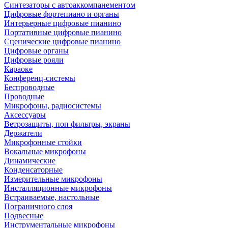
Синтезаторы с автоаккомпанементом
Цифровые фортепиано и органы
Интерьерные цифровые пианино
Портативные цифровые пианино
Сценические цифровые пианино
Цифровые органы
Цифровые рояли
Караоке
Конференц-системы
Беспроводные
Проводные
Микрофоны, радиосистемы
Аксессуары
Ветрозащиты, поп фильтры, экраны
Держатели
Микрофонные стойки
Вокальные микрофоны
Динамические
Конденсаторные
Измерительные микрофоны
Инсталляционные микрофоны
Встраиваемые, настольные
Пограничного слоя
Подвесные
Инструментальные микрофоны