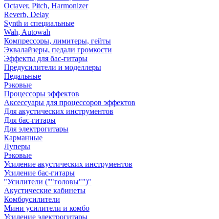
Octaver, Pitch, Harmonizer
Reverb, Delay
Synth и специальные
Wah, Autowah
Компрессоры, лимитеры, гейты
Эквалайзеры, педали громкости
Эффекты для бас-гитары
Предусилители и моделлеры
Педальные
Рэковые
Процессоры эффектов
Аксессуары для процессоров эффектов
Для акустических инструментов
Для бас-гитары
Для электрогитары
Карманные
Луперы
Рэковые
Усиление акустических инструментов
Усиление бас-гитары
"Усилители (""головы"")"
Акустические кабинеты
Комбоусилители
Мини усилители и комбо
Усиление электрогитары