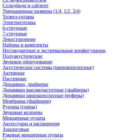
Солидбади и сайлент
Уменьшенные размеры (1/4, 1/2, 3/4)
Трэвел-гитары
Электрогитары
6-струнные
7-струнные
Левосторонние
Наборы и комплекты
Нестандартные и экстремальные конфигурации
Полуакустические
Звуковое оборудование
Акустические системы (широкополосные)
Активные
Пассивные
Динамики, драйверы
Динамики высокочастотные (драйверы)
Динамики широкополосные (вуферы)
Мембраны (diaphragm)
Рупоры (горны)
Звуковые колонны
Микшерные пульты
Аксессуары и расширения
Аналоговые
Рэковые микшерные пульты