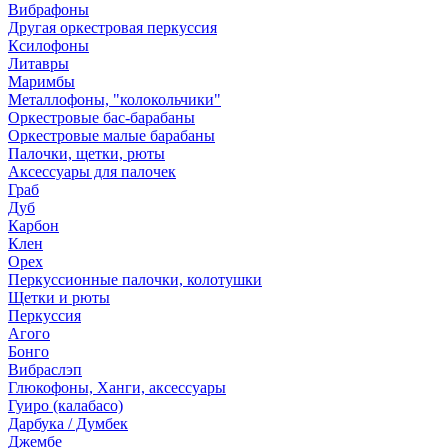
Вибрафоны
Другая оркестровая перкуссия
Ксилофоны
Литавры
Маримбы
Металлофоны, "колокольчики"
Оркестровые бас-барабаны
Оркестровые малые барабаны
Палочки, щетки, рюты
Аксессуары для палочек
Граб
Дуб
Карбон
Клен
Орех
Перкуссионные палочки, колотушки
Щетки и рюты
Перкуссия
Агого
Бонго
Вибраслэп
Глюкофоны, Ханги, аксессуары
Гуиро (калабасо)
Дарбука / Думбек
Джембе