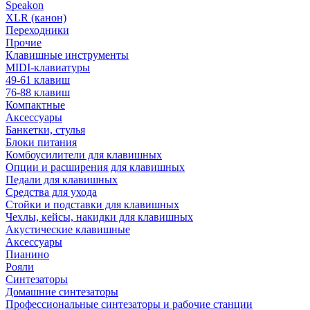
Speakon
XLR (канон)
Переходники
Прочие
Клавишные инструменты
MIDI-клавиатуры
49-61 клавиш
76-88 клавиш
Компактные
Аксессуары
Банкетки, стулья
Блоки питания
Комбоусилители для клавишных
Опции и расширения для клавишных
Педали для клавишных
Средства для ухода
Стойки и подставки для клавишных
Чехлы, кейсы, накидки для клавишных
Акустические клавишные
Аксессуары
Пианино
Рояли
Синтезаторы
Домашние синтезаторы
Профессиональные синтезаторы и рабочие станции