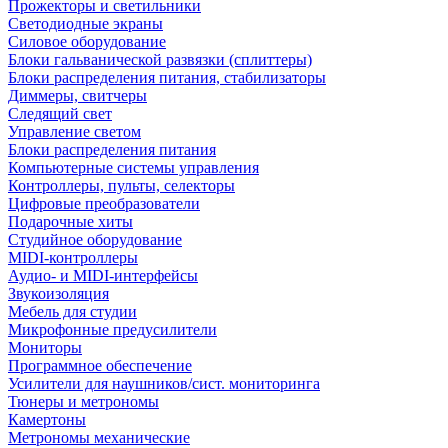
Прожекторы и светильники
Светодиодные экраны
Силовое оборудование
Блоки гальванической развязки (сплиттеры)
Блоки распределения питания, стабилизаторы
Диммеры, свитчеры
Следящий свет
Управление светом
Блоки распределения питания
Компьютерные системы управления
Контроллеры, пульты, селекторы
Цифровые преобразователи
Подарочные хиты
Студийное оборудование
MIDI-контроллеры
Аудио- и MIDI-интерфейсы
Звукоизоляция
Мебель для студии
Микрофонные предусилители
Мониторы
Программное обеспечение
Усилители для наушников/сист. мониторинга
Тюнеры и метрономы
Камертоны
Метрономы механические