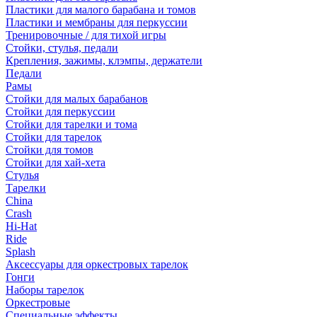
Пластики для малого барабана и томов
Пластики и мембраны для перкуссии
Тренировочные / для тихой игры
Стойки, стулья, педали
Крепления, зажимы, клэмпы, держатели
Педали
Рамы
Стойки для малых барабанов
Стойки для перкуссии
Стойки для тарелки и тома
Стойки для тарелок
Стойки для томов
Стойки для хай-хета
Стулья
Тарелки
China
Crash
Hi-Hat
Ride
Splash
Аксессуары для оркестровых тарелок
Гонги
Наборы тарелок
Оркестровые
Специальные эффекты