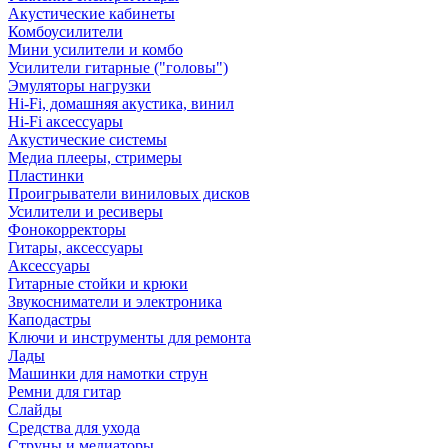
Акустические кабинеты
Комбоусилители
Мини усилители и комбо
Усилители гитарные ("головы")
Эмуляторы нагрузки
Hi-Fi, домашняя акустика, винил
Hi-Fi аксессуары
Акустические системы
Медиа плееры, стримеры
Пластинки
Проигрыватели виниловых дисков
Усилители и ресиверы
Фонокорректоры
Гитары, аксессуары
Аксессуары
Гитарные стойки и крюки
Звукосниматели и электроника
Каподастры
Ключи и инструменты для ремонта
Лады
Машинки для намотки струн
Ремни для гитар
Слайды
Средства для ухода
Струны и медиаторы