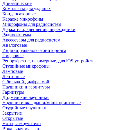
Динамические
Комплекты для ударных
Конденсаторные
Караоке микрофоны
Микрофоны для радиосистем
Держатели, крепления, переходники
Радиосистемы
Аксессуары для радиосистем
Аналоговые
Индивидуального мониторинга
Цифровые
Репортёрские, накамерные, для iOS устройств
Студийные микрофоны
Ламповые
Ленточные
С большой диафрагмой
Наушники и гарнитуры
Гарнитуры
Диджейские наушники
Наушники вкладыши/мониторинговые
Студийные наушники
Закрытые
Открытые
Ноты, самоучители
Вокальная музыка