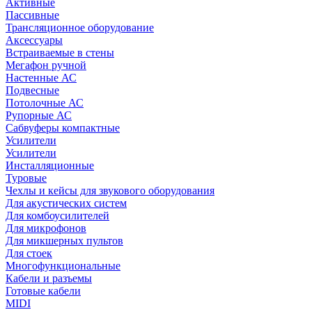
Активные
Пассивные
Трансляционное оборудование
Аксессуары
Встраиваемые в стены
Мегафон ручной
Настенные АС
Подвесные
Потолочные АС
Рупорные АС
Сабвуферы компактные
Усилители
Усилители
Инсталляционные
Туровые
Чехлы и кейсы для звукового оборудования
Для акустических систем
Для комбоусилителей
Для микрофонов
Для микшерных пультов
Для стоек
Многофункциональные
Кабели и разъемы
Готовые кабели
MIDI