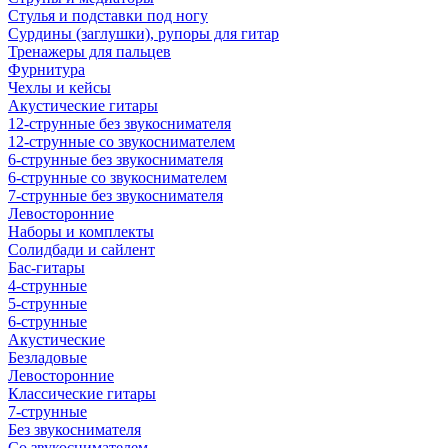
Стулья и подставки под ногу
Сурдины (заглушки), рупоры для гитар
Тренажеры для пальцев
Фурнитура
Чехлы и кейсы
Акустические гитары
12-струнные без звукоснимателя
12-струнные со звукоснимателем
6-струнные без звукоснимателя
6-струнные со звукоснимателем
7-струнные без звукоснимателя
Левосторонние
Наборы и комплекты
Солидбади и сайлент
Бас-гитары
4-струнные
5-струнные
6-струнные
Акустические
Безладовые
Левосторонние
Классические гитары
7-струнные
Без звукоснимателя
Со звукоснимателем