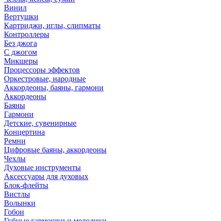
Винил
Вертушки
Картриджи, иглы, слипматы
Контроллеры
Без джога
С джогом
Микшеры
Процессоры эффектов
Оркестровые, народные
Аккордеоны, баяны, гармони
Аккордеоны
Баяны
Гармони
Детские, сувенирные
Концертина
Ремни
Цифровые баяны, аккордеоны
Чехлы
Духовые инструменты
Аксессуары для духовых
Блок-флейты
Вистлы
Волынки
Гобои
Губные гармошки и мелодики