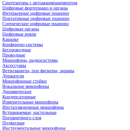
Синтезаторы с автоаккомпанементом
Цифровые фортепиано и органы
Интерьерные цифровые пианино
Портативные цифровые пианино
Сценические цифровые пианино
Цифровые органы
Цифровые рояли
Караоке
Конференц-системы
Беспроводные
Проводные
Микрофоны, радиосистемы
Аксессуары
Ветрозащиты, поп фильтры, экраны
Держатели
Микрофонные стойки
Вокальные микрофоны
Динамические
Конденсаторные
Измерительные микрофоны
Инсталляционные микрофоны
Встраиваемые, настольные
Пограничного слоя
Подвесные
Инструментальные микрофоны