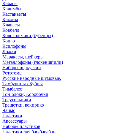
Кабасы
Калимбы
Кастаньеты
Кахоны
Клавесы
Ковбелл
Колокольчики (бубенцы)
Конго
Ксилофоны
Ложки
Маракасы, шейкеры
Металлофоны (глокеншпили)
Наборы перкуссии
Рототомы
Русские народные шумовые.
Тамбурины / Бубны
Тимбалес
Тон-блоки, Коробочки
Треугольники
Трещотки, кокирико
Чаймс
Пластики
Аксессуары
Наборы пластиков
Пластики для бас-барабана