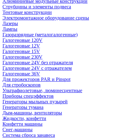
Алюминиевые модульные конструкции
Струбцины и элементы подвеса
Тентовые конструкции
Электромонтажное оборудование сцены
Лазеры
Лампы
Газоразрядные (металогалогенные)
Галогеновые 120V
Галогеновые 12V
Галогеновые 15V
Галогеновые 230V
Галогеновые 24V без отражателя
Галогеновые 24V с отражателем
Галогеновые 36V
Для прожекторов PAR и Pinspot
Для стробоскопов
Ультрафиолетовые, люминесцентные
Приборы спецэффектов
Генераторы мыльных пузырей
Генераторы тумана
Дым-машины, вентиляторы
Жидкости, конфетти
Конфетти машины
Снег-машины
Система сброса занавеса