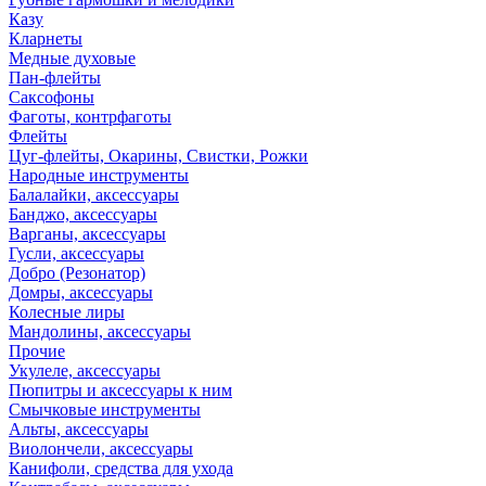
Казу
Кларнеты
Медные духовые
Пан-флейты
Саксофоны
Фаготы, контрфаготы
Флейты
Цуг-флейты, Окарины, Свистки, Рожки
Народные инструменты
Балалайки, аксессуары
Банджо, аксессуары
Варганы, аксессуары
Гусли, аксессуары
Добро (Резонатор)
Домры, аксессуары
Колесные лиры
Мандолины, аксессуары
Прочие
Укулеле, аксессуары
Пюпитры и аксессуары к ним
Смычковые инструменты
Альты, аксессуары
Виолончели, аксессуары
Канифоли, средства для ухода