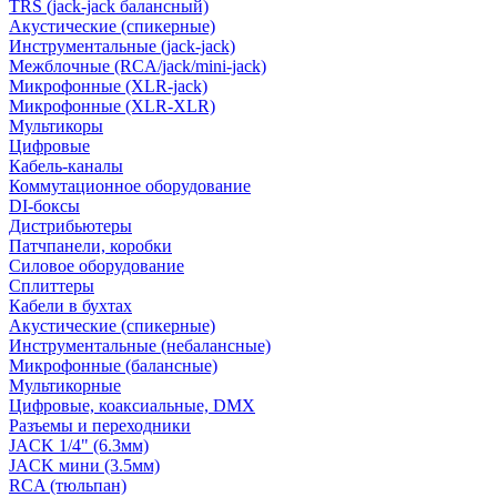
TRS (jack-jack балансный)
Акустические (спикерные)
Инструментальные (jack-jack)
Межблочные (RCA/jack/mini-jack)
Микрофонные (XLR-jack)
Микрофонные (XLR-XLR)
Мультикоры
Цифровые
Кабель-каналы
Коммутационное оборудование
DI-боксы
Дистрибьютеры
Патчпанели, коробки
Силовое оборудование
Сплиттеры
Кабели в бухтах
Акустические (спикерные)
Инструментальные (небалансные)
Микрофонные (балансные)
Мультикорные
Цифровые, коаксиальные, DMX
Разъемы и переходники
JACK 1/4" (6.3мм)
JACK мини (3.5мм)
RCA (тюльпан)