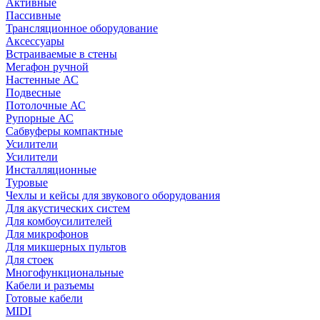
Активные
Пассивные
Трансляционное оборудование
Аксессуары
Встраиваемые в стены
Мегафон ручной
Настенные АС
Подвесные
Потолочные АС
Рупорные АС
Сабвуферы компактные
Усилители
Усилители
Инсталляционные
Туровые
Чехлы и кейсы для звукового оборудования
Для акустических систем
Для комбоусилителей
Для микрофонов
Для микшерных пультов
Для стоек
Многофункциональные
Кабели и разъемы
Готовые кабели
MIDI