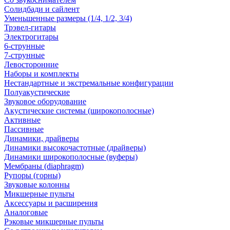
Солидбади и сайлент
Уменьшенные размеры (1/4, 1/2, 3/4)
Трэвел-гитары
Электрогитары
6-струнные
7-струнные
Левосторонние
Наборы и комплекты
Нестандартные и экстремальные конфигурации
Полуакустические
Звуковое оборудование
Акустические системы (широкополосные)
Активные
Пассивные
Динамики, драйверы
Динамики высокочастотные (драйверы)
Динамики широкополосные (вуферы)
Мембраны (diaphragm)
Рупоры (горны)
Звуковые колонны
Микшерные пульты
Аксессуары и расширения
Аналоговые
Рэковые микшерные пульты