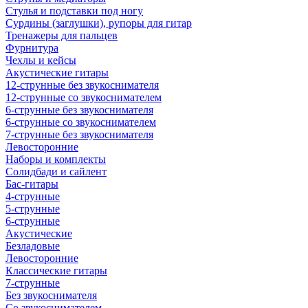
Стулья и подставки под ногу
Сурдины (заглушки), рупоры для гитар
Тренажеры для пальцев
Фурнитура
Чехлы и кейсы
Акустические гитары
12-струнные без звукоснимателя
12-струнные со звукоснимателем
6-струнные без звукоснимателя
6-струнные со звукоснимателем
7-струнные без звукоснимателя
Левосторонние
Наборы и комплекты
Солидбади и сайлент
Бас-гитары
4-струнные
5-струнные
6-струнные
Акустические
Безладовые
Левосторонние
Классические гитары
7-струнные
Без звукоснимателя
Со звукоснимателем