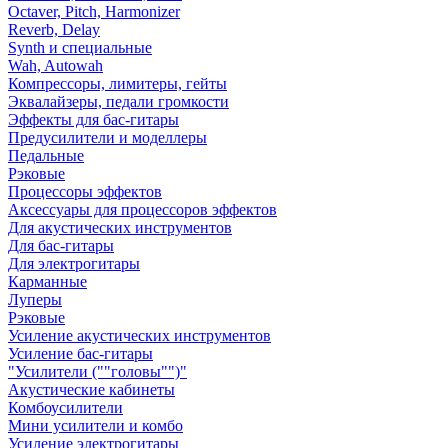
Octaver, Pitch, Harmonizer
Reverb, Delay
Synth и специальные
Wah, Autowah
Компрессоры, лимитеры, гейты
Эквалайзеры, педали громкости
Эффекты для бас-гитары
Предусилители и моделлеры
Педальные
Рэковые
Процессоры эффектов
Аксессуары для процессоров эффектов
Для акустических инструментов
Для бас-гитары
Для электрогитары
Карманные
Луперы
Рэковые
Усиление акустических инструментов
Усиление бас-гитары
"Усилители (""головы"")"
Акустические кабинеты
Комбоусилители
Мини усилители и комбо
Усиление электрогитары