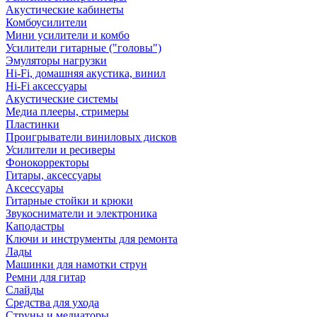
Акустические кабинеты
Комбоусилители
Мини усилители и комбо
Усилители гитарные ("головы")
Эмуляторы нагрузки
Hi-Fi, домашняя акустика, винил
Hi-Fi аксессуары
Акустические системы
Медиа плееры, стримеры
Пластинки
Проигрыватели виниловых дисков
Усилители и ресиверы
Фонокорректоры
Гитары, аксессуары
Аксессуары
Гитарные стойки и крюки
Звукосниматели и электроника
Каподастры
Ключи и инструменты для ремонта
Лады
Машинки для намотки струн
Ремни для гитар
Слайды
Средства для ухода
Струны и медиаторы