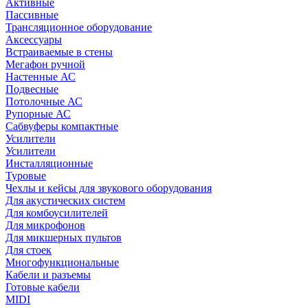
Активные
Пассивные
Трансляционное оборудование
Аксессуары
Встраиваемые в стены
Мегафон ручной
Настенные АС
Подвесные
Потолочные АС
Рупорные АС
Сабвуферы компактные
Усилители
Усилители
Инсталляционные
Туровые
Чехлы и кейсы для звукового оборудования
Для акустических систем
Для комбоусилителей
Для микрофонов
Для микшерных пультов
Для стоек
Многофункциональные
Кабели и разъемы
Готовые кабели
MIDI