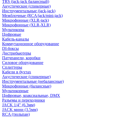
TRS (jack-jack балансный)
Акустические (спикерные)
Инструментальные (jack-jack)
Межблочные (RCA/jack/mini-jack)
Микрофонные (XLR-jack)
Микрофонные (XLR-XLR)
Мультикоры
Цифровые
Кабель-каналы
Коммутационное оборудование
DI-боксы
Дистрибьютеры
Патчпанели, коробки
Силовое оборудование
Сплиттеры
Кабели в бухтах
Акустические (спикерные)
Инструментальные (небалансные)
Микрофонные (балансные)
Мультикорные
Цифровые, коаксиальные, DMX
Разъемы и переходники
JACK 1/4" (6.3мм)
JACK мини (3.5мм)
RCA (тюльпан)