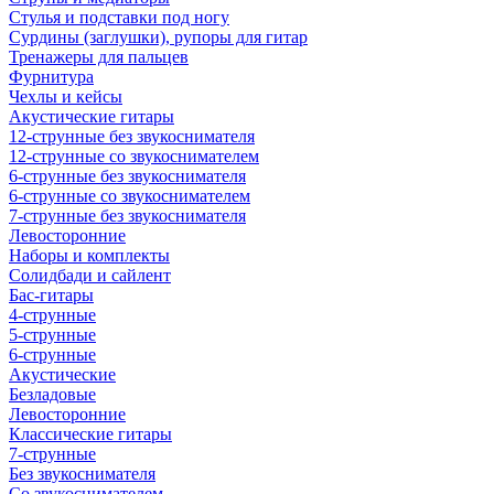
Стулья и подставки под ногу
Сурдины (заглушки), рупоры для гитар
Тренажеры для пальцев
Фурнитура
Чехлы и кейсы
Акустические гитары
12-струнные без звукоснимателя
12-струнные со звукоснимателем
6-струнные без звукоснимателя
6-струнные со звукоснимателем
7-струнные без звукоснимателя
Левосторонние
Наборы и комплекты
Солидбади и сайлент
Бас-гитары
4-струнные
5-струнные
6-струнные
Акустические
Безладовые
Левосторонние
Классические гитары
7-струнные
Без звукоснимателя
Со звукоснимателем