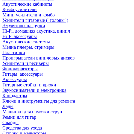
Акустические кабинеты
Комбоусилители
Мини усилители и комбо
Усилители гитарные ("головы")
Эмуляторы нагрузки
Hi-Fi, домашняя акустика, винил
Hi-Fi аксессуары
Акустические системы
Медиа плееры, стримеры
Пластинки
Проигрыватели виниловых дисков
Усилители и ресиверы
Фонокорректоры
Гитары, аксессуары
Аксессуары
Гитарные стойки и крюки
Звукосниматели и электроника
Каподастры
Ключи и инструменты для ремонта
Лады
Машинки для намотки струн
Ремни для гитар
Слайды
Средства для ухода
Струны и медиаторы