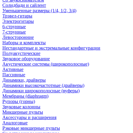
Солидбади и сайлент
Уменьшенные размеры (1/4, 1/2, 3/4)
Трэвел-гитары
Электрогитары
6-струнные
7-струнные
Левосторонние
Наборы и комплекты
Нестандартные и экстремальные конфигурации
Полуакустические
Звуковое оборудование
Акустические системы (широкополосные)
Активные
Пассивные
Динамики, драйверы
Динамики высокочастотные (драйверы)
Динамики широкополосные (вуферы)
Мембраны (diaphragm)
Рупоры (горны)
Звуковые колонны
Микшерные пульты
Аксессуары и расширения
Аналоговые
Рэковые микшерные пульты