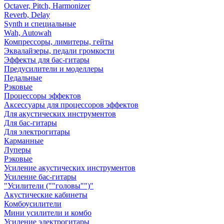
Octaver, Pitch, Harmonizer
Reverb, Delay
Synth и специальные
Wah, Autowah
Компрессоры, лимитеры, гейты
Эквалайзеры, педали громкости
Эффекты для бас-гитары
Предусилители и моделлеры
Педальные
Рэковые
Процессоры эффектов
Аксессуары для процессоров эффектов
Для акустических инструментов
Для бас-гитары
Для электрогитары
Карманные
Луперы
Рэковые
Усиление акустических инструментов
Усиление бас-гитары
"Усилители (""головы"")"
Акустические кабинеты
Комбоусилители
Мини усилители и комбо
Усиление электрогитары