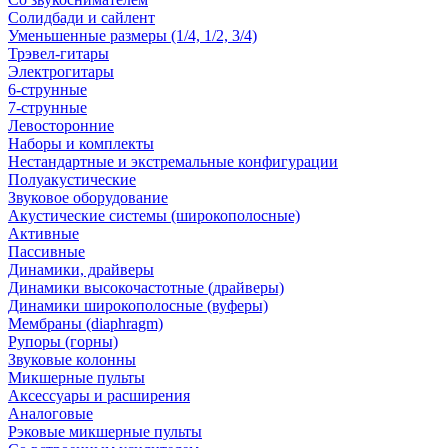
Солидбади и сайлент
Уменьшенные размеры (1/4, 1/2, 3/4)
Трэвел-гитары
Электрогитары
6-струнные
7-струнные
Левосторонние
Наборы и комплекты
Нестандартные и экстремальные конфигурации
Полуакустические
Звуковое оборудование
Акустические системы (широкополосные)
Активные
Пассивные
Динамики, драйверы
Динамики высокочастотные (драйверы)
Динамики широкополосные (вуферы)
Мембраны (diaphragm)
Рупоры (горны)
Звуковые колонны
Микшерные пульты
Аксессуары и расширения
Аналоговые
Рэковые микшерные пульты