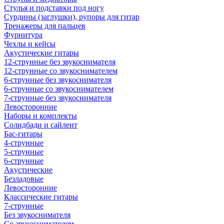
Стулья и подставки под ногу
Сурдины (заглушки), рупоры для гитар
Тренажеры для пальцев
Фурнитура
Чехлы и кейсы
Акустические гитары
12-струнные без звукоснимателя
12-струнные со звукоснимателем
6-струнные без звукоснимателя
6-струнные со звукоснимателем
7-струнные без звукоснимателя
Левосторонние
Наборы и комплекты
Солидбади и сайлент
Бас-гитары
4-струнные
5-струнные
6-струнные
Акустические
Безладовые
Левосторонние
Классические гитары
7-струнные
Без звукоснимателя
Со звукоснимателем