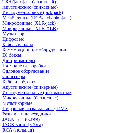
TRS (jack-jack балансный)
Акустические (спикерные)
Инструментальные (jack-jack)
Межблочные (RCA/jack/mini-jack)
Микрофонные (XLR-jack)
Микрофонные (XLR-XLR)
Мультикоры
Цифровые
Кабель-каналы
Коммутационное оборудование
DI-боксы
Дистрибьютеры
Патчпанели, коробки
Силовое оборудование
Сплиттеры
Кабели в бухтах
Акустические (спикерные)
Инструментальные (небалансные)
Микрофонные (балансные)
Мультикорные
Цифровые, коаксиальные, DMX
Разъемы и переходники
JACK 1/4" (6.3мм)
JACK мини (3.5мм)
RCA (тюльпан)