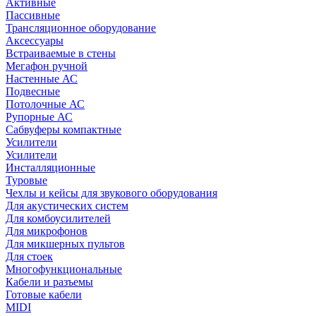
Активные
Пассивные
Трансляционное оборудование
Аксессуары
Встраиваемые в стены
Мегафон ручной
Настенные АС
Подвесные
Потолочные АС
Рупорные АС
Сабвуферы компактные
Усилители
Усилители
Инсталляционные
Туровые
Чехлы и кейсы для звукового оборудования
Для акустических систем
Для комбоусилителей
Для микрофонов
Для микшерных пультов
Для стоек
Многофункциональные
Кабели и разъемы
Готовые кабели
MIDI