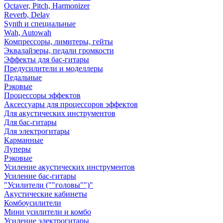
Octaver, Pitch, Harmonizer
Reverb, Delay
Synth и специальные
Wah, Autowah
Компрессоры, лимитеры, гейты
Эквалайзеры, педали громкости
Эффекты для бас-гитары
Предусилители и моделлеры
Педальные
Рэковые
Процессоры эффектов
Аксессуары для процессоров эффектов
Для акустических инструментов
Для бас-гитары
Для электрогитары
Карманные
Луперы
Рэковые
Усиление акустических инструментов
Усиление бас-гитары
"Усилители (""головы"")"
Акустические кабинеты
Комбоусилители
Мини усилители и комбо
Усиление электрогитары