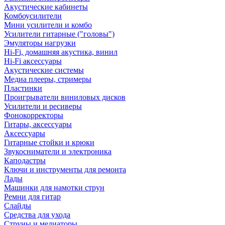
Акустические кабинеты
Комбоусилители
Мини усилители и комбо
Усилители гитарные ("головы")
Эмуляторы нагрузки
Hi-Fi, домашняя акустика, винил
Hi-Fi аксессуары
Акустические системы
Медиа плееры, стримеры
Пластинки
Проигрыватели виниловых дисков
Усилители и ресиверы
Фонокорректоры
Гитары, аксессуары
Аксессуары
Гитарные стойки и крюки
Звукосниматели и электроника
Каподастры
Ключи и инструменты для ремонта
Лады
Машинки для намотки струн
Ремни для гитар
Слайды
Средства для ухода
Струны и медиаторы