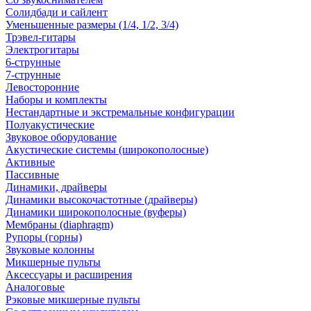
Солидбади и сайлент
Уменьшенные размеры (1/4, 1/2, 3/4)
Трэвел-гитары
Электрогитары
6-струнные
7-струнные
Левосторонние
Наборы и комплекты
Нестандартные и экстремальные конфигурации
Полуакустические
Звуковое оборудование
Акустические системы (широкополосные)
Активные
Пассивные
Динамики, драйверы
Динамики высокочастотные (драйверы)
Динамики широкополосные (вуферы)
Мембраны (diaphragm)
Рупоры (горны)
Звуковые колонны
Микшерные пульты
Аксессуары и расширения
Аналоговые
Рэковые микшерные пульты