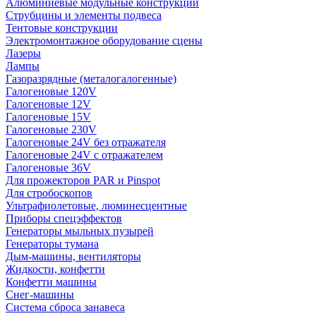
Алюминиевые модульные конструкции
Струбцины и элементы подвеса
Тентовые конструкции
Электромонтажное оборудование сцены
Лазеры
Лампы
Газоразрядные (металогалогенные)
Галогеновые 120V
Галогеновые 12V
Галогеновые 15V
Галогеновые 230V
Галогеновые 24V без отражателя
Галогеновые 24V с отражателем
Галогеновые 36V
Для прожекторов PAR и Pinspot
Для стробоскопов
Ультрафиолетовые, люминесцентные
Приборы спецэффектов
Генераторы мыльных пузырей
Генераторы тумана
Дым-машины, вентиляторы
Жидкости, конфетти
Конфетти машины
Снег-машины
Система сброса занавеса