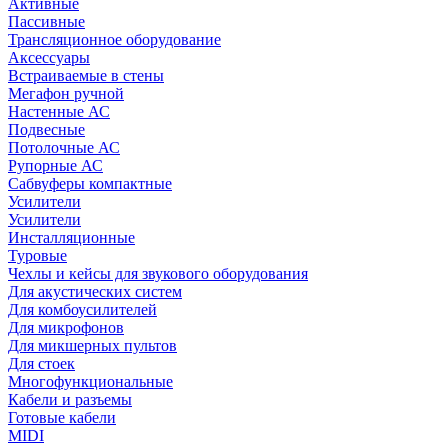
Активные
Пассивные
Трансляционное оборудование
Аксессуары
Встраиваемые в стены
Мегафон ручной
Настенные АС
Подвесные
Потолочные АС
Рупорные АС
Сабвуферы компактные
Усилители
Усилители
Инсталляционные
Туровые
Чехлы и кейсы для звукового оборудования
Для акустических систем
Для комбоусилителей
Для микрофонов
Для микшерных пультов
Для стоек
Многофункциональные
Кабели и разъемы
Готовые кабели
MIDI