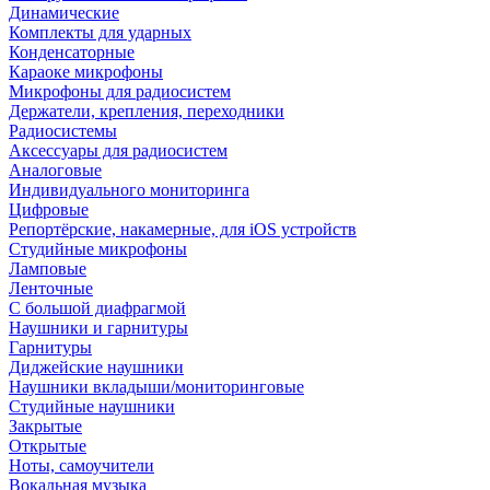
Динамические
Комплекты для ударных
Конденсаторные
Караоке микрофоны
Микрофоны для радиосистем
Держатели, крепления, переходники
Радиосистемы
Аксессуары для радиосистем
Аналоговые
Индивидуального мониторинга
Цифровые
Репортёрские, накамерные, для iOS устройств
Студийные микрофоны
Ламповые
Ленточные
С большой диафрагмой
Наушники и гарнитуры
Гарнитуры
Диджейские наушники
Наушники вкладыши/мониторинговые
Студийные наушники
Закрытые
Открытые
Ноты, самоучители
Вокальная музыка