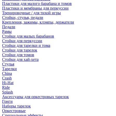
Пластики для малого барабана и томов
Пластики и мембраны для перкуссии
Тренировочные / для тихой игры
Стойки, стулья, педали
Крепления, зажимы, клэмпы, держатели
Педали
Рамы
Стойки для малых барабанов
Стойки для перкуссии
Стойки для тарелки и тома
Стойки для тарелок
Стойки для томов
Стойки для хай-хета
Стулья
Тарелки
China
Crash
Hi-Hat
Ride
Splash
Аксессуары для оркестровых тарелок
Гонги
Наборы тарелок
Оркестровые
Специальные эффекты