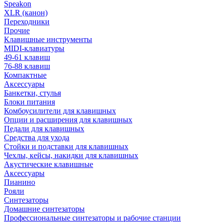
Speakon
XLR (канон)
Переходники
Прочие
Клавишные инструменты
MIDI-клавиатуры
49-61 клавиш
76-88 клавиш
Компактные
Аксессуары
Банкетки, стулья
Блоки питания
Комбоусилители для клавишных
Опции и расширения для клавишных
Педали для клавишных
Средства для ухода
Стойки и подставки для клавишных
Чехлы, кейсы, накидки для клавишных
Акустические клавишные
Аксессуары
Пианино
Рояли
Синтезаторы
Домашние синтезаторы
Профессиональные синтезаторы и рабочие станции