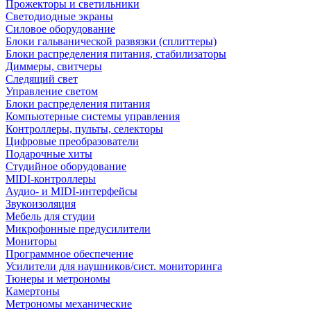
Прожекторы и светильники
Светодиодные экраны
Силовое оборудование
Блоки гальванической развязки (сплиттеры)
Блоки распределения питания, стабилизаторы
Диммеры, свитчеры
Следящий свет
Управление светом
Блоки распределения питания
Компьютерные системы управления
Контроллеры, пульты, селекторы
Цифровые преобразователи
Подарочные хиты
Студийное оборудование
MIDI-контроллеры
Аудио- и MIDI-интерфейсы
Звукоизоляция
Мебель для студии
Микрофонные предусилители
Мониторы
Программное обеспечение
Усилители для наушников/сист. мониторинга
Тюнеры и метрономы
Камертоны
Метрономы механические