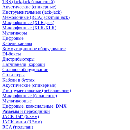
TRS (jack-jack балансный)
Акустические (спикерные)
Инструментальные (jack-jack)
Межблочные (RCA/jack/mini-jack)
Микрофонные (XLR-jack)
Микрофонные (XLR-XLR)
Мультикоры
Цифровые
Кабель-каналы
Коммутационное оборудование
DI-боксы
Дистрибьютеры
Патчпанели, коробки
Силовое оборудование
Сплиттеры
Кабели в бухтах
Акустические (спикерные)
Инструментальные (небалансные)
Микрофонные (балансные)
Мультикорные
Цифровые, коаксиальные, DMX
Разъемы и переходники
JACK 1/4" (6.3мм)
JACK мини (3.5мм)
RCA (тюльпан)