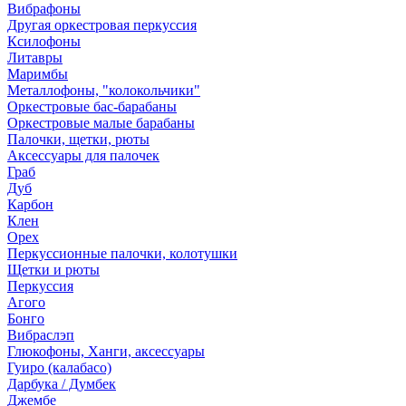
Вибрафоны
Другая оркестровая перкуссия
Ксилофоны
Литавры
Маримбы
Металлофоны, "колокольчики"
Оркестровые бас-барабаны
Оркестровые малые барабаны
Палочки, щетки, рюты
Аксессуары для палочек
Граб
Дуб
Карбон
Клен
Орех
Перкуссионные палочки, колотушки
Щетки и рюты
Перкуссия
Агого
Бонго
Вибраслэп
Глюкофоны, Ханги, аксессуары
Гуиро (калабасо)
Дарбука / Думбек
Джембе