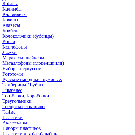
Кабасы
Калимбы
Кастаньеты
Кахоны
Клавесы
Ковбелл
Колокольчики (бубенцы)
Конго
Ксилофоны
Ложки
Маракасы, шейкеры
Металлофоны (глокеншпили)
Наборы перкуссии
Рототомы
Русские народные шумовые.
Тамбурины / Бубны
Тимбалес
Тон-блоки, Коробочки
Треугольники
Трещотки, кокирико
Чаймс
Пластики
Аксессуары
Наборы пластиков
Пластики для бас-барабана