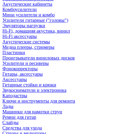
Акустические кабинеты
Комбоусилители
Мини усилители и комбо
Усилители гитарные ("головы")
Эмуляторы нагрузки
Hi-Fi, домашняя акустика, винил
Hi-Fi аксессуары
Акустические системы
Медиа плееры, стримеры
Пластинки
Проигрыватели виниловых дисков
Усилители и ресиверы
Фонокорректоры
Гитары, аксессуары
Аксессуары
Гитарные стойки и крюки
Звукосниматели и электроника
Каподастры
Ключи и инструменты для ремонта
Лады
Машинки для намотки струн
Ремни для гитар
Слайды
Средства для ухода
Струны и медиаторы