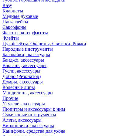
Казу
Кларнеты
Медные духовые
Пан-флейты
Саксофоны
Фаготы, контрфаготы
Флейты
Цуг-флейты, Окарины, Свистки, Рожки
Народные инструменты
Балалайки, аксессуары
Банджо, аксессуары
Варганы, аксессуары
Гусли, аксессуары
Добро (Резонатор)
Домры, аксессуары
Колесные лиры
Мандолины, аксессуары
Прочие
Укулеле, аксессуары
Пюпитры и аксессуары к ним
Смычковые инструменты
Альты, аксессуары
Виолончели, аксессуары
Канифоли, средства для ухода