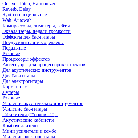
Octaver, Pitch, Harmonizer
Reverb, Delay
Synth и специальные
Wah, Autowah
Компрессоры, лимитеры, гейты
Эквалайзеры, педали громкости
Эффекты для бас-гитары
Предусилители и моделлеры
Педальные
Рэковые
Процессоры эффектов
Аксессуары для процессоров эффектов
Для акустических инструментов
Для бас-гитары
Для электрогитары
Карманные
Луперы
Рэковые
Усиление акустических инструментов
Усиление бас-гитары
"Усилители (""головы"")"
Акустические кабинеты
Комбоусилители
Мини усилители и комбо
Усиление электрогитары