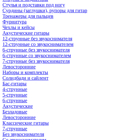
Стулья и подставки под ногу
Сурдины (заглушки), рупоры для гитар
Тренажеры для пальцев
Фурнитура
Чехлы и кейсы
Акустические гитары
12-струнные без звукоснимателя
12-струнные со звукоснимателем
6-струнные без звукоснимателя
6-струнные со звукоснимателем
7-струнные без звукоснимателя
Левосторонние
Наборы и комплекты
Солидбади и сайлент
Бас-гитары
4-струнные
5-струнные
6-струнные
Акустические
Безладовые
Левосторонние
Классические гитары
7-струнные
Без звукоснимателя
Со звукоснимателем