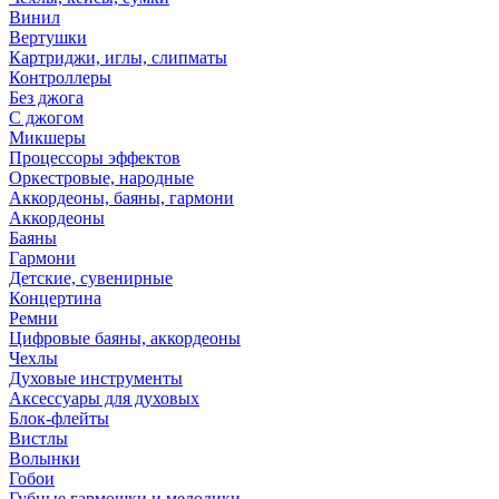
Винил
Вертушки
Картриджи, иглы, слипматы
Контроллеры
Без джога
С джогом
Микшеры
Процессоры эффектов
Оркестровые, народные
Аккордеоны, баяны, гармони
Аккордеоны
Баяны
Гармони
Детские, сувенирные
Концертина
Ремни
Цифровые баяны, аккордеоны
Чехлы
Духовые инструменты
Аксессуары для духовых
Блок-флейты
Вистлы
Волынки
Гобои
Губные гармошки и мелодики