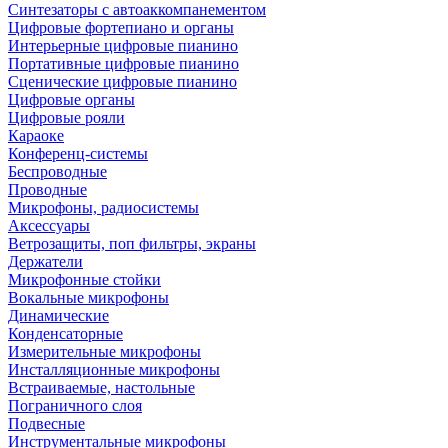
Синтезаторы с автоаккомпанементом
Цифровые фортепиано и органы
Интерьерные цифровые пианино
Портативные цифровые пианино
Сценические цифровые пианино
Цифровые органы
Цифровые рояли
Караоке
Конференц-системы
Беспроводные
Проводные
Микрофоны, радиосистемы
Аксессуары
Ветрозащиты, поп фильтры, экраны
Держатели
Микрофонные стойки
Вокальные микрофоны
Динамические
Конденсаторные
Измерительные микрофоны
Инсталляционные микрофоны
Встраиваемые, настольные
Пограничного слоя
Подвесные
Инструментальные микрофоны