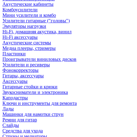
Акустические кабинеты
Комбоусилители
Мини усилители и комбо
Усилители гитарные ("головы")
Эмуляторы нагрузки
Hi-Fi, домашняя акустика, винил
Hi-Fi аксессуары
Акустические системы
Медиа плееры, стримеры
Пластинки
Проигрыватели виниловых дисков
Усилители и ресиверы
Фонокорректоры
Гитары, аксессуары
Аксессуары
Гитарные стойки и крюки
Звукосниматели и электроника
Каподастры
Ключи и инструменты для ремонта
Лады
Машинки для намотки струн
Ремни для гитар
Слайды
Средства для ухода
Струны и медиаторы