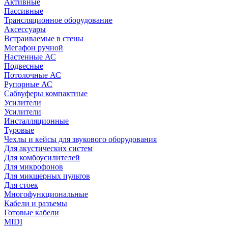
Активные
Пассивные
Трансляционное оборудование
Аксессуары
Встраиваемые в стены
Мегафон ручной
Настенные АС
Подвесные
Потолочные АС
Рупорные АС
Сабвуферы компактные
Усилители
Усилители
Инсталляционные
Туровые
Чехлы и кейсы для звукового оборудования
Для акустических систем
Для комбоусилителей
Для микрофонов
Для микшерных пультов
Для стоек
Многофункциональные
Кабели и разъемы
Готовые кабели
MIDI