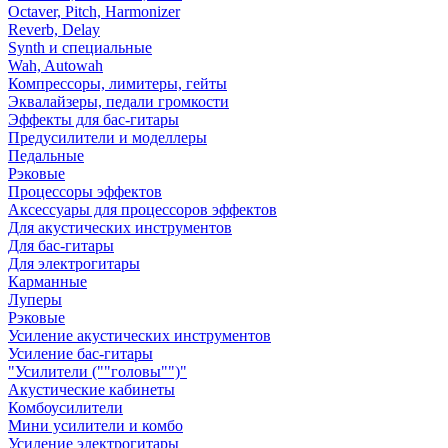
Octaver, Pitch, Harmonizer
Reverb, Delay
Synth и специальные
Wah, Autowah
Компрессоры, лимитеры, гейты
Эквалайзеры, педали громкости
Эффекты для бас-гитары
Предусилители и моделлеры
Педальные
Рэковые
Процессоры эффектов
Аксессуары для процессоров эффектов
Для акустических инструментов
Для бас-гитары
Для электрогитары
Карманные
Луперы
Рэковые
Усиление акустических инструментов
Усиление бас-гитары
"Усилители (""головы"")"
Акустические кабинеты
Комбоусилители
Мини усилители и комбо
Усиление электрогитары