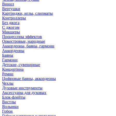
Винил
Вертушки
Картриджи, иглы, слипматы
Контроллеры
Без джога
С джогом
Микшеры
Процессоры эффектов
Оркестровые, народные
Аккордеоны, баяны, гармони
Аккордеоны
Баяны
Гармони
Детские, сувенирные
Концертина
Ремни
Цифровые баяны, аккордеоны
Чехлы
Духовые инструменты
Аксессуары для духовых
Блок-флейты
Вистлы
Волынки
Гобои
Губные гармошки и мелодики