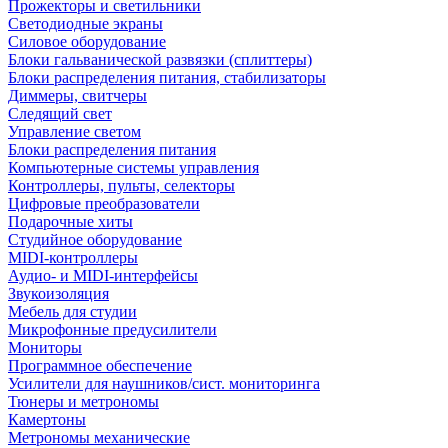
Прожекторы и светильники
Светодиодные экраны
Силовое оборудование
Блоки гальванической развязки (сплиттеры)
Блоки распределения питания, стабилизаторы
Диммеры, свитчеры
Следящий свет
Управление светом
Блоки распределения питания
Компьютерные системы управления
Контроллеры, пульты, селекторы
Цифровые преобразователи
Подарочные хиты
Студийное оборудование
MIDI-контроллеры
Аудио- и MIDI-интерфейсы
Звукоизоляция
Мебель для студии
Микрофонные предусилители
Мониторы
Программное обеспечение
Усилители для наушников/сист. мониторинга
Тюнеры и метрономы
Камертоны
Метрономы механические