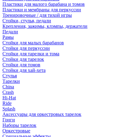
Пластики для малого барабана и томов
Пластики и мембраны для перкуссии
Тренировочные / для тихой игры
Стойки, стулья, педали
Крепления, зажимы, клэмпы, держатели
Педали
Рамы
Стойки для малых барабанов
Стойки для перкуссии
Стойки для тарелки и тома
Стойки для тарелок
Стойки для томов
Стойки для хай-хета
Стулья
Тарелки
China
Crash
Hi-Hat
Ride
Splash
Аксессуары для оркестровых тарелок
Гонги
Наборы тарелок
Оркестровые
Специальные эффекты