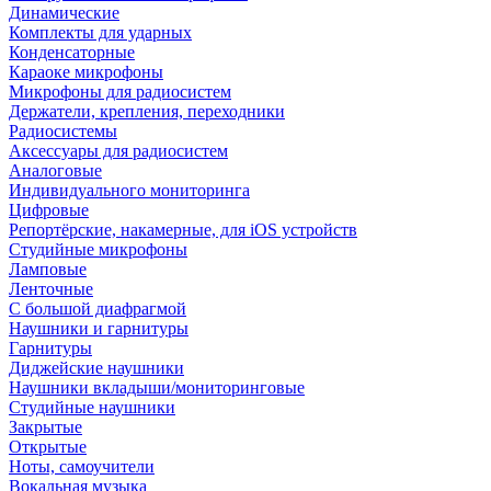
Динамические
Комплекты для ударных
Конденсаторные
Караоке микрофоны
Микрофоны для радиосистем
Держатели, крепления, переходники
Радиосистемы
Аксессуары для радиосистем
Аналоговые
Индивидуального мониторинга
Цифровые
Репортёрские, накамерные, для iOS устройств
Студийные микрофоны
Ламповые
Ленточные
С большой диафрагмой
Наушники и гарнитуры
Гарнитуры
Диджейские наушники
Наушники вкладыши/мониторинговые
Студийные наушники
Закрытые
Открытые
Ноты, самоучители
Вокальная музыка