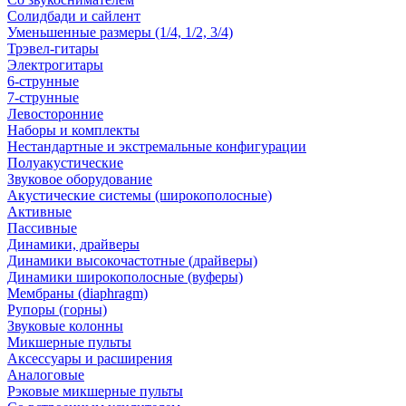
Солидбади и сайлент
Уменьшенные размеры (1/4, 1/2, 3/4)
Трэвел-гитары
Электрогитары
6-струнные
7-струнные
Левосторонние
Наборы и комплекты
Нестандартные и экстремальные конфигурации
Полуакустические
Звуковое оборудование
Акустические системы (широкополосные)
Активные
Пассивные
Динамики, драйверы
Динамики высокочастотные (драйверы)
Динамики широкополосные (вуферы)
Мембраны (diaphragm)
Рупоры (горны)
Звуковые колонны
Микшерные пульты
Аксессуары и расширения
Аналоговые
Рэковые микшерные пульты