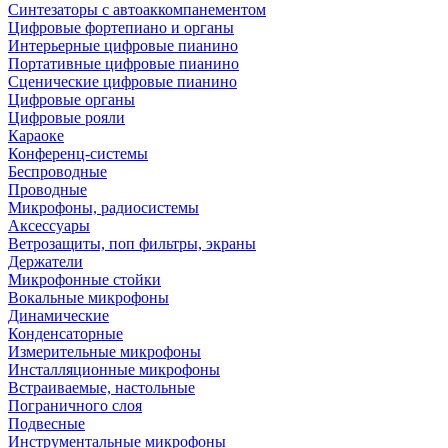
Синтезаторы с автоаккомпанементом
Цифровые фортепиано и органы
Интерьерные цифровые пианино
Портативные цифровые пианино
Сценические цифровые пианино
Цифровые органы
Цифровые рояли
Караоке
Конференц-системы
Беспроводные
Проводные
Микрофоны, радиосистемы
Аксессуары
Ветрозащиты, поп фильтры, экраны
Держатели
Микрофонные стойки
Вокальные микрофоны
Динамические
Конденсаторные
Измерительные микрофоны
Инсталляционные микрофоны
Встраиваемые, настольные
Пограничного слоя
Подвесные
Инструментальные микрофоны