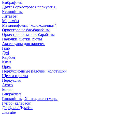
Вибрафоны
Другая оркестровая перкуссия
Ксилофоны
Литавры
Маримбы
Металлофоны, "колокольчики"
Оркестровые бас-барабаны
Оркестровые малые барабаны
Палочки, щетки, рюты
Аксессуары для палочек
Граб
Дуб
Карбон
Клен
Орех
Перкуссионные палочки, колотушки
Щетки и рюты
Перкуссия
Агого
Бонго
Вибраслэп
Глюкофоны, Ханги, аксессуары
Гуиро (калабасо)
Дарбука / Думбек
Джембе