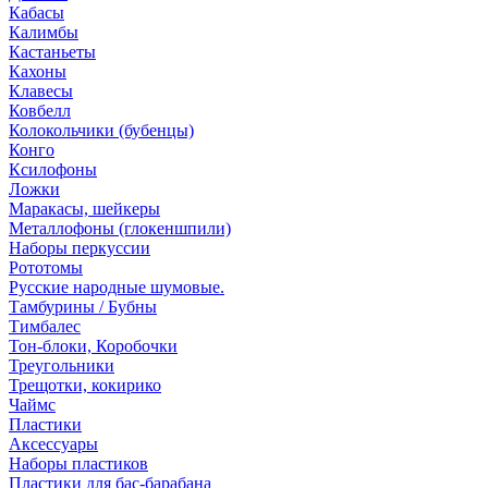
Кабасы
Калимбы
Кастаньеты
Кахоны
Клавесы
Ковбелл
Колокольчики (бубенцы)
Конго
Ксилофоны
Ложки
Маракасы, шейкеры
Металлофоны (глокеншпили)
Наборы перкуссии
Рототомы
Русские народные шумовые.
Тамбурины / Бубны
Тимбалес
Тон-блоки, Коробочки
Треугольники
Трещотки, кокирико
Чаймс
Пластики
Аксессуары
Наборы пластиков
Пластики для бас-барабана