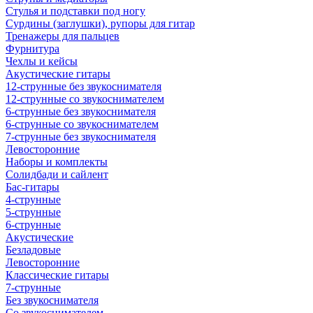
Стулья и подставки под ногу
Сурдины (заглушки), рупоры для гитар
Тренажеры для пальцев
Фурнитура
Чехлы и кейсы
Акустические гитары
12-струнные без звукоснимателя
12-струнные со звукоснимателем
6-струнные без звукоснимателя
6-струнные со звукоснимателем
7-струнные без звукоснимателя
Левосторонние
Наборы и комплекты
Солидбади и сайлент
Бас-гитары
4-струнные
5-струнные
6-струнные
Акустические
Безладовые
Левосторонние
Классические гитары
7-струнные
Без звукоснимателя
Со звукоснимателем