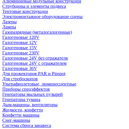
Алюминиевые модульные конструкции
Струбцины и элементы подвеса
Тентовые конструкции
Электромонтажное оборудование сцены
Лазеры
Лампы
Газоразрядные (металогалогенные)
Галогеновые 120V
Галогеновые 12V
Галогеновые 15V
Галогеновые 230V
Галогеновые 24V без отражателя
Галогеновые 24V с отражателем
Галогеновые 36V
Для прожекторов PAR и Pinspot
Для стробоскопов
Ультрафиолетовые, люминесцентные
Приборы спецэффектов
Генераторы мыльных пузырей
Генераторы тумана
Дым-машины, вентиляторы
Жидкости, конфетти
Конфетти машины
Снег-машины
Система сброса занавеса