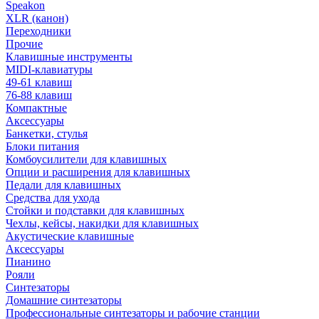
Speakon
XLR (канон)
Переходники
Прочие
Клавишные инструменты
MIDI-клавиатуры
49-61 клавиш
76-88 клавиш
Компактные
Аксессуары
Банкетки, стулья
Блоки питания
Комбоусилители для клавишных
Опции и расширения для клавишных
Педали для клавишных
Средства для ухода
Стойки и подставки для клавишных
Чехлы, кейсы, накидки для клавишных
Акустические клавишные
Аксессуары
Пианино
Рояли
Синтезаторы
Домашние синтезаторы
Профессиональные синтезаторы и рабочие станции