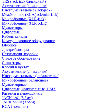
TRS (jack-jack балансный)
Акустические (спикерные)
Инструментальные (jack-jack)
Межблочные (RCA/jack/mini-jack)
Микрофонные (XLR-jack)
Микрофонные (XLR-XLR)
Мультикоры
Цифровые
Кабель-каналы
Коммутационное оборудование
DI-боксы
Дистрибьютеры
Патчпанели, коробки
Силовое оборудование
Сплиттеры
Кабели в бухтах
Акустические (спикерные)
Инструментальные (небалансные)
Микрофонные (балансные)
Мультикорные
Цифровые, коаксиальные, DMX
Разъемы и переходники
JACK 1/4" (6.3мм)
JACK мини (3.5мм)
RCA (тюльпан)