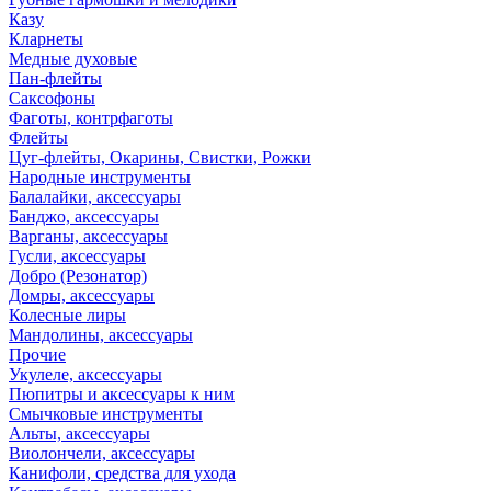
Казу
Кларнеты
Медные духовые
Пан-флейты
Саксофоны
Фаготы, контрфаготы
Флейты
Цуг-флейты, Окарины, Свистки, Рожки
Народные инструменты
Балалайки, аксессуары
Банджо, аксессуары
Варганы, аксессуары
Гусли, аксессуары
Добро (Резонатор)
Домры, аксессуары
Колесные лиры
Мандолины, аксессуары
Прочие
Укулеле, аксессуары
Пюпитры и аксессуары к ним
Смычковые инструменты
Альты, аксессуары
Виолончели, аксессуары
Канифоли, средства для ухода