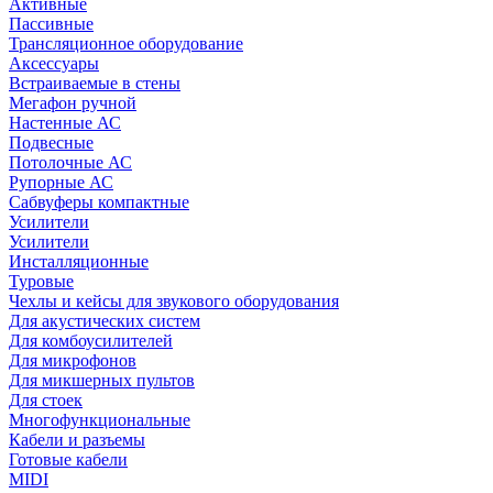
Активные
Пассивные
Трансляционное оборудование
Аксессуары
Встраиваемые в стены
Мегафон ручной
Настенные АС
Подвесные
Потолочные АС
Рупорные АС
Сабвуферы компактные
Усилители
Усилители
Инсталляционные
Туровые
Чехлы и кейсы для звукового оборудования
Для акустических систем
Для комбоусилителей
Для микрофонов
Для микшерных пультов
Для стоек
Многофункциональные
Кабели и разъемы
Готовые кабели
MIDI