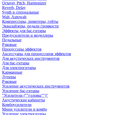
Octaver, Pitch, Harmonizer
Reverb, Delay
Synth и специальные
Wah, Autowah
Компрессоры, лимитеры, гейты
Эквалайзеры, педали громкости
Эффекты для бас-гитары
Предусилители и моделлеры
Педальные
Рэковые
Процессоры эффектов
Аксессуары для процессоров эффектов
Для акустических инструментов
Для бас-гитары
Для электрогитары
Карманные
Луперы
Рэковые
Усиление акустических инструментов
Усиление бас-гитары
"Усилители (""головы"")"
Акустические кабинеты
Комбоусилители
Мини усилители и комбо
Усиление электрогитары