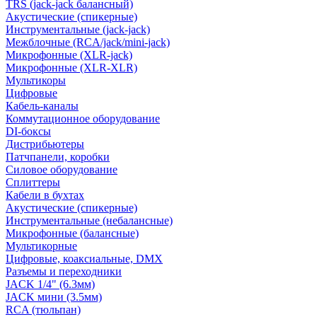
TRS (jack-jack балансный)
Акустические (спикерные)
Инструментальные (jack-jack)
Межблочные (RCA/jack/mini-jack)
Микрофонные (XLR-jack)
Микрофонные (XLR-XLR)
Мультикоры
Цифровые
Кабель-каналы
Коммутационное оборудование
DI-боксы
Дистрибьютеры
Патчпанели, коробки
Силовое оборудование
Сплиттеры
Кабели в бухтах
Акустические (спикерные)
Инструментальные (небалансные)
Микрофонные (балансные)
Мультикорные
Цифровые, коаксиальные, DMX
Разъемы и переходники
JACK 1/4" (6.3мм)
JACK мини (3.5мм)
RCA (тюльпан)