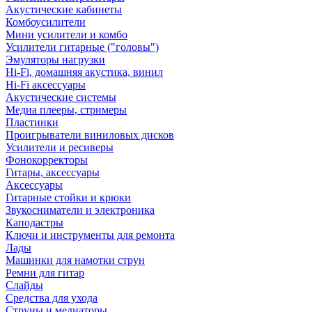
Акустические кабинеты
Комбоусилители
Мини усилители и комбо
Усилители гитарные ("головы")
Эмуляторы нагрузки
Hi-Fi, домашняя акустика, винил
Hi-Fi аксессуары
Акустические системы
Медиа плееры, стримеры
Пластинки
Проигрыватели виниловых дисков
Усилители и ресиверы
Фонокорректоры
Гитары, аксессуары
Аксессуары
Гитарные стойки и крюки
Звукосниматели и электроника
Каподастры
Ключи и инструменты для ремонта
Лады
Машинки для намотки струн
Ремни для гитар
Слайды
Средства для ухода
Струны и медиаторы