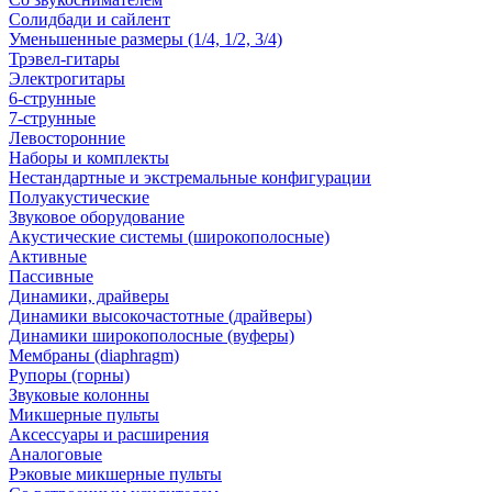
Солидбади и сайлент
Уменьшенные размеры (1/4, 1/2, 3/4)
Трэвел-гитары
Электрогитары
6-струнные
7-струнные
Левосторонние
Наборы и комплекты
Нестандартные и экстремальные конфигурации
Полуакустические
Звуковое оборудование
Акустические системы (широкополосные)
Активные
Пассивные
Динамики, драйверы
Динамики высокочастотные (драйверы)
Динамики широкополосные (вуферы)
Мембраны (diaphragm)
Рупоры (горны)
Звуковые колонны
Микшерные пульты
Аксессуары и расширения
Аналоговые
Рэковые микшерные пульты