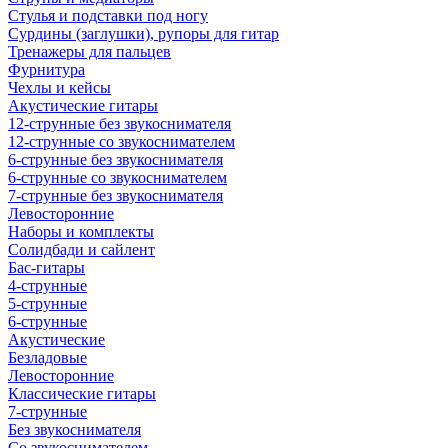
Стулья и подставки под ногу
Сурдины (заглушки), рупоры для гитар
Тренажеры для пальцев
Фурнитура
Чехлы и кейсы
Акустические гитары
12-струнные без звукоснимателя
12-струнные со звукоснимателем
6-струнные без звукоснимателя
6-струнные со звукоснимателем
7-струнные без звукоснимателя
Левосторонние
Наборы и комплекты
Солидбади и сайлент
Бас-гитары
4-струнные
5-струнные
6-струнные
Акустические
Безладовые
Левосторонние
Классические гитары
7-струнные
Без звукоснимателя
Со звукоснимателем