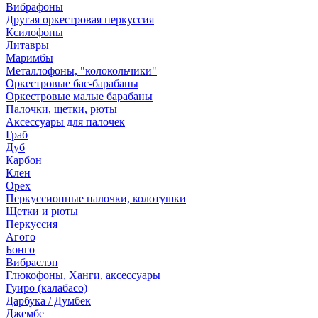
Вибрафоны
Другая оркестровая перкуссия
Ксилофоны
Литавры
Маримбы
Металлофоны, "колокольчики"
Оркестровые бас-барабаны
Оркестровые малые барабаны
Палочки, щетки, рюты
Аксессуары для палочек
Граб
Дуб
Карбон
Клен
Орех
Перкуссионные палочки, колотушки
Щетки и рюты
Перкуссия
Агого
Бонго
Вибраслэп
Глюкофоны, Ханги, аксессуары
Гуиро (калабасо)
Дарбука / Думбек
Джембе