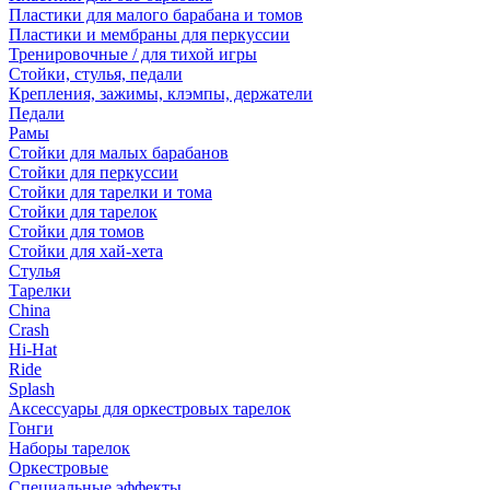
Пластики для малого барабана и томов
Пластики и мембраны для перкуссии
Тренировочные / для тихой игры
Стойки, стулья, педали
Крепления, зажимы, клэмпы, держатели
Педали
Рамы
Стойки для малых барабанов
Стойки для перкуссии
Стойки для тарелки и тома
Стойки для тарелок
Стойки для томов
Стойки для хай-хета
Стулья
Тарелки
China
Crash
Hi-Hat
Ride
Splash
Аксессуары для оркестровых тарелок
Гонги
Наборы тарелок
Оркестровые
Специальные эффекты