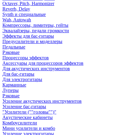
Octaver, Pitch, Harmonizer
Reverb, Delay
Synth и специальные
Wah, Autowah
Компрессоры, лимитеры, гейты
Эквалайзеры, педали громкости
Эффекты для бас-гитары
Предусилители и моделлеры
Педальные
Рэковые
Процессоры эффектов
Аксессуары для процессоров эффектов
Для акустических инструментов
Для бас-гитары
Для электрогитары
Карманные
Луперы
Рэковые
Усиление акустических инструментов
Усиление бас-гитары
"Усилители (""головы"")"
Акустические кабинеты
Комбоусилители
Мини усилители и комбо
Усиление электрогитары