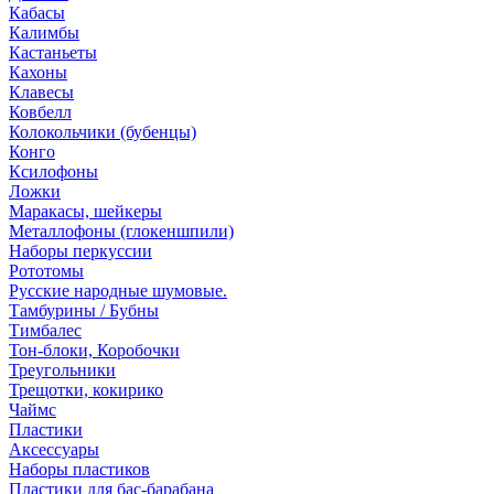
Кабасы
Калимбы
Кастаньеты
Кахоны
Клавесы
Ковбелл
Колокольчики (бубенцы)
Конго
Ксилофоны
Ложки
Маракасы, шейкеры
Металлофоны (глокеншпили)
Наборы перкуссии
Рототомы
Русские народные шумовые.
Тамбурины / Бубны
Тимбалес
Тон-блоки, Коробочки
Треугольники
Трещотки, кокирико
Чаймс
Пластики
Аксессуары
Наборы пластиков
Пластики для бас-барабана