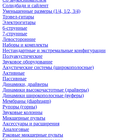
Солидбади и сайлент
Уменьшенные размеры (1/4, 1/2, 3/4)
Трэвел-гитары
Электрогитары
6-струнные
7-струнные
Левосторонние
Наборы и комплекты
Нестандартные и экстремальные конфигурации
Полуакустические
Звуковое оборудование
Акустические системы (широкополосные)
Активные
Пассивные
Динамики, драйверы
Динамики высокочастотные (драйверы)
Динамики широкополосные (вуферы)
Мембраны (diaphragm)
Рупоры (горны)
Звуковые колонны
Микшерные пульты
Аксессуары и расширения
Аналоговые
Рэковые микшерные пульты