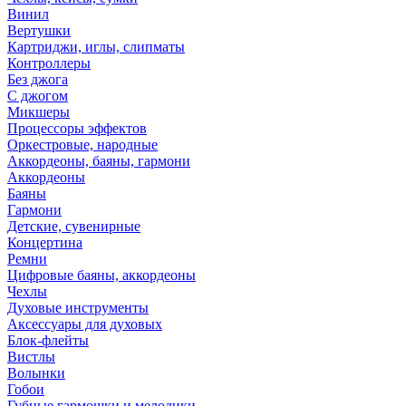
Винил
Вертушки
Картриджи, иглы, слипматы
Контроллеры
Без джога
С джогом
Микшеры
Процессоры эффектов
Оркестровые, народные
Аккордеоны, баяны, гармони
Аккордеоны
Баяны
Гармони
Детские, сувенирные
Концертина
Ремни
Цифровые баяны, аккордеоны
Чехлы
Духовые инструменты
Аксессуары для духовых
Блок-флейты
Вистлы
Волынки
Гобои
Губные гармошки и мелодики