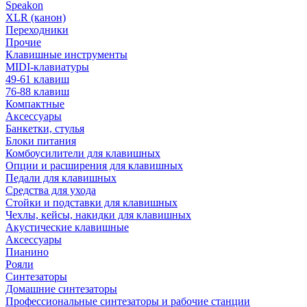
Speakon
XLR (канон)
Переходники
Прочие
Клавишные инструменты
MIDI-клавиатуры
49-61 клавиш
76-88 клавиш
Компактные
Аксессуары
Банкетки, стулья
Блоки питания
Комбоусилители для клавишных
Опции и расширения для клавишных
Педали для клавишных
Средства для ухода
Стойки и подставки для клавишных
Чехлы, кейсы, накидки для клавишных
Акустические клавишные
Аксессуары
Пианино
Рояли
Синтезаторы
Домашние синтезаторы
Профессиональные синтезаторы и рабочие станции