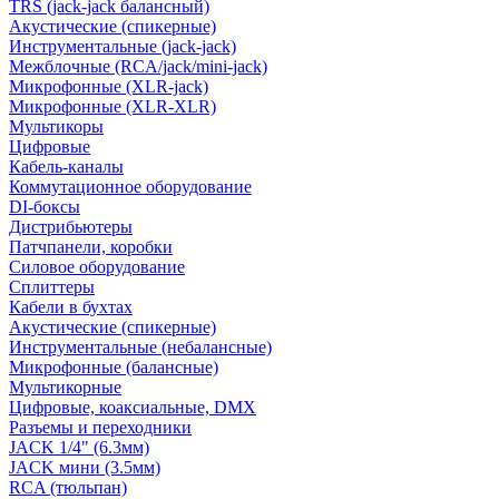
TRS (jack-jack балансный)
Акустические (спикерные)
Инструментальные (jack-jack)
Межблочные (RCA/jack/mini-jack)
Микрофонные (XLR-jack)
Микрофонные (XLR-XLR)
Мультикоры
Цифровые
Кабель-каналы
Коммутационное оборудование
DI-боксы
Дистрибьютеры
Патчпанели, коробки
Силовое оборудование
Сплиттеры
Кабели в бухтах
Акустические (спикерные)
Инструментальные (небалансные)
Микрофонные (балансные)
Мультикорные
Цифровые, коаксиальные, DMX
Разъемы и переходники
JACK 1/4" (6.3мм)
JACK мини (3.5мм)
RCA (тюльпан)