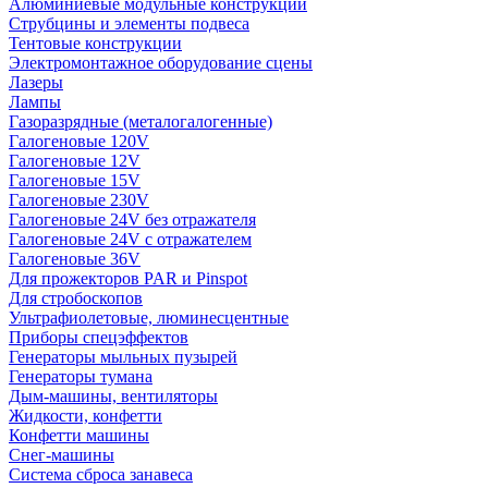
Алюминиевые модульные конструкции
Струбцины и элементы подвеса
Тентовые конструкции
Электромонтажное оборудование сцены
Лазеры
Лампы
Газоразрядные (металогалогенные)
Галогеновые 120V
Галогеновые 12V
Галогеновые 15V
Галогеновые 230V
Галогеновые 24V без отражателя
Галогеновые 24V с отражателем
Галогеновые 36V
Для прожекторов PAR и Pinspot
Для стробоскопов
Ультрафиолетовые, люминесцентные
Приборы спецэффектов
Генераторы мыльных пузырей
Генераторы тумана
Дым-машины, вентиляторы
Жидкости, конфетти
Конфетти машины
Снег-машины
Система сброса занавеса