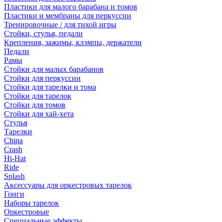
Пластики для малого барабана и томов
Пластики и мембраны для перкуссии
Тренировочные / для тихой игры
Стойки, стулья, педали
Крепления, зажимы, клэмпы, держатели
Педали
Рамы
Стойки для малых барабанов
Стойки для перкуссии
Стойки для тарелки и тома
Стойки для тарелок
Стойки для томов
Стойки для хай-хета
Стулья
Тарелки
China
Crash
Hi-Hat
Ride
Splash
Аксессуары для оркестровых тарелок
Гонги
Наборы тарелок
Оркестровые
Специальные эффекты