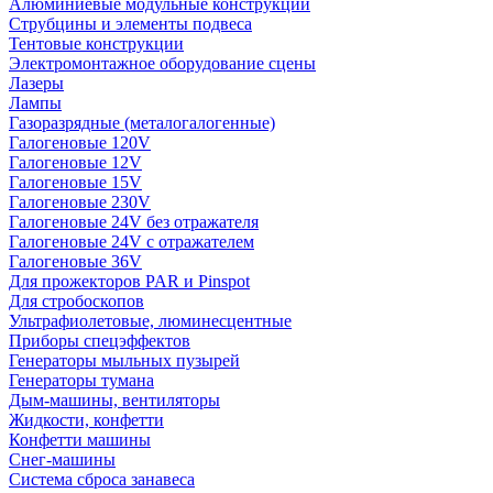
Алюминиевые модульные конструкции
Струбцины и элементы подвеса
Тентовые конструкции
Электромонтажное оборудование сцены
Лазеры
Лампы
Газоразрядные (металогалогенные)
Галогеновые 120V
Галогеновые 12V
Галогеновые 15V
Галогеновые 230V
Галогеновые 24V без отражателя
Галогеновые 24V с отражателем
Галогеновые 36V
Для прожекторов PAR и Pinspot
Для стробоскопов
Ультрафиолетовые, люминесцентные
Приборы спецэффектов
Генераторы мыльных пузырей
Генераторы тумана
Дым-машины, вентиляторы
Жидкости, конфетти
Конфетти машины
Снег-машины
Система сброса занавеса