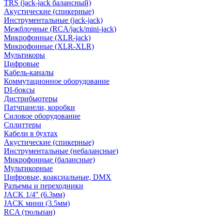
TRS (jack-jack балансный)
Акустические (спикерные)
Инструментальные (jack-jack)
Межблочные (RCA/jack/mini-jack)
Микрофонные (XLR-jack)
Микрофонные (XLR-XLR)
Мультикоры
Цифровые
Кабель-каналы
Коммутационное оборудование
DI-боксы
Дистрибьютеры
Патчпанели, коробки
Силовое оборудование
Сплиттеры
Кабели в бухтах
Акустические (спикерные)
Инструментальные (небалансные)
Микрофонные (балансные)
Мультикорные
Цифровые, коаксиальные, DMX
Разъемы и переходники
JACK 1/4" (6.3мм)
JACK мини (3.5мм)
RCA (тюльпан)