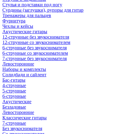
Стулья и подставки под ногу
Сурдины (заглушки), рупоры для гитар
Тренажеры для пальцев
Фурнитура
Чехлы и кейсы
Акустические гитары
12-струнные без звукоснимателя
12-струнные со звукоснимателем
6-струнные без звукоснимателя
6-струнные со звукоснимателем
7-струнные без звукоснимателя
Левосторонние
Наборы и комплекты
Солидбади и сайлент
Бас-гитары
4-струнные
5-струнные
6-струнные
Акустические
Безладовые
Левосторонние
Классические гитары
7-струнные
Без звукоснимателя
Со звукоснимателем