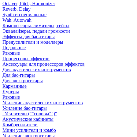
Octaver, Pitch, Harmonizer
Reverb, Delay
Synth и специальные
Wah, Autowah
Компрессоры, лимитеры, гейты
Эквалайзеры, педали громкости
Эффекты для бас-гитары
Предусилители и моделлеры
Педальные
Рэковые
Процессоры эффектов
Аксессуары для процессоров эффектов
Для акустических инструментов
Для бас-гитары
Для электрогитары
Карманные
Луперы
Рэковые
Усиление акустических инструментов
Усиление бас-гитары
"Усилители (""головы"")"
Акустические кабинеты
Комбоусилители
Мини усилители и комбо
Усиление электрогитары