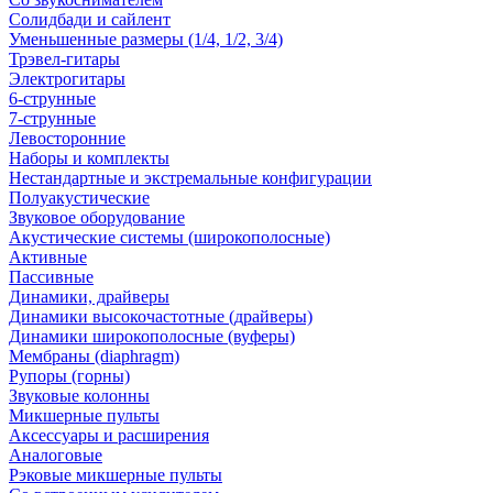
Солидбади и сайлент
Уменьшенные размеры (1/4, 1/2, 3/4)
Трэвел-гитары
Электрогитары
6-струнные
7-струнные
Левосторонние
Наборы и комплекты
Нестандартные и экстремальные конфигурации
Полуакустические
Звуковое оборудование
Акустические системы (широкополосные)
Активные
Пассивные
Динамики, драйверы
Динамики высокочастотные (драйверы)
Динамики широкополосные (вуферы)
Мембраны (diaphragm)
Рупоры (горны)
Звуковые колонны
Микшерные пульты
Аксессуары и расширения
Аналоговые
Рэковые микшерные пульты