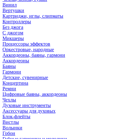
Винил
Вертушки
Картриджи, иглы, слипматы
Контроллеры
Без джога
С джогом
Микшеры
Процессоры эффектов
Оркестровые, народные
Аккордеоны, баяны, гармони
Аккордеоны
Баяны
Гармони
Детские, сувенирные
Концертина
Ремни
Цифровые баяны, аккордеоны
Чехлы
Духовые инструменты
Аксессуары для духовых
Блок-флейты
Вистлы
Волынки
Гобои
Губные гармошки и мелодики