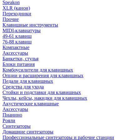
Speakon
XLR (канон)
Переходники
Прочие
Клавишные инструменты
MIDI-клавиатуры
49-61 клавиш
76-88 клавиш
Компактные
Аксессуары
Банкетки, стулья
Блоки питания
Комбоусилители для клавишных
Опции и расширения для клавишных
Педали для клавишных
Средства для ухода
Стойки и подставки для клавишных
Чехлы, кейсы, накидки для клавишных
Акустические клавишные
Аксессуары
Пианино
Рояли
Синтезаторы
Домашние синтезаторы
Профессиональные синтезаторы и рабочие станции