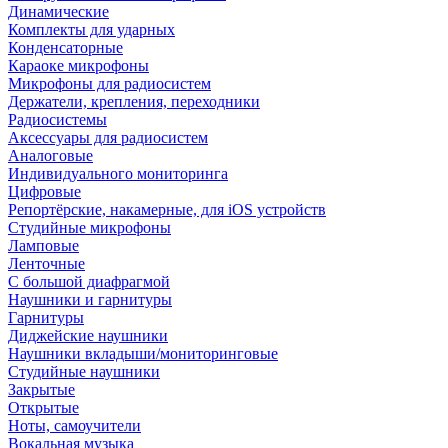
Динамические
Комплекты для ударных
Конденсаторные
Караоке микрофоны
Микрофоны для радиосистем
Держатели, крепления, переходники
Радиосистемы
Аксессуары для радиосистем
Аналоговые
Индивидуального мониторинга
Цифровые
Репортёрские, накамерные, для iOS устройств
Студийные микрофоны
Ламповые
Ленточные
С большой диафрагмой
Наушники и гарнитуры
Гарнитуры
Диджейские наушники
Наушники вкладыши/мониторинговые
Студийные наушники
Закрытые
Открытые
Ноты, самоучители
Вокальная музыка