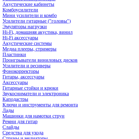
Акустические кабинеты
Комбоусилители
Мини усилители и комбо
Усилители гитарные ("головы")
Эмуляторы нагрузки
Hi-Fi, домашняя акустика, винил
Hi-Fi аксессуары
Акустические системы
Медиа плееры, стримеры
Пластинки
Проигрыватели виниловых дисков
Усилители и ресиверы
Фонокорректоры
Гитары, аксессуары
Аксессуары
Гитарные стойки и крюки
Звукосниматели и электроника
Каподастры
Ключи и инструменты для ремонта
Лады
Машинки для намотки струн
Ремни для гитар
Слайды
Средства для ухода
Струны и медиаторы