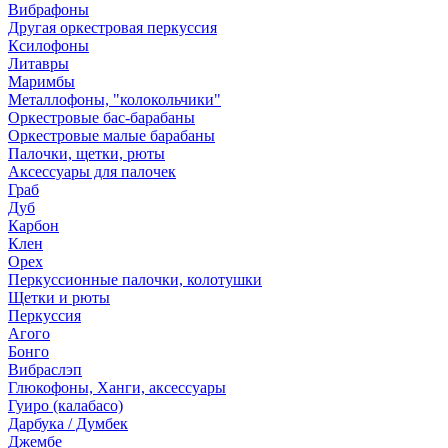
Вибрафоны
Другая оркестровая перкуссия
Ксилофоны
Литавры
Маримбы
Металлофоны, "колокольчики"
Оркестровые бас-барабаны
Оркестровые малые барабаны
Палочки, щетки, рюты
Аксессуары для палочек
Граб
Дуб
Карбон
Клен
Орех
Перкуссионные палочки, колотушки
Щетки и рюты
Перкуссия
Агого
Бонго
Вибраслэп
Глюкофоны, Ханги, аксессуары
Гуиро (калабасо)
Дарбука / Думбек
Джембе