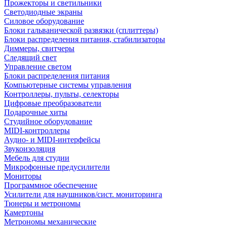
Прожекторы и светильники
Светодиодные экраны
Силовое оборудование
Блоки гальванической развязки (сплиттеры)
Блоки распределения питания, стабилизаторы
Диммеры, свитчеры
Следящий свет
Управление светом
Блоки распределения питания
Компьютерные системы управления
Контроллеры, пульты, селекторы
Цифровые преобразователи
Подарочные хиты
Студийное оборудование
MIDI-контроллеры
Аудио- и MIDI-интерфейсы
Звукоизоляция
Мебель для студии
Микрофонные предусилители
Мониторы
Программное обеспечение
Усилители для наушников/сист. мониторинга
Тюнеры и метрономы
Камертоны
Метрономы механические