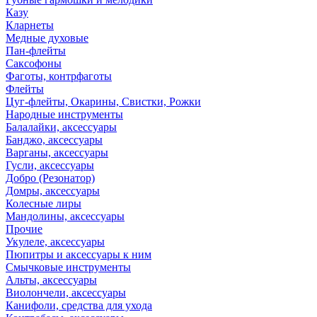
Казу
Кларнеты
Медные духовые
Пан-флейты
Саксофоны
Фаготы, контрфаготы
Флейты
Цуг-флейты, Окарины, Свистки, Рожки
Народные инструменты
Балалайки, аксессуары
Банджо, аксессуары
Варганы, аксессуары
Гусли, аксессуары
Добро (Резонатор)
Домры, аксессуары
Колесные лиры
Мандолины, аксессуары
Прочие
Укулеле, аксессуары
Пюпитры и аксессуары к ним
Смычковые инструменты
Альты, аксессуары
Виолончели, аксессуары
Канифоли, средства для ухода