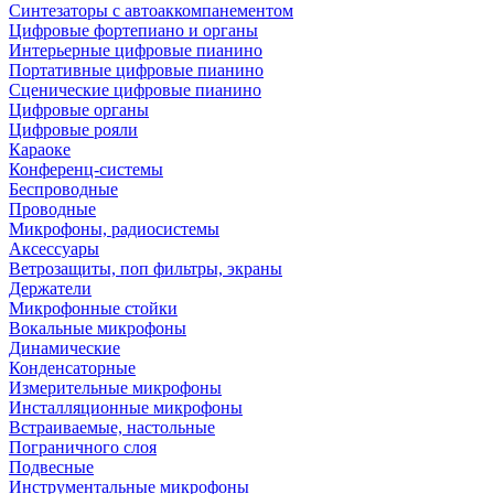
Синтезаторы с автоаккомпанементом
Цифровые фортепиано и органы
Интерьерные цифровые пианино
Портативные цифровые пианино
Сценические цифровые пианино
Цифровые органы
Цифровые рояли
Караоке
Конференц-системы
Беспроводные
Проводные
Микрофоны, радиосистемы
Аксессуары
Ветрозащиты, поп фильтры, экраны
Держатели
Микрофонные стойки
Вокальные микрофоны
Динамические
Конденсаторные
Измерительные микрофоны
Инсталляционные микрофоны
Встраиваемые, настольные
Пограничного слоя
Подвесные
Инструментальные микрофоны