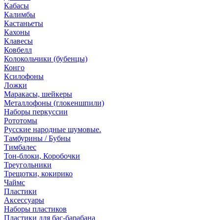
Кабасы
Калимбы
Кастаньеты
Кахоны
Клавесы
Ковбелл
Колокольчики (бубенцы)
Конго
Ксилофоны
Ложки
Маракасы, шейкеры
Металлофоны (глокеншпили)
Наборы перкуссии
Рототомы
Русские народные шумовые.
Тамбурины / Бубны
Тимбалес
Тон-блоки, Коробочки
Треугольники
Трещотки, кокирико
Чаймс
Пластики
Аксессуары
Наборы пластиков
Пластики для бас-барабана