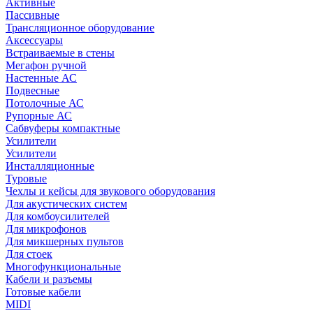
Активные
Пассивные
Трансляционное оборудование
Аксессуары
Встраиваемые в стены
Мегафон ручной
Настенные АС
Подвесные
Потолочные АС
Рупорные АС
Сабвуферы компактные
Усилители
Усилители
Инсталляционные
Туровые
Чехлы и кейсы для звукового оборудования
Для акустических систем
Для комбоусилителей
Для микрофонов
Для микшерных пультов
Для стоек
Многофункциональные
Кабели и разъемы
Готовые кабели
MIDI