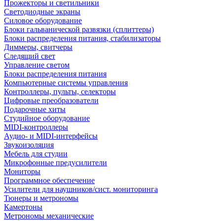
Прожекторы и светильники
Светодиодные экраны
Силовое оборудование
Блоки гальванической развязки (сплиттеры)
Блоки распределения питания, стабилизаторы
Диммеры, свитчеры
Следящий свет
Управление светом
Блоки распределения питания
Компьютерные системы управления
Контроллеры, пульты, селекторы
Цифровые преобразователи
Подарочные хиты
Студийное оборудование
MIDI-контроллеры
Аудио- и MIDI-интерфейсы
Звукоизоляция
Мебель для студии
Микрофонные предусилители
Мониторы
Программное обеспечение
Усилители для наушников/сист. мониторинга
Тюнеры и метрономы
Камертоны
Метрономы механические