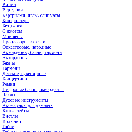
Винил
Вертушки
Картриджи, иглы, слипматы
Контроллеры
Без джога
С джогом
Микшеры
Процессоры эффектов
Оркестровые, народные
Аккордеоны, баяны, гармони
Аккордеоны
Баяны
Гармони
Детские, сувенирные
Концертина
Ремни
Цифровые баяны, аккордеоны
Чехлы
Духовые инструменты
Аксессуары для духовых
Блок-флейты
Вистлы
Волынки
Гобои
Губные гармошки и мелодики