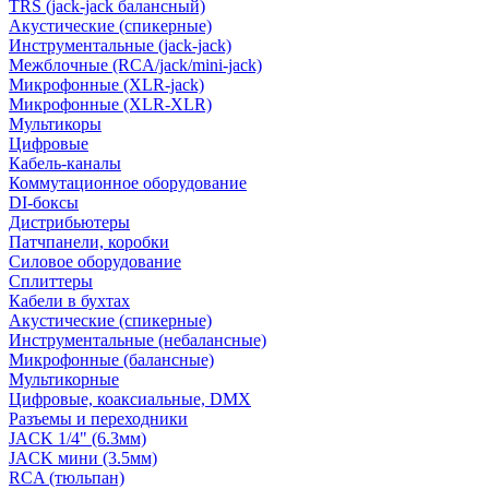
TRS (jack-jack балансный)
Акустические (спикерные)
Инструментальные (jack-jack)
Межблочные (RCA/jack/mini-jack)
Микрофонные (XLR-jack)
Микрофонные (XLR-XLR)
Мультикоры
Цифровые
Кабель-каналы
Коммутационное оборудование
DI-боксы
Дистрибьютеры
Патчпанели, коробки
Силовое оборудование
Сплиттеры
Кабели в бухтах
Акустические (спикерные)
Инструментальные (небалансные)
Микрофонные (балансные)
Мультикорные
Цифровые, коаксиальные, DMX
Разъемы и переходники
JACK 1/4" (6.3мм)
JACK мини (3.5мм)
RCA (тюльпан)