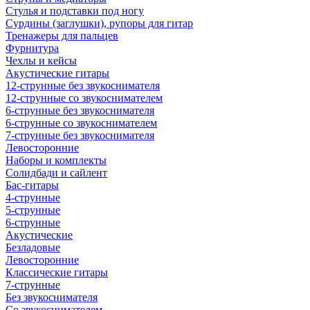
Стулья и подставки под ногу
Сурдины (заглушки), рупоры для гитар
Тренажеры для пальцев
Фурнитура
Чехлы и кейсы
Акустические гитары
12-струнные без звукоснимателя
12-струнные со звукоснимателем
6-струнные без звукоснимателя
6-струнные со звукоснимателем
7-струнные без звукоснимателя
Левосторонние
Наборы и комплекты
Солидбади и сайлент
Бас-гитары
4-струнные
5-струнные
6-струнные
Акустические
Безладовые
Левосторонние
Классические гитары
7-струнные
Без звукоснимателя
Со звукоснимателем