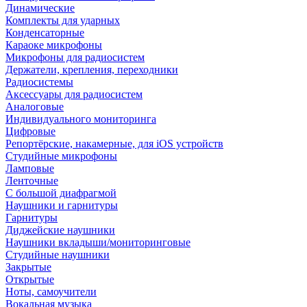
Динамические
Комплекты для ударных
Конденсаторные
Караоке микрофоны
Микрофоны для радиосистем
Держатели, крепления, переходники
Радиосистемы
Аксессуары для радиосистем
Аналоговые
Индивидуального мониторинга
Цифровые
Репортёрские, накамерные, для iOS устройств
Студийные микрофоны
Ламповые
Ленточные
С большой диафрагмой
Наушники и гарнитуры
Гарнитуры
Диджейские наушники
Наушники вкладыши/мониторинговые
Студийные наушники
Закрытые
Открытые
Ноты, самоучители
Вокальная музыка