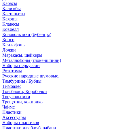
Кабасы
Калимбы
Кастаньеты
Кахоны
Клавесы
Ковбелл
Колокольчики (бубенцы)
Конго
Ксилофоны
Ложки
Маракасы, шейкеры
Металлофоны (глокеншпили)
Наборы перкуссии
Рототомы
Русские народные шумовые.
Тамбурины / Бубны
Тимбалес
Тон-блоки, Коробочки
Треугольники
Трещотки, кокирико
Чаймс
Пластики
Аксессуары
Наборы пластиков
Пластики для бас-барабана