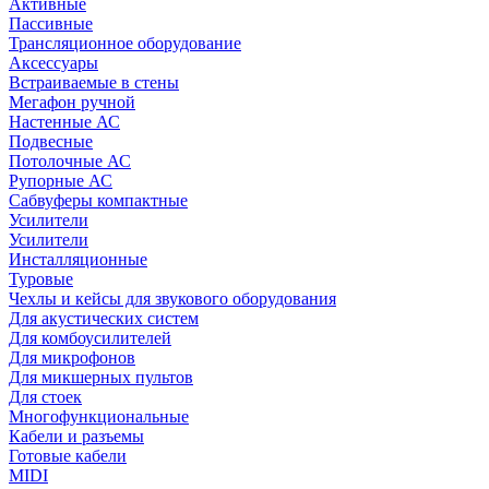
Активные
Пассивные
Трансляционное оборудование
Аксессуары
Встраиваемые в стены
Мегафон ручной
Настенные АС
Подвесные
Потолочные АС
Рупорные АС
Сабвуферы компактные
Усилители
Усилители
Инсталляционные
Туровые
Чехлы и кейсы для звукового оборудования
Для акустических систем
Для комбоусилителей
Для микрофонов
Для микшерных пультов
Для стоек
Многофункциональные
Кабели и разъемы
Готовые кабели
MIDI