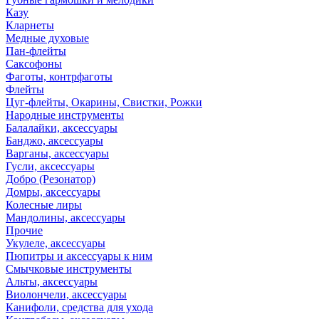
Казу
Кларнеты
Медные духовые
Пан-флейты
Саксофоны
Фаготы, контрфаготы
Флейты
Цуг-флейты, Окарины, Свистки, Рожки
Народные инструменты
Балалайки, аксессуары
Банджо, аксессуары
Варганы, аксессуары
Гусли, аксессуары
Добро (Резонатор)
Домры, аксессуары
Колесные лиры
Мандолины, аксессуары
Прочие
Укулеле, аксессуары
Пюпитры и аксессуары к ним
Смычковые инструменты
Альты, аксессуары
Виолончели, аксессуары
Канифоли, средства для ухода