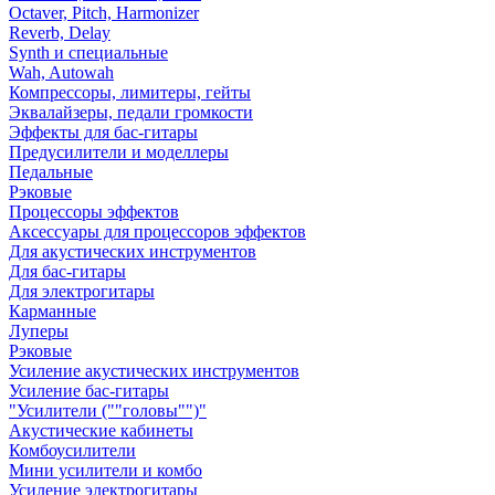
Octaver, Pitch, Harmonizer
Reverb, Delay
Synth и специальные
Wah, Autowah
Компрессоры, лимитеры, гейты
Эквалайзеры, педали громкости
Эффекты для бас-гитары
Предусилители и моделлеры
Педальные
Рэковые
Процессоры эффектов
Аксессуары для процессоров эффектов
Для акустических инструментов
Для бас-гитары
Для электрогитары
Карманные
Луперы
Рэковые
Усиление акустических инструментов
Усиление бас-гитары
"Усилители (""головы"")"
Акустические кабинеты
Комбоусилители
Мини усилители и комбо
Усиление электрогитары