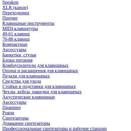
Speakon
XLR (канон)
Переходники
Прочие
Клавишные инструменты
MIDI-клавиатуры
49-61 клавиш
76-88 клавиш
Компактные
Аксессуары
Банкетки, стулья
Блоки питания
Комбоусилители для клавишных
Опции и расширения для клавишных
Педали для клавишных
Средства для ухода
Стойки и подставки для клавишных
Чехлы, кейсы, накидки для клавишных
Акустические клавишные
Аксессуары
Пианино
Рояли
Синтезаторы
Домашние синтезаторы
Профессиональные синтезаторы и рабочие станции