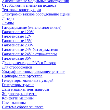
Алюминиевые модульные конструкции
Струбцины и элементы подвеса
Тентовые конструкции
Электромонтажное оборудование сцены
Лазеры
Лампы
Газоразрядные (металогалогенные)
Галогеновые 120V
Галогеновые 12V
Галогеновые 15V
Галогеновые 230V
Галогеновые 24V без отражателя
Галогеновые 24V с отражателем
Галогеновые 36V
Для прожекторов PAR и Pinspot
Для стробоскопов
Ультрафиолетовые, люминесцентные
Приборы спецэффектов
Генераторы мыльных пузырей
Генераторы тумана
Дым-машины, вентиляторы
Жидкости, конфетти
Конфетти машины
Снег-машины
Система сброса занавеса