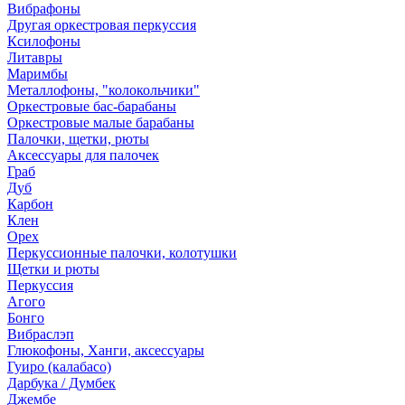
Вибрафоны
Другая оркестровая перкуссия
Ксилофоны
Литавры
Маримбы
Металлофоны, "колокольчики"
Оркестровые бас-барабаны
Оркестровые малые барабаны
Палочки, щетки, рюты
Аксессуары для палочек
Граб
Дуб
Карбон
Клен
Орех
Перкуссионные палочки, колотушки
Щетки и рюты
Перкуссия
Агого
Бонго
Вибраслэп
Глюкофоны, Ханги, аксессуары
Гуиро (калабасо)
Дарбука / Думбек
Джембе