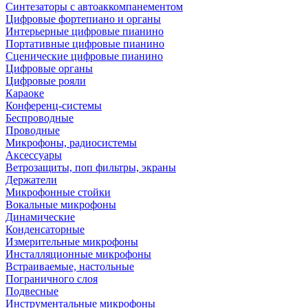
Синтезаторы с автоаккомпанементом
Цифровые фортепиано и органы
Интерьерные цифровые пианино
Портативные цифровые пианино
Сценические цифровые пианино
Цифровые органы
Цифровые рояли
Караоке
Конференц-системы
Беспроводные
Проводные
Микрофоны, радиосистемы
Аксессуары
Ветрозащиты, поп фильтры, экраны
Держатели
Микрофонные стойки
Вокальные микрофоны
Динамические
Конденсаторные
Измерительные микрофоны
Инсталляционные микрофоны
Встраиваемые, настольные
Пограничного слоя
Подвесные
Инструментальные микрофоны