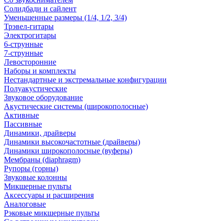
Солидбади и сайлент
Уменьшенные размеры (1/4, 1/2, 3/4)
Трэвел-гитары
Электрогитары
6-струнные
7-струнные
Левосторонние
Наборы и комплекты
Нестандартные и экстремальные конфигурации
Полуакустические
Звуковое оборудование
Акустические системы (широкополосные)
Активные
Пассивные
Динамики, драйверы
Динамики высокочастотные (драйверы)
Динамики широкополосные (вуферы)
Мембраны (diaphragm)
Рупоры (горны)
Звуковые колонны
Микшерные пульты
Аксессуары и расширения
Аналоговые
Рэковые микшерные пульты