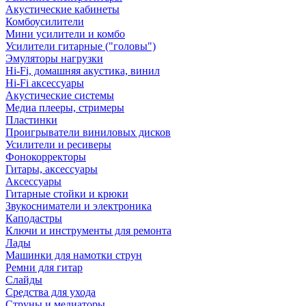
Акустические кабинеты
Комбоусилители
Мини усилители и комбо
Усилители гитарные ("головы")
Эмуляторы нагрузки
Hi-Fi, домашняя акустика, винил
Hi-Fi аксессуары
Акустические системы
Медиа плееры, стримеры
Пластинки
Проигрыватели виниловых дисков
Усилители и ресиверы
Фонокорректоры
Гитары, аксессуары
Аксессуары
Гитарные стойки и крюки
Звукосниматели и электроника
Каподастры
Ключи и инструменты для ремонта
Лады
Машинки для намотки струн
Ремни для гитар
Слайды
Средства для ухода
Струны и медиаторы