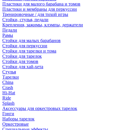
Пластики для малого барабана и томов
Пластики и мембраны для перкуссии
Тренировочные / для тихой игры
Стойки, стулья, педали
Крепления, зажимы, клэмпы, держатели
Педали
Рамы
Стойки для малых барабанов
Стойки для перкуссии
Стойки для тарелки и тома
Стойки для тарелок
Стойки для томов
Стойки для хай-хета
Стулья
Тарелки
China
Crash
Hi-Hat
Ride
Splash
Аксессуары для оркестровых тарелок
Гонги
Наборы тарелок
Оркестровые
Специальные эффекты