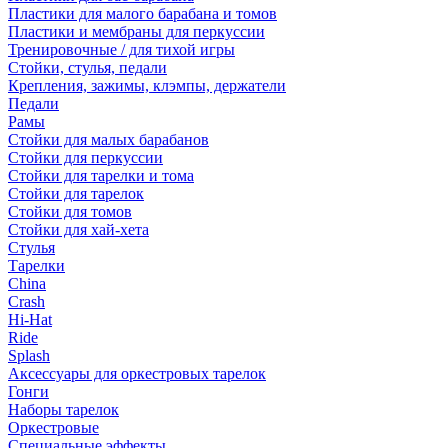
Пластики для малого барабана и томов
Пластики и мембраны для перкуссии
Тренировочные / для тихой игры
Стойки, стулья, педали
Крепления, зажимы, клэмпы, держатели
Педали
Рамы
Стойки для малых барабанов
Стойки для перкуссии
Стойки для тарелки и тома
Стойки для тарелок
Стойки для томов
Стойки для хай-хета
Стулья
Тарелки
China
Crash
Hi-Hat
Ride
Splash
Аксессуары для оркестровых тарелок
Гонги
Наборы тарелок
Оркестровые
Специальные эффекты