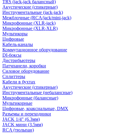
TRS (jack-jack балансный)
Акустические (спикерные)
Инструментальные (jack-jack)
Межблочные (RCA/jack/mini-jack)
Микрофонные (XLR-jack)
Микрофонные (XLR-XLR)
Мультикоры
Цифровые
Кабель-каналы
Коммутационное оборудование
DI-боксы
Дистрибьютеры
Патчпанели, коробки
Силовое оборудование
Сплиттеры
Кабели в бухтах
Акустические (спикерные)
Инструментальные (небалансные)
Микрофонные (балансные)
Мультикорные
Цифровые, коаксиальные, DMX
Разъемы и переходники
JACK 1/4" (6.3мм)
JACK мини (3.5мм)
RCA (тюльпан)