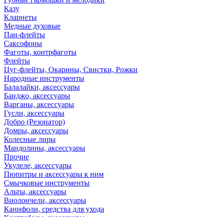
Казу
Кларнеты
Медные духовые
Пан-флейты
Саксофоны
Фаготы, контрфаготы
Флейты
Цуг-флейты, Окарины, Свистки, Рожки
Народные инструменты
Балалайки, аксессуары
Банджо, аксессуары
Варганы, аксессуары
Гусли, аксессуары
Добро (Резонатор)
Домры, аксессуары
Колесные лиры
Мандолины, аксессуары
Прочие
Укулеле, аксессуары
Пюпитры и аксессуары к ним
Смычковые инструменты
Альты, аксессуары
Виолончели, аксессуары
Канифоли, средства для ухода