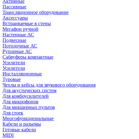
Активные
Пассивные
Трансляционное оборудование
Аксессуары
Встраиваемые в стены
Мегафон ручной
Настенные АС
Подвесные
Потолочные АС
Рупорные АС
Сабвуферы компактные
Усилители
Усилители
Инсталляционные
Туровые
Чехлы и кейсы для звукового оборудования
Для акустических систем
Для комбоусилителей
Для микрофонов
Для микшерных пультов
Для стоек
Многофункциональные
Кабели и разъемы
Готовые кабели
MIDI