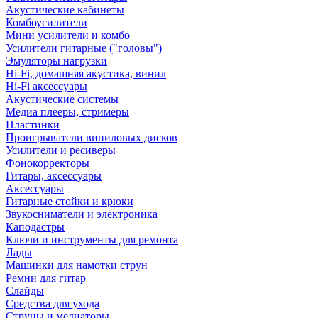
Акустические кабинеты
Комбоусилители
Мини усилители и комбо
Усилители гитарные ("головы")
Эмуляторы нагрузки
Hi-Fi, домашняя акустика, винил
Hi-Fi аксессуары
Акустические системы
Медиа плееры, стримеры
Пластинки
Проигрыватели виниловых дисков
Усилители и ресиверы
Фонокорректоры
Гитары, аксессуары
Аксессуары
Гитарные стойки и крюки
Звукосниматели и электроника
Каподастры
Ключи и инструменты для ремонта
Лады
Машинки для намотки струн
Ремни для гитар
Слайды
Средства для ухода
Струны и медиаторы