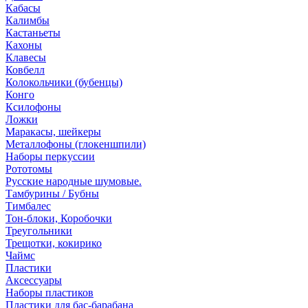
Кабасы
Калимбы
Кастаньеты
Кахоны
Клавесы
Ковбелл
Колокольчики (бубенцы)
Конго
Ксилофоны
Ложки
Маракасы, шейкеры
Металлофоны (глокеншпили)
Наборы перкуссии
Рототомы
Русские народные шумовые.
Тамбурины / Бубны
Тимбалес
Тон-блоки, Коробочки
Треугольники
Трещотки, кокирико
Чаймс
Пластики
Аксессуары
Наборы пластиков
Пластики для бас-барабана