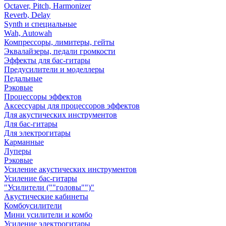
Octaver, Pitch, Harmonizer
Reverb, Delay
Synth и специальные
Wah, Autowah
Компрессоры, лимитеры, гейты
Эквалайзеры, педали громкости
Эффекты для бас-гитары
Предусилители и моделлеры
Педальные
Рэковые
Процессоры эффектов
Аксессуары для процессоров эффектов
Для акустических инструментов
Для бас-гитары
Для электрогитары
Карманные
Луперы
Рэковые
Усиление акустических инструментов
Усиление бас-гитары
"Усилители (""головы"")"
Акустические кабинеты
Комбоусилители
Мини усилители и комбо
Усиление электрогитары