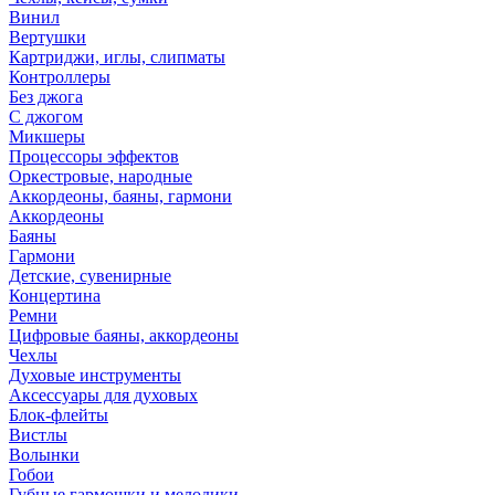
Винил
Вертушки
Картриджи, иглы, слипматы
Контроллеры
Без джога
С джогом
Микшеры
Процессоры эффектов
Оркестровые, народные
Аккордеоны, баяны, гармони
Аккордеоны
Баяны
Гармони
Детские, сувенирные
Концертина
Ремни
Цифровые баяны, аккордеоны
Чехлы
Духовые инструменты
Аксессуары для духовых
Блок-флейты
Вистлы
Волынки
Гобои
Губные гармошки и мелодики