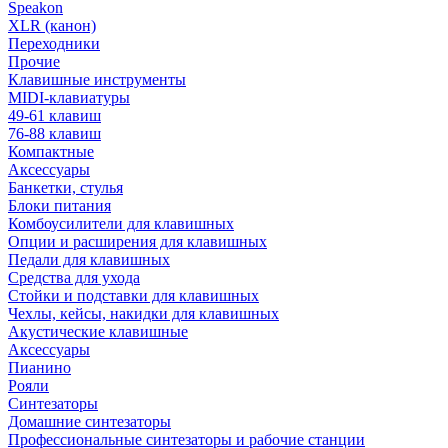
Speakon
XLR (канон)
Переходники
Прочие
Клавишные инструменты
MIDI-клавиатуры
49-61 клавиш
76-88 клавиш
Компактные
Аксессуары
Банкетки, стулья
Блоки питания
Комбоусилители для клавишных
Опции и расширения для клавишных
Педали для клавишных
Средства для ухода
Стойки и подставки для клавишных
Чехлы, кейсы, накидки для клавишных
Акустические клавишные
Аксессуары
Пианино
Рояли
Синтезаторы
Домашние синтезаторы
Профессиональные синтезаторы и рабочие станции