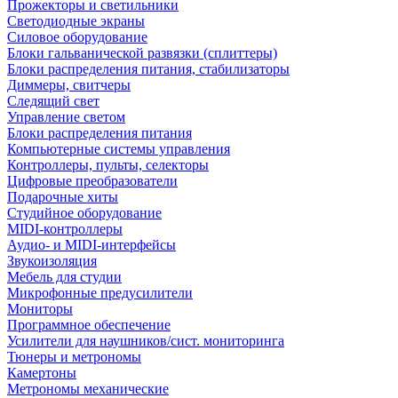
Прожекторы и светильники
Светодиодные экраны
Силовое оборудование
Блоки гальванической развязки (сплиттеры)
Блоки распределения питания, стабилизаторы
Диммеры, свитчеры
Следящий свет
Управление светом
Блоки распределения питания
Компьютерные системы управления
Контроллеры, пульты, селекторы
Цифровые преобразователи
Подарочные хиты
Студийное оборудование
MIDI-контроллеры
Аудио- и MIDI-интерфейсы
Звукоизоляция
Мебель для студии
Микрофонные предусилители
Мониторы
Программное обеспечение
Усилители для наушников/сист. мониторинга
Тюнеры и метрономы
Камертоны
Метрономы механические