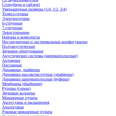
Солидбади и сайлент
Уменьшенные размеры (1/4, 1/2, 3/4)
Трэвел-гитары
Электрогитары
6-струнные
7-струнные
Левосторонние
Наборы и комплекты
Нестандартные и экстремальные конфигурации
Полуакустические
Звуковое оборудование
Акустические системы (широкополосные)
Активные
Пассивные
Динамики, драйверы
Динамики высокочастотные (драйверы)
Динамики широкополосные (вуферы)
Мембраны (diaphragm)
Рупоры (горны)
Звуковые колонны
Микшерные пульты
Аксессуары и расширения
Аналоговые
Рэковые микшерные пульты