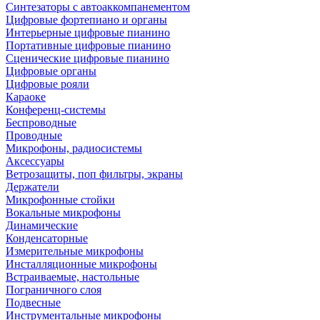
Синтезаторы с автоаккомпанементом
Цифровые фортепиано и органы
Интерьерные цифровые пианино
Портативные цифровые пианино
Сценические цифровые пианино
Цифровые органы
Цифровые рояли
Караоке
Конференц-системы
Беспроводные
Проводные
Микрофоны, радиосистемы
Аксессуары
Ветрозащиты, поп фильтры, экраны
Держатели
Микрофонные стойки
Вокальные микрофоны
Динамические
Конденсаторные
Измерительные микрофоны
Инсталляционные микрофоны
Встраиваемые, настольные
Пограничного слоя
Подвесные
Инструментальные микрофоны