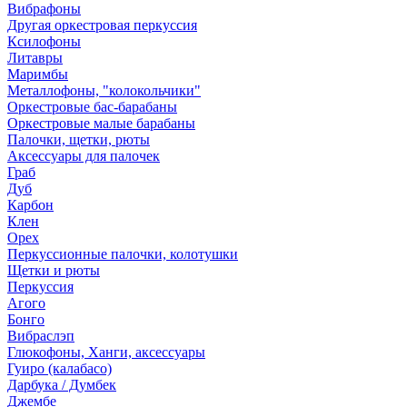
Вибрафоны
Другая оркестровая перкуссия
Ксилофоны
Литавры
Маримбы
Металлофоны, "колокольчики"
Оркестровые бас-барабаны
Оркестровые малые барабаны
Палочки, щетки, рюты
Аксессуары для палочек
Граб
Дуб
Карбон
Клен
Орех
Перкуссионные палочки, колотушки
Щетки и рюты
Перкуссия
Агого
Бонго
Вибраслэп
Глюкофоны, Ханги, аксессуары
Гуиро (калабасо)
Дарбука / Думбек
Джембе