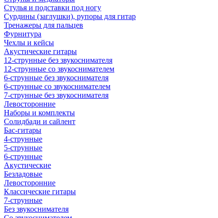
Стулья и подставки под ногу
Сурдины (заглушки), рупоры для гитар
Тренажеры для пальцев
Фурнитура
Чехлы и кейсы
Акустические гитары
12-струнные без звукоснимателя
12-струнные со звукоснимателем
6-струнные без звукоснимателя
6-струнные со звукоснимателем
7-струнные без звукоснимателя
Левосторонние
Наборы и комплекты
Солидбади и сайлент
Бас-гитары
4-струнные
5-струнные
6-струнные
Акустические
Безладовые
Левосторонние
Классические гитары
7-струнные
Без звукоснимателя
Со звукоснимателем