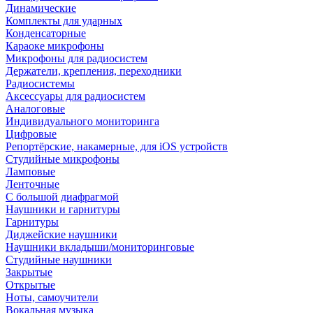
Динамические
Комплекты для ударных
Конденсаторные
Караоке микрофоны
Микрофоны для радиосистем
Держатели, крепления, переходники
Радиосистемы
Аксессуары для радиосистем
Аналоговые
Индивидуального мониторинга
Цифровые
Репортёрские, накамерные, для iOS устройств
Студийные микрофоны
Ламповые
Ленточные
С большой диафрагмой
Наушники и гарнитуры
Гарнитуры
Диджейские наушники
Наушники вкладыши/мониторинговые
Студийные наушники
Закрытые
Открытые
Ноты, самоучители
Вокальная музыка