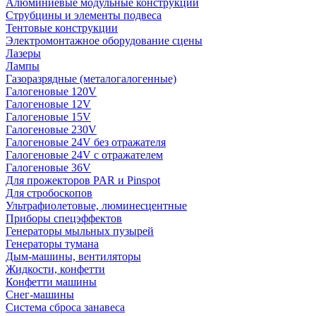
Алюминиевые модульные конструкции
Струбцины и элементы подвеса
Тентовые конструкции
Электромонтажное оборудование сцены
Лазеры
Лампы
Газоразрядные (металогалогенные)
Галогеновые 120V
Галогеновые 12V
Галогеновые 15V
Галогеновые 230V
Галогеновые 24V без отражателя
Галогеновые 24V с отражателем
Галогеновые 36V
Для прожекторов PAR и Pinspot
Для стробоскопов
Ультрафиолетовые, люминесцентные
Приборы спецэффектов
Генераторы мыльных пузырей
Генераторы тумана
Дым-машины, вентиляторы
Жидкости, конфетти
Конфетти машины
Снег-машины
Система сброса занавеса