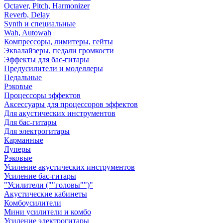
Octaver, Pitch, Harmonizer
Reverb, Delay
Synth и специальные
Wah, Autowah
Компрессоры, лимитеры, гейты
Эквалайзеры, педали громкости
Эффекты для бас-гитары
Предусилители и моделлеры
Педальные
Рэковые
Процессоры эффектов
Аксессуары для процессоров эффектов
Для акустических инструментов
Для бас-гитары
Для электрогитары
Карманные
Луперы
Рэковые
Усиление акустических инструментов
Усиление бас-гитары
"Усилители (""головы"")"
Акустические кабинеты
Комбоусилители
Мини усилители и комбо
Усиление электрогитары