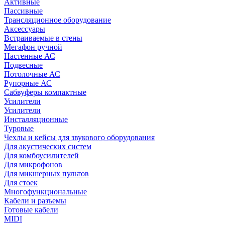
Активные
Пассивные
Трансляционное оборудование
Аксессуары
Встраиваемые в стены
Мегафон ручной
Настенные АС
Подвесные
Потолочные АС
Рупорные АС
Сабвуферы компактные
Усилители
Усилители
Инсталляционные
Туровые
Чехлы и кейсы для звукового оборудования
Для акустических систем
Для комбоусилителей
Для микрофонов
Для микшерных пультов
Для стоек
Многофункциональные
Кабели и разъемы
Готовые кабели
MIDI