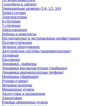
Солидбади и сайлент
Уменьшенные размеры (1/4, 1/2, 3/4)
Трэвел-гитары
Электрогитары
6-струнные
7-струнные
Левосторонние
Наборы и комплекты
Нестандартные и экстремальные конфигурации
Полуакустические
Звуковое оборудование
Акустические системы (широкополосные)
Активные
Пассивные
Динамики, драйверы
Динамики высокочастотные (драйверы)
Динамики широкополосные (вуферы)
Мембраны (diaphragm)
Рупоры (горны)
Звуковые колонны
Микшерные пульты
Аксессуары и расширения
Аналоговые
Рэковые микшерные пульты