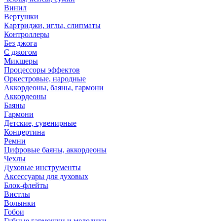
Винил
Вертушки
Картриджи, иглы, слипматы
Контроллеры
Без джога
С джогом
Микшеры
Процессоры эффектов
Оркестровые, народные
Аккордеоны, баяны, гармони
Аккордеоны
Баяны
Гармони
Детские, сувенирные
Концертина
Ремни
Цифровые баяны, аккордеоны
Чехлы
Духовые инструменты
Аксессуары для духовых
Блок-флейты
Вистлы
Волынки
Гобои
Губные гармошки и мелодики