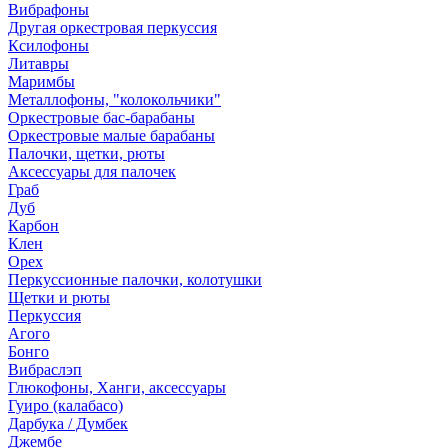
Вибрафоны
Другая оркестровая перкуссия
Ксилофоны
Литавры
Маримбы
Металлофоны, "колокольчики"
Оркестровые бас-барабаны
Оркестровые малые барабаны
Палочки, щетки, рюты
Аксессуары для палочек
Граб
Дуб
Карбон
Клен
Орех
Перкуссионные палочки, колотушки
Щетки и рюты
Перкуссия
Агого
Бонго
Вибраслэп
Глюкофоны, Ханги, аксессуары
Гуиро (калабасо)
Дарбука / Думбек
Джембе