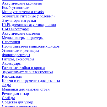
Акустические кабинеты
Комбоусилители
Мини усилители и комбо
Усилители гитарные ("головы")
Эмуляторы нагрузки
Hi-Fi, домашняя акустика, винил
Hi-Fi аксессуары
Акустические системы
Медиа плееры, стримеры
Пластинки
Проигрыватели виниловых дисков
Усилители и ресиверы
Фонокорректоры
Гитары, аксессуары
Аксессуары
Гитарные стойки и крюки
Звукосниматели и электроника
Каподастры
Ключи и инструменты для ремонта
Лады
Машинки для намотки струн
Ремни для гитар
Слайды
Средства для ухода
Струны и медиаторы