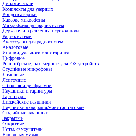
Динамические
Комплекты для ударных
Конденсаторные
Караоке микрофоны
Микрофоны для радиосистем
Держатели, крепления, переходники
Радиосистемы
Аксессуары для радиосистем
Аналоговые
Индивидуального мониторинга
Цифровые
Репортёрские, накамерные, для iOS устройств
Студийные микрофоны
Ламповые
Ленточные
С большой диафрагмой
Наушники и гарнитуры
Гарнитуры
Диджейские наушники
Наушники вкладыши/мониторинговые
Студийные наушники
Закрытые
Открытые
Ноты, самоучители
Вокальная музыка