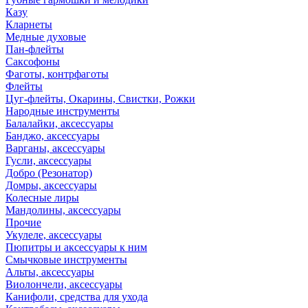
Казу
Кларнеты
Медные духовые
Пан-флейты
Саксофоны
Фаготы, контрфаготы
Флейты
Цуг-флейты, Окарины, Свистки, Рожки
Народные инструменты
Балалайки, аксессуары
Банджо, аксессуары
Варганы, аксессуары
Гусли, аксессуары
Добро (Резонатор)
Домры, аксессуары
Колесные лиры
Мандолины, аксессуары
Прочие
Укулеле, аксессуары
Пюпитры и аксессуары к ним
Смычковые инструменты
Альты, аксессуары
Виолончели, аксессуары
Канифоли, средства для ухода