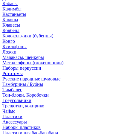
Кабасы
Калимбы
Кастаньеты
Кахоны
Клавесы
Ковбелл
Колокольчики (бубенцы)
Конго
Ксилофоны
Ложки
Маракасы, шейкеры
Металлофоны (глокеншпили)
Наборы перкуссии
Рототомы
Русские народные шумовые.
Тамбурины / Бубны
Тимбалес
Тон-блоки, Коробочки
Треугольники
Трещотки, кокирико
Чаймс
Пластики
Аксессуары
Наборы пластиков
Пластики для бас-барабана