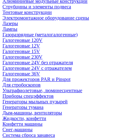
Алюминиевые модульные конструкции
Струбцины и элементы подвеса
Тентовые конструкции
Электромонтажное оборудование сцены
Лазеры
Лампы
Газоразрядные (металогалогенные)
Галогеновые 120V
Галогеновые 12V
Галогеновые 15V
Галогеновые 230V
Галогеновые 24V без отражателя
Галогеновые 24V с отражателем
Галогеновые 36V
Для прожекторов PAR и Pinspot
Для стробоскопов
Ультрафиолетовые, люминесцентные
Приборы спецэффектов
Генераторы мыльных пузырей
Генераторы тумана
Дым-машины, вентиляторы
Жидкости, конфетти
Конфетти машины
Снег-машины
Система сброса занавеса