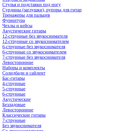
Стулья и подставки под ногу
Сурдины (заглушки), рупоры для гитар
Тренажеры для пальцев
Фурнитура
Чехлы и кейсы
Акустические гитары
12-струнные без звукоснимателя
12-струнные со звукоснимателем
6-струнные без звукоснимателя
6-струнные со звукоснимателем
7-струнные без звукоснимателя
Левосторонние
Наборы и комплекты
Солидбади и сайлент
Бас-гитары
4-струнные
5-струнные
6-струнные
Акустические
Безладовые
Левосторонние
Классические гитары
7-струнные
Без звукоснимателя
Со звукоснимателем