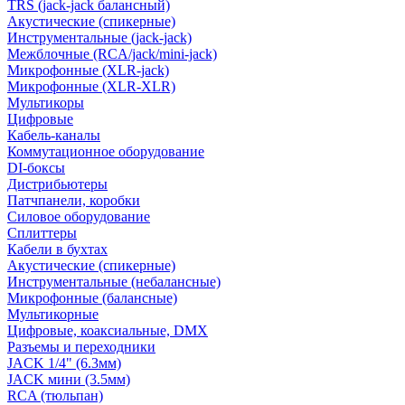
TRS (jack-jack балансный)
Акустические (спикерные)
Инструментальные (jack-jack)
Межблочные (RCA/jack/mini-jack)
Микрофонные (XLR-jack)
Микрофонные (XLR-XLR)
Мультикоры
Цифровые
Кабель-каналы
Коммутационное оборудование
DI-боксы
Дистрибьютеры
Патчпанели, коробки
Силовое оборудование
Сплиттеры
Кабели в бухтах
Акустические (спикерные)
Инструментальные (небалансные)
Микрофонные (балансные)
Мультикорные
Цифровые, коаксиальные, DMX
Разъемы и переходники
JACK 1/4" (6.3мм)
JACK мини (3.5мм)
RCA (тюльпан)