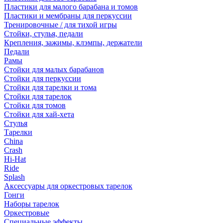
Пластики для малого барабана и томов
Пластики и мембраны для перкуссии
Тренировочные / для тихой игры
Стойки, стулья, педали
Крепления, зажимы, клэмпы, держатели
Педали
Рамы
Стойки для малых барабанов
Стойки для перкуссии
Стойки для тарелки и тома
Стойки для тарелок
Стойки для томов
Стойки для хай-хета
Стулья
Тарелки
China
Crash
Hi-Hat
Ride
Splash
Аксессуары для оркестровых тарелок
Гонги
Наборы тарелок
Оркестровые
Специальные эффекты