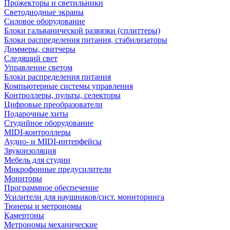
Прожекторы и светильники
Светодиодные экраны
Силовое оборудование
Блоки гальванической развязки (сплиттеры)
Блоки распределения питания, стабилизаторы
Диммеры, свитчеры
Следящий свет
Управление светом
Блоки распределения питания
Компьютерные системы управления
Контроллеры, пульты, селекторы
Цифровые преобразователи
Подарочные хиты
Студийное оборудование
MIDI-контроллеры
Аудио- и MIDI-интерфейсы
Звукоизоляция
Мебель для студии
Микрофонные предусилители
Мониторы
Программное обеспечение
Усилители для наушников/сист. мониторинга
Тюнеры и метрономы
Камертоны
Метрономы механические