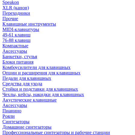
Speakon
XLR (канон)
Переходники
Прочие
Клавишные инструменты
MIDI-клавиатуры
49-61 клавиш
76-88 клавиш
Компактные
Аксессуары
Банкетки, стулья
Блоки питания
Комбоусилители для клавишных
Опции и расширения для клавишных
Педали для клавишных
Средства для ухода
Стойки и подставки для клавишных
Чехлы, кейсы, накидки для клавишных
Акустические клавишные
Аксессуары
Пианино
Рояли
Синтезаторы
Домашние синтезаторы
Профессиональные синтезаторы и рабочие станции