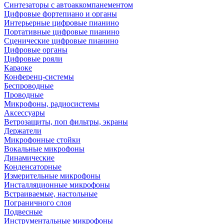
Синтезаторы с автоаккомпанементом
Цифровые фортепиано и органы
Интерьерные цифровые пианино
Портативные цифровые пианино
Сценические цифровые пианино
Цифровые органы
Цифровые рояли
Караоке
Конференц-системы
Беспроводные
Проводные
Микрофоны, радиосистемы
Аксессуары
Ветрозащиты, поп фильтры, экраны
Держатели
Микрофонные стойки
Вокальные микрофоны
Динамические
Конденсаторные
Измерительные микрофоны
Инсталляционные микрофоны
Встраиваемые, настольные
Пограничного слоя
Подвесные
Инструментальные микрофоны