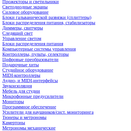
Прожекторы и светильники
Светодиодные экраны
Силовое оборудование
Блоки гальванической развязки (сплиттеры)
Блоки распределения питания, стабилизаторы
Диммеры, свитчеры
Следящий свет
Управление светом
Блоки распределения питания
Компьютерные системы управления
Контроллеры, пульты, селекторы
Цифровые преобразователи
Подарочные хиты
Студийное оборудование
MIDI-контроллеры
Аудио- и MIDI-интерфейсы
Звукоизоляция
Мебель для студии
Микрофонные предусилители
Мониторы
Программное обеспечение
Усилители для наушников/сист. мониторинга
Тюнеры и метрономы
Камертоны
Метрономы механические