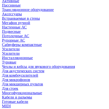
Активные
Пассивные
Трансляционное оборудование
Аксессуары
Встраиваемые в стены
Мегафон ручной
Настенные АС
Подвесные
Потолочные АС
Рупорные АС
Сабвуферы компактные
Усилители
Усилители
Инсталляционные
Туровые
Чехлы и кейсы для звукового оборудования
Для акустических систем
Для комбоусилителей
Для микрофонов
Для микшерных пультов
Для стоек
Многофункциональные
Кабели и разъемы
Готовые кабели
MIDI