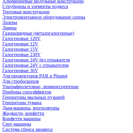
Алюминиевые модульные конструкции
Струбцины и элементы подвеса
Тентовые конструкции
Электромонтажное оборудование сцены
Лазеры
Лампы
Газоразрядные (металогалогенные)
Галогеновые 120V
Галогеновые 12V
Галогеновые 15V
Галогеновые 230V
Галогеновые 24V без отражателя
Галогеновые 24V с отражателем
Галогеновые 36V
Для прожекторов PAR и Pinspot
Для стробоскопов
Ультрафиолетовые, люминесцентные
Приборы спецэффектов
Генераторы мыльных пузырей
Генераторы тумана
Дым-машины, вентиляторы
Жидкости, конфетти
Конфетти машины
Снег-машины
Система сброса занавеса