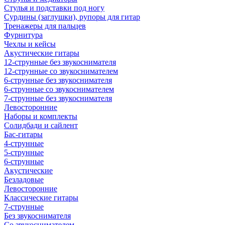
Стулья и подставки под ногу
Сурдины (заглушки), рупоры для гитар
Тренажеры для пальцев
Фурнитура
Чехлы и кейсы
Акустические гитары
12-струнные без звукоснимателя
12-струнные со звукоснимателем
6-струнные без звукоснимателя
6-струнные со звукоснимателем
7-струнные без звукоснимателя
Левосторонние
Наборы и комплекты
Солидбади и сайлент
Бас-гитары
4-струнные
5-струнные
6-струнные
Акустические
Безладовые
Левосторонние
Классические гитары
7-струнные
Без звукоснимателя
Со звукоснимателем