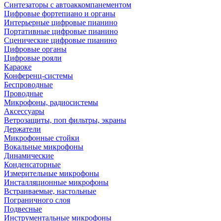
Синтезаторы с автоаккомпанементом
Цифровые фортепиано и органы
Интерьерные цифровые пианино
Портативные цифровые пианино
Сценические цифровые пианино
Цифровые органы
Цифровые рояли
Караоке
Конференц-системы
Беспроводные
Проводные
Микрофоны, радиосистемы
Аксессуары
Ветрозащиты, поп фильтры, экраны
Держатели
Микрофонные стойки
Вокальные микрофоны
Динамические
Конденсаторные
Измерительные микрофоны
Инсталляционные микрофоны
Встраиваемые, настольные
Пограничного слоя
Подвесные
Инструментальные микрофоны