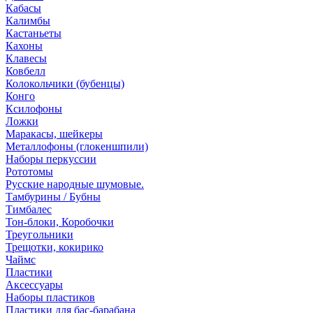
Кабасы
Калимбы
Кастаньеты
Кахоны
Клавесы
Ковбелл
Колокольчики (бубенцы)
Конго
Ксилофоны
Ложки
Маракасы, шейкеры
Металлофоны (глокеншпили)
Наборы перкуссии
Рототомы
Русские народные шумовые.
Тамбурины / Бубны
Тимбалес
Тон-блоки, Коробочки
Треугольники
Трещотки, кокирико
Чаймс
Пластики
Аксессуары
Наборы пластиков
Пластики для бас-барабана