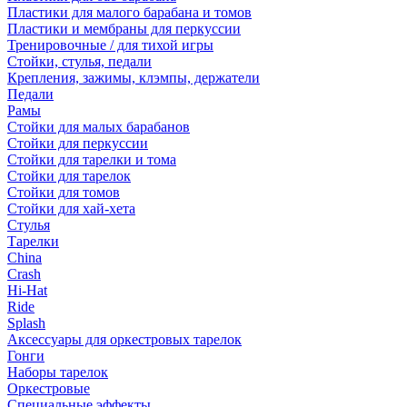
Пластики для малого барабана и томов
Пластики и мембраны для перкуссии
Тренировочные / для тихой игры
Стойки, стулья, педали
Крепления, зажимы, клэмпы, держатели
Педали
Рамы
Стойки для малых барабанов
Стойки для перкуссии
Стойки для тарелки и тома
Стойки для тарелок
Стойки для томов
Стойки для хай-хета
Стулья
Тарелки
China
Crash
Hi-Hat
Ride
Splash
Аксессуары для оркестровых тарелок
Гонги
Наборы тарелок
Оркестровые
Специальные эффекты