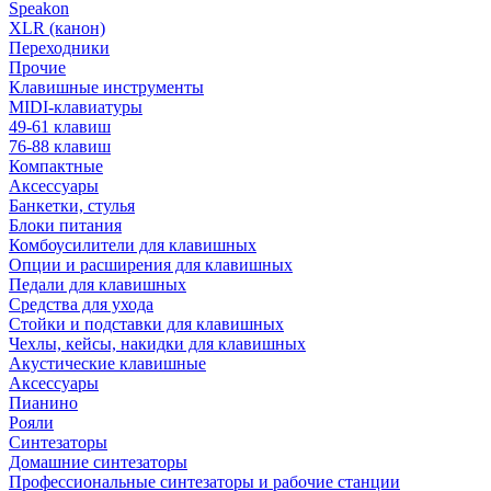
Speakon
XLR (канон)
Переходники
Прочие
Клавишные инструменты
MIDI-клавиатуры
49-61 клавиш
76-88 клавиш
Компактные
Аксессуары
Банкетки, стулья
Блоки питания
Комбоусилители для клавишных
Опции и расширения для клавишных
Педали для клавишных
Средства для ухода
Стойки и подставки для клавишных
Чехлы, кейсы, накидки для клавишных
Акустические клавишные
Аксессуары
Пианино
Рояли
Синтезаторы
Домашние синтезаторы
Профессиональные синтезаторы и рабочие станции