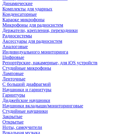
Динамические
Комплекты для ударных
Конденсаторные
Караоке микрофоны
Микрофоны для радиосистем
Держатели, крепления, переходники
Радиосистемы
Аксессуары для радиосистем
Аналоговые
Индивидуального мониторинга
Цифровые
Репортёрские, накамерные, для iOS устройств
Студийные микрофоны
Ламповые
Ленточные
С большой диафрагмой
Наушники и гарнитуры
Гарнитуры
Диджейские наушники
Наушники вкладыши/мониторинговые
Студийные наушники
Закрытые
Открытые
Ноты, самоучители
Вокальная музыка