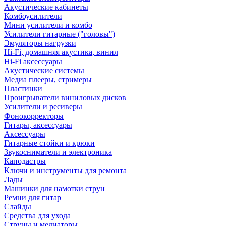
Акустические кабинеты
Комбоусилители
Мини усилители и комбо
Усилители гитарные ("головы")
Эмуляторы нагрузки
Hi-Fi, домашняя акустика, винил
Hi-Fi аксессуары
Акустические системы
Медиа плееры, стримеры
Пластинки
Проигрыватели виниловых дисков
Усилители и ресиверы
Фонокорректоры
Гитары, аксессуары
Аксессуары
Гитарные стойки и крюки
Звукосниматели и электроника
Каподастры
Ключи и инструменты для ремонта
Лады
Машинки для намотки струн
Ремни для гитар
Слайды
Средства для ухода
Струны и медиаторы