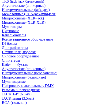
TRS (jack-jack балансный)
Акустические (спикерные)
Инструментальные (jack-jack)
Межблочные (RCA/jack/mini-jack)
Микрофонные (XLR-jack)
Микрофонные (XLR-XLR)
Мультикоры
Цифровые
Кабель-каналы
Коммутационное оборудование
DI-боксы
Дистрибьютеры
Патчпанели, коробки
Силовое оборудование
Сплиттеры
Кабели в бухтах
Акустические (спикерные)
Инструментальные (небалансные)
Микрофонные (балансные)
Мультикорные
Цифровые, коаксиальные, DMX
Разъемы и переходники
JACK 1/4" (6.3мм)
JACK мини (3.5мм)
RCA (тюльпан)