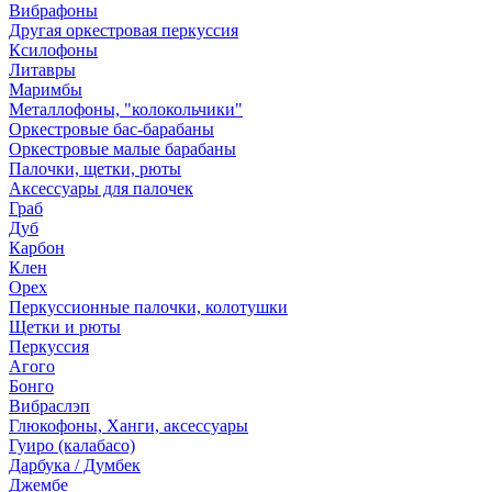
Вибрафоны
Другая оркестровая перкуссия
Ксилофоны
Литавры
Маримбы
Металлофоны, "колокольчики"
Оркестровые бас-барабаны
Оркестровые малые барабаны
Палочки, щетки, рюты
Аксессуары для палочек
Граб
Дуб
Карбон
Клен
Орех
Перкуссионные палочки, колотушки
Щетки и рюты
Перкуссия
Агого
Бонго
Вибраслэп
Глюкофоны, Ханги, аксессуары
Гуиро (калабасо)
Дарбука / Думбек
Джембе