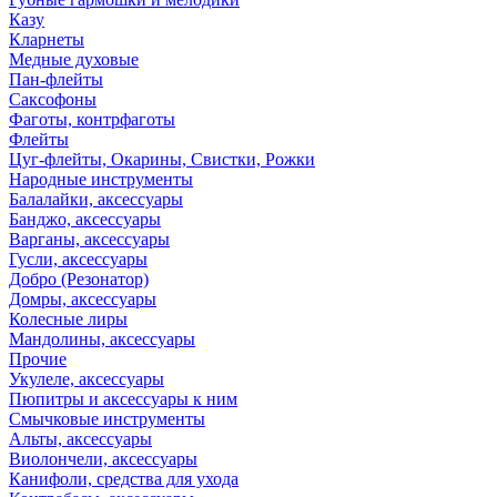
Казу
Кларнеты
Медные духовые
Пан-флейты
Саксофоны
Фаготы, контрфаготы
Флейты
Цуг-флейты, Окарины, Свистки, Рожки
Народные инструменты
Балалайки, аксессуары
Банджо, аксессуары
Варганы, аксессуары
Гусли, аксессуары
Добро (Резонатор)
Домры, аксессуары
Колесные лиры
Мандолины, аксессуары
Прочие
Укулеле, аксессуары
Пюпитры и аксессуары к ним
Смычковые инструменты
Альты, аксессуары
Виолончели, аксессуары
Канифоли, средства для ухода