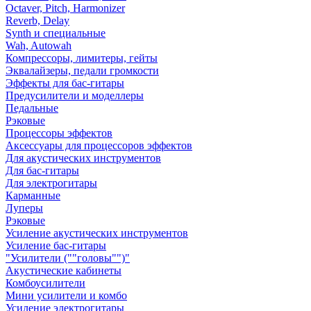
Octaver, Pitch, Harmonizer
Reverb, Delay
Synth и специальные
Wah, Autowah
Компрессоры, лимитеры, гейты
Эквалайзеры, педали громкости
Эффекты для бас-гитары
Предусилители и моделлеры
Педальные
Рэковые
Процессоры эффектов
Аксессуары для процессоров эффектов
Для акустических инструментов
Для бас-гитары
Для электрогитары
Карманные
Луперы
Рэковые
Усиление акустических инструментов
Усиление бас-гитары
"Усилители (""головы"")"
Акустические кабинеты
Комбоусилители
Мини усилители и комбо
Усиление электрогитары