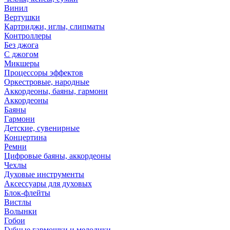
Винил
Вертушки
Картриджи, иглы, слипматы
Контроллеры
Без джога
С джогом
Микшеры
Процессоры эффектов
Оркестровые, народные
Аккордеоны, баяны, гармони
Аккордеоны
Баяны
Гармони
Детские, сувенирные
Концертина
Ремни
Цифровые баяны, аккордеоны
Чехлы
Духовые инструменты
Аксессуары для духовых
Блок-флейты
Вистлы
Волынки
Гобои
Губные гармошки и мелодики