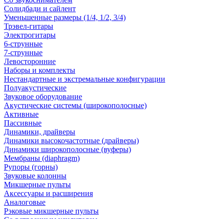
Солидбади и сайлент
Уменьшенные размеры (1/4, 1/2, 3/4)
Трэвел-гитары
Электрогитары
6-струнные
7-струнные
Левосторонние
Наборы и комплекты
Нестандартные и экстремальные конфигурации
Полуакустические
Звуковое оборудование
Акустические системы (широкополосные)
Активные
Пассивные
Динамики, драйверы
Динамики высокочастотные (драйверы)
Динамики широкополосные (вуферы)
Мембраны (diaphragm)
Рупоры (горны)
Звуковые колонны
Микшерные пульты
Аксессуары и расширения
Аналоговые
Рэковые микшерные пульты