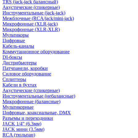
TRS (jack-jack балансный)
Акустические (спикерные)
Инструментальные (jack-jack)
Межблочные (RCA/jack/mini-jack)
Микрофонные (XLR-jack)
Микрофонные (XLR-XLR)
Мультикоры
Цифровые
Кабель-каналы
Коммутационное оборудование
DI-боксы
Дистрибьютеры
Патчпанели, коробки
Силовое оборудование
Сплиттеры
Кабели в бухтах
Акустические (спикерные)
Инструментальные (небалансные)
Микрофонные (балансные)
Мультикорные
Цифровые, коаксиальные, DMX
Разъемы и переходники
JACK 1/4" (6.3мм)
JACK мини (3.5мм)
RCA (тюльпан)