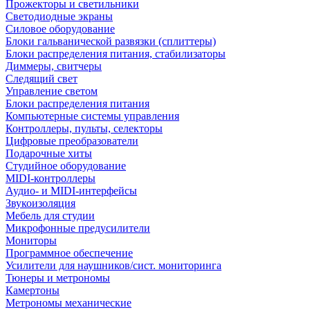
Прожекторы и светильники
Светодиодные экраны
Силовое оборудование
Блоки гальванической развязки (сплиттеры)
Блоки распределения питания, стабилизаторы
Диммеры, свитчеры
Следящий свет
Управление светом
Блоки распределения питания
Компьютерные системы управления
Контроллеры, пульты, селекторы
Цифровые преобразователи
Подарочные хиты
Студийное оборудование
MIDI-контроллеры
Аудио- и MIDI-интерфейсы
Звукоизоляция
Мебель для студии
Микрофонные предусилители
Мониторы
Программное обеспечение
Усилители для наушников/сист. мониторинга
Тюнеры и метрономы
Камертоны
Метрономы механические