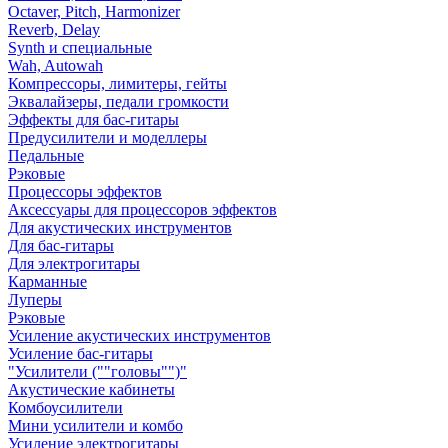
Octaver, Pitch, Harmonizer
Reverb, Delay
Synth и специальные
Wah, Autowah
Компрессоры, лимитеры, гейты
Эквалайзеры, педали громкости
Эффекты для бас-гитары
Предусилители и моделлеры
Педальные
Рэковые
Процессоры эффектов
Аксессуары для процессоров эффектов
Для акустических инструментов
Для бас-гитары
Для электрогитары
Карманные
Луперы
Рэковые
Усиление акустических инструментов
Усиление бас-гитары
"Усилители (""головы"")"
Акустические кабинеты
Комбоусилители
Мини усилители и комбо
Усиление электрогитары