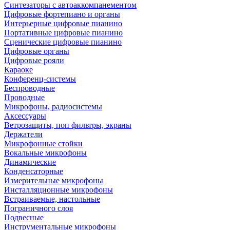
Синтезаторы с автоаккомпанементом
Цифровые фортепиано и органы
Интерьерные цифровые пианино
Портативные цифровые пианино
Сценические цифровые пианино
Цифровые органы
Цифровые рояли
Караоке
Конференц-системы
Беспроводные
Проводные
Микрофоны, радиосистемы
Аксессуары
Ветрозащиты, поп фильтры, экраны
Держатели
Микрофонные стойки
Вокальные микрофоны
Динамические
Конденсаторные
Измерительные микрофоны
Инсталляционные микрофоны
Встраиваемые, настольные
Пограничного слоя
Подвесные
Инструментальные микрофоны