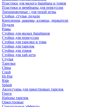
Пластики для малого барабана и томов
Пластики и мембраны для перкуссии
Тренировочные / для тихой игры
Стойки, стулья, педали
Крепления, зажимы, клэмпы, держатели
Педали
Рамы
Стойки для малых барабанов
Стойки для перкуссии
Стойки для тарелки и тома
Стойки для тарелок
Стойки для томов
Стойки для хай-хета
Стулья
Тарелки
China
Crash
Hi-Hat
Ride
Splash
Аксессуары для оркестровых тарелок
Гонги
Наборы тарелок
Оркестровые
Специальные эффекты