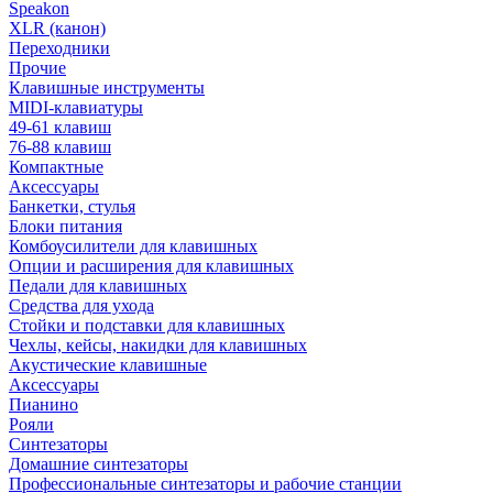
Speakon
XLR (канон)
Переходники
Прочие
Клавишные инструменты
MIDI-клавиатуры
49-61 клавиш
76-88 клавиш
Компактные
Аксессуары
Банкетки, стулья
Блоки питания
Комбоусилители для клавишных
Опции и расширения для клавишных
Педали для клавишных
Средства для ухода
Стойки и подставки для клавишных
Чехлы, кейсы, накидки для клавишных
Акустические клавишные
Аксессуары
Пианино
Рояли
Синтезаторы
Домашние синтезаторы
Профессиональные синтезаторы и рабочие станции