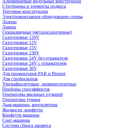
Алюминиевые модульные конструкции
Струбцины и элементы подвеса
Тентовые конструкции
Электромонтажное оборудование сцены
Лазеры
Лампы
Газоразрядные (металогалогенные)
Галогеновые 120V
Галогеновые 12V
Галогеновые 15V
Галогеновые 230V
Галогеновые 24V без отражателя
Галогеновые 24V с отражателем
Галогеновые 36V
Для прожекторов PAR и Pinspot
Для стробоскопов
Ультрафиолетовые, люминесцентные
Приборы спецэффектов
Генераторы мыльных пузырей
Генераторы тумана
Дым-машины, вентиляторы
Жидкости, конфетти
Конфетти машины
Снег-машины
Система сброса занавеса