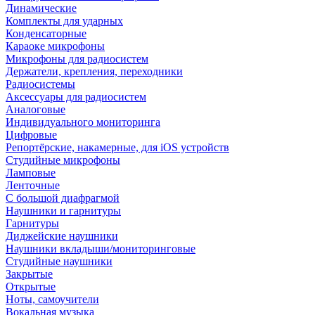
Динамические
Комплекты для ударных
Конденсаторные
Караоке микрофоны
Микрофоны для радиосистем
Держатели, крепления, переходники
Радиосистемы
Аксессуары для радиосистем
Аналоговые
Индивидуального мониторинга
Цифровые
Репортёрские, накамерные, для iOS устройств
Студийные микрофоны
Ламповые
Ленточные
С большой диафрагмой
Наушники и гарнитуры
Гарнитуры
Диджейские наушники
Наушники вкладыши/мониторинговые
Студийные наушники
Закрытые
Открытые
Ноты, самоучители
Вокальная музыка