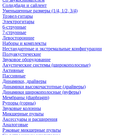
Солидбади и сайлент
Уменьшенные размеры (1/4, 1/2, 3/4)
Трэвел-гитары
Электрогитары
6-струнные
7-струнные
Левосторонние
Наборы и комплекты
Нестандартные и экстремальные конфигурации
Полуакустические
Звуковое оборудование
Акустические системы (широкополосные)
Активные
Пассивные
Динамики, драйверы
Динамики высокочастотные (драйверы)
Динамики широкополосные (вуферы)
Мембраны (diaphragm)
Рупоры (горны)
Звуковые колонны
Микшерные пульты
Аксессуары и расширения
Аналоговые
Рэковые микшерные пульты