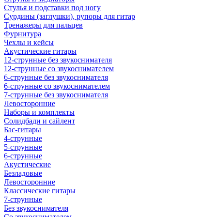
Стулья и подставки под ногу
Сурдины (заглушки), рупоры для гитар
Тренажеры для пальцев
Фурнитура
Чехлы и кейсы
Акустические гитары
12-струнные без звукоснимателя
12-струнные со звукоснимателем
6-струнные без звукоснимателя
6-струнные со звукоснимателем
7-струнные без звукоснимателя
Левосторонние
Наборы и комплекты
Солидбади и сайлент
Бас-гитары
4-струнные
5-струнные
6-струнные
Акустические
Безладовые
Левосторонние
Классические гитары
7-струнные
Без звукоснимателя
Со звукоснимателем