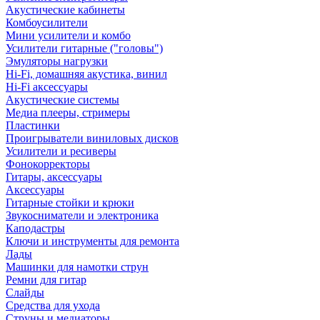
Акустические кабинеты
Комбоусилители
Мини усилители и комбо
Усилители гитарные ("головы")
Эмуляторы нагрузки
Hi-Fi, домашняя акустика, винил
Hi-Fi аксессуары
Акустические системы
Медиа плееры, стримеры
Пластинки
Проигрыватели виниловых дисков
Усилители и ресиверы
Фонокорректоры
Гитары, аксессуары
Аксессуары
Гитарные стойки и крюки
Звукосниматели и электроника
Каподастры
Ключи и инструменты для ремонта
Лады
Машинки для намотки струн
Ремни для гитар
Слайды
Средства для ухода
Струны и медиаторы