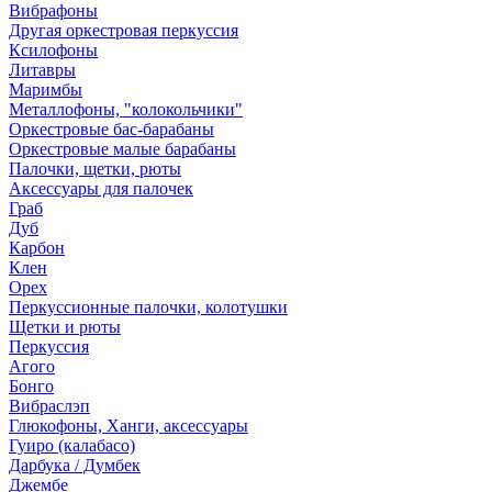
Вибрафоны
Другая оркестровая перкуссия
Ксилофоны
Литавры
Маримбы
Металлофоны, "колокольчики"
Оркестровые бас-барабаны
Оркестровые малые барабаны
Палочки, щетки, рюты
Аксессуары для палочек
Граб
Дуб
Карбон
Клен
Орех
Перкуссионные палочки, колотушки
Щетки и рюты
Перкуссия
Агого
Бонго
Вибраслэп
Глюкофоны, Ханги, аксессуары
Гуиро (калабасо)
Дарбука / Думбек
Джембе