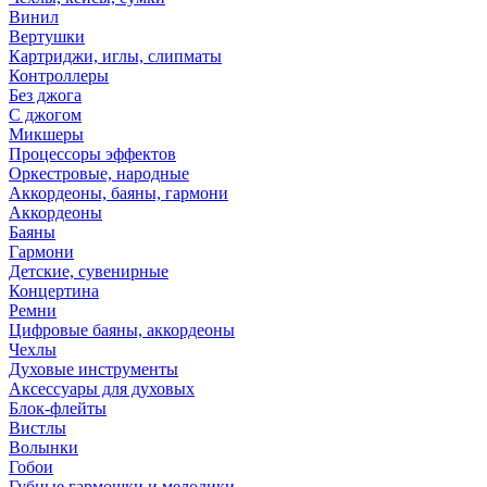
Винил
Вертушки
Картриджи, иглы, слипматы
Контроллеры
Без джога
С джогом
Микшеры
Процессоры эффектов
Оркестровые, народные
Аккордеоны, баяны, гармони
Аккордеоны
Баяны
Гармони
Детские, сувенирные
Концертина
Ремни
Цифровые баяны, аккордеоны
Чехлы
Духовые инструменты
Аксессуары для духовых
Блок-флейты
Вистлы
Волынки
Гобои
Губные гармошки и мелодики