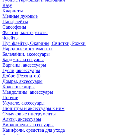
Казу
Кларнеты
Медные духовые
Пан-флейты
Саксофоны
Фаготы, контрфаготы
Флейты
Цуг-флейты, Окарины, Свистки, Рожки
Народные инструменты
Балалайки, аксессуары
Банджо, аксессуары
Варганы, аксессуары
Гусли, аксессуары
Добро (Резонатор)
Домры, аксессуары
Колесные лиры
Мандолины, аксессуары
Прочие
Укулеле, аксессуары
Пюпитры и аксессуары к ним
Смычковые инструменты
Альты, аксессуары
Виолончели, аксессуары
Канифоли, средства для ухода