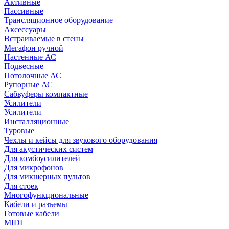
Активные
Пассивные
Трансляционное оборудование
Аксессуары
Встраиваемые в стены
Мегафон ручной
Настенные АС
Подвесные
Потолочные АС
Рупорные АС
Сабвуферы компактные
Усилители
Усилители
Инсталляционные
Туровые
Чехлы и кейсы для звукового оборудования
Для акустических систем
Для комбоусилителей
Для микрофонов
Для микшерных пультов
Для стоек
Многофункциональные
Кабели и разъемы
Готовые кабели
MIDI