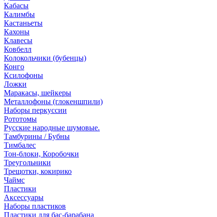
Кабасы
Калимбы
Кастаньеты
Кахоны
Клавесы
Ковбелл
Колокольчики (бубенцы)
Конго
Ксилофоны
Ложки
Маракасы, шейкеры
Металлофоны (глокеншпили)
Наборы перкуссии
Рототомы
Русские народные шумовые.
Тамбурины / Бубны
Тимбалес
Тон-блоки, Коробочки
Треугольники
Трещотки, кокирико
Чаймс
Пластики
Аксессуары
Наборы пластиков
Пластики для бас-барабана