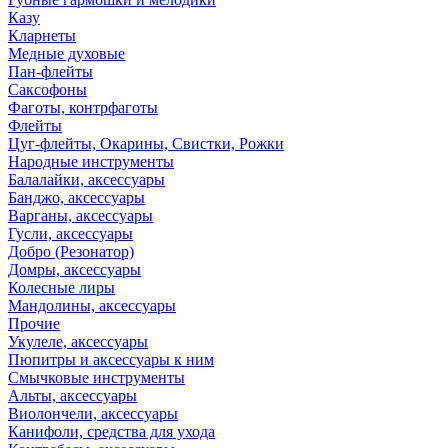
Казу
Кларнеты
Медные духовые
Пан-флейты
Саксофоны
Фаготы, контрфаготы
Флейты
Цуг-флейты, Окарины, Свистки, Рожки
Народные инструменты
Балалайки, аксессуары
Банджо, аксессуары
Варганы, аксессуары
Гусли, аксессуары
Добро (Резонатор)
Домры, аксессуары
Колесные лиры
Мандолины, аксессуары
Прочие
Укулеле, аксессуары
Пюпитры и аксессуары к ним
Смычковые инструменты
Альты, аксессуары
Виолончели, аксессуары
Канифоли, средства для ухода