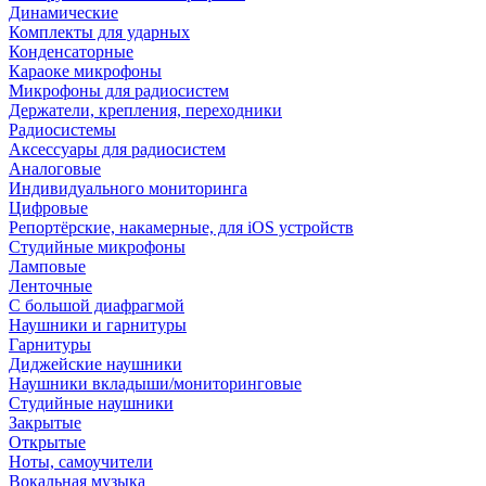
Динамические
Комплекты для ударных
Конденсаторные
Караоке микрофоны
Микрофоны для радиосистем
Держатели, крепления, переходники
Радиосистемы
Аксессуары для радиосистем
Аналоговые
Индивидуального мониторинга
Цифровые
Репортёрские, накамерные, для iOS устройств
Студийные микрофоны
Ламповые
Ленточные
С большой диафрагмой
Наушники и гарнитуры
Гарнитуры
Диджейские наушники
Наушники вкладыши/мониторинговые
Студийные наушники
Закрытые
Открытые
Ноты, самоучители
Вокальная музыка