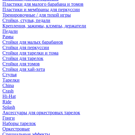
Пластики для малого барабана и томов
Пластики и мембраны для перкуссии
Тренировочные / для тихой игры
Стойки, стулья, педали
Крепления, зажимы, клэмпы, держатели
Педали
Рамы
Стойки для малых барабанов
Стойки для перкуссии
Стойки для тарелки и тома
Стойки для тарелок
Стойки для томов
Стойки для хай-хета
Стулья
Тарелки
China
Crash
Hi-Hat
Ride
Splash
Аксессуары для оркестровых тарелок
Гонги
Наборы тарелок
Оркестровые
Специальные эффекты