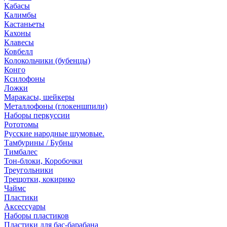
Кабасы
Калимбы
Кастаньеты
Кахоны
Клавесы
Ковбелл
Колокольчики (бубенцы)
Конго
Ксилофоны
Ложки
Маракасы, шейкеры
Металлофоны (глокеншпили)
Наборы перкуссии
Рототомы
Русские народные шумовые.
Тамбурины / Бубны
Тимбалес
Тон-блоки, Коробочки
Треугольники
Трещотки, кокирико
Чаймс
Пластики
Аксессуары
Наборы пластиков
Пластики для бас-барабана