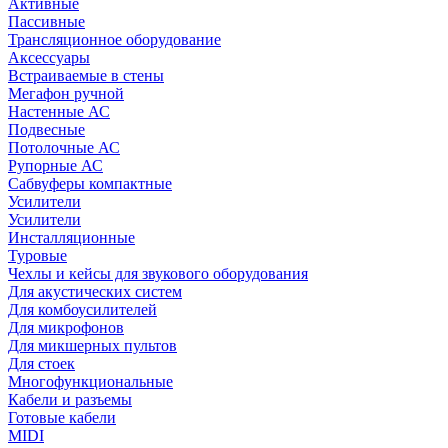
Активные
Пассивные
Трансляционное оборудование
Аксессуары
Встраиваемые в стены
Мегафон ручной
Настенные АС
Подвесные
Потолочные АС
Рупорные АС
Сабвуферы компактные
Усилители
Усилители
Инсталляционные
Туровые
Чехлы и кейсы для звукового оборудования
Для акустических систем
Для комбоусилителей
Для микрофонов
Для микшерных пультов
Для стоек
Многофункциональные
Кабели и разъемы
Готовые кабели
MIDI