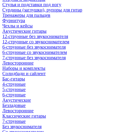
Стулья и подставки под ногу
Сурдины (заглушки), рупоры для гитар
Тренажеры для пальцев
Фурнитура
Чехлы и кейсы
Акустические гитары
12-струнные без звукоснимателя
12-струнные со звукоснимателем
6-струнные без звукоснимателя
6-струнные со звукоснимателем
7-струнные без звукоснимателя
Левосторонние
Наборы и комплекты
Солидбади и сайлент
Бас-гитары
4-струнные
5-струнные
6-струнные
Акустические
Безладовые
Левосторонние
Классические гитары
7-струнные
Без звукоснимателя
Со звукоснимателем