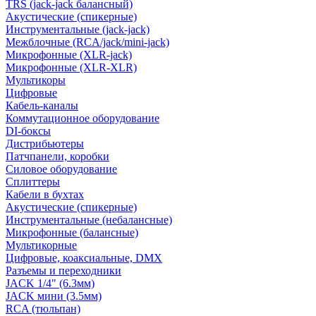
TRS (jack-jack балансный)
Акустические (спикерные)
Инструментальные (jack-jack)
Межблочные (RCA/jack/mini-jack)
Микрофонные (XLR-jack)
Микрофонные (XLR-XLR)
Мультикоры
Цифровые
Кабель-каналы
Коммутационное оборудование
DI-боксы
Дистрибьютеры
Патчпанели, коробки
Силовое оборудование
Сплиттеры
Кабели в бухтах
Акустические (спикерные)
Инструментальные (небалансные)
Микрофонные (балансные)
Мультикорные
Цифровые, коаксиальные, DMX
Разъемы и переходники
JACK 1/4" (6.3мм)
JACK мини (3.5мм)
RCA (тюльпан)