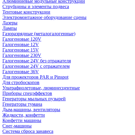
Алюминиевые модульные конструкции
Струбцины и элементы подвеса
Тентовые конструкции
Электромонтажное оборудование сцены
Лазеры
Лампы
Газоразрядные (металогалогенные)
Галогеновые 120V
Галогеновые 12V
Галогеновые 15V
Галогеновые 230V
Галогеновые 24V без отражателя
Галогеновые 24V с отражателем
Галогеновые 36V
Для прожекторов PAR и Pinspot
Для стробоскопов
Ультрафиолетовые, люминесцентные
Приборы спецэффектов
Генераторы мыльных пузырей
Генераторы тумана
Дым-машины, вентиляторы
Жидкости, конфетти
Конфетти машины
Снег-машины
Система сброса занавеса