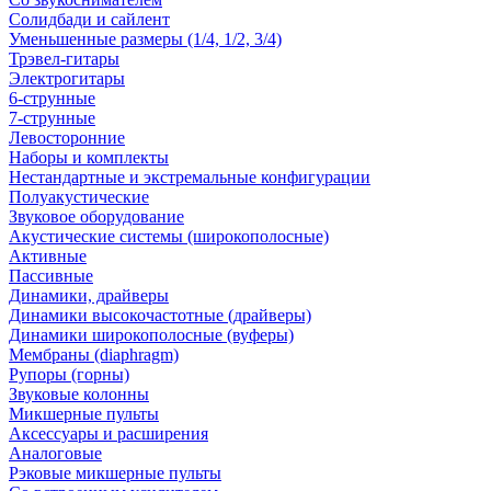
Солидбади и сайлент
Уменьшенные размеры (1/4, 1/2, 3/4)
Трэвел-гитары
Электрогитары
6-струнные
7-струнные
Левосторонние
Наборы и комплекты
Нестандартные и экстремальные конфигурации
Полуакустические
Звуковое оборудование
Акустические системы (широкополосные)
Активные
Пассивные
Динамики, драйверы
Динамики высокочастотные (драйверы)
Динамики широкополосные (вуферы)
Мембраны (diaphragm)
Рупоры (горны)
Звуковые колонны
Микшерные пульты
Аксессуары и расширения
Аналоговые
Рэковые микшерные пульты