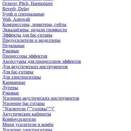
Octaver, Pitch, Harmonizer
Reverb, Delay
Synth и специальные
Wah, Autowah
Компрессоры, лимитеры, гейты
Эквалайзеры, педали громкости
Эффекты для бас-гитары
Предусилители и моделлеры
Педальные
Рэковые
Процессоры эффектов
Аксессуары для процессоров эффектов
Для акустических инструментов
Для бас-гитары
Для электрогитары
Карманные
Луперы
Рэковые
Усиление акустических инструментов
Усиление бас-гитары
"Усилители (""головы"")"
Акустические кабинеты
Комбоусилители
Мини усилители и комбо
Усиление электрогитары