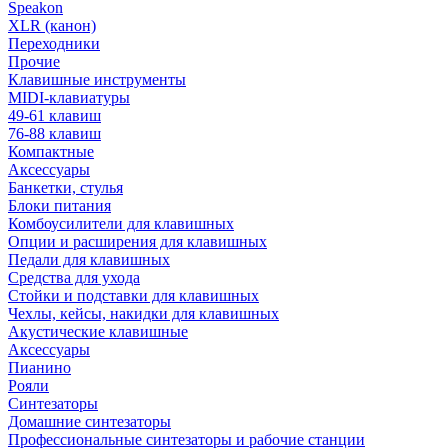
Speakon
XLR (канон)
Переходники
Прочие
Клавишные инструменты
MIDI-клавиатуры
49-61 клавиш
76-88 клавиш
Компактные
Аксессуары
Банкетки, стулья
Блоки питания
Комбоусилители для клавишных
Опции и расширения для клавишных
Педали для клавишных
Средства для ухода
Стойки и подставки для клавишных
Чехлы, кейсы, накидки для клавишных
Акустические клавишные
Аксессуары
Пианино
Рояли
Синтезаторы
Домашние синтезаторы
Профессиональные синтезаторы и рабочие станции