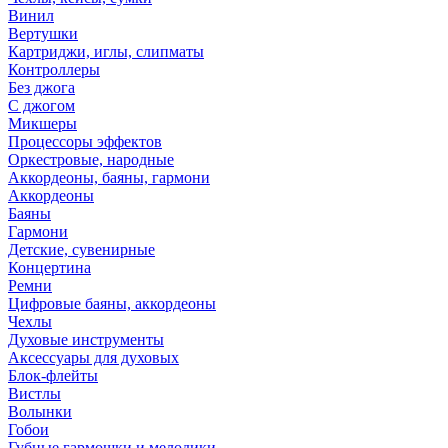
Винил
Вертушки
Картриджи, иглы, слипматы
Контроллеры
Без джога
С джогом
Микшеры
Процессоры эффектов
Оркестровые, народные
Аккордеоны, баяны, гармони
Аккордеоны
Баяны
Гармони
Детские, сувенирные
Концертина
Ремни
Цифровые баяны, аккордеоны
Чехлы
Духовые инструменты
Аксессуары для духовых
Блок-флейты
Вистлы
Волынки
Гобои
Губные гармошки и мелодики