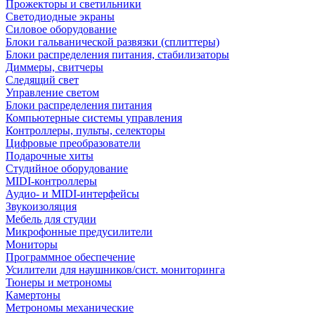
Прожекторы и светильники
Светодиодные экраны
Силовое оборудование
Блоки гальванической развязки (сплиттеры)
Блоки распределения питания, стабилизаторы
Диммеры, свитчеры
Следящий свет
Управление светом
Блоки распределения питания
Компьютерные системы управления
Контроллеры, пульты, селекторы
Цифровые преобразователи
Подарочные хиты
Студийное оборудование
MIDI-контроллеры
Аудио- и MIDI-интерфейсы
Звукоизоляция
Мебель для студии
Микрофонные предусилители
Мониторы
Программное обеспечение
Усилители для наушников/сист. мониторинга
Тюнеры и метрономы
Камертоны
Метрономы механические