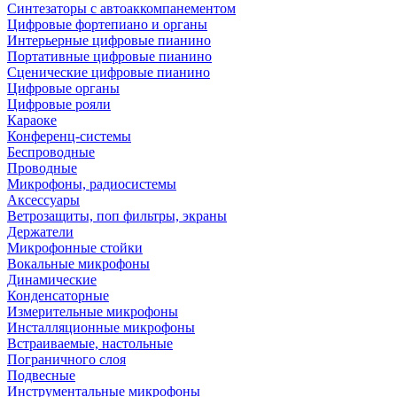
Синтезаторы с автоаккомпанементом
Цифровые фортепиано и органы
Интерьерные цифровые пианино
Портативные цифровые пианино
Сценические цифровые пианино
Цифровые органы
Цифровые рояли
Караоке
Конференц-системы
Беспроводные
Проводные
Микрофоны, радиосистемы
Аксессуары
Ветрозащиты, поп фильтры, экраны
Держатели
Микрофонные стойки
Вокальные микрофоны
Динамические
Конденсаторные
Измерительные микрофоны
Инсталляционные микрофоны
Встраиваемые, настольные
Пограничного слоя
Подвесные
Инструментальные микрофоны