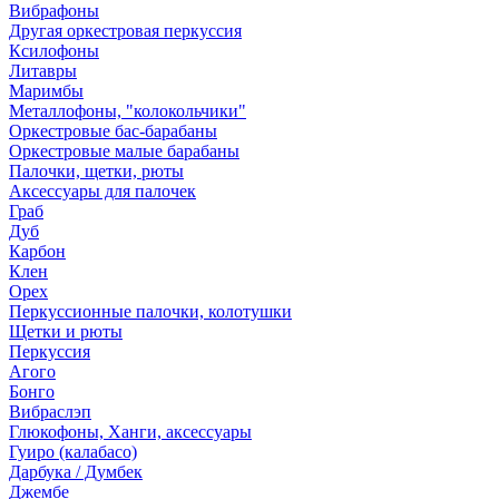
Вибрафоны
Другая оркестровая перкуссия
Ксилофоны
Литавры
Маримбы
Металлофоны, "колокольчики"
Оркестровые бас-барабаны
Оркестровые малые барабаны
Палочки, щетки, рюты
Аксессуары для палочек
Граб
Дуб
Карбон
Клен
Орех
Перкуссионные палочки, колотушки
Щетки и рюты
Перкуссия
Агого
Бонго
Вибраслэп
Глюкофоны, Ханги, аксессуары
Гуиро (калабасо)
Дарбука / Думбек
Джембе