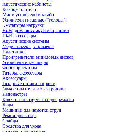
Акустические кабинеты
Комбоусилители
Мини усилители и комбо
Усилители гитарные ("головы")
Эмуляторы нагрузки
Hi-Fi, домашняя акустика, винил
Hi-Fi аксессуары
Акустические системы
Медиа плееры, стримеры
Пластинки
Проигрыватели виниловых дисков
Усилители и ресиверы
Фонокорректоры
Гитары, аксессуары
Аксессуары
Гитарные стойки и крюки
Звукосниматели и электроника
Каподастры
Ключи и инструменты для ремонта
Лады
Машинки для намотки струн
Ремни для гитар
Слайды
Средства для ухода
Струны и медиаторы