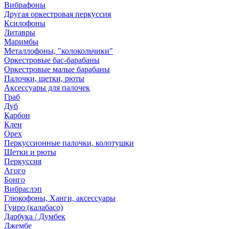
Вибрафоны
Другая оркестровая перкуссия
Ксилофоны
Литавры
Маримбы
Металлофоны, "колокольчики"
Оркестровые бас-барабаны
Оркестровые малые барабаны
Палочки, щетки, рюты
Аксессуары для палочек
Граб
Дуб
Карбон
Клен
Орех
Перкуссионные палочки, колотушки
Щетки и рюты
Перкуссия
Агого
Бонго
Вибраслэп
Глюкофоны, Ханги, аксессуары
Гуиро (калабасо)
Дарбука / Думбек
Джембе