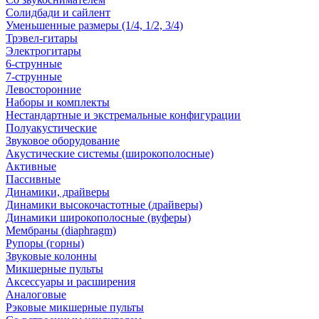
Солидбади и сайлент
Уменьшенные размеры (1/4, 1/2, 3/4)
Трэвел-гитары
Электрогитары
6-струнные
7-струнные
Левосторонние
Наборы и комплекты
Нестандартные и экстремальные конфигурации
Полуакустические
Звуковое оборудование
Акустические системы (широкополосные)
Активные
Пассивные
Динамики, драйверы
Динамики высокочастотные (драйверы)
Динамики широкополосные (вуферы)
Мембраны (diaphragm)
Рупоры (горны)
Звуковые колонны
Микшерные пульты
Аксессуары и расширения
Аналоговые
Рэковые микшерные пульты