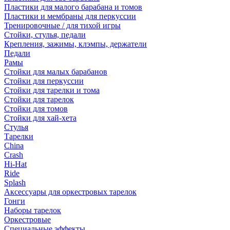
Пластики для малого барабана и томов
Пластики и мембраны для перкуссии
Тренировочные / для тихой игры
Стойки, стулья, педали
Крепления, зажимы, клэмпы, держатели
Педали
Рамы
Стойки для малых барабанов
Стойки для перкуссии
Стойки для тарелки и тома
Стойки для тарелок
Стойки для томов
Стойки для хай-хета
Стулья
Тарелки
China
Crash
Hi-Hat
Ride
Splash
Аксессуары для оркестровых тарелок
Гонги
Наборы тарелок
Оркестровые
Специальные эффекты