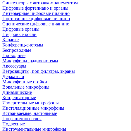
Синтезаторы с автоаккомпанементом
Цифровые фортепиано и органы
Интерьерные цифровые пианино
Портативные цифровые пианино
Сценические цифровые пианино
Цифровые органы
Цифровые рояли
Караоке
Конференц-системы
Беспроводные
Проводные
Микрофоны, радиосистемы
Аксессуары
Ветрозащиты, поп фильтры, экраны
Держатели
Микрофонные стойки
Вокальные микрофоны
Динамические
Конденсаторные
Измерительные микрофоны
Инсталляционные микрофоны
Встраиваемые, настольные
Пограничного слоя
Подвесные
Инструментальные микрофоны