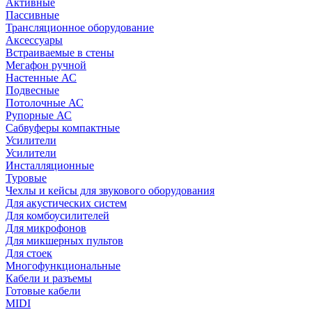
Активные
Пассивные
Трансляционное оборудование
Аксессуары
Встраиваемые в стены
Мегафон ручной
Настенные АС
Подвесные
Потолочные АС
Рупорные АС
Сабвуферы компактные
Усилители
Усилители
Инсталляционные
Туровые
Чехлы и кейсы для звукового оборудования
Для акустических систем
Для комбоусилителей
Для микрофонов
Для микшерных пультов
Для стоек
Многофункциональные
Кабели и разъемы
Готовые кабели
MIDI