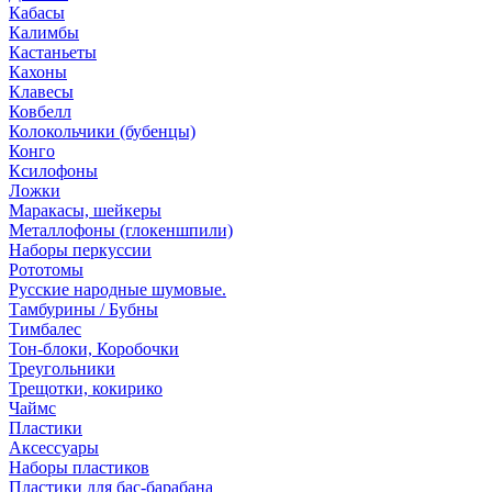
Кабасы
Калимбы
Кастаньеты
Кахоны
Клавесы
Ковбелл
Колокольчики (бубенцы)
Конго
Ксилофоны
Ложки
Маракасы, шейкеры
Металлофоны (глокеншпили)
Наборы перкуссии
Рототомы
Русские народные шумовые.
Тамбурины / Бубны
Тимбалес
Тон-блоки, Коробочки
Треугольники
Трещотки, кокирико
Чаймс
Пластики
Аксессуары
Наборы пластиков
Пластики для бас-барабана