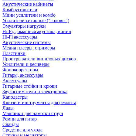
Акустические кабинеты
Комбоусилители
Мини усилители и комбо
Усилители гитарные ("головы")
Эмуляторы нагрузки
Hi-Fi, домашняя акустика, винил
Hi-Fi аксессуары
Акустические системы
Медиа плееры, стримеры
Пластинки
Проигрыватели виниловых дисков
Усилители и ресиверы
Фонокорректоры
Гитары, аксессуары
Аксессуары
Гитарные стойки и крюки
Звукосниматели и электроника
Каподастры
Ключи и инструменты для ремонта
Лады
Машинки для намотки струн
Ремни для гитар
Слайды
Средства для ухода
Струны и медиаторы