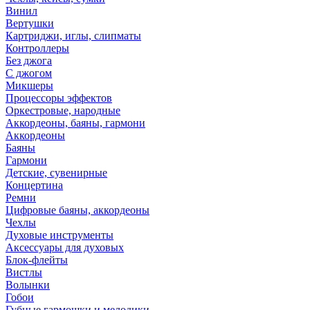
Винил
Вертушки
Картриджи, иглы, слипматы
Контроллеры
Без джога
С джогом
Микшеры
Процессоры эффектов
Оркестровые, народные
Аккордеоны, баяны, гармони
Аккордеоны
Баяны
Гармони
Детские, сувенирные
Концертина
Ремни
Цифровые баяны, аккордеоны
Чехлы
Духовые инструменты
Аксессуары для духовых
Блок-флейты
Вистлы
Волынки
Гобои
Губные гармошки и мелодики