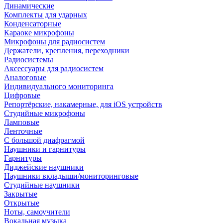
Динамические
Комплекты для ударных
Конденсаторные
Караоке микрофоны
Микрофоны для радиосистем
Держатели, крепления, переходники
Радиосистемы
Аксессуары для радиосистем
Аналоговые
Индивидуального мониторинга
Цифровые
Репортёрские, накамерные, для iOS устройств
Студийные микрофоны
Ламповые
Ленточные
С большой диафрагмой
Наушники и гарнитуры
Гарнитуры
Диджейские наушники
Наушники вкладыши/мониторинговые
Студийные наушники
Закрытые
Открытые
Ноты, самоучители
Вокальная музыка