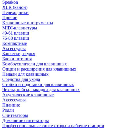
Speakon
XLR (канон)
Переходники
Прочие
Клавишные инструменты
MIDI-клавиатуры
49-61 клавиш
76-88 клавиш
Компактные
Аксессуары
Банкетки, стулья
Блоки питания
Комбоусилители для клавишных
Опции и расширения для клавишных
Педали для клавишных
Средства для ухода
Стойки и подставки для клавишных
Чехлы, кейсы, накидки для клавишных
Акустические клавишные
Аксессуары
Пианино
Рояли
Синтезаторы
Домашние синтезаторы
Профессиональные синтезаторы и рабочие станции