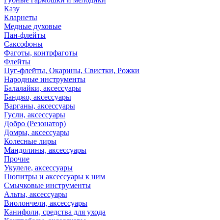
Казу
Кларнеты
Медные духовые
Пан-флейты
Саксофоны
Фаготы, контрфаготы
Флейты
Цуг-флейты, Окарины, Свистки, Рожки
Народные инструменты
Балалайки, аксессуары
Банджо, аксессуары
Варганы, аксессуары
Гусли, аксессуары
Добро (Резонатор)
Домры, аксессуары
Колесные лиры
Мандолины, аксессуары
Прочие
Укулеле, аксессуары
Пюпитры и аксессуары к ним
Смычковые инструменты
Альты, аксессуары
Виолончели, аксессуары
Канифоли, средства для ухода