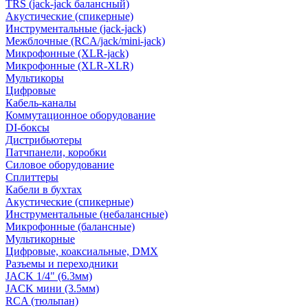
TRS (jack-jack балансный)
Акустические (спикерные)
Инструментальные (jack-jack)
Межблочные (RCA/jack/mini-jack)
Микрофонные (XLR-jack)
Микрофонные (XLR-XLR)
Мультикоры
Цифровые
Кабель-каналы
Коммутационное оборудование
DI-боксы
Дистрибьютеры
Патчпанели, коробки
Силовое оборудование
Сплиттеры
Кабели в бухтах
Акустические (спикерные)
Инструментальные (небалансные)
Микрофонные (балансные)
Мультикорные
Цифровые, коаксиальные, DMX
Разъемы и переходники
JACK 1/4" (6.3мм)
JACK мини (3.5мм)
RCA (тюльпан)