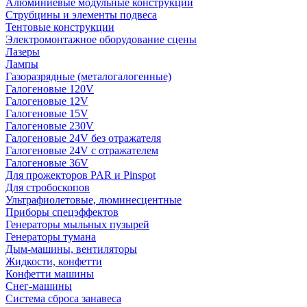
Алюминиевые модульные конструкции
Струбцины и элементы подвеса
Тентовые конструкции
Электромонтажное оборудование сцены
Лазеры
Лампы
Газоразрядные (металогалогенные)
Галогеновые 120V
Галогеновые 12V
Галогеновые 15V
Галогеновые 230V
Галогеновые 24V без отражателя
Галогеновые 24V с отражателем
Галогеновые 36V
Для прожекторов PAR и Pinspot
Для стробоскопов
Ультрафиолетовые, люминесцентные
Приборы спецэффектов
Генераторы мыльных пузырей
Генераторы тумана
Дым-машины, вентиляторы
Жидкости, конфетти
Конфетти машины
Снег-машины
Система сброса занавеса