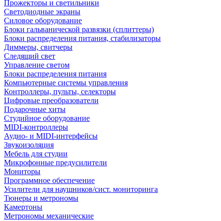
Прожекторы и светильники
Светодиодные экраны
Силовое оборудование
Блоки гальванической развязки (сплиттеры)
Блоки распределения питания, стабилизаторы
Диммеры, свитчеры
Следящий свет
Управление светом
Блоки распределения питания
Компьютерные системы управления
Контроллеры, пульты, селекторы
Цифровые преобразователи
Подарочные хиты
Студийное оборудование
MIDI-контроллеры
Аудио- и MIDI-интерфейсы
Звукоизоляция
Мебель для студии
Микрофонные предусилители
Мониторы
Программное обеспечение
Усилители для наушников/сист. мониторинга
Тюнеры и метрономы
Камертоны
Метрономы механические