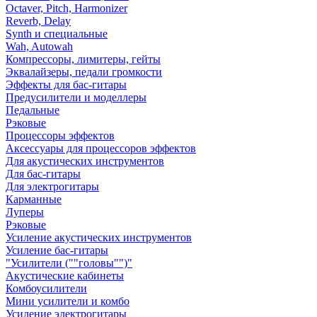
Octaver, Pitch, Harmonizer
Reverb, Delay
Synth и специальные
Wah, Autowah
Компрессоры, лимитеры, гейты
Эквалайзеры, педали громкости
Эффекты для бас-гитары
Предусилители и моделлеры
Педальные
Рэковые
Процессоры эффектов
Аксессуары для процессоров эффектов
Для акустических инструментов
Для бас-гитары
Для электрогитары
Карманные
Луперы
Рэковые
Усиление акустических инструментов
Усиление бас-гитары
"Усилители (""головы"")"
Акустические кабинеты
Комбоусилители
Мини усилители и комбо
Усиление электрогитары