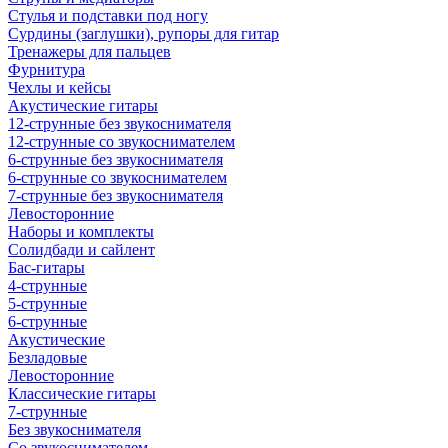
Стулья и подставки под ногу
Сурдины (заглушки), рупоры для гитар
Тренажеры для пальцев
Фурнитура
Чехлы и кейсы
Акустические гитары
12-струнные без звукоснимателя
12-струнные со звукоснимателем
6-струнные без звукоснимателя
6-струнные со звукоснимателем
7-струнные без звукоснимателя
Левосторонние
Наборы и комплекты
Солидбади и сайлент
Бас-гитары
4-струнные
5-струнные
6-струнные
Акустические
Безладовые
Левосторонние
Классические гитары
7-струнные
Без звукоснимателя
Со звукоснимателем