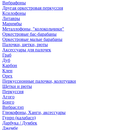
Вибрафоны
Другая оркестровая перкуссия
Ксилофоны
Литавры
Маримбы
Металлофоны, "колокольчики"
Оркестровые бас-барабаны
Оркестровые малые барабаны
Палочки, щетки, рюты
Аксессуары для палочек
Граб
Дуб
Карбон
Клен
Орех
Перкуссионные палочки, колотушки
Щетки и рюты
Перкуссия
Агого
Бонго
Вибраслэп
Глюкофоны, Ханги, аксессуары
Гуиро (калабасо)
Дарбука / Думбек
Джембе