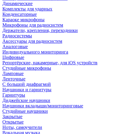
Динамические
Комплекты для ударных
Конденсаторные
Караоке микрофоны
Микрофоны для радиосистем
Держатели, крепления, переходники
Радиосистемы
Аксессуары для радиосистем
Аналоговые
Индивидуального мониторинга
Цифровые
Репортёрские, накамерные, для iOS устройств
Студийные микрофоны
Ламповые
Ленточные
С большой диафрагмой
Наушники и гарнитуры
Гарнитуры
Диджейские наушники
Наушники вкладыши/мониторинговые
Студийные наушники
Закрытые
Открытые
Ноты, самоучители
Вокальная музыка