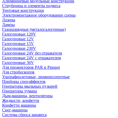
Алюминиевые модульные конструкции
Струбцины и элементы подвеса
Тентовые конструкции
Электромонтажное оборудование сцены
Лазеры
Лампы
Газоразрядные (металогалогенные)
Галогеновые 120V
Галогеновые 12V
Галогеновые 15V
Галогеновые 230V
Галогеновые 24V без отражателя
Галогеновые 24V с отражателем
Галогеновые 36V
Для прожекторов PAR и Pinspot
Для стробоскопов
Ультрафиолетовые, люминесцентные
Приборы спецэффектов
Генераторы мыльных пузырей
Генераторы тумана
Дым-машины, вентиляторы
Жидкости, конфетти
Конфетти машины
Снег-машины
Система сброса занавеса