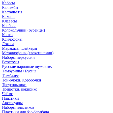
Кабасы
Калимбы
Кастаньеты
Кахоны
Клавесы
Ковбелл
Колокольчики (бубенцы)
Конго
Ксилофоны
Ложки
Маракасы, шейкеры
Металлофоны (глокеншпили)
Наборы перкуссии
Рототомы
Русские народные шумовые.
Тамбурины / Бубны
Тимбалес
Тон-блоки, Коробочки
Треугольники
Трещотки, кокирико
Чаймс
Пластики
Аксессуары
Наборы пластиков
Пластики для бас-барабана