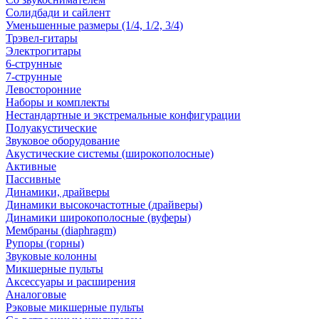
Солидбади и сайлент
Уменьшенные размеры (1/4, 1/2, 3/4)
Трэвел-гитары
Электрогитары
6-струнные
7-струнные
Левосторонние
Наборы и комплекты
Нестандартные и экстремальные конфигурации
Полуакустические
Звуковое оборудование
Акустические системы (широкополосные)
Активные
Пассивные
Динамики, драйверы
Динамики высокочастотные (драйверы)
Динамики широкополосные (вуферы)
Мембраны (diaphragm)
Рупоры (горны)
Звуковые колонны
Микшерные пульты
Аксессуары и расширения
Аналоговые
Рэковые микшерные пульты