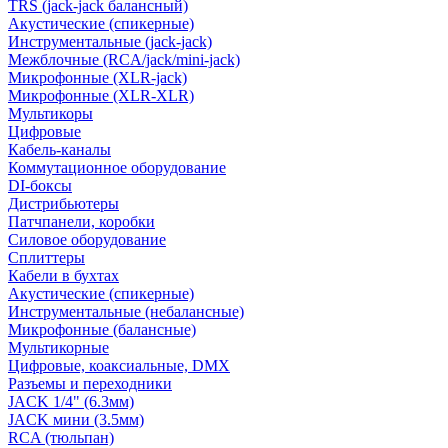
TRS (jack-jack балансный)
Акустические (спикерные)
Инструментальные (jack-jack)
Межблочные (RCA/jack/mini-jack)
Микрофонные (XLR-jack)
Микрофонные (XLR-XLR)
Мультикоры
Цифровые
Кабель-каналы
Коммутационное оборудование
DI-боксы
Дистрибьютеры
Патчпанели, коробки
Силовое оборудование
Сплиттеры
Кабели в бухтах
Акустические (спикерные)
Инструментальные (небалансные)
Микрофонные (балансные)
Мультикорные
Цифровые, коаксиальные, DMX
Разъемы и переходники
JACK 1/4" (6.3мм)
JACK мини (3.5мм)
RCA (тюльпан)