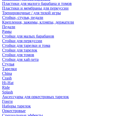
Пластики для малого барабана и томов
Пластики и мембраны для перкуссии
Тренировочные / для тихой игры
Стойки, стулья, педали
Крепления, зажимы, клэмпы, держатели
Педали
Рамы
Стойки для малых барабанов
Стойки для перкуссии
Стойки для тарелки и тома
Стойки для тарелок
Стойки для томов
Стойки для хай-хета
Стулья
Тарелки
China
Crash
Hi-Hat
Ride
Splash
Аксессуары для оркестровых тарелок
Гонги
Наборы тарелок
Оркестровые
Специальные эффекты