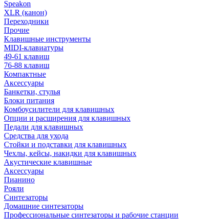
Speakon
XLR (канон)
Переходники
Прочие
Клавишные инструменты
MIDI-клавиатуры
49-61 клавиш
76-88 клавиш
Компактные
Аксессуары
Банкетки, стулья
Блоки питания
Комбоусилители для клавишных
Опции и расширения для клавишных
Педали для клавишных
Средства для ухода
Стойки и подставки для клавишных
Чехлы, кейсы, накидки для клавишных
Акустические клавишные
Аксессуары
Пианино
Рояли
Синтезаторы
Домашние синтезаторы
Профессиональные синтезаторы и рабочие станции