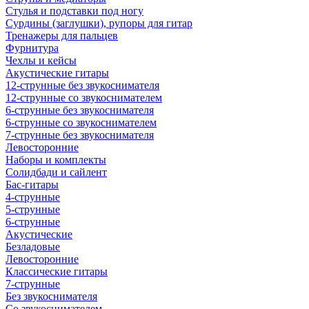
Стулья и подставки под ногу
Сурдины (заглушки), рупоры для гитар
Тренажеры для пальцев
Фурнитура
Чехлы и кейсы
Акустические гитары
12-струнные без звукоснимателя
12-струнные со звукоснимателем
6-струнные без звукоснимателя
6-струнные со звукоснимателем
7-струнные без звукоснимателя
Левосторонние
Наборы и комплекты
Солидбади и сайлент
Бас-гитары
4-струнные
5-струнные
6-струнные
Акустические
Безладовые
Левосторонние
Классические гитары
7-струнные
Без звукоснимателя
Со звукоснимателем