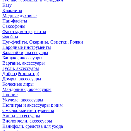
Казу
Кларнеты
Медные духовые
Пан-флейты
Саксофоны
Фаготы, контрфаготы
Флейты
Цуг-флейты, Окарины, Свистки, Рожки
Народные инструменты
Балалайки, аксессуары
Банджо, аксессуары
Варганы, аксессуары
Гусли, аксессуары
Добро (Резонатор)
Домры, аксессуары
Колесные лиры
Мандолины, аксессуары
Прочие
Укулеле, аксессуары
Пюпитры и аксессуары к ним
Смычковые инструменты
Альты, аксессуары
Виолончели, аксессуары
Канифоли, средства для ухода