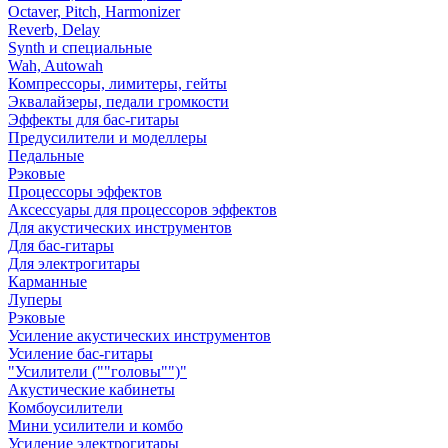
Octaver, Pitch, Harmonizer
Reverb, Delay
Synth и специальные
Wah, Autowah
Компрессоры, лимитеры, гейты
Эквалайзеры, педали громкости
Эффекты для бас-гитары
Предусилители и моделлеры
Педальные
Рэковые
Процессоры эффектов
Аксессуары для процессоров эффектов
Для акустических инструментов
Для бас-гитары
Для электрогитары
Карманные
Луперы
Рэковые
Усиление акустических инструментов
Усиление бас-гитары
"Усилители (""головы"")"
Акустические кабинеты
Комбоусилители
Мини усилители и комбо
Усиление электрогитары