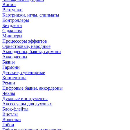
Винил
Вертушки
Картриджи, иглы, слипматы
Контроллеры
Без джога
С джогом
Микшеры
Процессоры эффектов
Оркестровые, народные
Аккордеоны, баяны, гармони
Аккордеоны
Баяны
Гармони
Детские, сувенирные
Концертина
Ремни
Цифровые баяны, аккордеоны
Чехлы
Духовые инструменты
Аксессуары для духовых
Блок-флейты
Вистлы
Волынки
Гобои
Губные гармошки и мелодики