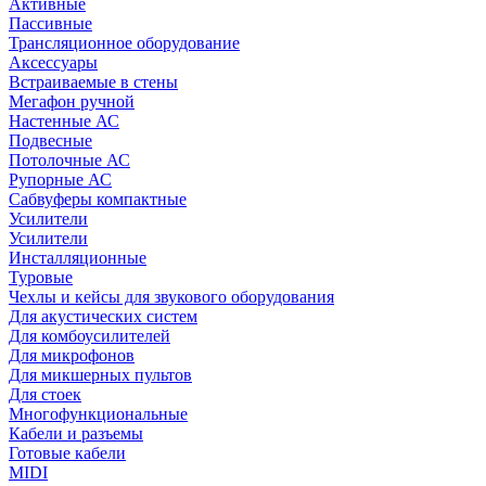
Активные
Пассивные
Трансляционное оборудование
Аксессуары
Встраиваемые в стены
Мегафон ручной
Настенные АС
Подвесные
Потолочные АС
Рупорные АС
Сабвуферы компактные
Усилители
Усилители
Инсталляционные
Туровые
Чехлы и кейсы для звукового оборудования
Для акустических систем
Для комбоусилителей
Для микрофонов
Для микшерных пультов
Для стоек
Многофункциональные
Кабели и разъемы
Готовые кабели
MIDI