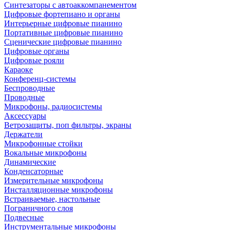
Синтезаторы с автоаккомпанементом
Цифровые фортепиано и органы
Интерьерные цифровые пианино
Портативные цифровые пианино
Сценические цифровые пианино
Цифровые органы
Цифровые рояли
Караоке
Конференц-системы
Беспроводные
Проводные
Микрофоны, радиосистемы
Аксессуары
Ветрозащиты, поп фильтры, экраны
Держатели
Микрофонные стойки
Вокальные микрофоны
Динамические
Конденсаторные
Измерительные микрофоны
Инсталляционные микрофоны
Встраиваемые, настольные
Пограничного слоя
Подвесные
Инструментальные микрофоны