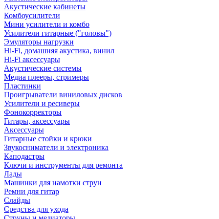
Акустические кабинеты
Комбоусилители
Мини усилители и комбо
Усилители гитарные ("головы")
Эмуляторы нагрузки
Hi-Fi, домашняя акустика, винил
Hi-Fi аксессуары
Акустические системы
Медиа плееры, стримеры
Пластинки
Проигрыватели виниловых дисков
Усилители и ресиверы
Фонокорректоры
Гитары, аксессуары
Аксессуары
Гитарные стойки и крюки
Звукосниматели и электроника
Каподастры
Ключи и инструменты для ремонта
Лады
Машинки для намотки струн
Ремни для гитар
Слайды
Средства для ухода
Струны и медиаторы