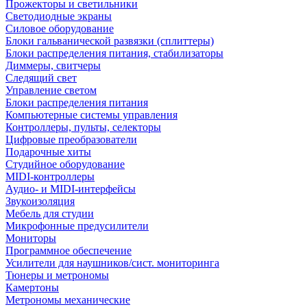
Прожекторы и светильники
Светодиодные экраны
Силовое оборудование
Блоки гальванической развязки (сплиттеры)
Блоки распределения питания, стабилизаторы
Диммеры, свитчеры
Следящий свет
Управление светом
Блоки распределения питания
Компьютерные системы управления
Контроллеры, пульты, селекторы
Цифровые преобразователи
Подарочные хиты
Студийное оборудование
MIDI-контроллеры
Аудио- и MIDI-интерфейсы
Звукоизоляция
Мебель для студии
Микрофонные предусилители
Мониторы
Программное обеспечение
Усилители для наушников/сист. мониторинга
Тюнеры и метрономы
Камертоны
Метрономы механические