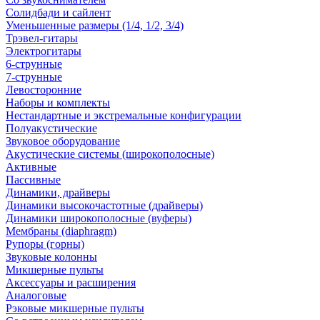
Солидбади и сайлент
Уменьшенные размеры (1/4, 1/2, 3/4)
Трэвел-гитары
Электрогитары
6-струнные
7-струнные
Левосторонние
Наборы и комплекты
Нестандартные и экстремальные конфигурации
Полуакустические
Звуковое оборудование
Акустические системы (широкополосные)
Активные
Пассивные
Динамики, драйверы
Динамики высокочастотные (драйверы)
Динамики широкополосные (вуферы)
Мембраны (diaphragm)
Рупоры (горны)
Звуковые колонны
Микшерные пульты
Аксессуары и расширения
Аналоговые
Рэковые микшерные пульты