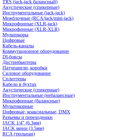
TRS (jack-jack балансный)
Акустические (спикерные)
Инструментальные (jack-jack)
Межблочные (RCA/jack/mini-jack)
Микрофонные (XLR-jack)
Микрофонные (XLR-XLR)
Мультикоры
Цифровые
Кабель-каналы
Коммутационное оборудование
DI-боксы
Дистрибьютеры
Патчпанели, коробки
Силовое оборудование
Сплиттеры
Кабели в бухтах
Акустические (спикерные)
Инструментальные (небалансные)
Микрофонные (балансные)
Мультикорные
Цифровые, коаксиальные, DMX
Разъемы и переходники
JACK 1/4" (6.3мм)
JACK мини (3.5мм)
RCA (тюльпан)