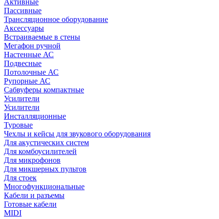
Активные
Пассивные
Трансляционное оборудование
Аксессуары
Встраиваемые в стены
Мегафон ручной
Настенные АС
Подвесные
Потолочные АС
Рупорные АС
Сабвуферы компактные
Усилители
Усилители
Инсталляционные
Туровые
Чехлы и кейсы для звукового оборудования
Для акустических систем
Для комбоусилителей
Для микрофонов
Для микшерных пультов
Для стоек
Многофункциональные
Кабели и разъемы
Готовые кабели
MIDI