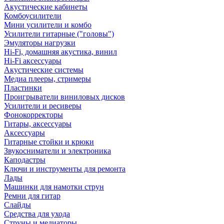
Акустические кабинеты
Комбоусилители
Мини усилители и комбо
Усилители гитарные ("головы")
Эмуляторы нагрузки
Hi-Fi, домашняя акустика, винил
Hi-Fi аксессуары
Акустические системы
Медиа плееры, стримеры
Пластинки
Проигрыватели виниловых дисков
Усилители и ресиверы
Фонокорректоры
Гитары, аксессуары
Аксессуары
Гитарные стойки и крюки
Звукосниматели и электроника
Каподастры
Ключи и инструменты для ремонта
Лады
Машинки для намотки струн
Ремни для гитар
Слайды
Средства для ухода
Струны и медиаторы