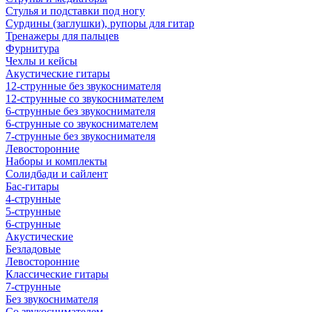
Стулья и подставки под ногу
Сурдины (заглушки), рупоры для гитар
Тренажеры для пальцев
Фурнитура
Чехлы и кейсы
Акустические гитары
12-струнные без звукоснимателя
12-струнные со звукоснимателем
6-струнные без звукоснимателя
6-струнные со звукоснимателем
7-струнные без звукоснимателя
Левосторонние
Наборы и комплекты
Солидбади и сайлент
Бас-гитары
4-струнные
5-струнные
6-струнные
Акустические
Безладовые
Левосторонние
Классические гитары
7-струнные
Без звукоснимателя
Со звукоснимателем