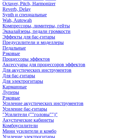
Octaver, Pitch, Harmonizer
Reverb, Delay
Synth и специальные
Wah, Autowah
Компрессоры, лимитеры, гейты
Эквалайзеры, педали громкости
Эффекты для бас-гитары
Предусилители и моделлеры
Педальные
Рэковые
Процессоры эффектов
Аксессуары для процессоров эффектов
Для акустических инструментов
Для бас-гитары
Для электрогитары
Карманные
Луперы
Рэковые
Усиление акустических инструментов
Усиление бас-гитары
"Усилители (""головы"")"
Акустические кабинеты
Комбоусилители
Мини усилители и комбо
Усиление электрогитары