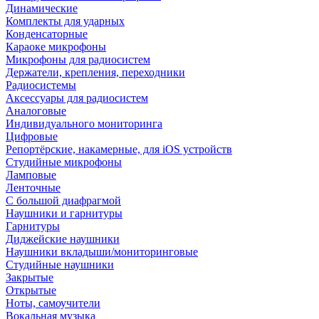
Динамические
Комплекты для ударных
Конденсаторные
Караоке микрофоны
Микрофоны для радиосистем
Держатели, крепления, переходники
Радиосистемы
Аксессуары для радиосистем
Аналоговые
Индивидуального мониторинга
Цифровые
Репортёрские, накамерные, для iOS устройств
Студийные микрофоны
Ламповые
Ленточные
С большой диафрагмой
Наушники и гарнитуры
Гарнитуры
Диджейские наушники
Наушники вкладыши/мониторинговые
Студийные наушники
Закрытые
Открытые
Ноты, самоучители
Вокальная музыка