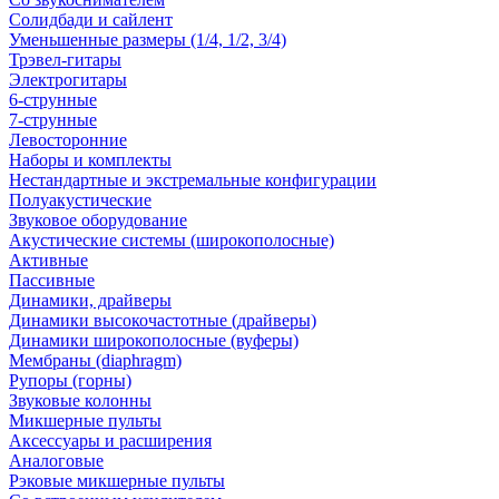
Солидбади и сайлент
Уменьшенные размеры (1/4, 1/2, 3/4)
Трэвел-гитары
Электрогитары
6-струнные
7-струнные
Левосторонние
Наборы и комплекты
Нестандартные и экстремальные конфигурации
Полуакустические
Звуковое оборудование
Акустические системы (широкополосные)
Активные
Пассивные
Динамики, драйверы
Динамики высокочастотные (драйверы)
Динамики широкополосные (вуферы)
Мембраны (diaphragm)
Рупоры (горны)
Звуковые колонны
Микшерные пульты
Аксессуары и расширения
Аналоговые
Рэковые микшерные пульты