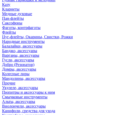
Казу
Кларнеты
Медные духовые
Пан-флейты
Саксофоны
Фаготы, контрфаготы
Флейты
Цуг-флейты, Окарины, Свистки, Рожки
Народные инструменты
Балалайки, аксессуары
Банджо, аксессуары
Варганы, аксессуары
Гусли, аксессуары
Добро (Резонатор)
Домры, аксессуары
Колесные лиры
Мандолины, аксессуары
Прочие
Укулеле, аксессуары
Пюпитры и аксессуары к ним
Смычковые инструменты
Альты, аксессуары
Виолончели, аксессуары
Канифоли, средства для ухода