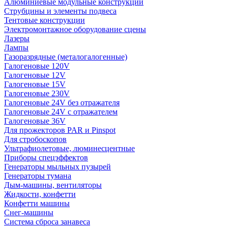
Алюминиевые модульные конструкции
Струбцины и элементы подвеса
Тентовые конструкции
Электромонтажное оборудование сцены
Лазеры
Лампы
Газоразрядные (металогалогенные)
Галогеновые 120V
Галогеновые 12V
Галогеновые 15V
Галогеновые 230V
Галогеновые 24V без отражателя
Галогеновые 24V с отражателем
Галогеновые 36V
Для прожекторов PAR и Pinspot
Для стробоскопов
Ультрафиолетовые, люминесцентные
Приборы спецэффектов
Генераторы мыльных пузырей
Генераторы тумана
Дым-машины, вентиляторы
Жидкости, конфетти
Конфетти машины
Снег-машины
Система сброса занавеса