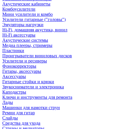
Акустические кабинеты
Комбоусилители
Мини усилители и комбо
Усилители гитарные ("головы")
Эмуляторы нагрузки
Hi-Fi, домашняя акустика, винил
Hi-Fi аксессуары
Акустические системы
Медиа плееры, стримеры
Пластинки
Проигрыватели виниловых дисков
Усилители и ресиверы
Фонокорректоры
Гитары, аксессуары
Аксессуары
Гитарные стойки и крюки
Звукосниматели и электроника
Каподастры
Ключи и инструменты для ремонта
Лады
Машинки для намотки струн
Ремни для гитар
Слайды
Средства для ухода
Струны и медиаторы