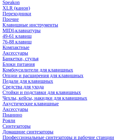
Speakon
XLR (канон)
Переходники
Прочие
Клавишные инструменты
MIDI-клавиатуры
49-61 клавиш
76-88 клавиш
Компактные
Аксессуары
Банкетки, стулья
Блоки питания
Комбоусилители для клавишных
Опции и расширения для клавишных
Педали для клавишных
Средства для ухода
Стойки и подставки для клавишных
Чехлы, кейсы, накидки для клавишных
Акустические клавишные
Аксессуары
Пианино
Рояли
Синтезаторы
Домашние синтезаторы
Профессиональные синтезаторы и рабочие станции