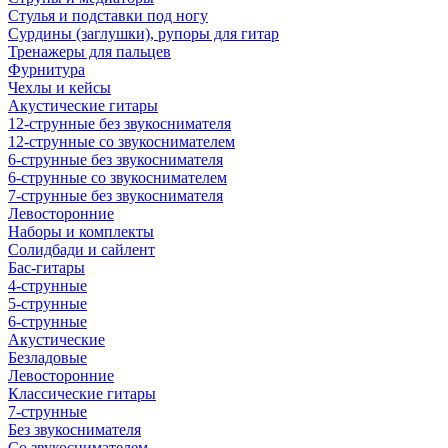
Стулья и подставки под ногу
Сурдины (заглушки), рупоры для гитар
Тренажеры для пальцев
Фурнитура
Чехлы и кейсы
Акустические гитары
12-струнные без звукоснимателя
12-струнные со звукоснимателем
6-струнные без звукоснимателя
6-струнные со звукоснимателем
7-струнные без звукоснимателя
Левосторонние
Наборы и комплекты
Солидбади и сайлент
Бас-гитары
4-струнные
5-струнные
6-струнные
Акустические
Безладовые
Левосторонние
Классические гитары
7-струнные
Без звукоснимателя
Со звукоснимателем