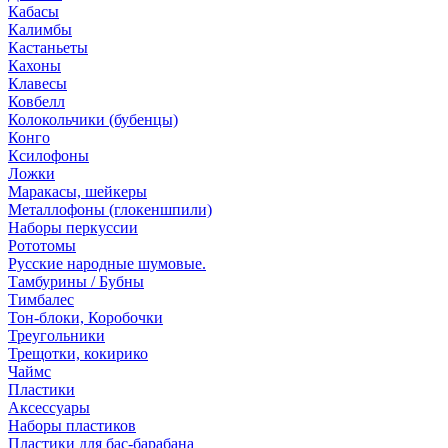
Кабасы
Калимбы
Кастаньеты
Кахоны
Клавесы
Ковбелл
Колокольчики (бубенцы)
Конго
Ксилофоны
Ложки
Маракасы, шейкеры
Металлофоны (глокеншпили)
Наборы перкуссии
Рототомы
Русские народные шумовые.
Тамбурины / Бубны
Тимбалес
Тон-блоки, Коробочки
Треугольники
Трещотки, кокирико
Чаймс
Пластики
Аксессуары
Наборы пластиков
Пластики для бас-барабана