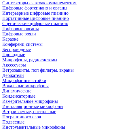
Синтезаторы с автоаккомпанементом
Цифровые фортепиано и органы
Интерьерные цифровые пианино
Портативные цифровые пианино
Сценические цифровые пианино
Цифровые органы
Цифровые рояли
Караоке
Конференц-системы
Беспроводные
Проводные
Микрофоны, радиосистемы
Аксессуары
Ветрозащиты, поп фильтры, экраны
Держатели
Микрофонные стойки
Вокальные микрофоны
Динамические
Конденсаторные
Измерительные микрофоны
Инсталляционные микрофоны
Встраиваемые, настольные
Пограничного слоя
Подвесные
Инструментальные микрофоны