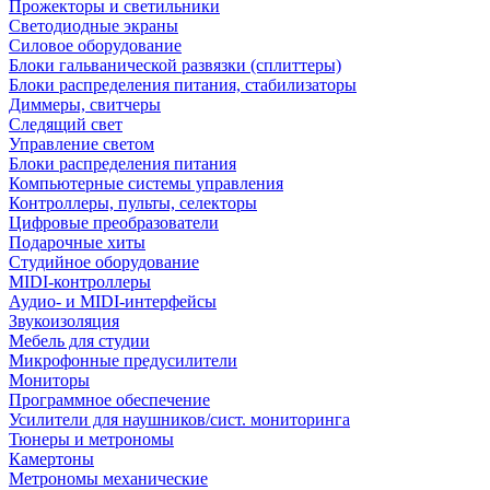
Прожекторы и светильники
Светодиодные экраны
Силовое оборудование
Блоки гальванической развязки (сплиттеры)
Блоки распределения питания, стабилизаторы
Диммеры, свитчеры
Следящий свет
Управление светом
Блоки распределения питания
Компьютерные системы управления
Контроллеры, пульты, селекторы
Цифровые преобразователи
Подарочные хиты
Студийное оборудование
MIDI-контроллеры
Аудио- и MIDI-интерфейсы
Звукоизоляция
Мебель для студии
Микрофонные предусилители
Мониторы
Программное обеспечение
Усилители для наушников/сист. мониторинга
Тюнеры и метрономы
Камертоны
Метрономы механические