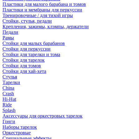
Пластики для малого барабана и томов
Пластики и мембраны для перкуссии
Тренировочные / для тихой игры
Стойки, стулья, педали
Крепления, зажимы, клэмпы, держатели
Педали
Рамы
Стойки для малых барабанов
Стойки для перкуссии
Стойки для тарелки и тома
Стойки для тарелок
Стойки для томов
Стойки для хай-хета
Стулья
Тарелки
China
Crash
Hi-Hat
Ride
Splash
Аксессуары для оркестровых тарелок
Гонги
Наборы тарелок
Оркестровые
Специальные эффекты