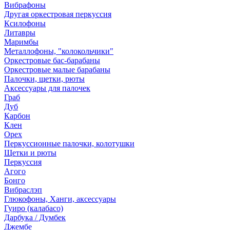
Вибрафоны
Другая оркестровая перкуссия
Ксилофоны
Литавры
Маримбы
Металлофоны, "колокольчики"
Оркестровые бас-барабаны
Оркестровые малые барабаны
Палочки, щетки, рюты
Аксессуары для палочек
Граб
Дуб
Карбон
Клен
Орех
Перкуссионные палочки, колотушки
Щетки и рюты
Перкуссия
Агого
Бонго
Вибраслэп
Глюкофоны, Ханги, аксессуары
Гуиро (калабасо)
Дарбука / Думбек
Джембе