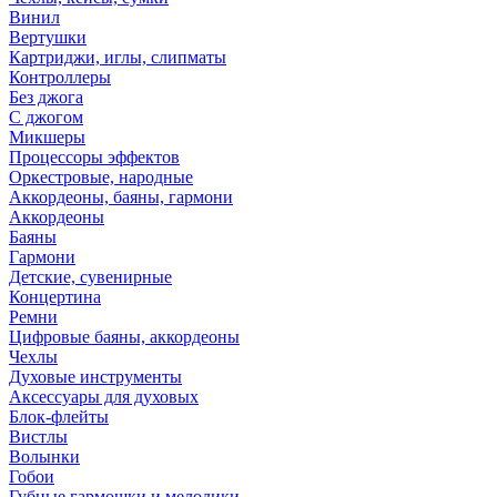
Винил
Вертушки
Картриджи, иглы, слипматы
Контроллеры
Без джога
С джогом
Микшеры
Процессоры эффектов
Оркестровые, народные
Аккордеоны, баяны, гармони
Аккордеоны
Баяны
Гармони
Детские, сувенирные
Концертина
Ремни
Цифровые баяны, аккордеоны
Чехлы
Духовые инструменты
Аксессуары для духовых
Блок-флейты
Вистлы
Волынки
Гобои
Губные гармошки и мелодики