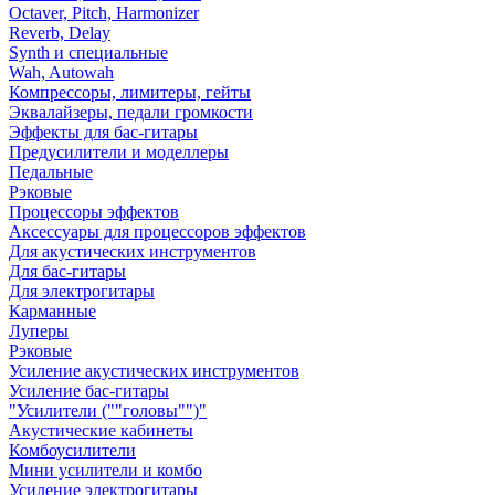
Octaver, Pitch, Harmonizer
Reverb, Delay
Synth и специальные
Wah, Autowah
Компрессоры, лимитеры, гейты
Эквалайзеры, педали громкости
Эффекты для бас-гитары
Предусилители и моделлеры
Педальные
Рэковые
Процессоры эффектов
Аксессуары для процессоров эффектов
Для акустических инструментов
Для бас-гитары
Для электрогитары
Карманные
Луперы
Рэковые
Усиление акустических инструментов
Усиление бас-гитары
"Усилители (""головы"")"
Акустические кабинеты
Комбоусилители
Мини усилители и комбо
Усиление электрогитары