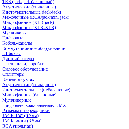
TRS (jack-jack балансный)
Акустические (спикерные)
Инструментальные (jack-jack)
Межблочные (RCA/jack/mini-jack)
Микрофонные (XLR-jack)
Микрофонные (XLR-XLR)
Мультикоры
Цифровые
Кабель-каналы
Коммутационное оборудование
DI-боксы
Дистрибьютеры
Патчпанели, коробки
Силовое оборудование
Сплиттеры
Кабели в бухтах
Акустические (спикерные)
Инструментальные (небалансные)
Микрофонные (балансные)
Мультикорные
Цифровые, коаксиальные, DMX
Разъемы и переходники
JACK 1/4" (6.3мм)
JACK мини (3.5мм)
RCA (тюльпан)