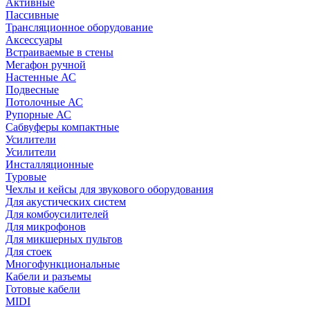
Активные
Пассивные
Трансляционное оборудование
Аксессуары
Встраиваемые в стены
Мегафон ручной
Настенные АС
Подвесные
Потолочные АС
Рупорные АС
Сабвуферы компактные
Усилители
Усилители
Инсталляционные
Туровые
Чехлы и кейсы для звукового оборудования
Для акустических систем
Для комбоусилителей
Для микрофонов
Для микшерных пультов
Для стоек
Многофункциональные
Кабели и разъемы
Готовые кабели
MIDI