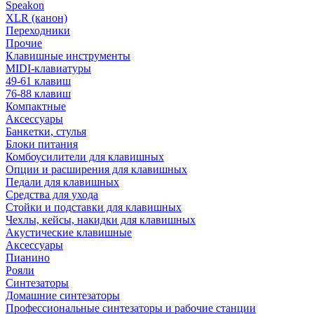
Speakon
XLR (канон)
Переходники
Прочие
Клавишные инструменты
MIDI-клавиатуры
49-61 клавиш
76-88 клавиш
Компактные
Аксессуары
Банкетки, стулья
Блоки питания
Комбоусилители для клавишных
Опции и расширения для клавишных
Педали для клавишных
Средства для ухода
Стойки и подставки для клавишных
Чехлы, кейсы, накидки для клавишных
Акустические клавишные
Аксессуары
Пианино
Рояли
Синтезаторы
Домашние синтезаторы
Профессиональные синтезаторы и рабочие станции