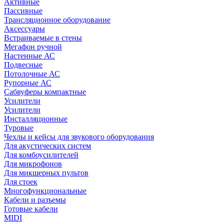
Активные
Пассивные
Трансляционное оборудование
Аксессуары
Встраиваемые в стены
Мегафон ручной
Настенные АС
Подвесные
Потолочные АС
Рупорные АС
Сабвуферы компактные
Усилители
Усилители
Инсталляционные
Туровые
Чехлы и кейсы для звукового оборудования
Для акустических систем
Для комбоусилителей
Для микрофонов
Для микшерных пультов
Для стоек
Многофункциональные
Кабели и разъемы
Готовые кабели
MIDI