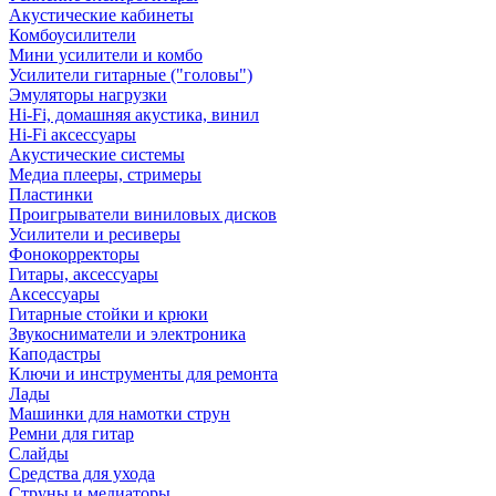
Акустические кабинеты
Комбоусилители
Мини усилители и комбо
Усилители гитарные ("головы")
Эмуляторы нагрузки
Hi-Fi, домашняя акустика, винил
Hi-Fi аксессуары
Акустические системы
Медиа плееры, стримеры
Пластинки
Проигрыватели виниловых дисков
Усилители и ресиверы
Фонокорректоры
Гитары, аксессуары
Аксессуары
Гитарные стойки и крюки
Звукосниматели и электроника
Каподастры
Ключи и инструменты для ремонта
Лады
Машинки для намотки струн
Ремни для гитар
Слайды
Средства для ухода
Струны и медиаторы