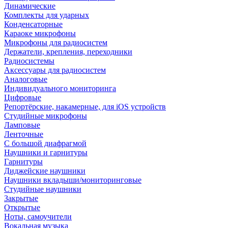
Динамические
Комплекты для ударных
Конденсаторные
Караоке микрофоны
Микрофоны для радиосистем
Держатели, крепления, переходники
Радиосистемы
Аксессуары для радиосистем
Аналоговые
Индивидуального мониторинга
Цифровые
Репортёрские, накамерные, для iOS устройств
Студийные микрофоны
Ламповые
Ленточные
С большой диафрагмой
Наушники и гарнитуры
Гарнитуры
Диджейские наушники
Наушники вкладыши/мониторинговые
Студийные наушники
Закрытые
Открытые
Ноты, самоучители
Вокальная музыка