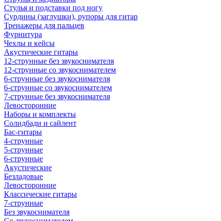
Стулья и подставки под ногу
Сурдины (заглушки), рупоры для гитар
Тренажеры для пальцев
Фурнитура
Чехлы и кейсы
Акустические гитары
12-струнные без звукоснимателя
12-струнные со звукоснимателем
6-струнные без звукоснимателя
6-струнные со звукоснимателем
7-струнные без звукоснимателя
Левосторонние
Наборы и комплекты
Солидбади и сайлент
Бас-гитары
4-струнные
5-струнные
6-струнные
Акустические
Безладовые
Левосторонние
Классические гитары
7-струнные
Без звукоснимателя
Со звукоснимателем