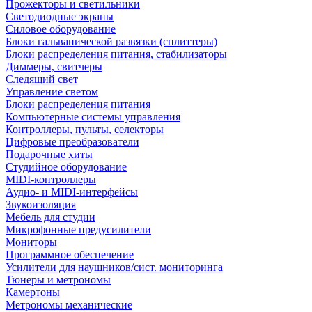
Прожекторы и светильники
Светодиодные экраны
Силовое оборудование
Блоки гальванической развязки (сплиттеры)
Блоки распределения питания, стабилизаторы
Диммеры, свитчеры
Следящий свет
Управление светом
Блоки распределения питания
Компьютерные системы управления
Контроллеры, пульты, селекторы
Цифровые преобразователи
Подарочные хиты
Студийное оборудование
MIDI-контроллеры
Аудио- и MIDI-интерфейсы
Звукоизоляция
Мебель для студии
Микрофонные предусилители
Мониторы
Программное обеспечение
Усилители для наушников/сист. мониторинга
Тюнеры и метрономы
Камертоны
Метрономы механические