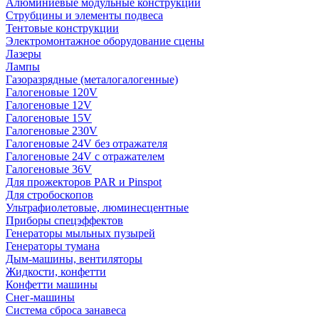
Алюминиевые модульные конструкции
Струбцины и элементы подвеса
Тентовые конструкции
Электромонтажное оборудование сцены
Лазеры
Лампы
Газоразрядные (металогалогенные)
Галогеновые 120V
Галогеновые 12V
Галогеновые 15V
Галогеновые 230V
Галогеновые 24V без отражателя
Галогеновые 24V с отражателем
Галогеновые 36V
Для прожекторов PAR и Pinspot
Для стробоскопов
Ультрафиолетовые, люминесцентные
Приборы спецэффектов
Генераторы мыльных пузырей
Генераторы тумана
Дым-машины, вентиляторы
Жидкости, конфетти
Конфетти машины
Снег-машины
Система сброса занавеса