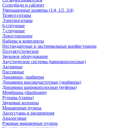
Солидбади и сайлент
Уменьшенные размеры (1/4, 1/2, 3/4)
Трэвел-гитары
Электрогитары
6-струнные
7-струнные
Левосторонние
Наборы и комплекты
Нестандартные и экстремальные конфигурации
Полуакустические
Звуковое оборудование
Акустические системы (широкополосные)
Активные
Пассивные
Динамики, драйверы
Динамики высокочастотные (драйверы)
Динамики широкополосные (вуферы)
Мембраны (diaphragm)
Рупоры (горны)
Звуковые колонны
Микшерные пульты
Аксессуары и расширения
Аналоговые
Рэковые микшерные пульты