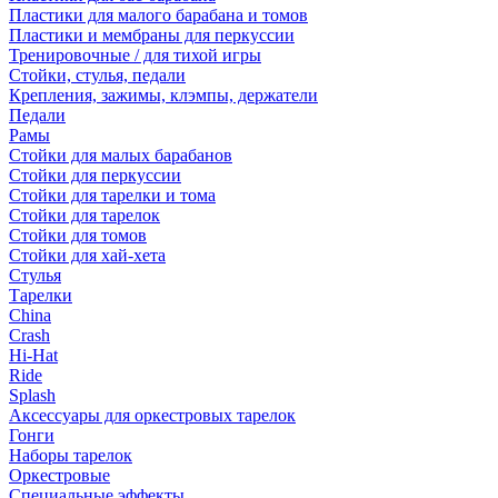
Пластики для малого барабана и томов
Пластики и мембраны для перкуссии
Тренировочные / для тихой игры
Стойки, стулья, педали
Крепления, зажимы, клэмпы, держатели
Педали
Рамы
Стойки для малых барабанов
Стойки для перкуссии
Стойки для тарелки и тома
Стойки для тарелок
Стойки для томов
Стойки для хай-хета
Стулья
Тарелки
China
Crash
Hi-Hat
Ride
Splash
Аксессуары для оркестровых тарелок
Гонги
Наборы тарелок
Оркестровые
Специальные эффекты