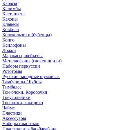
Кабасы
Калимбы
Кастаньеты
Кахоны
Клавесы
Ковбелл
Колокольчики (бубенцы)
Конго
Ксилофоны
Ложки
Маракасы, шейкеры
Металлофоны (глокеншпили)
Наборы перкуссии
Рототомы
Русские народные шумовые.
Тамбурины / Бубны
Тимбалес
Тон-блоки, Коробочки
Треугольники
Трещотки, кокирико
Чаймс
Пластики
Аксессуары
Наборы пластиков
Пластики для бас-барабана