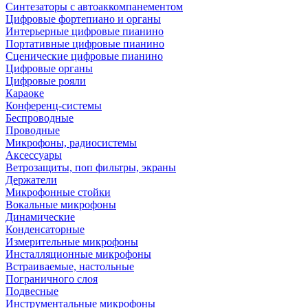
Синтезаторы с автоаккомпанементом
Цифровые фортепиано и органы
Интерьерные цифровые пианино
Портативные цифровые пианино
Сценические цифровые пианино
Цифровые органы
Цифровые рояли
Караоке
Конференц-системы
Беспроводные
Проводные
Микрофоны, радиосистемы
Аксессуары
Ветрозащиты, поп фильтры, экраны
Держатели
Микрофонные стойки
Вокальные микрофоны
Динамические
Конденсаторные
Измерительные микрофоны
Инсталляционные микрофоны
Встраиваемые, настольные
Пограничного слоя
Подвесные
Инструментальные микрофоны