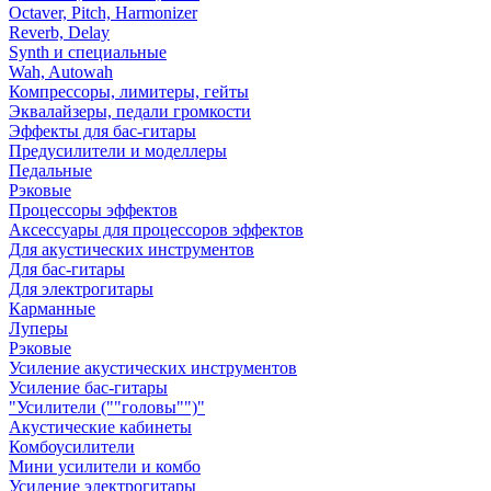
Octaver, Pitch, Harmonizer
Reverb, Delay
Synth и специальные
Wah, Autowah
Компрессоры, лимитеры, гейты
Эквалайзеры, педали громкости
Эффекты для бас-гитары
Предусилители и моделлеры
Педальные
Рэковые
Процессоры эффектов
Аксессуары для процессоров эффектов
Для акустических инструментов
Для бас-гитары
Для электрогитары
Карманные
Луперы
Рэковые
Усиление акустических инструментов
Усиление бас-гитары
"Усилители (""головы"")"
Акустические кабинеты
Комбоусилители
Мини усилители и комбо
Усиление электрогитары