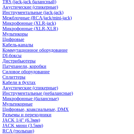
TRS (jack-jack балансный)
Акустические (спикерные)
Инструментальные (jack-jack)
Межблочные (RCA/jack/mini-jack)
Микрофонные (XLR-jack)
Микрофонные (XLR-XLR)
Мультикоры
Цифровые
Кабель-каналы
Коммутационное оборудование
DI-боксы
Дистрибьютеры
Патчпанели, коробки
Силовое оборудование
Сплиттеры
Кабели в бухтах
Акустические (спикерные)
Инструментальные (небалансные)
Микрофонные (балансные)
Мультикорные
Цифровые, коаксиальные, DMX
Разъемы и переходники
JACK 1/4" (6.3мм)
JACK мини (3.5мм)
RCA (тюльпан)