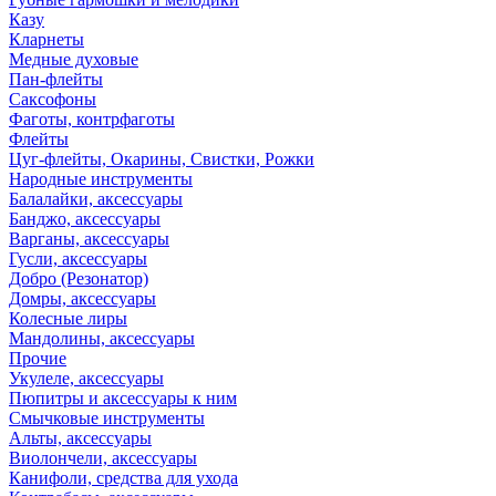
Казу
Кларнеты
Медные духовые
Пан-флейты
Саксофоны
Фаготы, контрфаготы
Флейты
Цуг-флейты, Окарины, Свистки, Рожки
Народные инструменты
Балалайки, аксессуары
Банджо, аксессуары
Варганы, аксессуары
Гусли, аксессуары
Добро (Резонатор)
Домры, аксессуары
Колесные лиры
Мандолины, аксессуары
Прочие
Укулеле, аксессуары
Пюпитры и аксессуары к ним
Смычковые инструменты
Альты, аксессуары
Виолончели, аксессуары
Канифоли, средства для ухода