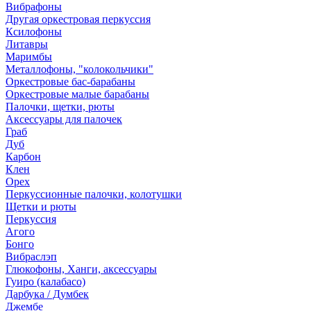
Вибрафоны
Другая оркестровая перкуссия
Ксилофоны
Литавры
Маримбы
Металлофоны, "колокольчики"
Оркестровые бас-барабаны
Оркестровые малые барабаны
Палочки, щетки, рюты
Аксессуары для палочек
Граб
Дуб
Карбон
Клен
Орех
Перкуссионные палочки, колотушки
Щетки и рюты
Перкуссия
Агого
Бонго
Вибраслэп
Глюкофоны, Ханги, аксессуары
Гуиро (калабасо)
Дарбука / Думбек
Джембе