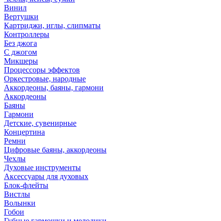
Винил
Вертушки
Картриджи, иглы, слипматы
Контроллеры
Без джога
С джогом
Микшеры
Процессоры эффектов
Оркестровые, народные
Аккордеоны, баяны, гармони
Аккордеоны
Баяны
Гармони
Детские, сувенирные
Концертина
Ремни
Цифровые баяны, аккордеоны
Чехлы
Духовые инструменты
Аксессуары для духовых
Блок-флейты
Вистлы
Волынки
Гобои
Губные гармошки и мелодики