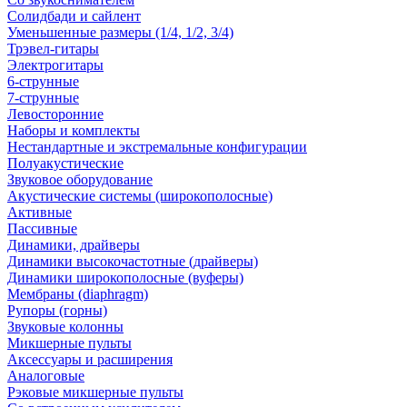
Солидбади и сайлент
Уменьшенные размеры (1/4, 1/2, 3/4)
Трэвел-гитары
Электрогитары
6-струнные
7-струнные
Левосторонние
Наборы и комплекты
Нестандартные и экстремальные конфигурации
Полуакустические
Звуковое оборудование
Акустические системы (широкополосные)
Активные
Пассивные
Динамики, драйверы
Динамики высокочастотные (драйверы)
Динамики широкополосные (вуферы)
Мембраны (diaphragm)
Рупоры (горны)
Звуковые колонны
Микшерные пульты
Аксессуары и расширения
Аналоговые
Рэковые микшерные пульты