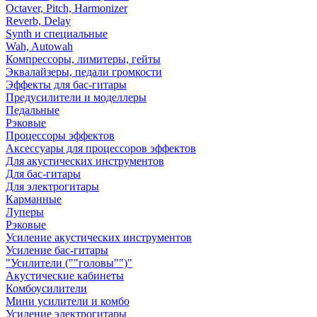
Octaver, Pitch, Harmonizer
Reverb, Delay
Synth и специальные
Wah, Autowah
Компрессоры, лимитеры, гейты
Эквалайзеры, педали громкости
Эффекты для бас-гитары
Предусилители и моделлеры
Педальные
Рэковые
Процессоры эффектов
Аксессуары для процессоров эффектов
Для акустических инструментов
Для бас-гитары
Для электрогитары
Карманные
Луперы
Рэковые
Усиление акустических инструментов
Усиление бас-гитары
"Усилители (""головы"")"
Акустические кабинеты
Комбоусилители
Мини усилители и комбо
Усиление электрогитары