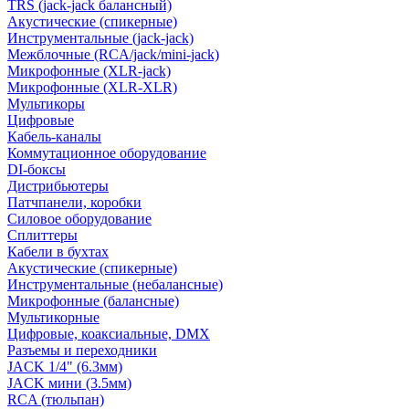
TRS (jack-jack балансный)
Акустические (спикерные)
Инструментальные (jack-jack)
Межблочные (RCA/jack/mini-jack)
Микрофонные (XLR-jack)
Микрофонные (XLR-XLR)
Мультикоры
Цифровые
Кабель-каналы
Коммутационное оборудование
DI-боксы
Дистрибьютеры
Патчпанели, коробки
Силовое оборудование
Сплиттеры
Кабели в бухтах
Акустические (спикерные)
Инструментальные (небалансные)
Микрофонные (балансные)
Мультикорные
Цифровые, коаксиальные, DMX
Разъемы и переходники
JACK 1/4" (6.3мм)
JACK мини (3.5мм)
RCA (тюльпан)