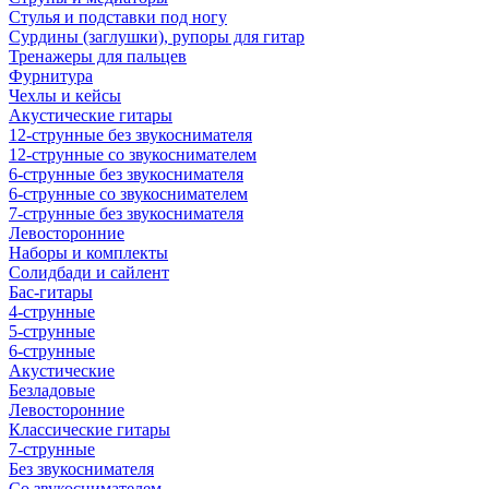
Стулья и подставки под ногу
Сурдины (заглушки), рупоры для гитар
Тренажеры для пальцев
Фурнитура
Чехлы и кейсы
Акустические гитары
12-струнные без звукоснимателя
12-струнные со звукоснимателем
6-струнные без звукоснимателя
6-струнные со звукоснимателем
7-струнные без звукоснимателя
Левосторонние
Наборы и комплекты
Солидбади и сайлент
Бас-гитары
4-струнные
5-струнные
6-струнные
Акустические
Безладовые
Левосторонние
Классические гитары
7-струнные
Без звукоснимателя
Со звукоснимателем