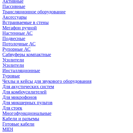
Активные
Пассивные
Трансляционное оборудование
Аксессуары
Встраиваемые в стены
Мегафон ручной
Настенные АС
Подвесные
Потолочные АС
Рупорные АС
Сабвуферы компактные
Усилители
Усилители
Инсталляционные
Туровые
Чехлы и кейсы для звукового оборудования
Для акустических систем
Для комбоусилителей
Для микрофонов
Для микшерных пультов
Для стоек
Многофункциональные
Кабели и разъемы
Готовые кабели
MIDI