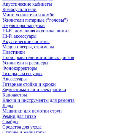
Акустические кабинеты
Комбоусилители
Мини усилители и комбо
Усилители гитарные ("головы")
Эмуляторы нагрузки
Hi-Fi, домашняя акустика, винил
Hi-Fi аксессуары
Акустические системы
Медиа плееры, стримеры
Пластинки
Проигрыватели виниловых дисков
Усилители и ресиверы
Фонокорректоры
Гитары, аксессуары
Аксессуары
Гитарные стойки и крюки
Звукосниматели и электроника
Каподастры
Ключи и инструменты для ремонта
Лады
Машинки для намотки струн
Ремни для гитар
Слайды
Средства для ухода
Струны и медиаторы