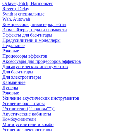
Octaver, Pitch, Harmonizer
Reverb, Delay
Synth и специальные
Wah, Autowah
Компрессоры, лимитеры, гейты
Эквалайзеры, педали громкости
Эффекты для бас-гитары
Предусилители и моделлеры
Педальные
Рэковые
Процессоры эффектов
Аксессуары для процессоров эффектов
Для акустических инструментов
Для бас-гитары
Для электрогитары
Карманные
Луперы
Рэковые
Усиление акустических инструментов
Усиление бас-гитары
"Усилители (""головы"")"
Акустические кабинеты
Комбоусилители
Мини усилители и комбо
Усиление электрогитары