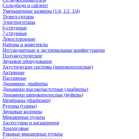
Солидбади и сайлент
Уменьшенные размеры (1/4, 1/2, 3/4)
Трэвел-гитары
Электрогитары
6-струнные
7-струнные
Левосторонние
Наборы и комплекты
Нестандартные и экстремальные конфигурации
Полуакустические
Звуковое оборудование
Акустические системы (широкополосные)
Активные
Пассивные
Динамики, драйверы
Динамики высокочастотные (драйверы)
Динамики широкополосные (вуферы)
Мембраны (diaphragm)
Рупоры (горны)
Звуковые колонны
Микшерные пульты
Аксессуары и расширения
Аналоговые
Рэковые микшерные пульты