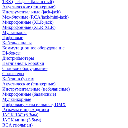
TRS (jack-jack балансный)
Акустические (спикерные)
Инструментальные (jack-jack)
Межблочные (RCA/jack/mini-jack)
Микрофонные (XLR-jack)
Микрофонные (XLR-XLR)
Мультикоры
Цифровые
Кабель-каналы
Коммутационное оборудование
DI-боксы
Дистрибьютеры
Патчпанели, коробки
Силовое оборудование
Сплиттеры
Кабели в бухтах
Акустические (спикерные)
Инструментальные (небалансные)
Микрофонные (балансные)
Мультикорные
Цифровые, коаксиальные, DMX
Разъемы и переходники
JACK 1/4" (6.3мм)
JACK мини (3.5мм)
RCA (тюльпан)