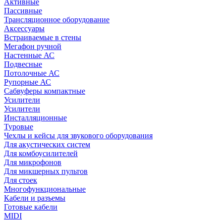
Активные
Пассивные
Трансляционное оборудование
Аксессуары
Встраиваемые в стены
Мегафон ручной
Настенные АС
Подвесные
Потолочные АС
Рупорные АС
Сабвуферы компактные
Усилители
Усилители
Инсталляционные
Туровые
Чехлы и кейсы для звукового оборудования
Для акустических систем
Для комбоусилителей
Для микрофонов
Для микшерных пультов
Для стоек
Многофункциональные
Кабели и разъемы
Готовые кабели
MIDI