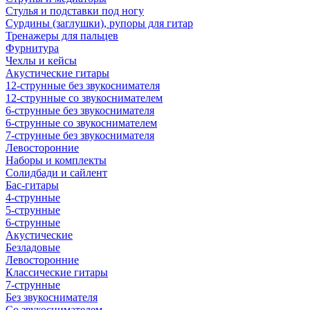
Стулья и подставки под ногу
Сурдины (заглушки), рупоры для гитар
Тренажеры для пальцев
Фурнитура
Чехлы и кейсы
Акустические гитары
12-струнные без звукоснимателя
12-струнные со звукоснимателем
6-струнные без звукоснимателя
6-струнные со звукоснимателем
7-струнные без звукоснимателя
Левосторонние
Наборы и комплекты
Солидбади и сайлент
Бас-гитары
4-струнные
5-струнные
6-струнные
Акустические
Безладовые
Левосторонние
Классические гитары
7-струнные
Без звукоснимателя
Со звукоснимателем