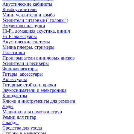
Акустические кабинеты
Комбоусилители
Мини усилители и комбо
Усилители гитарные ("головы")
Эмуляторы нагрузки
Hi-Fi, домашняя акустика, винил
Hi-Fi аксессуары
Акустические системы
Медиа плееры, стримеры
Пластинки
Проигрыватели виниловых дисков
Усилители и ресиверы
Фонокорректоры
Гитары, аксессуары
Аксессуары
Гитарные стойки и крюки
Звукосниматели и электроника
Каподастры
Ключи и инструменты для ремонта
Лады
Машинки для намотки струн
Ремни для гитар
Слайды
Средства для ухода
Струны и медиаторы