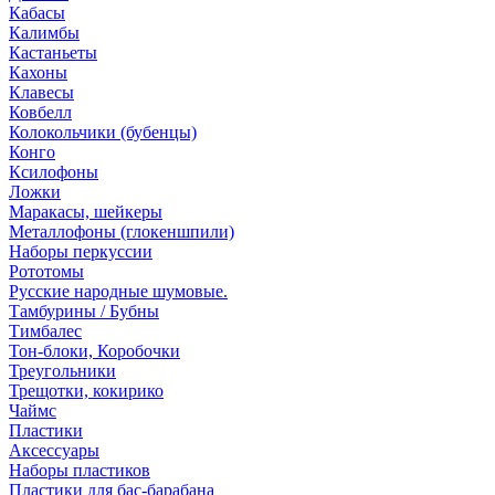
Кабасы
Калимбы
Кастаньеты
Кахоны
Клавесы
Ковбелл
Колокольчики (бубенцы)
Конго
Ксилофоны
Ложки
Маракасы, шейкеры
Металлофоны (глокеншпили)
Наборы перкуссии
Рототомы
Русские народные шумовые.
Тамбурины / Бубны
Тимбалес
Тон-блоки, Коробочки
Треугольники
Трещотки, кокирико
Чаймс
Пластики
Аксессуары
Наборы пластиков
Пластики для бас-барабана