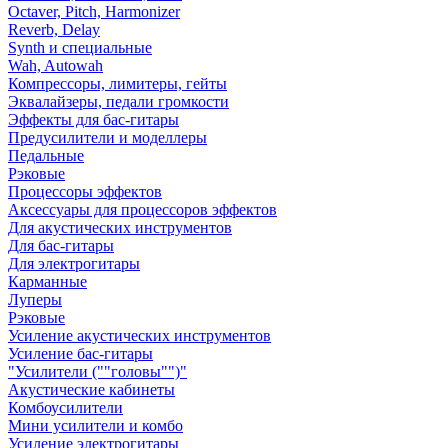
Octaver, Pitch, Harmonizer
Reverb, Delay
Synth и специальные
Wah, Autowah
Компрессоры, лимитеры, гейты
Эквалайзеры, педали громкости
Эффекты для бас-гитары
Предусилители и моделлеры
Педальные
Рэковые
Процессоры эффектов
Аксессуары для процессоров эффектов
Для акустических инструментов
Для бас-гитары
Для электрогитары
Карманные
Луперы
Рэковые
Усиление акустических инструментов
Усиление бас-гитары
"Усилители (""головы"")"
Акустические кабинеты
Комбоусилители
Мини усилители и комбо
Усиление электрогитары