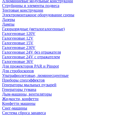
Алюминиевые модульные конструкции
Струбцины и элементы подвеса
Тентовые конструкции
Электромонтажное оборудование сцены
Лазеры
Лампы
Газоразрядные (металогалогенные)
Галогеновые 120V
Галогеновые 12V
Галогеновые 15V
Галогеновые 230V
Галогеновые 24V без отражателя
Галогеновые 24V с отражателем
Галогеновые 36V
Для прожекторов PAR и Pinspot
Для стробоскопов
Ультрафиолетовые, люминесцентные
Приборы спецэффектов
Генераторы мыльных пузырей
Генераторы тумана
Дым-машины, вентиляторы
Жидкости, конфетти
Конфетти машины
Снег-машины
Система сброса занавеса