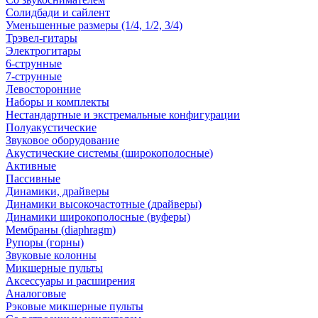
Солидбади и сайлент
Уменьшенные размеры (1/4, 1/2, 3/4)
Трэвел-гитары
Электрогитары
6-струнные
7-струнные
Левосторонние
Наборы и комплекты
Нестандартные и экстремальные конфигурации
Полуакустические
Звуковое оборудование
Акустические системы (широкополосные)
Активные
Пассивные
Динамики, драйверы
Динамики высокочастотные (драйверы)
Динамики широкополосные (вуферы)
Мембраны (diaphragm)
Рупоры (горны)
Звуковые колонны
Микшерные пульты
Аксессуары и расширения
Аналоговые
Рэковые микшерные пульты