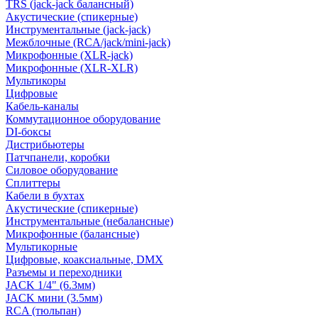
TRS (jack-jack балансный)
Акустические (спикерные)
Инструментальные (jack-jack)
Межблочные (RCA/jack/mini-jack)
Микрофонные (XLR-jack)
Микрофонные (XLR-XLR)
Мультикоры
Цифровые
Кабель-каналы
Коммутационное оборудование
DI-боксы
Дистрибьютеры
Патчпанели, коробки
Силовое оборудование
Сплиттеры
Кабели в бухтах
Акустические (спикерные)
Инструментальные (небалансные)
Микрофонные (балансные)
Мультикорные
Цифровые, коаксиальные, DMX
Разъемы и переходники
JACK 1/4" (6.3мм)
JACK мини (3.5мм)
RCA (тюльпан)