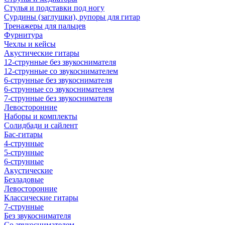
Стулья и подставки под ногу
Сурдины (заглушки), рупоры для гитар
Тренажеры для пальцев
Фурнитура
Чехлы и кейсы
Акустические гитары
12-струнные без звукоснимателя
12-струнные со звукоснимателем
6-струнные без звукоснимателя
6-струнные со звукоснимателем
7-струнные без звукоснимателя
Левосторонние
Наборы и комплекты
Солидбади и сайлент
Бас-гитары
4-струнные
5-струнные
6-струнные
Акустические
Безладовые
Левосторонние
Классические гитары
7-струнные
Без звукоснимателя
Со звукоснимателем