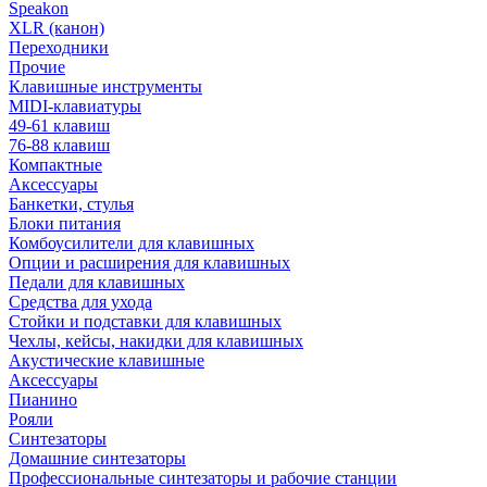
Speakon
XLR (канон)
Переходники
Прочие
Клавишные инструменты
MIDI-клавиатуры
49-61 клавиш
76-88 клавиш
Компактные
Аксессуары
Банкетки, стулья
Блоки питания
Комбоусилители для клавишных
Опции и расширения для клавишных
Педали для клавишных
Средства для ухода
Стойки и подставки для клавишных
Чехлы, кейсы, накидки для клавишных
Акустические клавишные
Аксессуары
Пианино
Рояли
Синтезаторы
Домашние синтезаторы
Профессиональные синтезаторы и рабочие станции