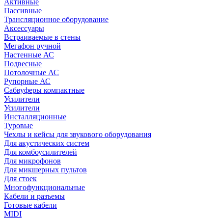
Активные
Пассивные
Трансляционное оборудование
Аксессуары
Встраиваемые в стены
Мегафон ручной
Настенные АС
Подвесные
Потолочные АС
Рупорные АС
Сабвуферы компактные
Усилители
Усилители
Инсталляционные
Туровые
Чехлы и кейсы для звукового оборудования
Для акустических систем
Для комбоусилителей
Для микрофонов
Для микшерных пультов
Для стоек
Многофункциональные
Кабели и разъемы
Готовые кабели
MIDI