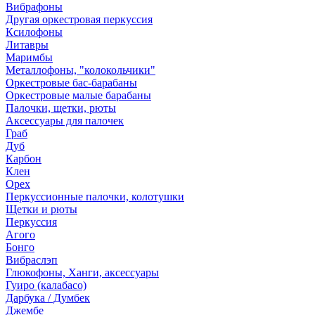
Вибрафоны
Другая оркестровая перкуссия
Ксилофоны
Литавры
Маримбы
Металлофоны, "колокольчики"
Оркестровые бас-барабаны
Оркестровые малые барабаны
Палочки, щетки, рюты
Аксессуары для палочек
Граб
Дуб
Карбон
Клен
Орех
Перкуссионные палочки, колотушки
Щетки и рюты
Перкуссия
Агого
Бонго
Вибраслэп
Глюкофоны, Ханги, аксессуары
Гуиро (калабасо)
Дарбука / Думбек
Джембе