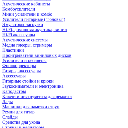
Акустические кабинеты
Комбоусилители
Мини усилители и комбо
Усилители гитарные ("головы")
Эмуляторы нагрузки
Hi-Fi, домашняя акустика, винил
Hi-Fi аксессуары
Акустические системы
Медиа плееры, стримеры
Пластинки
Проигрыватели виниловых дисков
Усилители и ресиверы
Фонокорректоры
Гитары, аксессуары
Аксессуары
Гитарные стойки и крюки
Звукосниматели и электроника
Каподастры
Ключи и инструменты для ремонта
Лады
Машинки для намотки струн
Ремни для гитар
Слайды
Средства для ухода
Струны и медиаторы