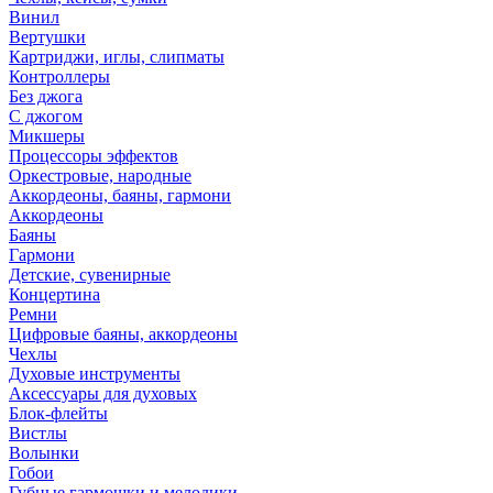
Винил
Вертушки
Картриджи, иглы, слипматы
Контроллеры
Без джога
С джогом
Микшеры
Процессоры эффектов
Оркестровые, народные
Аккордеоны, баяны, гармони
Аккордеоны
Баяны
Гармони
Детские, сувенирные
Концертина
Ремни
Цифровые баяны, аккордеоны
Чехлы
Духовые инструменты
Аксессуары для духовых
Блок-флейты
Вистлы
Волынки
Гобои
Губные гармошки и мелодики