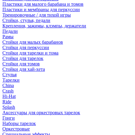
Пластики для малого барабана и томов
Пластики и мембраны для перкуссии
Тренировочные / для тихой игры
Стойки, стулья, педали
Крепления, зажимы, клэмпы, держатели
Педали
Рамы
Стойки для малых барабанов
Стойки для перкуссии
Стойки для тарелки и тома
Стойки для тарелок
Стойки для томов
Стойки для хай-хета
Стулья
Тарелки
China
Crash
Hi-Hat
Ride
Splash
Аксессуары для оркестровых тарелок
Гонги
Наборы тарелок
Оркестровые
Специальные эффекты