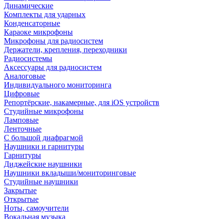
Динамические
Комплекты для ударных
Конденсаторные
Караоке микрофоны
Микрофоны для радиосистем
Держатели, крепления, переходники
Радиосистемы
Аксессуары для радиосистем
Аналоговые
Индивидуального мониторинга
Цифровые
Репортёрские, накамерные, для iOS устройств
Студийные микрофоны
Ламповые
Ленточные
С большой диафрагмой
Наушники и гарнитуры
Гарнитуры
Диджейские наушники
Наушники вкладыши/мониторинговые
Студийные наушники
Закрытые
Открытые
Ноты, самоучители
Вокальная музыка