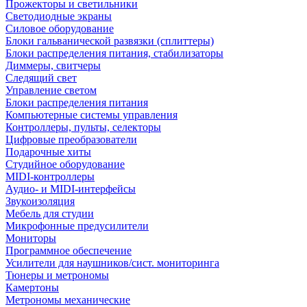
Прожекторы и светильники
Светодиодные экраны
Силовое оборудование
Блоки гальванической развязки (сплиттеры)
Блоки распределения питания, стабилизаторы
Диммеры, свитчеры
Следящий свет
Управление светом
Блоки распределения питания
Компьютерные системы управления
Контроллеры, пульты, селекторы
Цифровые преобразователи
Подарочные хиты
Студийное оборудование
MIDI-контроллеры
Аудио- и MIDI-интерфейсы
Звукоизоляция
Мебель для студии
Микрофонные предусилители
Мониторы
Программное обеспечение
Усилители для наушников/сист. мониторинга
Тюнеры и метрономы
Камертоны
Метрономы механические