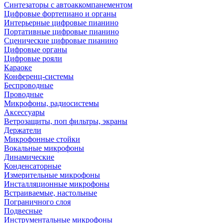
Синтезаторы с автоаккомпанементом
Цифровые фортепиано и органы
Интерьерные цифровые пианино
Портативные цифровые пианино
Сценические цифровые пианино
Цифровые органы
Цифровые рояли
Караоке
Конференц-системы
Беспроводные
Проводные
Микрофоны, радиосистемы
Аксессуары
Ветрозащиты, поп фильтры, экраны
Держатели
Микрофонные стойки
Вокальные микрофоны
Динамические
Конденсаторные
Измерительные микрофоны
Инсталляционные микрофоны
Встраиваемые, настольные
Пограничного слоя
Подвесные
Инструментальные микрофоны