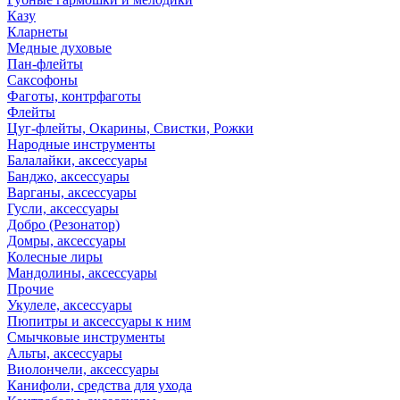
Казу
Кларнеты
Медные духовые
Пан-флейты
Саксофоны
Фаготы, контрфаготы
Флейты
Цуг-флейты, Окарины, Свистки, Рожки
Народные инструменты
Балалайки, аксессуары
Банджо, аксессуары
Варганы, аксессуары
Гусли, аксессуары
Добро (Резонатор)
Домры, аксессуары
Колесные лиры
Мандолины, аксессуары
Прочие
Укулеле, аксессуары
Пюпитры и аксессуары к ним
Смычковые инструменты
Альты, аксессуары
Виолончели, аксессуары
Канифоли, средства для ухода