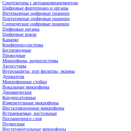
Синтезаторы с автоаккомпанементом
Цифровые фортепиано и органы
Интерьерные цифровые пианино
Портативные цифровые пианино
Сценические цифровые пианино
Цифровые органы
Цифровые рояли
Караоке
Конференц-системы
Беспроводные
Проводные
Микрофоны, радиосистемы
Аксессуары
Ветрозащиты, поп фильтры, экраны
Держатели
Микрофонные стойки
Вокальные микрофоны
Динамические
Конденсаторные
Измерительные микрофоны
Инсталляционные микрофоны
Встраиваемые, настольные
Пограничного слоя
Подвесные
Инструментальные микрофоны