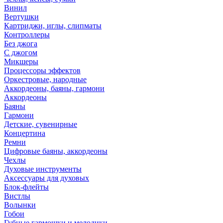
Винил
Вертушки
Картриджи, иглы, слипматы
Контроллеры
Без джога
С джогом
Микшеры
Процессоры эффектов
Оркестровые, народные
Аккордеоны, баяны, гармони
Аккордеоны
Баяны
Гармони
Детские, сувенирные
Концертина
Ремни
Цифровые баяны, аккордеоны
Чехлы
Духовые инструменты
Аксессуары для духовых
Блок-флейты
Вистлы
Волынки
Гобои
Губные гармошки и мелодики