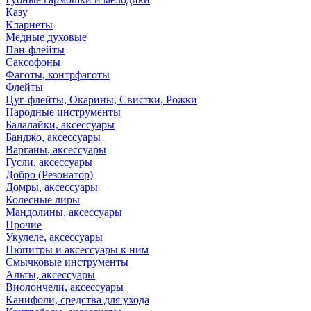
Казу
Кларнеты
Медные духовые
Пан-флейты
Саксофоны
Фаготы, контрфаготы
Флейты
Цуг-флейты, Окарины, Свистки, Рожки
Народные инструменты
Балалайки, аксессуары
Банджо, аксессуары
Варганы, аксессуары
Гусли, аксессуары
Добро (Резонатор)
Домры, аксессуары
Колесные лиры
Мандолины, аксессуары
Прочие
Укулеле, аксессуары
Пюпитры и аксессуары к ним
Смычковые инструменты
Альты, аксессуары
Виолончели, аксессуары
Канифоли, средства для ухода