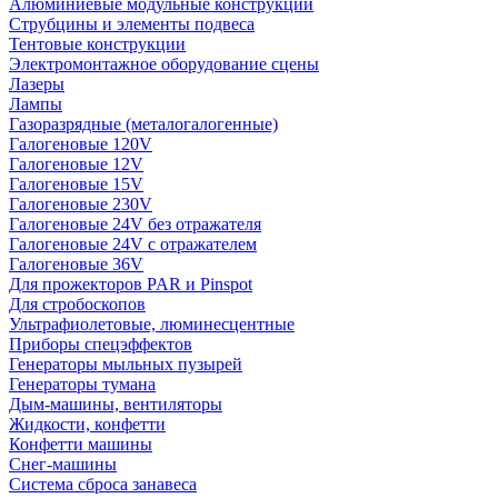
Алюминиевые модульные конструкции
Струбцины и элементы подвеса
Тентовые конструкции
Электромонтажное оборудование сцены
Лазеры
Лампы
Газоразрядные (металогалогенные)
Галогеновые 120V
Галогеновые 12V
Галогеновые 15V
Галогеновые 230V
Галогеновые 24V без отражателя
Галогеновые 24V с отражателем
Галогеновые 36V
Для прожекторов PAR и Pinspot
Для стробоскопов
Ультрафиолетовые, люминесцентные
Приборы спецэффектов
Генераторы мыльных пузырей
Генераторы тумана
Дым-машины, вентиляторы
Жидкости, конфетти
Конфетти машины
Снег-машины
Система сброса занавеса