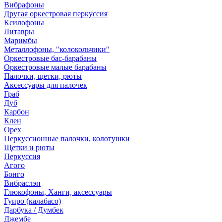
Вибрафоны
Другая оркестровая перкуссия
Ксилофоны
Литавры
Маримбы
Металлофоны, "колокольчики"
Оркестровые бас-барабаны
Оркестровые малые барабаны
Палочки, щетки, рюты
Аксессуары для палочек
Граб
Дуб
Карбон
Клен
Орех
Перкуссионные палочки, колотушки
Щетки и рюты
Перкуссия
Агого
Бонго
Вибраслэп
Глюкофоны, Ханги, аксессуары
Гуиро (калабасо)
Дарбука / Думбек
Джембе