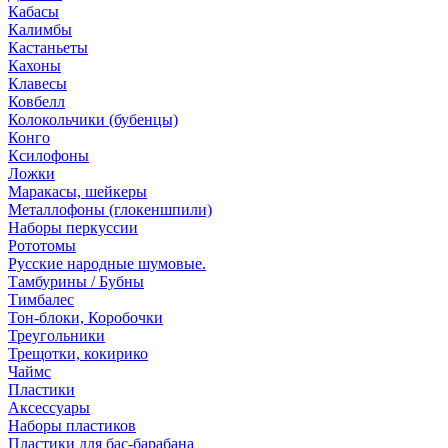
Кабасы
Калимбы
Кастаньеты
Кахоны
Клавесы
Ковбелл
Колокольчики (бубенцы)
Конго
Ксилофоны
Ложки
Маракасы, шейкеры
Металлофоны (глокеншпили)
Наборы перкуссии
Рототомы
Русские народные шумовые.
Тамбурины / Бубны
Тимбалес
Тон-блоки, Коробочки
Треугольники
Трещотки, кокирико
Чаймс
Пластики
Аксессуары
Наборы пластиков
Пластики для бас-барабана