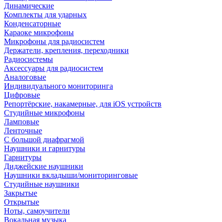
Динамические
Комплекты для ударных
Конденсаторные
Караоке микрофоны
Микрофоны для радиосистем
Держатели, крепления, переходники
Радиосистемы
Аксессуары для радиосистем
Аналоговые
Индивидуального мониторинга
Цифровые
Репортёрские, накамерные, для iOS устройств
Студийные микрофоны
Ламповые
Ленточные
С большой диафрагмой
Наушники и гарнитуры
Гарнитуры
Диджейские наушники
Наушники вкладыши/мониторинговые
Студийные наушники
Закрытые
Открытые
Ноты, самоучители
Вокальная музыка