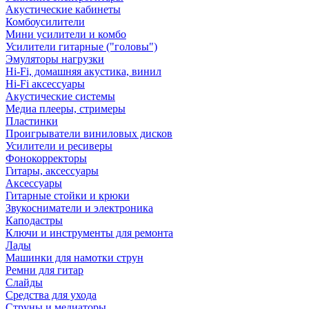
Акустические кабинеты
Комбоусилители
Мини усилители и комбо
Усилители гитарные ("головы")
Эмуляторы нагрузки
Hi-Fi, домашняя акустика, винил
Hi-Fi аксессуары
Акустические системы
Медиа плееры, стримеры
Пластинки
Проигрыватели виниловых дисков
Усилители и ресиверы
Фонокорректоры
Гитары, аксессуары
Аксессуары
Гитарные стойки и крюки
Звукосниматели и электроника
Каподастры
Ключи и инструменты для ремонта
Лады
Машинки для намотки струн
Ремни для гитар
Слайды
Средства для ухода
Струны и медиаторы