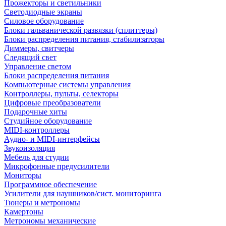
Прожекторы и светильники
Светодиодные экраны
Силовое оборудование
Блоки гальванической развязки (сплиттеры)
Блоки распределения питания, стабилизаторы
Диммеры, свитчеры
Следящий свет
Управление светом
Блоки распределения питания
Компьютерные системы управления
Контроллеры, пульты, селекторы
Цифровые преобразователи
Подарочные хиты
Студийное оборудование
MIDI-контроллеры
Аудио- и MIDI-интерфейсы
Звукоизоляция
Мебель для студии
Микрофонные предусилители
Мониторы
Программное обеспечение
Усилители для наушников/сист. мониторинга
Тюнеры и метрономы
Камертоны
Метрономы механические