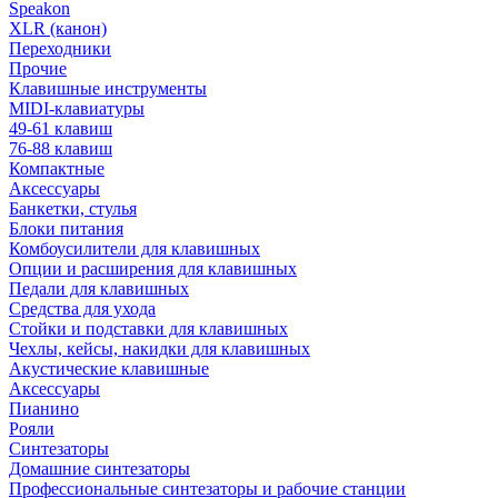
Speakon
XLR (канон)
Переходники
Прочие
Клавишные инструменты
MIDI-клавиатуры
49-61 клавиш
76-88 клавиш
Компактные
Аксессуары
Банкетки, стулья
Блоки питания
Комбоусилители для клавишных
Опции и расширения для клавишных
Педали для клавишных
Средства для ухода
Стойки и подставки для клавишных
Чехлы, кейсы, накидки для клавишных
Акустические клавишные
Аксессуары
Пианино
Рояли
Синтезаторы
Домашние синтезаторы
Профессиональные синтезаторы и рабочие станции