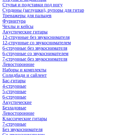
Стулья и подставки под ногу
Сурдины (заглушки), рупоры для гитар
Тренажеры для пальцев
Фурнитура
Чехлы и кейсы
Акустические гитары
12-струнные без звукоснимателя
12-струнные со звукоснимателем
6-струнные без звукоснимателя
6-струнные со звукоснимателем
7-струнные без звукоснимателя
Левосторонние
Наборы и комплекты
Солидбади и сайлент
Бас-гитары
4-струнные
5-струнные
6-струнные
Акустические
Безладовые
Левосторонние
Классические гитары
7-струнные
Без звукоснимателя
Со звукоснимателем