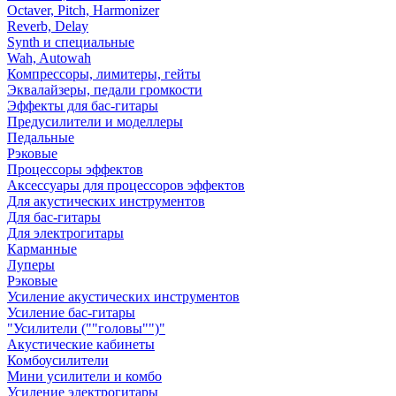
Octaver, Pitch, Harmonizer
Reverb, Delay
Synth и специальные
Wah, Autowah
Компрессоры, лимитеры, гейты
Эквалайзеры, педали громкости
Эффекты для бас-гитары
Предусилители и моделлеры
Педальные
Рэковые
Процессоры эффектов
Аксессуары для процессоров эффектов
Для акустических инструментов
Для бас-гитары
Для электрогитары
Карманные
Луперы
Рэковые
Усиление акустических инструментов
Усиление бас-гитары
"Усилители (""головы"")"
Акустические кабинеты
Комбоусилители
Мини усилители и комбо
Усиление электрогитары