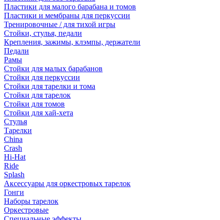
Пластики для малого барабана и томов
Пластики и мембраны для перкуссии
Тренировочные / для тихой игры
Стойки, стулья, педали
Крепления, зажимы, клэмпы, держатели
Педали
Рамы
Стойки для малых барабанов
Стойки для перкуссии
Стойки для тарелки и тома
Стойки для тарелок
Стойки для томов
Стойки для хай-хета
Стулья
Тарелки
China
Crash
Hi-Hat
Ride
Splash
Аксессуары для оркестровых тарелок
Гонги
Наборы тарелок
Оркестровые
Специальные эффекты