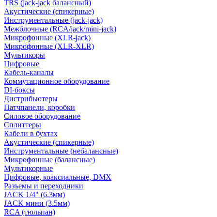
TRS (jack-jack балансный)
Акустические (спикерные)
Инструментальные (jack-jack)
Межблочные (RCA/jack/mini-jack)
Микрофонные (XLR-jack)
Микрофонные (XLR-XLR)
Мультикоры
Цифровые
Кабель-каналы
Коммутационное оборудование
DI-боксы
Дистрибьютеры
Патчпанели, коробки
Силовое оборудование
Сплиттеры
Кабели в бухтах
Акустические (спикерные)
Инструментальные (небалансные)
Микрофонные (балансные)
Мультикорные
Цифровые, коаксиальные, DMX
Разъемы и переходники
JACK 1/4" (6.3мм)
JACK мини (3.5мм)
RCA (тюльпан)