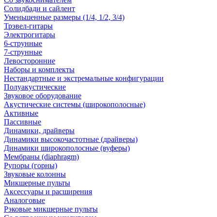
Солидбади и сайлент
Уменьшенные размеры (1/4, 1/2, 3/4)
Трэвел-гитары
Электрогитары
6-струнные
7-струнные
Левосторонние
Наборы и комплекты
Нестандартные и экстремальные конфигурации
Полуакустические
Звуковое оборудование
Акустические системы (широкополосные)
Активные
Пассивные
Динамики, драйверы
Динамики высокочастотные (драйверы)
Динамики широкополосные (вуферы)
Мембраны (diaphragm)
Рупоры (горны)
Звуковые колонны
Микшерные пульты
Аксессуары и расширения
Аналоговые
Рэковые микшерные пульты