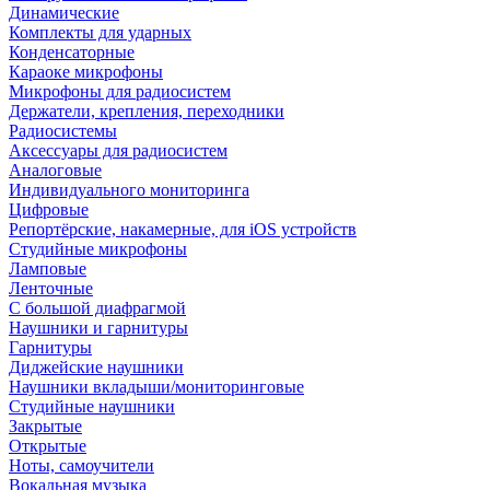
Динамические
Комплекты для ударных
Конденсаторные
Караоке микрофоны
Микрофоны для радиосистем
Держатели, крепления, переходники
Радиосистемы
Аксессуары для радиосистем
Аналоговые
Индивидуального мониторинга
Цифровые
Репортёрские, накамерные, для iOS устройств
Студийные микрофоны
Ламповые
Ленточные
С большой диафрагмой
Наушники и гарнитуры
Гарнитуры
Диджейские наушники
Наушники вкладыши/мониторинговые
Студийные наушники
Закрытые
Открытые
Ноты, самоучители
Вокальная музыка