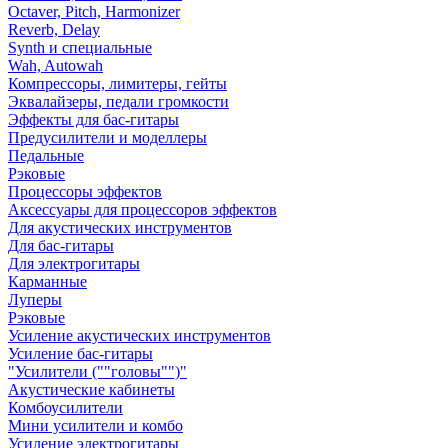
Octaver, Pitch, Harmonizer
Reverb, Delay
Synth и специальные
Wah, Autowah
Компрессоры, лимитеры, гейты
Эквалайзеры, педали громкости
Эффекты для бас-гитары
Предусилители и моделлеры
Педальные
Рэковые
Процессоры эффектов
Аксессуары для процессоров эффектов
Для акустических инструментов
Для бас-гитары
Для электрогитары
Карманные
Луперы
Рэковые
Усиление акустических инструментов
Усиление бас-гитары
"Усилители (""головы"")"
Акустические кабинеты
Комбоусилители
Мини усилители и комбо
Усиление электрогитары