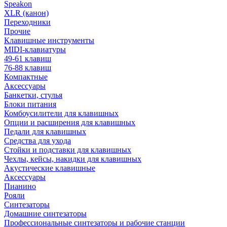
Speakon
XLR (канон)
Переходники
Прочие
Клавишные инструменты
MIDI-клавиатуры
49-61 клавиш
76-88 клавиш
Компактные
Аксессуары
Банкетки, стулья
Блоки питания
Комбоусилители для клавишных
Опции и расширения для клавишных
Педали для клавишных
Средства для ухода
Стойки и подставки для клавишных
Чехлы, кейсы, накидки для клавишных
Акустические клавишные
Аксессуары
Пианино
Рояли
Синтезаторы
Домашние синтезаторы
Профессиональные синтезаторы и рабочие станции