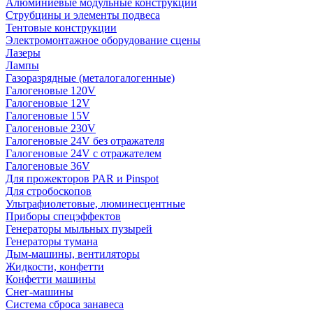
Алюминиевые модульные конструкции
Струбцины и элементы подвеса
Тентовые конструкции
Электромонтажное оборудование сцены
Лазеры
Лампы
Газоразрядные (металогалогенные)
Галогеновые 120V
Галогеновые 12V
Галогеновые 15V
Галогеновые 230V
Галогеновые 24V без отражателя
Галогеновые 24V с отражателем
Галогеновые 36V
Для прожекторов PAR и Pinspot
Для стробоскопов
Ультрафиолетовые, люминесцентные
Приборы спецэффектов
Генераторы мыльных пузырей
Генераторы тумана
Дым-машины, вентиляторы
Жидкости, конфетти
Конфетти машины
Снег-машины
Система сброса занавеса