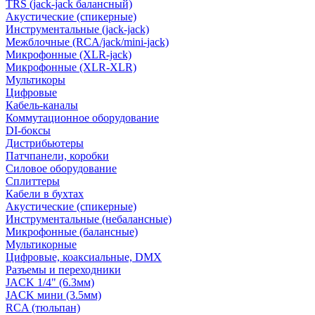
TRS (jack-jack балансный)
Акустические (спикерные)
Инструментальные (jack-jack)
Межблочные (RCA/jack/mini-jack)
Микрофонные (XLR-jack)
Микрофонные (XLR-XLR)
Мультикоры
Цифровые
Кабель-каналы
Коммутационное оборудование
DI-боксы
Дистрибьютеры
Патчпанели, коробки
Силовое оборудование
Сплиттеры
Кабели в бухтах
Акустические (спикерные)
Инструментальные (небалансные)
Микрофонные (балансные)
Мультикорные
Цифровые, коаксиальные, DMX
Разъемы и переходники
JACK 1/4" (6.3мм)
JACK мини (3.5мм)
RCA (тюльпан)