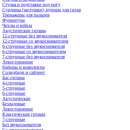
Стулья и подставки под ногу
Сурдины (заглушки), рупоры для гитар
Тренажеры для пальцев
Фурнитура
Чехлы и кейсы
Акустические гитары
12-струнные без звукоснимателя
12-струнные со звукоснимателем
6-струнные без звукоснимателя
6-струнные со звукоснимателем
7-струнные без звукоснимателя
Левосторонние
Наборы и комплекты
Солидбади и сайлент
Бас-гитары
4-струнные
5-струнные
6-струнные
Акустические
Безладовые
Левосторонние
Классические гитары
7-струнные
Без звукоснимателя
Со звукоснимателем