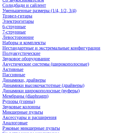
Солидбади и сайлент
Уменьшенные размеры (1/4, 1/2, 3/4)
Трэвел-гитары
Электрогитары
6-струнные
7-струнные
Левосторонние
Наборы и комплекты
Нестандартные и экстремальные конфигурации
Полуакустические
Звуковое оборудование
Акустические системы (широкополосные)
Активные
Пассивные
Динамики, драйверы
Динамики высокочастотные (драйверы)
Динамики широкополосные (вуферы)
Мембраны (diaphragm)
Рупоры (горны)
Звуковые колонны
Микшерные пульты
Аксессуары и расширения
Аналоговые
Рэковые микшерные пульты