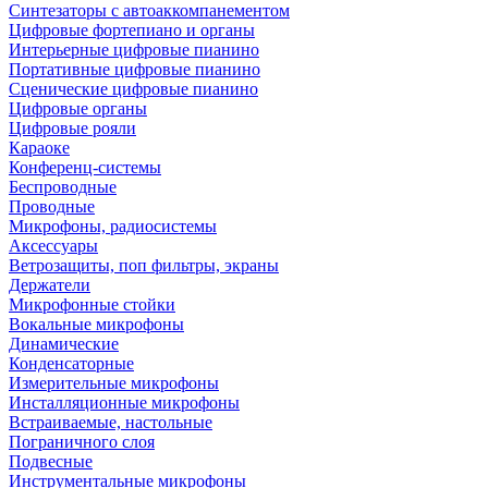
Синтезаторы с автоаккомпанементом
Цифровые фортепиано и органы
Интерьерные цифровые пианино
Портативные цифровые пианино
Сценические цифровые пианино
Цифровые органы
Цифровые рояли
Караоке
Конференц-системы
Беспроводные
Проводные
Микрофоны, радиосистемы
Аксессуары
Ветрозащиты, поп фильтры, экраны
Держатели
Микрофонные стойки
Вокальные микрофоны
Динамические
Конденсаторные
Измерительные микрофоны
Инсталляционные микрофоны
Встраиваемые, настольные
Пограничного слоя
Подвесные
Инструментальные микрофоны