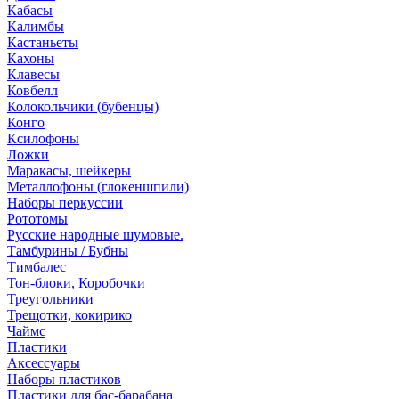
Кабасы
Калимбы
Кастаньеты
Кахоны
Клавесы
Ковбелл
Колокольчики (бубенцы)
Конго
Ксилофоны
Ложки
Маракасы, шейкеры
Металлофоны (глокеншпили)
Наборы перкуссии
Рототомы
Русские народные шумовые.
Тамбурины / Бубны
Тимбалес
Тон-блоки, Коробочки
Треугольники
Трещотки, кокирико
Чаймс
Пластики
Аксессуары
Наборы пластиков
Пластики для бас-барабана