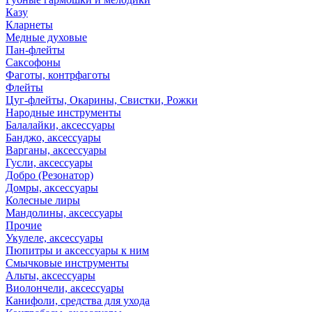
Казу
Кларнеты
Медные духовые
Пан-флейты
Саксофоны
Фаготы, контрфаготы
Флейты
Цуг-флейты, Окарины, Свистки, Рожки
Народные инструменты
Балалайки, аксессуары
Банджо, аксессуары
Варганы, аксессуары
Гусли, аксессуары
Добро (Резонатор)
Домры, аксессуары
Колесные лиры
Мандолины, аксессуары
Прочие
Укулеле, аксессуары
Пюпитры и аксессуары к ним
Смычковые инструменты
Альты, аксессуары
Виолончели, аксессуары
Канифоли, средства для ухода