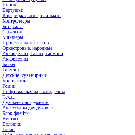
Винил
Вертушки
Картриджи, иглы, слипматы
Контроллеры
Без джога
С джогом
Микшеры
Процессоры эффектов
Оркестровые, народные
Аккордеоны, баяны, гармони
Аккордеоны
Баяны
Гармони
Детские, сувенирные
Концертина
Ремни
Цифровые баяны, аккордеоны
Чехлы
Духовые инструменты
Аксессуары для духовых
Блок-флейты
Вистлы
Волынки
Гобои
Губные гармошки и мелодики