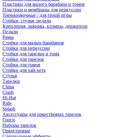
Пластики для малого барабана и томов
Пластики и мембраны для перкуссии
Тренировочные / для тихой игры
Стойки, стулья, педали
Крепления, зажимы, клэмпы, держатели
Педали
Рамы
Стойки для малых барабанов
Стойки для перкуссии
Стойки для тарелки и тома
Стойки для тарелок
Стойки для томов
Стойки для хай-хета
Стулья
Тарелки
China
Crash
Hi-Hat
Ride
Splash
Аксессуары для оркестровых тарелок
Гонги
Наборы тарелок
Оркестровые
Специальные эффекты