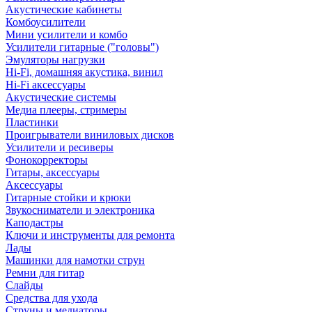
Акустические кабинеты
Комбоусилители
Мини усилители и комбо
Усилители гитарные ("головы")
Эмуляторы нагрузки
Hi-Fi, домашняя акустика, винил
Hi-Fi аксессуары
Акустические системы
Медиа плееры, стримеры
Пластинки
Проигрыватели виниловых дисков
Усилители и ресиверы
Фонокорректоры
Гитары, аксессуары
Аксессуары
Гитарные стойки и крюки
Звукосниматели и электроника
Каподастры
Ключи и инструменты для ремонта
Лады
Машинки для намотки струн
Ремни для гитар
Слайды
Средства для ухода
Струны и медиаторы