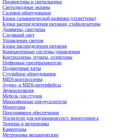
Прожекторы и светильники
Светодиодные экраны
Силовое оборудование
Блоки гальванической развязки (сплиттеры)
Блоки распределения питания, стабилизаторы
Диммеры, свитчеры
Следящий свет
Управление светом
Блоки распределения питания
Компьютерные системы управления
Контроллеры, пульты, селекторы
Цифровые преобразователи
Подарочные хиты
Студийное оборудование
MIDI-контроллеры
Аудио- и MIDI-интерфейсы
Звукоизоляция
Мебель для студии
Микрофонные предусилители
Мониторы
Программное обеспечение
Усилители для наушников/сист. мониторинга
Тюнеры и метрономы
Камертоны
Метрономы механические