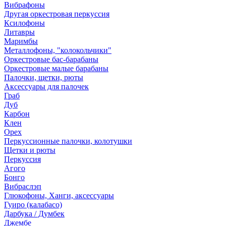
Вибрафоны
Другая оркестровая перкуссия
Ксилофоны
Литавры
Маримбы
Металлофоны, "колокольчики"
Оркестровые бас-барабаны
Оркестровые малые барабаны
Палочки, щетки, рюты
Аксессуары для палочек
Граб
Дуб
Карбон
Клен
Орех
Перкуссионные палочки, колотушки
Щетки и рюты
Перкуссия
Агого
Бонго
Вибраслэп
Глюкофоны, Ханги, аксессуары
Гуиро (калабасо)
Дарбука / Думбек
Джембе