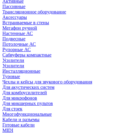
Активные
Пассивные
Трансляционное оборудование
Аксессуары
Встраиваемые в стены
Мегафон ручной
Настенные АС
Подвесные
Потолочные АС
Рупорные АС
Сабвуферы компактные
Усилители
Усилители
Инсталляционные
Туровые
Чехлы и кейсы для звукового оборудования
Для акустических систем
Для комбоусилителей
Для микрофонов
Для микшерных пультов
Для стоек
Многофункциональные
Кабели и разъемы
Готовые кабели
MIDI