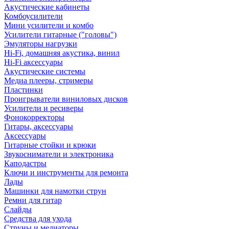
Акустические кабинеты
Комбоусилители
Мини усилители и комбо
Усилители гитарные ("головы")
Эмуляторы нагрузки
Hi-Fi, домашняя акустика, винил
Hi-Fi аксессуары
Акустические системы
Медиа плееры, стримеры
Пластинки
Проигрыватели виниловых дисков
Усилители и ресиверы
Фонокорректоры
Гитары, аксессуары
Аксессуары
Гитарные стойки и крюки
Звукосниматели и электроника
Каподастры
Ключи и инструменты для ремонта
Лады
Машинки для намотки струн
Ремни для гитар
Слайды
Средства для ухода
Струны и медиаторы