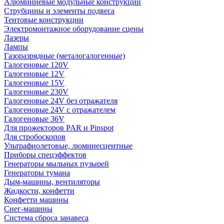
Алюминиевые модульные конструкции
Струбцины и элементы подвеса
Тентовые конструкции
Электромонтажное оборудование сцены
Лазеры
Лампы
Газоразрядные (металогалогенные)
Галогеновые 120V
Галогеновые 12V
Галогеновые 15V
Галогеновые 230V
Галогеновые 24V без отражателя
Галогеновые 24V с отражателем
Галогеновые 36V
Для прожекторов PAR и Pinspot
Для стробоскопов
Ультрафиолетовые, люминесцентные
Приборы спецэффектов
Генераторы мыльных пузырей
Генераторы тумана
Дым-машины, вентиляторы
Жидкости, конфетти
Конфетти машины
Снег-машины
Система сброса занавеса