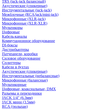
TRS (jack-jack балансный)
Акустические (спикерные)
Инструментальные (jack-jack)
Межблочные (RCA/jack/mini-jack)
Микрофонные (XLR-jack)
Микрофонные (XLR-XLR)
Мультикоры
Цифровые
Кабель-каналы
Коммутационное оборудование
DI-боксы
Дистрибьютеры
Патчпанели, коробки
Силовое оборудование
Сплиттеры
Кабели в бухтах
Акустические (спикерные)
Инструментальные (небалансные)
Микрофонные (балансные)
Мультикорные
Цифровые, коаксиальные, DMX
Разъемы и переходники
JACK 1/4" (6.3мм)
JACK мини (3.5мм)
RCA (тюльпан)