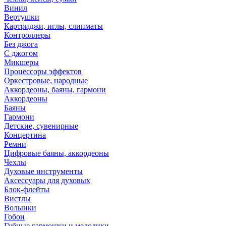
Винил
Вертушки
Картриджи, иглы, слипматы
Контроллеры
Без джога
С джогом
Микшеры
Процессоры эффектов
Оркестровые, народные
Аккордеоны, баяны, гармони
Аккордеоны
Баяны
Гармони
Детские, сувенирные
Концертина
Ремни
Цифровые баяны, аккордеоны
Чехлы
Духовые инструменты
Аксессуары для духовых
Блок-флейты
Вистлы
Волынки
Гобои
Губные гармошки и мелодики