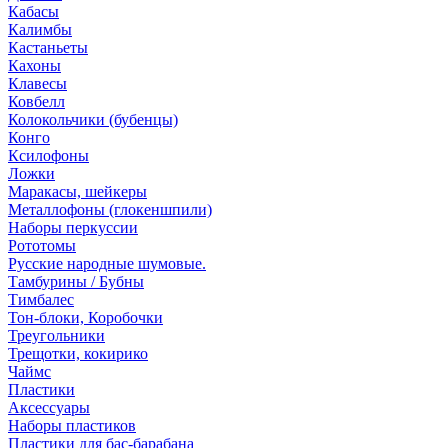
Кабасы
Калимбы
Кастаньеты
Кахоны
Клавесы
Ковбелл
Колокольчики (бубенцы)
Конго
Ксилофоны
Ложки
Маракасы, шейкеры
Металлофоны (глокеншпили)
Наборы перкуссии
Рототомы
Русские народные шумовые.
Тамбурины / Бубны
Тимбалес
Тон-блоки, Коробочки
Треугольники
Трещотки, кокирико
Чаймс
Пластики
Аксессуары
Наборы пластиков
Пластики для бас-барабана