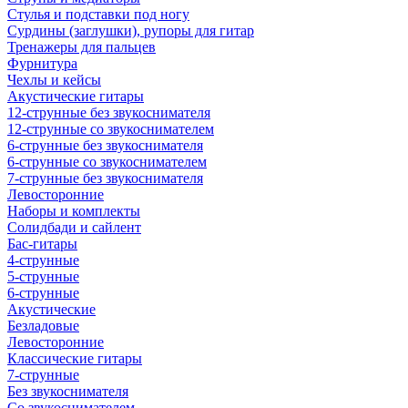
Стулья и подставки под ногу
Сурдины (заглушки), рупоры для гитар
Тренажеры для пальцев
Фурнитура
Чехлы и кейсы
Акустические гитары
12-струнные без звукоснимателя
12-струнные со звукоснимателем
6-струнные без звукоснимателя
6-струнные со звукоснимателем
7-струнные без звукоснимателя
Левосторонние
Наборы и комплекты
Солидбади и сайлент
Бас-гитары
4-струнные
5-струнные
6-струнные
Акустические
Безладовые
Левосторонние
Классические гитары
7-струнные
Без звукоснимателя
Со звукоснимателем