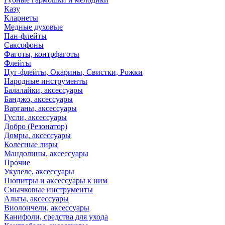
Казу
Кларнеты
Медные духовые
Пан-флейты
Саксофоны
Фаготы, контрфаготы
Флейты
Цуг-флейты, Окарины, Свистки, Рожки
Народные инструменты
Балалайки, аксессуары
Банджо, аксессуары
Варганы, аксессуары
Гусли, аксессуары
Добро (Резонатор)
Домры, аксессуары
Колесные лиры
Мандолины, аксессуары
Прочие
Укулеле, аксессуары
Пюпитры и аксессуары к ним
Смычковые инструменты
Альты, аксессуары
Виолончели, аксессуары
Канифоли, средства для ухода