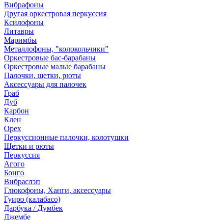
Вибрафоны
Другая оркестровая перкуссия
Ксилофоны
Литавры
Маримбы
Металлофоны, "колокольчики"
Оркестровые бас-барабаны
Оркестровые малые барабаны
Палочки, щетки, рюты
Аксессуары для палочек
Граб
Дуб
Карбон
Клен
Орех
Перкуссионные палочки, колотушки
Щетки и рюты
Перкуссия
Агого
Бонго
Вибраслэп
Глюкофоны, Ханги, аксессуары
Гуиро (калабасо)
Дарбука / Думбек
Джембе