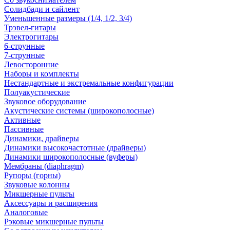
Солидбади и сайлент
Уменьшенные размеры (1/4, 1/2, 3/4)
Трэвел-гитары
Электрогитары
6-струнные
7-струнные
Левосторонние
Наборы и комплекты
Нестандартные и экстремальные конфигурации
Полуакустические
Звуковое оборудование
Акустические системы (широкополосные)
Активные
Пассивные
Динамики, драйверы
Динамики высокочастотные (драйверы)
Динамики широкополосные (вуферы)
Мембраны (diaphragm)
Рупоры (горны)
Звуковые колонны
Микшерные пульты
Аксессуары и расширения
Аналоговые
Рэковые микшерные пульты