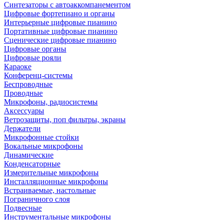
Синтезаторы с автоаккомпанементом
Цифровые фортепиано и органы
Интерьерные цифровые пианино
Портативные цифровые пианино
Сценические цифровые пианино
Цифровые органы
Цифровые рояли
Караоке
Конференц-системы
Беспроводные
Проводные
Микрофоны, радиосистемы
Аксессуары
Ветрозащиты, поп фильтры, экраны
Держатели
Микрофонные стойки
Вокальные микрофоны
Динамические
Конденсаторные
Измерительные микрофоны
Инсталляционные микрофоны
Встраиваемые, настольные
Пограничного слоя
Подвесные
Инструментальные микрофоны