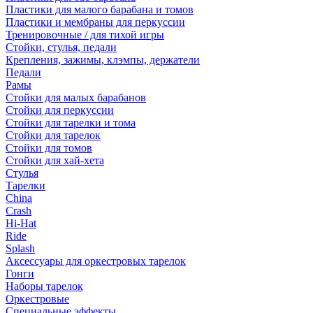
Пластики для малого барабана и томов
Пластики и мембраны для перкуссии
Тренировочные / для тихой игры
Стойки, стулья, педали
Крепления, зажимы, клэмпы, держатели
Педали
Рамы
Стойки для малых барабанов
Стойки для перкуссии
Стойки для тарелки и тома
Стойки для тарелок
Стойки для томов
Стойки для хай-хета
Стулья
Тарелки
China
Crash
Hi-Hat
Ride
Splash
Аксессуары для оркестровых тарелок
Гонги
Наборы тарелок
Оркестровые
Специальные эффекты