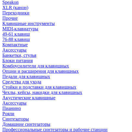
Speakon
XLR (канон)
Переходники
Прочие
Клавишные инструменты
MIDI-клавиатуры
49-61 клавиш
76-88 клавиш
Компактные
Аксессуары
Банкетки, стулья
Блоки питания
Комбоусилители для клавишных
Опции и расширения для клавишных
Педали для клавишных
Средства для ухода
Стойки и подставки для клавишных
Чехлы, кейсы, накидки для клавишных
Акустические клавишные
Аксессуары
Пианино
Рояли
Синтезаторы
Домашние синтезаторы
Профессиональные синтезаторы и рабочие станции