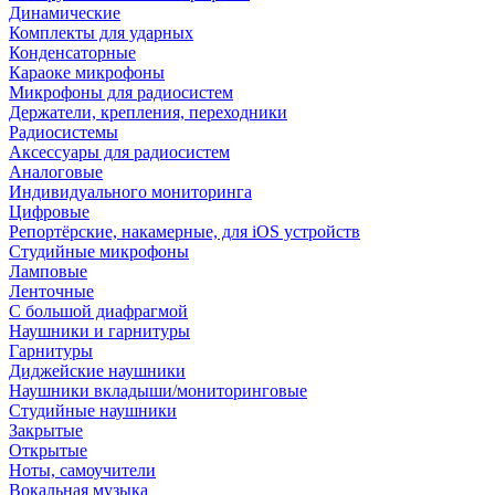
Динамические
Комплекты для ударных
Конденсаторные
Караоке микрофоны
Микрофоны для радиосистем
Держатели, крепления, переходники
Радиосистемы
Аксессуары для радиосистем
Аналоговые
Индивидуального мониторинга
Цифровые
Репортёрские, накамерные, для iOS устройств
Студийные микрофоны
Ламповые
Ленточные
С большой диафрагмой
Наушники и гарнитуры
Гарнитуры
Диджейские наушники
Наушники вкладыши/мониторинговые
Студийные наушники
Закрытые
Открытые
Ноты, самоучители
Вокальная музыка