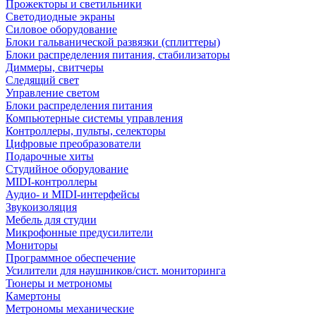
Прожекторы и светильники
Светодиодные экраны
Силовое оборудование
Блоки гальванической развязки (сплиттеры)
Блоки распределения питания, стабилизаторы
Диммеры, свитчеры
Следящий свет
Управление светом
Блоки распределения питания
Компьютерные системы управления
Контроллеры, пульты, селекторы
Цифровые преобразователи
Подарочные хиты
Студийное оборудование
MIDI-контроллеры
Аудио- и MIDI-интерфейсы
Звукоизоляция
Мебель для студии
Микрофонные предусилители
Мониторы
Программное обеспечение
Усилители для наушников/сист. мониторинга
Тюнеры и метрономы
Камертоны
Метрономы механические