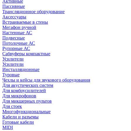
Активные
Пассивные
Трансляционное оборудование
Аксессуары
Встраиваемые в стены
Мегафон ручной
Настенные АС
Подвесные
Потолочные АС
Рупорные АС
Сабвуферы компактные
Усилители
Усилители
Инсталляционные
Туровые
Чехлы и кейсы для звукового оборудования
Для акустических систем
Для комбоусилителей
Для микрофонов
Для микшерных пультов
Для стоек
Многофункциональные
Кабели и разъемы
Готовые кабели
MIDI