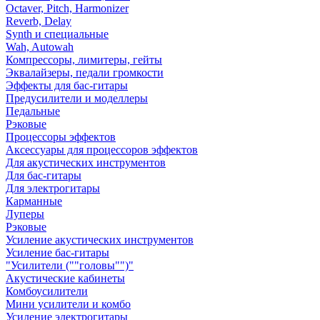
Octaver, Pitch, Harmonizer
Reverb, Delay
Synth и специальные
Wah, Autowah
Компрессоры, лимитеры, гейты
Эквалайзеры, педали громкости
Эффекты для бас-гитары
Предусилители и моделлеры
Педальные
Рэковые
Процессоры эффектов
Аксессуары для процессоров эффектов
Для акустических инструментов
Для бас-гитары
Для электрогитары
Карманные
Луперы
Рэковые
Усиление акустических инструментов
Усиление бас-гитары
"Усилители (""головы"")"
Акустические кабинеты
Комбоусилители
Мини усилители и комбо
Усиление электрогитары