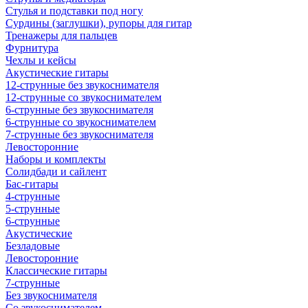
Стулья и подставки под ногу
Сурдины (заглушки), рупоры для гитар
Тренажеры для пальцев
Фурнитура
Чехлы и кейсы
Акустические гитары
12-струнные без звукоснимателя
12-струнные со звукоснимателем
6-струнные без звукоснимателя
6-струнные со звукоснимателем
7-струнные без звукоснимателя
Левосторонние
Наборы и комплекты
Солидбади и сайлент
Бас-гитары
4-струнные
5-струнные
6-струнные
Акустические
Безладовые
Левосторонние
Классические гитары
7-струнные
Без звукоснимателя
Со звукоснимателем