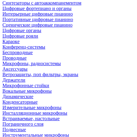
Синтезаторы с автоаккомпанементом
Цифровые фортепиано и органы
Интерьерные цифровые пианино
Портативные цифровые пианино
Сценические цифровые пианино
Цифровые органы
Цифровые рояли
Караоке
Конференц-системы
Беспроводные
Проводные
Микрофоны, радиосистемы
Аксессуары
Ветрозащиты, поп фильтры, экраны
Держатели
Микрофонные стойки
Вокальные микрофоны
Динамические
Конденсаторные
Измерительные микрофоны
Инсталляционные микрофоны
Встраиваемые, настольные
Пограничного слоя
Подвесные
Инструментальные микрофоны