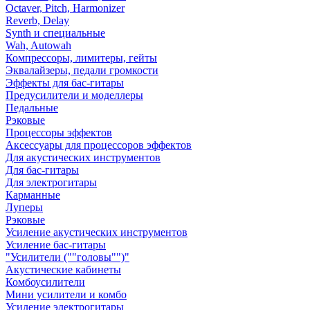
Octaver, Pitch, Harmonizer
Reverb, Delay
Synth и специальные
Wah, Autowah
Компрессоры, лимитеры, гейты
Эквалайзеры, педали громкости
Эффекты для бас-гитары
Предусилители и моделлеры
Педальные
Рэковые
Процессоры эффектов
Аксессуары для процессоров эффектов
Для акустических инструментов
Для бас-гитары
Для электрогитары
Карманные
Луперы
Рэковые
Усиление акустических инструментов
Усиление бас-гитары
"Усилители (""головы"")"
Акустические кабинеты
Комбоусилители
Мини усилители и комбо
Усиление электрогитары