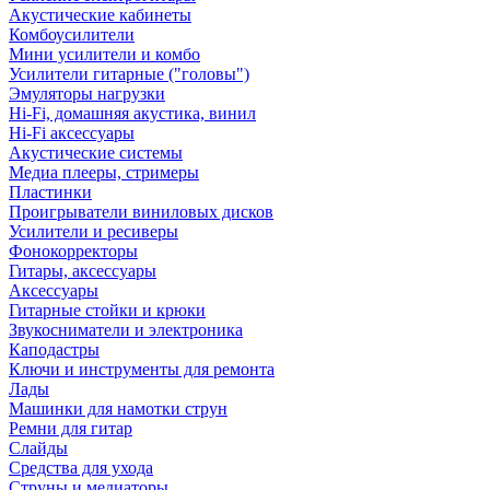
Акустические кабинеты
Комбоусилители
Мини усилители и комбо
Усилители гитарные ("головы")
Эмуляторы нагрузки
Hi-Fi, домашняя акустика, винил
Hi-Fi аксессуары
Акустические системы
Медиа плееры, стримеры
Пластинки
Проигрыватели виниловых дисков
Усилители и ресиверы
Фонокорректоры
Гитары, аксессуары
Аксессуары
Гитарные стойки и крюки
Звукосниматели и электроника
Каподастры
Ключи и инструменты для ремонта
Лады
Машинки для намотки струн
Ремни для гитар
Слайды
Средства для ухода
Струны и медиаторы