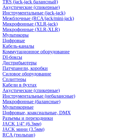
TRS (jack-jack балансный)
Акустические (спикерные)
Инструментальные (jack-jack)
Межблочные (RCA/jack/mini-jack)
Микрофонные (XLR-jack)
Микрофонные (XLR-XLR)
Мультикоры
Цифровые
Кабель-каналы
Коммутационное оборудование
DI-боксы
Дистрибьютеры
Патчпанели, коробки
Силовое оборудование
Сплиттеры
Кабели в бухтах
Акустические (спикерные)
Инструментальные (небалансные)
Микрофонные (балансные)
Мультикорные
Цифровые, коаксиальные, DMX
Разъемы и переходники
JACK 1/4" (6.3мм)
JACK мини (3.5мм)
RCA (тюльпан)