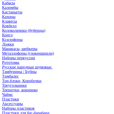
Кабасы
Калимбы
Кастаньеты
Кахоны
Клавесы
Ковбелл
Колокольчики (бубенцы)
Конго
Ксилофоны
Ложки
Маракасы, шейкеры
Металлофоны (глокеншпили)
Наборы перкуссии
Рототомы
Русские народные шумовые.
Тамбурины / Бубны
Тимбалес
Тон-блоки, Коробочки
Треугольники
Трещотки, кокирико
Чаймс
Пластики
Аксессуары
Наборы пластиков
Пластики для бас-барабана