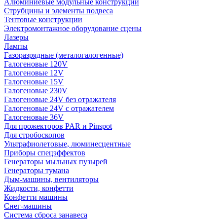
Алюминиевые модульные конструкции
Струбцины и элементы подвеса
Тентовые конструкции
Электромонтажное оборудование сцены
Лазеры
Лампы
Газоразрядные (металогалогенные)
Галогеновые 120V
Галогеновые 12V
Галогеновые 15V
Галогеновые 230V
Галогеновые 24V без отражателя
Галогеновые 24V с отражателем
Галогеновые 36V
Для прожекторов PAR и Pinspot
Для стробоскопов
Ультрафиолетовые, люминесцентные
Приборы спецэффектов
Генераторы мыльных пузырей
Генераторы тумана
Дым-машины, вентиляторы
Жидкости, конфетти
Конфетти машины
Снег-машины
Система сброса занавеса