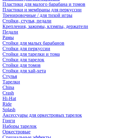
Пластики для малого барабана и томов
Пластики и мембраны для перкуссии
Тренировочные / для тихой игры
Стойки, стулья, педали
Крепления, зажимы, клэмпы, держатели
Педали
Рамы
Стойки для малых барабанов
Стойки для перкуссии
Стойки для тарелки и тома
Стойки для тарелок
Стойки для томов
Стойки для хай-хета
Стулья
Тарелки
China
Crash
Hi-Hat
Ride
Splash
Аксессуары для оркестровых тарелок
Гонги
Наборы тарелок
Оркестровые
Специальные эффекты