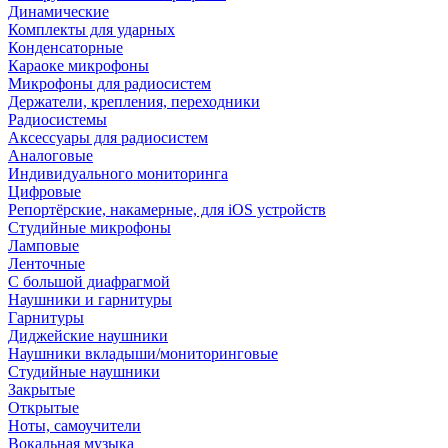
Динамические
Комплекты для ударных
Конденсаторные
Караоке микрофоны
Микрофоны для радиосистем
Держатели, крепления, переходники
Радиосистемы
Аксессуары для радиосистем
Аналоговые
Индивидуального мониторинга
Цифровые
Репортёрские, накамерные, для iOS устройств
Студийные микрофоны
Ламповые
Ленточные
С большой диафрагмой
Наушники и гарнитуры
Гарнитуры
Диджейские наушники
Наушники вкладыши/мониторинговые
Студийные наушники
Закрытые
Открытые
Ноты, самоучители
Вокальная музыка