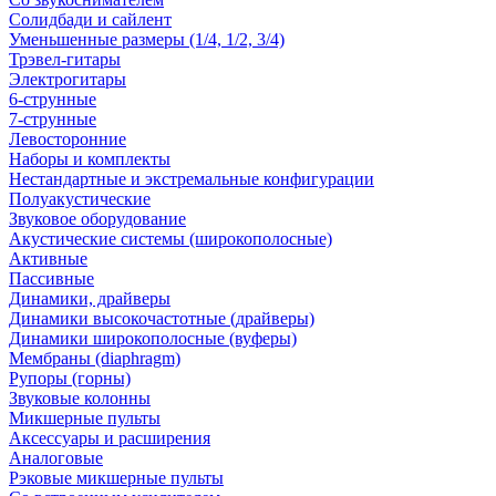
Солидбади и сайлент
Уменьшенные размеры (1/4, 1/2, 3/4)
Трэвел-гитары
Электрогитары
6-струнные
7-струнные
Левосторонние
Наборы и комплекты
Нестандартные и экстремальные конфигурации
Полуакустические
Звуковое оборудование
Акустические системы (широкополосные)
Активные
Пассивные
Динамики, драйверы
Динамики высокочастотные (драйверы)
Динамики широкополосные (вуферы)
Мембраны (diaphragm)
Рупоры (горны)
Звуковые колонны
Микшерные пульты
Аксессуары и расширения
Аналоговые
Рэковые микшерные пульты