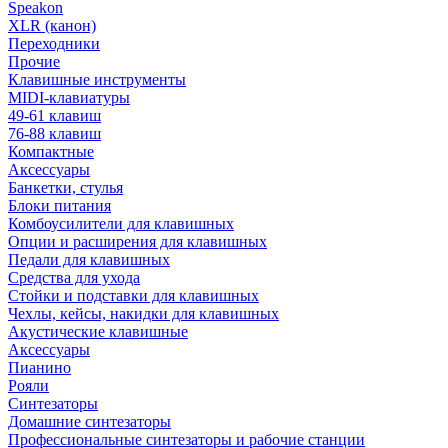
Speakon
XLR (канон)
Переходники
Прочие
Клавишные инструменты
MIDI-клавиатуры
49-61 клавиш
76-88 клавиш
Компактные
Аксессуары
Банкетки, стулья
Блоки питания
Комбоусилители для клавишных
Опции и расширения для клавишных
Педали для клавишных
Средства для ухода
Стойки и подставки для клавишных
Чехлы, кейсы, накидки для клавишных
Акустические клавишные
Аксессуары
Пианино
Рояли
Синтезаторы
Домашние синтезаторы
Профессиональные синтезаторы и рабочие станции