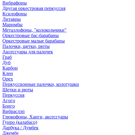
Вибрафоны
Другая оркестровая перкуссия
Ксилофоны
Литавры
Маримбы
Металлофоны, "колокольчики"
Оркестровые бас-барабаны
Оркестровые малые барабаны
Палочки, щетки, рюты
Аксессуары для палочек
Граб
Дуб
Карбон
Клен
Орех
Перкуссионные палочки, колотушки
Щетки и рюты
Перкуссия
Агого
Бонго
Вибраслэп
Глюкофоны, Ханги, аксессуары
Гуиро (калабасо)
Дарбука / Думбек
Джембе