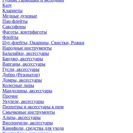
Казу
Кларнеты
Медные духовые
Пан-флейты
Саксофоны
Фаготы, контрфаготы
Флейты
Цуг-флейты, Окарины, Свистки, Рожки
Народные инструменты
Балалайки, аксессуары
Банджо, аксессуары
Варганы, аксессуары
Гусли, аксессуары
Добро (Резонатор)
Домры, аксессуары
Колесные лиры
Мандолины, аксессуары
Прочие
Укулеле, аксессуары
Пюпитры и аксессуары к ним
Смычковые инструменты
Альты, аксессуары
Виолончели, аксессуары
Канифоли, средства для ухода