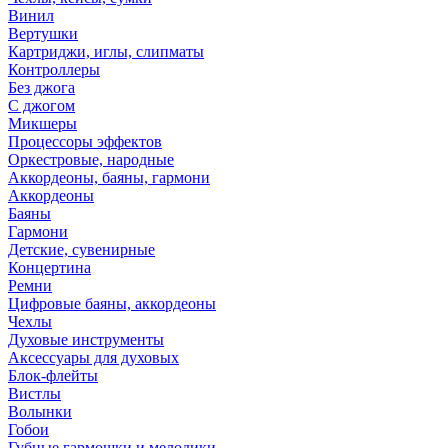
Винил
Вертушки
Картриджи, иглы, слипматы
Контроллеры
Без джога
С джогом
Микшеры
Процессоры эффектов
Оркестровые, народные
Аккордеоны, баяны, гармони
Аккордеоны
Баяны
Гармони
Детские, сувенирные
Концертина
Ремни
Цифровые баяны, аккордеоны
Чехлы
Духовые инструменты
Аксессуары для духовых
Блок-флейты
Вистлы
Волынки
Гобои
Губные гармошки и мелодики