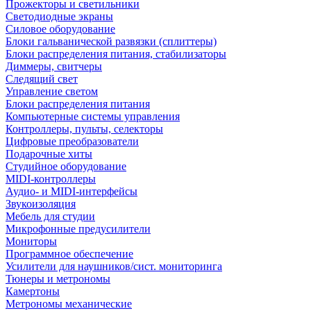
Прожекторы и светильники
Светодиодные экраны
Силовое оборудование
Блоки гальванической развязки (сплиттеры)
Блоки распределения питания, стабилизаторы
Диммеры, свитчеры
Следящий свет
Управление светом
Блоки распределения питания
Компьютерные системы управления
Контроллеры, пульты, селекторы
Цифровые преобразователи
Подарочные хиты
Студийное оборудование
MIDI-контроллеры
Аудио- и MIDI-интерфейсы
Звукоизоляция
Мебель для студии
Микрофонные предусилители
Мониторы
Программное обеспечение
Усилители для наушников/сист. мониторинга
Тюнеры и метрономы
Камертоны
Метрономы механические