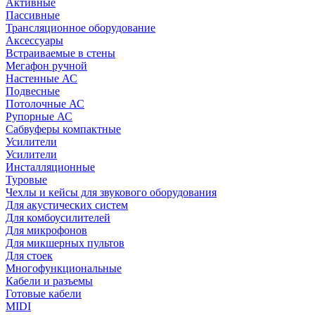
Активные
Пассивные
Трансляционное оборудование
Аксессуары
Встраиваемые в стены
Мегафон ручной
Настенные АС
Подвесные
Потолочные АС
Рупорные АС
Сабвуферы компактные
Усилители
Усилители
Инсталляционные
Туровые
Чехлы и кейсы для звукового оборудования
Для акустических систем
Для комбоусилителей
Для микрофонов
Для микшерных пультов
Для стоек
Многофункциональные
Кабели и разъемы
Готовые кабели
MIDI