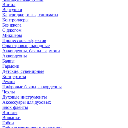
Винил
Вертушки
Картриджи, иглы, слипматы
Контроллеры
Без джога
С джогом
Микшеры
Процессоры эффектов
Оркестровые, народные
Аккордеоны, баяны, гармони
Аккордеоны
Баяны
Гармони
Детские, сувенирные
Концертина
Ремни
Цифровые баяны, аккордеоны
Чехлы
Духовые инструменты
Аксессуары для духовых
Блок-флейты
Вистлы
Волынки
Гобои
Губные гармошки и мелодики