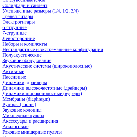
Солидбади и сайлент
Уменьшенные размеры (1/4, 1/2, 3/4)
Трэвел-гитары
Электрогитары
6-струнные
7-струнные
Левосторонние
Наборы и комплекты
Нестандартные и экстремальные конфигурации
Полуакустические
Звуковое оборудование
Акустические системы (широкополосные)
Активные
Пассивные
Динамики, драйверы
Динамики высокочастотные (драйверы)
Динамики широкополосные (вуферы)
Мембраны (diaphragm)
Рупоры (горны)
Звуковые колонны
Микшерные пульты
Аксессуары и расширения
Аналоговые
Рэковые микшерные пульты