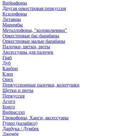
Вибрафоны
Другая оркестровая перкуссия
Ксилофоны
Литавры
Маримбы
Металлофоны, "колокольчики"
Оркестровые бас-барабаны
Оркестровые малые барабаны
Палочки, щетки, рюты
Аксессуары для палочек
Граб
Дуб
Карбон
Клен
Орех
Перкуссионные палочки, колотушки
Щетки и рюты
Перкуссия
Агого
Бонго
Вибраслэп
Глюкофоны, Ханги, аксессуары
Гуиро (калабасо)
Дарбука / Думбек
Джембе