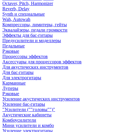
Octaver, Pitch, Harmonizer
Reverb, Delay
Synth и специальные
Wah, Autowah
Компрессоры, лимитеры, гейты
Эквалайзеры, педали громкости
Эффекты для бас-гитары
Предусилители и моделлеры
Педальные
Рэковые
Процессоры эффектов
Аксессуары для процессоров эффектов
Для акустических инструментов
Для бас-гитары
Для электрогитары
Карманные
Луперы
Рэковые
Усиление акустических инструментов
Усиление бас-гитары
"Усилители (""головы"")"
Акустические кабинеты
Комбоусилители
Мини усилители и комбо
Усиление электрогитары