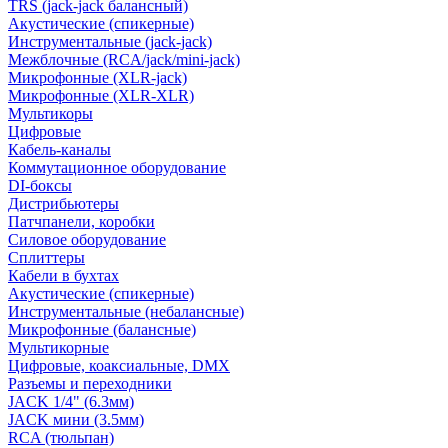
TRS (jack-jack балансный)
Акустические (спикерные)
Инструментальные (jack-jack)
Межблочные (RCA/jack/mini-jack)
Микрофонные (XLR-jack)
Микрофонные (XLR-XLR)
Мультикоры
Цифровые
Кабель-каналы
Коммутационное оборудование
DI-боксы
Дистрибьютеры
Патчпанели, коробки
Силовое оборудование
Сплиттеры
Кабели в бухтах
Акустические (спикерные)
Инструментальные (небалансные)
Микрофонные (балансные)
Мультикорные
Цифровые, коаксиальные, DMX
Разъемы и переходники
JACK 1/4" (6.3мм)
JACK мини (3.5мм)
RCA (тюльпан)