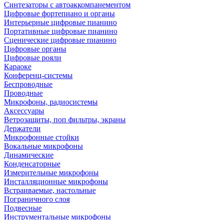
Синтезаторы с автоаккомпанементом
Цифровые фортепиано и органы
Интерьерные цифровые пианино
Портативные цифровые пианино
Сценические цифровые пианино
Цифровые органы
Цифровые рояли
Караоке
Конференц-системы
Беспроводные
Проводные
Микрофоны, радиосистемы
Аксессуары
Ветрозащиты, поп фильтры, экраны
Держатели
Микрофонные стойки
Вокальные микрофоны
Динамические
Конденсаторные
Измерительные микрофоны
Инсталляционные микрофоны
Встраиваемые, настольные
Пограничного слоя
Подвесные
Инструментальные микрофоны