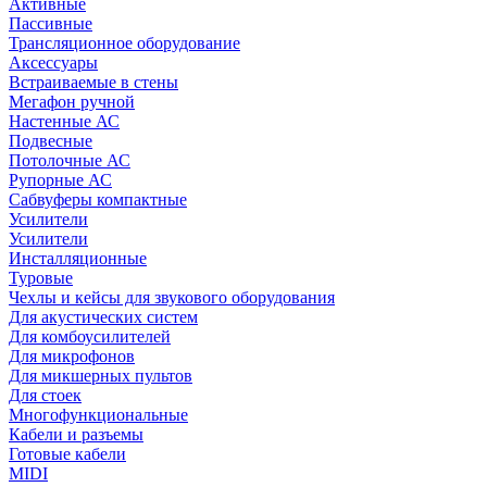
Активные
Пассивные
Трансляционное оборудование
Аксессуары
Встраиваемые в стены
Мегафон ручной
Настенные АС
Подвесные
Потолочные АС
Рупорные АС
Сабвуферы компактные
Усилители
Усилители
Инсталляционные
Туровые
Чехлы и кейсы для звукового оборудования
Для акустических систем
Для комбоусилителей
Для микрофонов
Для микшерных пультов
Для стоек
Многофункциональные
Кабели и разъемы
Готовые кабели
MIDI