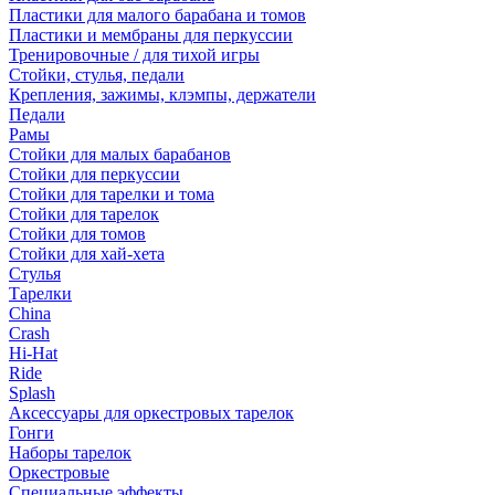
Пластики для малого барабана и томов
Пластики и мембраны для перкуссии
Тренировочные / для тихой игры
Стойки, стулья, педали
Крепления, зажимы, клэмпы, держатели
Педали
Рамы
Стойки для малых барабанов
Стойки для перкуссии
Стойки для тарелки и тома
Стойки для тарелок
Стойки для томов
Стойки для хай-хета
Стулья
Тарелки
China
Crash
Hi-Hat
Ride
Splash
Аксессуары для оркестровых тарелок
Гонги
Наборы тарелок
Оркестровые
Специальные эффекты