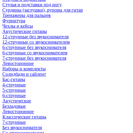
Стулья и подставки под ногу
Сурдины (заглушки), рупоры для гитар
Тренажеры для пальцев
Фурнитура
Чехлы и кейсы
Акустические гитары
12-струнные без звукоснимателя
12-струнные со звукоснимателем
6-струнные без звукоснимателя
6-струнные со звукоснимателем
7-струнные без звукоснимателя
Левосторонние
Наборы и комплекты
Солидбади и сайлент
Бас-гитары
4-струнные
5-струнные
6-струнные
Акустические
Безладовые
Левосторонние
Классические гитары
7-струнные
Без звукоснимателя
Со звукоснимателем