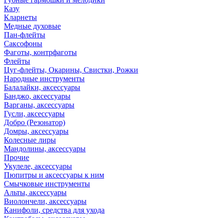
Казу
Кларнеты
Медные духовые
Пан-флейты
Саксофоны
Фаготы, контрфаготы
Флейты
Цуг-флейты, Окарины, Свистки, Рожки
Народные инструменты
Балалайки, аксессуары
Банджо, аксессуары
Варганы, аксессуары
Гусли, аксессуары
Добро (Резонатор)
Домры, аксессуары
Колесные лиры
Мандолины, аксессуары
Прочие
Укулеле, аксессуары
Пюпитры и аксессуары к ним
Смычковые инструменты
Альты, аксессуары
Виолончели, аксессуары
Канифоли, средства для ухода