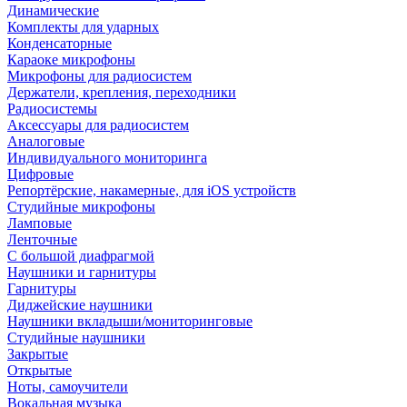
Динамические
Комплекты для ударных
Конденсаторные
Караоке микрофоны
Микрофоны для радиосистем
Держатели, крепления, переходники
Радиосистемы
Аксессуары для радиосистем
Аналоговые
Индивидуального мониторинга
Цифровые
Репортёрские, накамерные, для iOS устройств
Студийные микрофоны
Ламповые
Ленточные
С большой диафрагмой
Наушники и гарнитуры
Гарнитуры
Диджейские наушники
Наушники вкладыши/мониторинговые
Студийные наушники
Закрытые
Открытые
Ноты, самоучители
Вокальная музыка