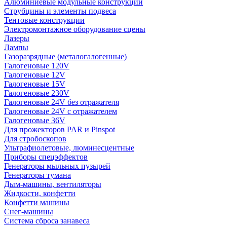
Алюминиевые модульные конструкции
Струбцины и элементы подвеса
Тентовые конструкции
Электромонтажное оборудование сцены
Лазеры
Лампы
Газоразрядные (металогалогенные)
Галогеновые 120V
Галогеновые 12V
Галогеновые 15V
Галогеновые 230V
Галогеновые 24V без отражателя
Галогеновые 24V с отражателем
Галогеновые 36V
Для прожекторов PAR и Pinspot
Для стробоскопов
Ультрафиолетовые, люминесцентные
Приборы спецэффектов
Генераторы мыльных пузырей
Генераторы тумана
Дым-машины, вентиляторы
Жидкости, конфетти
Конфетти машины
Снег-машины
Система сброса занавеса