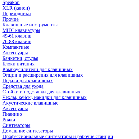
Speakon
XLR (канон)
Переходники
Прочие
Клавишные инструменты
MIDI-клавиатуры
49-61 клавиш
76-88 клавиш
Компактные
Аксессуары
Банкетки, стулья
Блоки питания
Комбоусилители для клавишных
Опции и расширения для клавишных
Педали для клавишных
Средства для ухода
Стойки и подставки для клавишных
Чехлы, кейсы, накидки для клавишных
Акустические клавишные
Аксессуары
Пианино
Рояли
Синтезаторы
Домашние синтезаторы
Профессиональные синтезаторы и рабочие станции