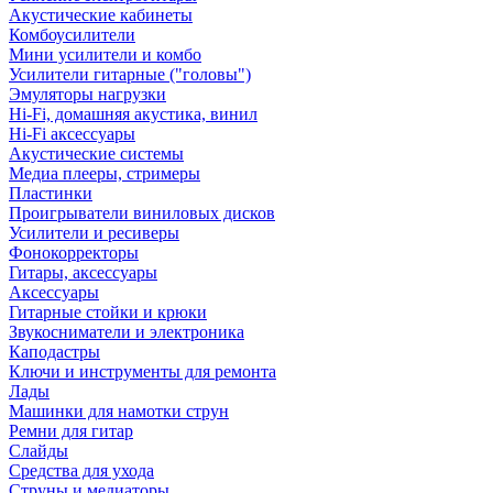
Акустические кабинеты
Комбоусилители
Мини усилители и комбо
Усилители гитарные ("головы")
Эмуляторы нагрузки
Hi-Fi, домашняя акустика, винил
Hi-Fi аксессуары
Акустические системы
Медиа плееры, стримеры
Пластинки
Проигрыватели виниловых дисков
Усилители и ресиверы
Фонокорректоры
Гитары, аксессуары
Аксессуары
Гитарные стойки и крюки
Звукосниматели и электроника
Каподастры
Ключи и инструменты для ремонта
Лады
Машинки для намотки струн
Ремни для гитар
Слайды
Средства для ухода
Струны и медиаторы