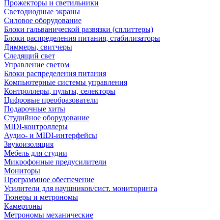
Прожекторы и светильники
Светодиодные экраны
Силовое оборудование
Блоки гальванической развязки (сплиттеры)
Блоки распределения питания, стабилизаторы
Диммеры, свитчеры
Следящий свет
Управление светом
Блоки распределения питания
Компьютерные системы управления
Контроллеры, пульты, селекторы
Цифровые преобразователи
Подарочные хиты
Студийное оборудование
MIDI-контроллеры
Аудио- и MIDI-интерфейсы
Звукоизоляция
Мебель для студии
Микрофонные предусилители
Мониторы
Программное обеспечение
Усилители для наушников/сист. мониторинга
Тюнеры и метрономы
Камертоны
Метрономы механические