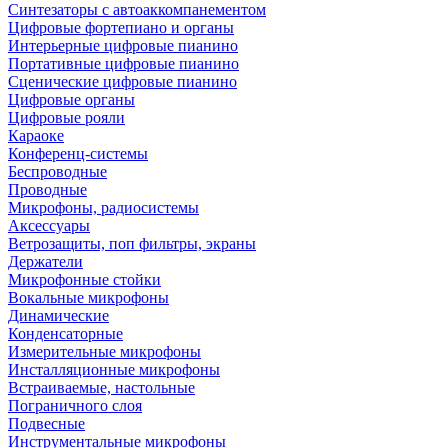
Синтезаторы с автоаккомпанементом
Цифровые фортепиано и органы
Интерьерные цифровые пианино
Портативные цифровые пианино
Сценические цифровые пианино
Цифровые органы
Цифровые рояли
Караоке
Конференц-системы
Беспроводные
Проводные
Микрофоны, радиосистемы
Аксессуары
Ветрозащиты, поп фильтры, экраны
Держатели
Микрофонные стойки
Вокальные микрофоны
Динамические
Конденсаторные
Измерительные микрофоны
Инсталляционные микрофоны
Встраиваемые, настольные
Пограничного слоя
Подвесные
Инструментальные микрофоны