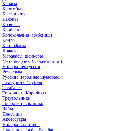
Кабасы
Калимбы
Кастаньеты
Кахоны
Клавесы
Ковбелл
Колокольчики (бубенцы)
Конго
Ксилофоны
Ложки
Маракасы, шейкеры
Металлофоны (глокеншпили)
Наборы перкуссии
Рототомы
Русские народные шумовые.
Тамбурины / Бубны
Тимбалес
Тон-блоки, Коробочки
Треугольники
Трещотки, кокирико
Чаймс
Пластики
Аксессуары
Наборы пластиков
Пластики для бас-барабана