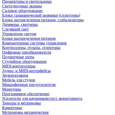
Прожекторы и светильники
Светодиодные экраны
Силовое оборудование
Блоки гальванической развязки (сплиттеры)
Блоки распределения питания, стабилизаторы
Диммеры, свитчеры
Следящий свет
Управление светом
Блоки распределения питания
Компьютерные системы управления
Контроллеры, пульты, селекторы
Цифровые преобразователи
Подарочные хиты
Студийное оборудование
MIDI-контроллеры
Аудио- и MIDI-интерфейсы
Звукоизоляция
Мебель для студии
Микрофонные предусилители
Мониторы
Программное обеспечение
Усилители для наушников/сист. мониторинга
Тюнеры и метрономы
Камертоны
Метрономы механические