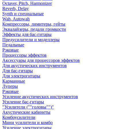
Octaver, Pitch, Harmonizer
Reverb, Delay
Synth и специальные
Wah, Autowah
Компрессоры, лимитеры, гейты
Эквалайзеры, педали громкости
Эффекты для бас-гитары
Предусилители и моделлеры
Педальные
Рэковые
Процессоры эффектов
Аксессуары для процессоров эффектов
Для акустических инструментов
Для бас-гитары
Для электрогитары
Карманные
Луперы
Рэковые
Усиление акустических инструментов
Усиление бас-гитары
"Усилители (""головы"")"
Акустические кабинеты
Комбоусилители
Мини усилители и комбо
Усиление электрогитары