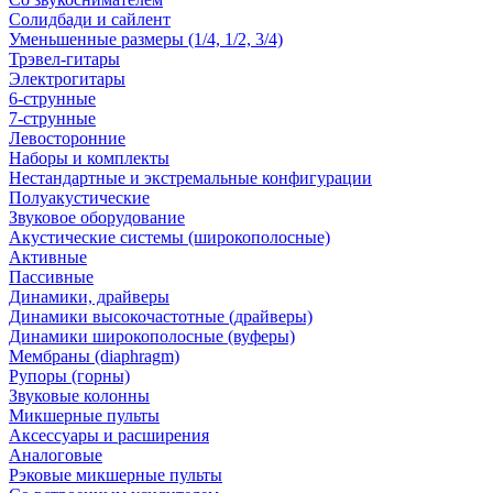
Солидбади и сайлент
Уменьшенные размеры (1/4, 1/2, 3/4)
Трэвел-гитары
Электрогитары
6-струнные
7-струнные
Левосторонние
Наборы и комплекты
Нестандартные и экстремальные конфигурации
Полуакустические
Звуковое оборудование
Акустические системы (широкополосные)
Активные
Пассивные
Динамики, драйверы
Динамики высокочастотные (драйверы)
Динамики широкополосные (вуферы)
Мембраны (diaphragm)
Рупоры (горны)
Звуковые колонны
Микшерные пульты
Аксессуары и расширения
Аналоговые
Рэковые микшерные пульты