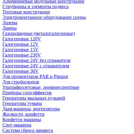
Алюминиевые модульные конструкции
Струбцины и элементы подвеса
Тентовые конструкции
Электромонтажное оборудование сцены
Лазеры
Лампы
Газоразрядные (металогалогенные)
Галогеновые 120V
Галогеновые 12V
Галогеновые 15V
Галогеновые 230V
Галогеновые 24V без отражателя
Галогеновые 24V с отражателем
Галогеновые 36V
Для прожекторов PAR и Pinspot
Для стробоскопов
Ультрафиолетовые, люминесцентные
Приборы спецэффектов
Генераторы мыльных пузырей
Генераторы тумана
Дым-машины, вентиляторы
Жидкости, конфетти
Конфетти машины
Снег-машины
Система сброса занавеса