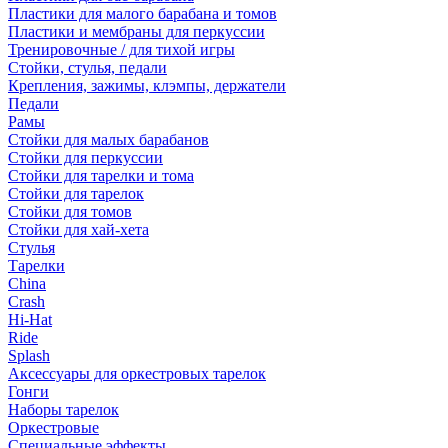
Пластики для малого барабана и томов
Пластики и мембраны для перкуссии
Тренировочные / для тихой игры
Стойки, стулья, педали
Крепления, зажимы, клэмпы, держатели
Педали
Рамы
Стойки для малых барабанов
Стойки для перкуссии
Стойки для тарелки и тома
Стойки для тарелок
Стойки для томов
Стойки для хай-хета
Стулья
Тарелки
China
Crash
Hi-Hat
Ride
Splash
Аксессуары для оркестровых тарелок
Гонги
Наборы тарелок
Оркестровые
Специальные эффекты