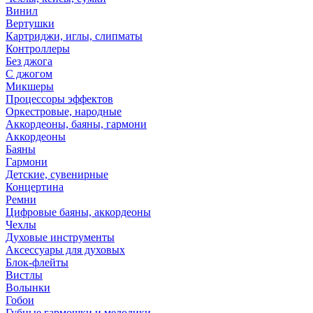
Винил
Вертушки
Картриджи, иглы, слипматы
Контроллеры
Без джога
С джогом
Микшеры
Процессоры эффектов
Оркестровые, народные
Аккордеоны, баяны, гармони
Аккордеоны
Баяны
Гармони
Детские, сувенирные
Концертина
Ремни
Цифровые баяны, аккордеоны
Чехлы
Духовые инструменты
Аксессуары для духовых
Блок-флейты
Вистлы
Волынки
Гобои
Губные гармошки и мелодики