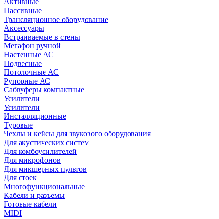
Активные
Пассивные
Трансляционное оборудование
Аксессуары
Встраиваемые в стены
Мегафон ручной
Настенные АС
Подвесные
Потолочные АС
Рупорные АС
Сабвуферы компактные
Усилители
Усилители
Инсталляционные
Туровые
Чехлы и кейсы для звукового оборудования
Для акустических систем
Для комбоусилителей
Для микрофонов
Для микшерных пультов
Для стоек
Многофункциональные
Кабели и разъемы
Готовые кабели
MIDI