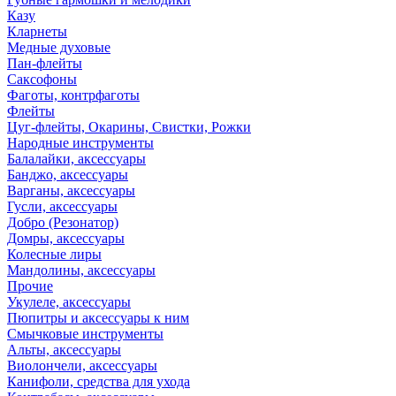
Казу
Кларнеты
Медные духовые
Пан-флейты
Саксофоны
Фаготы, контрфаготы
Флейты
Цуг-флейты, Окарины, Свистки, Рожки
Народные инструменты
Балалайки, аксессуары
Банджо, аксессуары
Варганы, аксессуары
Гусли, аксессуары
Добро (Резонатор)
Домры, аксессуары
Колесные лиры
Мандолины, аксессуары
Прочие
Укулеле, аксессуары
Пюпитры и аксессуары к ним
Смычковые инструменты
Альты, аксессуары
Виолончели, аксессуары
Канифоли, средства для ухода