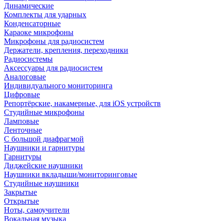
Динамические
Комплекты для ударных
Конденсаторные
Караоке микрофоны
Микрофоны для радиосистем
Держатели, крепления, переходники
Радиосистемы
Аксессуары для радиосистем
Аналоговые
Индивидуального мониторинга
Цифровые
Репортёрские, накамерные, для iOS устройств
Студийные микрофоны
Ламповые
Ленточные
С большой диафрагмой
Наушники и гарнитуры
Гарнитуры
Диджейские наушники
Наушники вкладыши/мониторинговые
Студийные наушники
Закрытые
Открытые
Ноты, самоучители
Вокальная музыка