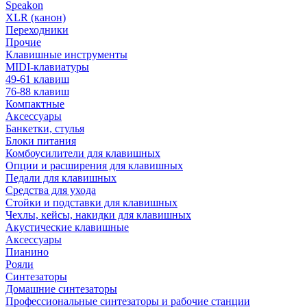
Speakon
XLR (канон)
Переходники
Прочие
Клавишные инструменты
MIDI-клавиатуры
49-61 клавиш
76-88 клавиш
Компактные
Аксессуары
Банкетки, стулья
Блоки питания
Комбоусилители для клавишных
Опции и расширения для клавишных
Педали для клавишных
Средства для ухода
Стойки и подставки для клавишных
Чехлы, кейсы, накидки для клавишных
Акустические клавишные
Аксессуары
Пианино
Рояли
Синтезаторы
Домашние синтезаторы
Профессиональные синтезаторы и рабочие станции