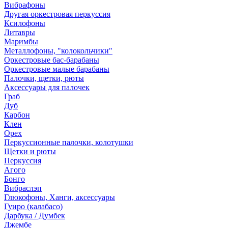
Вибрафоны
Другая оркестровая перкуссия
Ксилофоны
Литавры
Маримбы
Металлофоны, "колокольчики"
Оркестровые бас-барабаны
Оркестровые малые барабаны
Палочки, щетки, рюты
Аксессуары для палочек
Граб
Дуб
Карбон
Клен
Орех
Перкуссионные палочки, колотушки
Щетки и рюты
Перкуссия
Агого
Бонго
Вибраслэп
Глюкофоны, Ханги, аксессуары
Гуиро (калабасо)
Дарбука / Думбек
Джембе