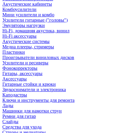
Акустические кабинеты
Комбоусилители
Мини усилители и комбо
Усилители гитарные ("головы")
Эмуляторы нагрузки
Hi-Fi, домашняя акустика, винил
Hi-Fi аксессуары
Акустические системы
Медиа плееры, стримеры
Пластинки
Проигрыватели виниловых дисков
Усилители и ресиверы
Фонокорректоры
Гитары, аксессуары
Аксессуары
Гитарные стойки и крюки
Звукосниматели и электроника
Каподастры
Ключи и инструменты для ремонта
Лады
Машинки для намотки струн
Ремни для гитар
Слайды
Средства для ухода
Струны и медиаторы