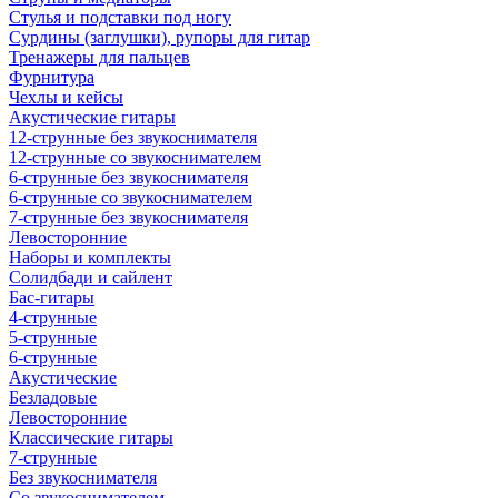
Стулья и подставки под ногу
Сурдины (заглушки), рупоры для гитар
Тренажеры для пальцев
Фурнитура
Чехлы и кейсы
Акустические гитары
12-струнные без звукоснимателя
12-струнные со звукоснимателем
6-струнные без звукоснимателя
6-струнные со звукоснимателем
7-струнные без звукоснимателя
Левосторонние
Наборы и комплекты
Солидбади и сайлент
Бас-гитары
4-струнные
5-струнные
6-струнные
Акустические
Безладовые
Левосторонние
Классические гитары
7-струнные
Без звукоснимателя
Со звукоснимателем