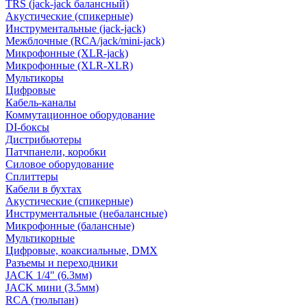
TRS (jack-jack балансный)
Акустические (спикерные)
Инструментальные (jack-jack)
Межблочные (RCA/jack/mini-jack)
Микрофонные (XLR-jack)
Микрофонные (XLR-XLR)
Мультикоры
Цифровые
Кабель-каналы
Коммутационное оборудование
DI-боксы
Дистрибьютеры
Патчпанели, коробки
Силовое оборудование
Сплиттеры
Кабели в бухтах
Акустические (спикерные)
Инструментальные (небалансные)
Микрофонные (балансные)
Мультикорные
Цифровые, коаксиальные, DMX
Разъемы и переходники
JACK 1/4" (6.3мм)
JACK мини (3.5мм)
RCA (тюльпан)