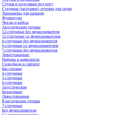
Стулья и подставки под ногу
Сурдины (заглушки), рупоры для гитар
Тренажеры для пальцев
Фурнитура
Чехлы и кейсы
Акустические гитары
12-струнные без звукоснимателя
12-струнные со звукоснимателем
6-струнные без звукоснимателя
6-струнные со звукоснимателем
7-струнные без звукоснимателя
Левосторонние
Наборы и комплекты
Солидбади и сайлент
Бас-гитары
4-струнные
5-струнные
6-струнные
Акустические
Безладовые
Левосторонние
Классические гитары
7-струнные
Без звукоснимателя
Со звукоснимателем