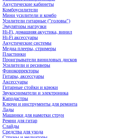
Акустические кабинеты
Комбоусилители
Мини усилители и комбо
Усилители гитарные ("головы")
Эмуляторы нагрузки
Hi-Fi, домашняя акустика, винил
Hi-Fi аксессуары
Акустические системы
Медиа плееры, стримеры
Пластинки
Проигрыватели виниловых дисков
Усилители и ресиверы
Фонокорректоры
Гитары, аксессуары
Аксессуары
Гитарные стойки и крюки
Звукосниматели и электроника
Каподастры
Ключи и инструменты для ремонта
Лады
Машинки для намотки струн
Ремни для гитар
Слайды
Средства для ухода
Струны и медиаторы