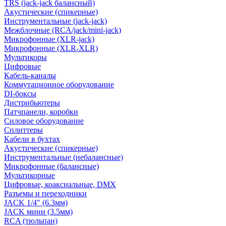
TRS (jack-jack балансный)
Акустические (спикерные)
Инструментальные (jack-jack)
Межблочные (RCA/jack/mini-jack)
Микрофонные (XLR-jack)
Микрофонные (XLR-XLR)
Мультикоры
Цифровые
Кабель-каналы
Коммутационное оборудование
DI-боксы
Дистрибьютеры
Патчпанели, коробки
Силовое оборудование
Сплиттеры
Кабели в бухтах
Акустические (спикерные)
Инструментальные (небалансные)
Микрофонные (балансные)
Мультикорные
Цифровые, коаксиальные, DMX
Разъемы и переходники
JACK 1/4" (6.3мм)
JACK мини (3.5мм)
RCA (тюльпан)