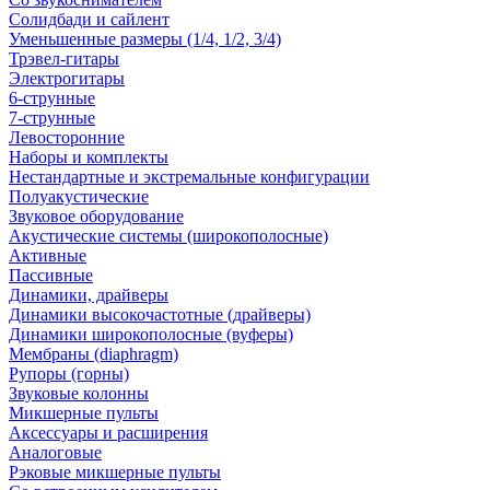
Солидбади и сайлент
Уменьшенные размеры (1/4, 1/2, 3/4)
Трэвел-гитары
Электрогитары
6-струнные
7-струнные
Левосторонние
Наборы и комплекты
Нестандартные и экстремальные конфигурации
Полуакустические
Звуковое оборудование
Акустические системы (широкополосные)
Активные
Пассивные
Динамики, драйверы
Динамики высокочастотные (драйверы)
Динамики широкополосные (вуферы)
Мембраны (diaphragm)
Рупоры (горны)
Звуковые колонны
Микшерные пульты
Аксессуары и расширения
Аналоговые
Рэковые микшерные пульты