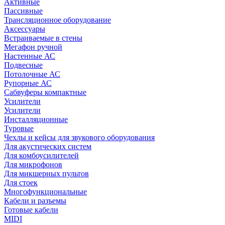
Активные
Пассивные
Трансляционное оборудование
Аксессуары
Встраиваемые в стены
Мегафон ручной
Настенные АС
Подвесные
Потолочные АС
Рупорные АС
Сабвуферы компактные
Усилители
Усилители
Инсталляционные
Туровые
Чехлы и кейсы для звукового оборудования
Для акустических систем
Для комбоусилителей
Для микрофонов
Для микшерных пультов
Для стоек
Многофункциональные
Кабели и разъемы
Готовые кабели
MIDI