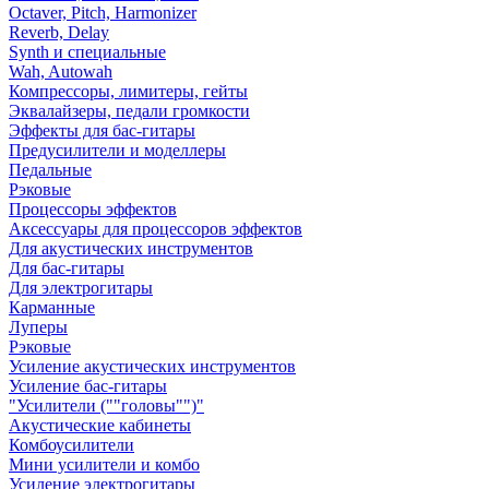
Octaver, Pitch, Harmonizer
Reverb, Delay
Synth и специальные
Wah, Autowah
Компрессоры, лимитеры, гейты
Эквалайзеры, педали громкости
Эффекты для бас-гитары
Предусилители и моделлеры
Педальные
Рэковые
Процессоры эффектов
Аксессуары для процессоров эффектов
Для акустических инструментов
Для бас-гитары
Для электрогитары
Карманные
Луперы
Рэковые
Усиление акустических инструментов
Усиление бас-гитары
"Усилители (""головы"")"
Акустические кабинеты
Комбоусилители
Мини усилители и комбо
Усиление электрогитары