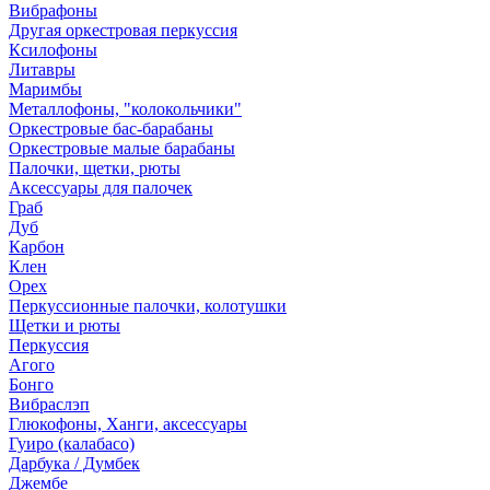
Вибрафоны
Другая оркестровая перкуссия
Ксилофоны
Литавры
Маримбы
Металлофоны, "колокольчики"
Оркестровые бас-барабаны
Оркестровые малые барабаны
Палочки, щетки, рюты
Аксессуары для палочек
Граб
Дуб
Карбон
Клен
Орех
Перкуссионные палочки, колотушки
Щетки и рюты
Перкуссия
Агого
Бонго
Вибраслэп
Глюкофоны, Ханги, аксессуары
Гуиро (калабасо)
Дарбука / Думбек
Джембе