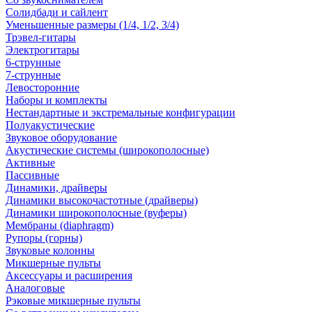
Солидбади и сайлент
Уменьшенные размеры (1/4, 1/2, 3/4)
Трэвел-гитары
Электрогитары
6-струнные
7-струнные
Левосторонние
Наборы и комплекты
Нестандартные и экстремальные конфигурации
Полуакустические
Звуковое оборудование
Акустические системы (широкополосные)
Активные
Пассивные
Динамики, драйверы
Динамики высокочастотные (драйверы)
Динамики широкополосные (вуферы)
Мембраны (diaphragm)
Рупоры (горны)
Звуковые колонны
Микшерные пульты
Аксессуары и расширения
Аналоговые
Рэковые микшерные пульты