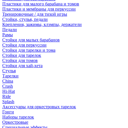
Пластики для малого барабана и томов
Пластики и мембраны для перкуссии
Тренировочные / для тихой игры
Стойки, стулья, педали
Крепления, зажимы, клэмпы, держатели
Педали
Рамы
Стойки для малых барабанов
Стойки для перкуссии
Стойки для тарелки и тома
Стойки для тарелок
Стойки для томов
Стойки для хай-хета
Стулья
Тарелки
China
Crash
Hi-Hat
Ride
Splash
Аксессуары для оркестровых тарелок
Гонги
Наборы тарелок
Оркестровые
Специальные эффекты