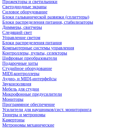
Прожекторы и светильники
Светодиодные экраны
Силовое оборудование
Блоки гальванической развязки (сплиттеры)
Блоки распределения питания, стабилизаторы
Диммеры, свитчеры
Следящий свет
Управление светом
Блоки распределения питания
Компьютерные системы управления
Контроллеры, пульты, селекторы
Цифровые преобразователи
Подарочные хиты
Студийное оборудование
MIDI-контроллеры
Аудио- и MIDI-интерфейсы
Звукоизоляция
Мебель для студии
Микрофонные предусилители
Мониторы
Программное обеспечение
Усилители для наушников/сист. мониторинга
Тюнеры и метрономы
Камертоны
Метрономы механические