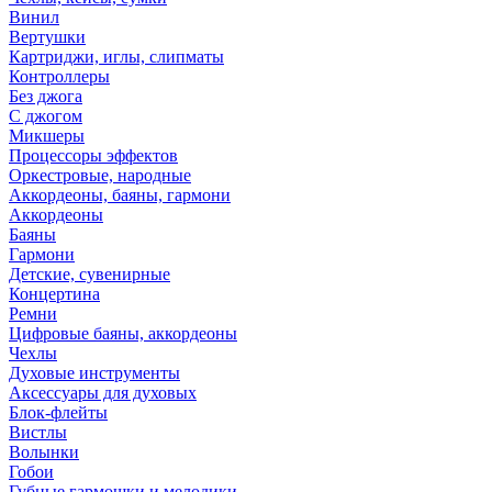
Винил
Вертушки
Картриджи, иглы, слипматы
Контроллеры
Без джога
С джогом
Микшеры
Процессоры эффектов
Оркестровые, народные
Аккордеоны, баяны, гармони
Аккордеоны
Баяны
Гармони
Детские, сувенирные
Концертина
Ремни
Цифровые баяны, аккордеоны
Чехлы
Духовые инструменты
Аксессуары для духовых
Блок-флейты
Вистлы
Волынки
Гобои
Губные гармошки и мелодики