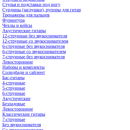
Стулья и подставки под ногу
Сурдины (заглушки), рупоры для гитар
Тренажеры для пальцев
Фурнитура
Чехлы и кейсы
Акустические гитары
12-струнные без звукоснимателя
12-струнные со звукоснимателем
6-струнные без звукоснимателя
6-струнные со звукоснимателем
7-струнные без звукоснимателя
Левосторонние
Наборы и комплекты
Солидбади и сайлент
Бас-гитары
4-струнные
5-струнные
6-струнные
Акустические
Безладовые
Левосторонние
Классические гитары
7-струнные
Без звукоснимателя
Со звукоснимателем