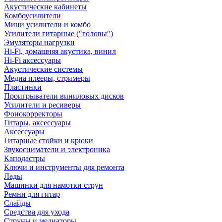
Акустические кабинеты
Комбоусилители
Мини усилители и комбо
Усилители гитарные ("головы")
Эмуляторы нагрузки
Hi-Fi, домашняя акустика, винил
Hi-Fi аксессуары
Акустические системы
Медиа плееры, стримеры
Пластинки
Проигрыватели виниловых дисков
Усилители и ресиверы
Фонокорректоры
Гитары, аксессуары
Аксессуары
Гитарные стойки и крюки
Звукосниматели и электроника
Каподастры
Ключи и инструменты для ремонта
Лады
Машинки для намотки струн
Ремни для гитар
Слайды
Средства для ухода
Струны и медиаторы