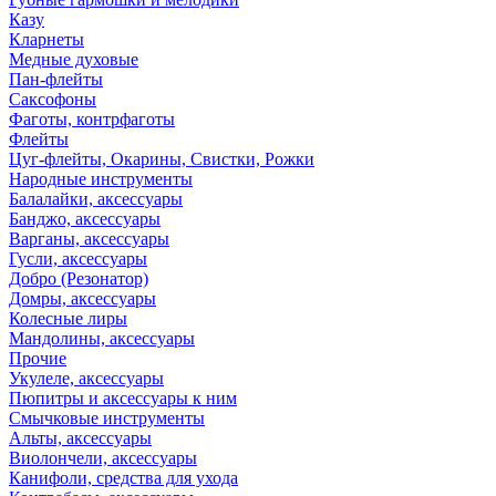
Казу
Кларнеты
Медные духовые
Пан-флейты
Саксофоны
Фаготы, контрфаготы
Флейты
Цуг-флейты, Окарины, Свистки, Рожки
Народные инструменты
Балалайки, аксессуары
Банджо, аксессуары
Варганы, аксессуары
Гусли, аксессуары
Добро (Резонатор)
Домры, аксессуары
Колесные лиры
Мандолины, аксессуары
Прочие
Укулеле, аксессуары
Пюпитры и аксессуары к ним
Смычковые инструменты
Альты, аксессуары
Виолончели, аксессуары
Канифоли, средства для ухода