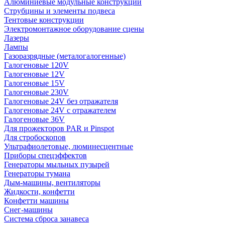
Алюминиевые модульные конструкции
Струбцины и элементы подвеса
Тентовые конструкции
Электромонтажное оборудование сцены
Лазеры
Лампы
Газоразрядные (металогалогенные)
Галогеновые 120V
Галогеновые 12V
Галогеновые 15V
Галогеновые 230V
Галогеновые 24V без отражателя
Галогеновые 24V с отражателем
Галогеновые 36V
Для прожекторов PAR и Pinspot
Для стробоскопов
Ультрафиолетовые, люминесцентные
Приборы спецэффектов
Генераторы мыльных пузырей
Генераторы тумана
Дым-машины, вентиляторы
Жидкости, конфетти
Конфетти машины
Снег-машины
Система сброса занавеса