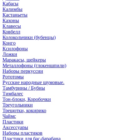
Кабасы
Калимбы
Кастаньеты
Кахоны
Клавесы
Ковбелл
Колокольчики (бубенцы)
Конго
Ксилофоны
Ложки
Маракасы, шейкеры
Металлофоны (глокеншпили)
Наборы перкуссии
Рототомы
Русские народные шумовые.
Тамбурины / Бубны
Тимбалес
Тон-блоки, Коробочки
Треугольники
Трещотки, кокирико
Чаймс
Пластики
Аксессуары
Наборы пластиков
Пластики для бас-барабана