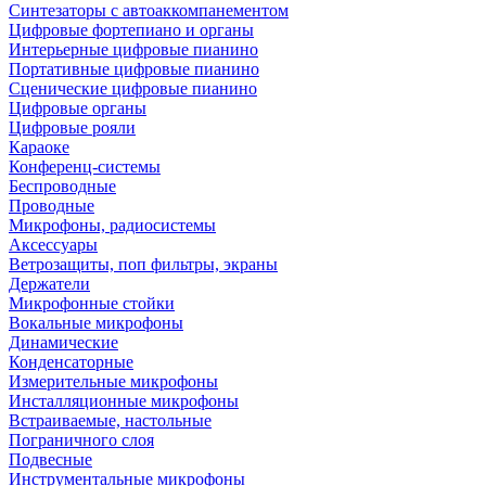
Синтезаторы с автоаккомпанементом
Цифровые фортепиано и органы
Интерьерные цифровые пианино
Портативные цифровые пианино
Сценические цифровые пианино
Цифровые органы
Цифровые рояли
Караоке
Конференц-системы
Беспроводные
Проводные
Микрофоны, радиосистемы
Аксессуары
Ветрозащиты, поп фильтры, экраны
Держатели
Микрофонные стойки
Вокальные микрофоны
Динамические
Конденсаторные
Измерительные микрофоны
Инсталляционные микрофоны
Встраиваемые, настольные
Пограничного слоя
Подвесные
Инструментальные микрофоны