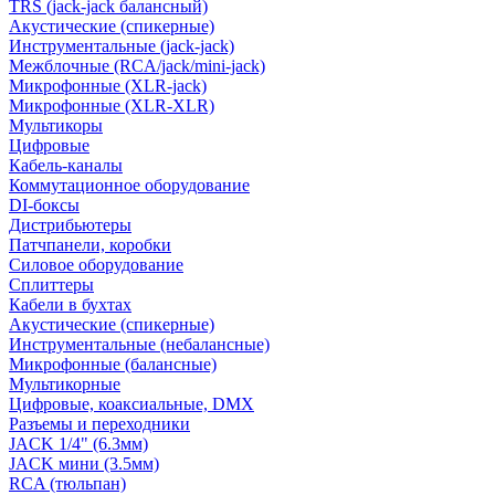
TRS (jack-jack балансный)
Акустические (спикерные)
Инструментальные (jack-jack)
Межблочные (RCA/jack/mini-jack)
Микрофонные (XLR-jack)
Микрофонные (XLR-XLR)
Мультикоры
Цифровые
Кабель-каналы
Коммутационное оборудование
DI-боксы
Дистрибьютеры
Патчпанели, коробки
Силовое оборудование
Сплиттеры
Кабели в бухтах
Акустические (спикерные)
Инструментальные (небалансные)
Микрофонные (балансные)
Мультикорные
Цифровые, коаксиальные, DMX
Разъемы и переходники
JACK 1/4" (6.3мм)
JACK мини (3.5мм)
RCA (тюльпан)