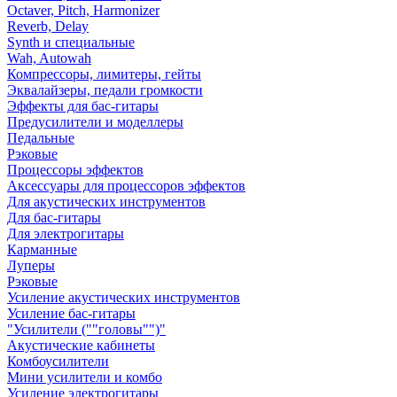
Octaver, Pitch, Harmonizer
Reverb, Delay
Synth и специальные
Wah, Autowah
Компрессоры, лимитеры, гейты
Эквалайзеры, педали громкости
Эффекты для бас-гитары
Предусилители и моделлеры
Педальные
Рэковые
Процессоры эффектов
Аксессуары для процессоров эффектов
Для акустических инструментов
Для бас-гитары
Для электрогитары
Карманные
Луперы
Рэковые
Усиление акустических инструментов
Усиление бас-гитары
"Усилители (""головы"")"
Акустические кабинеты
Комбоусилители
Мини усилители и комбо
Усиление электрогитары