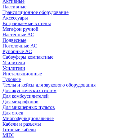
Активные
Пассивные
Трансляционное оборудование
Аксессуары
Встраиваемые в стены
Мегафон ручной
Настенные АС
Подвесные
Потолочные АС
Рупорные АС
Сабвуферы компактные
Усилители
Усилители
Инсталляционные
Туровые
Чехлы и кейсы для звукового оборудования
Для акустических систем
Для комбоусилителей
Для микрофонов
Для микшерных пультов
Для стоек
Многофункциональные
Кабели и разъемы
Готовые кабели
MIDI