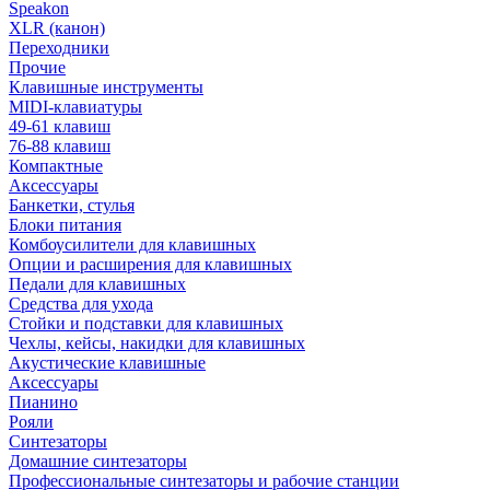
Speakon
XLR (канон)
Переходники
Прочие
Клавишные инструменты
MIDI-клавиатуры
49-61 клавиш
76-88 клавиш
Компактные
Аксессуары
Банкетки, стулья
Блоки питания
Комбоусилители для клавишных
Опции и расширения для клавишных
Педали для клавишных
Средства для ухода
Стойки и подставки для клавишных
Чехлы, кейсы, накидки для клавишных
Акустические клавишные
Аксессуары
Пианино
Рояли
Синтезаторы
Домашние синтезаторы
Профессиональные синтезаторы и рабочие станции