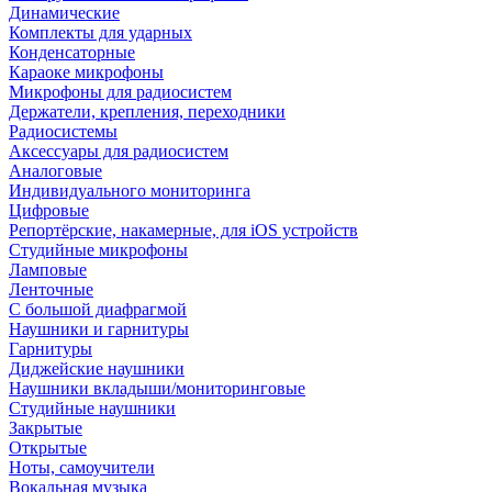
Динамические
Комплекты для ударных
Конденсаторные
Караоке микрофоны
Микрофоны для радиосистем
Держатели, крепления, переходники
Радиосистемы
Аксессуары для радиосистем
Аналоговые
Индивидуального мониторинга
Цифровые
Репортёрские, накамерные, для iOS устройств
Студийные микрофоны
Ламповые
Ленточные
С большой диафрагмой
Наушники и гарнитуры
Гарнитуры
Диджейские наушники
Наушники вкладыши/мониторинговые
Студийные наушники
Закрытые
Открытые
Ноты, самоучители
Вокальная музыка