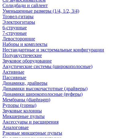
Солидбади и сайлент
Уменьшенные размеры (1/4, 1/2, 3/4)
Трэвел-гитары
Электрогитары
6-струнные
7-струнные
Левосторонние
Наборы и комплекты
Нестандартные и экстремальные конфигурации
Полуакустические
Звуковое оборудование
Акустические системы (широкополосные)
Активные
Пассивные
Динамики, драйверы
Динамики высокочастотные (драйверы)
Динамики широкополосные (вуферы)
Мембраны (diaphragm)
Рупоры (горны)
Звуковые колонны
Микшерные пульты
Аксессуары и расширения
Аналоговые
Рэковые микшерные пульты