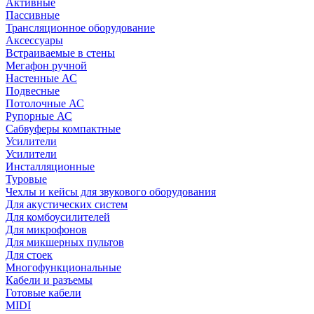
Активные
Пассивные
Трансляционное оборудование
Аксессуары
Встраиваемые в стены
Мегафон ручной
Настенные АС
Подвесные
Потолочные АС
Рупорные АС
Сабвуферы компактные
Усилители
Усилители
Инсталляционные
Туровые
Чехлы и кейсы для звукового оборудования
Для акустических систем
Для комбоусилителей
Для микрофонов
Для микшерных пультов
Для стоек
Многофункциональные
Кабели и разъемы
Готовые кабели
MIDI