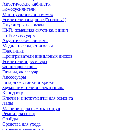
Акустические кабинеты
Комбоусилители
Мини усилители и комбо
Усилители гитарные ("головы")
Эмуляторы нагрузки
Hi-Fi, домашняя акустика, винил
Hi-Fi аксессуары
Акустические системы
Медиа плееры, стримеры
Пластинки
Проигрыватели виниловых дисков
Усилители и ресиверы
Фонокорректоры
Гитары, аксессуары
Аксессуары
Гитарные стойки и крюки
Звукосниматели и электроника
Каподастры
Ключи и инструменты для ремонта
Лады
Машинки для намотки струн
Ремни для гитар
Слайды
Средства для ухода
Струны и медиаторы