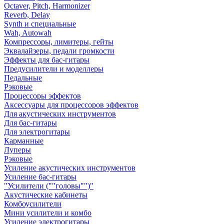
Octaver, Pitch, Harmonizer
Reverb, Delay
Synth и специальные
Wah, Autowah
Компрессоры, лимитеры, гейты
Эквалайзеры, педали громкости
Эффекты для бас-гитары
Предусилители и моделлеры
Педальные
Рэковые
Процессоры эффектов
Аксессуары для процессоров эффектов
Для акустических инструментов
Для бас-гитары
Для электрогитары
Карманные
Луперы
Рэковые
Усиление акустических инструментов
Усиление бас-гитары
"Усилители (""головы"")"
Акустические кабинеты
Комбоусилители
Мини усилители и комбо
Усиление электрогитары