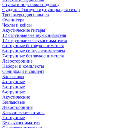
Стулья и подставки под ногу
Сурдины (заглушки), рупоры для гитар
Тренажеры для пальцев
Фурнитура
Чехлы и кейсы
Акустические гитары
12-струнные без звукоснимателя
12-струнные со звукоснимателем
6-струнные без звукоснимателя
6-струнные со звукоснимателем
7-струнные без звукоснимателя
Левосторонние
Наборы и комплекты
Солидбади и сайлент
Бас-гитары
4-струнные
5-струнные
6-струнные
Акустические
Безладовые
Левосторонние
Классические гитары
7-струнные
Без звукоснимателя
Со звукоснимателем