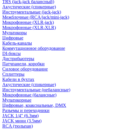
TRS (jack-jack балансный)
Акустические (спикерные)
Инструментальные (jack-jack)
Межблочные (RCA/jack/mini-jack)
Микрофонные (XLR-jack)
Микрофонные (XLR-XLR)
Мультикоры
Цифровые
Кабель-каналы
Коммутационное оборудование
DI-боксы
Дистрибьютеры
Патчпанели, коробки
Силовое оборудование
Сплиттеры
Кабели в бухтах
Акустические (спикерные)
Инструментальные (небалансные)
Микрофонные (балансные)
Мультикорные
Цифровые, коаксиальные, DMX
Разъемы и переходники
JACK 1/4" (6.3мм)
JACK мини (3.5мм)
RCA (тюльпан)