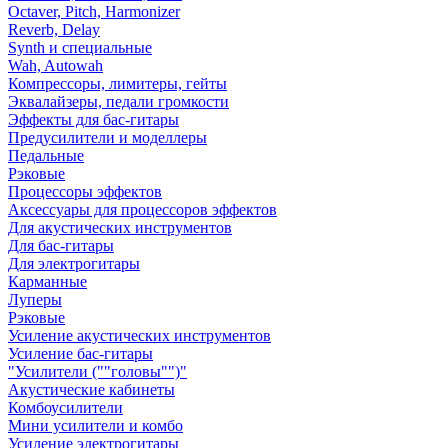
Octaver, Pitch, Harmonizer
Reverb, Delay
Synth и специальные
Wah, Autowah
Компрессоры, лимитеры, гейты
Эквалайзеры, педали громкости
Эффекты для бас-гитары
Предусилители и моделлеры
Педальные
Рэковые
Процессоры эффектов
Аксессуары для процессоров эффектов
Для акустических инструментов
Для бас-гитары
Для электрогитары
Карманные
Луперы
Рэковые
Усиление акустических инструментов
Усиление бас-гитары
"Усилители (""головы"")"
Акустические кабинеты
Комбоусилители
Мини усилители и комбо
Усиление электрогитары