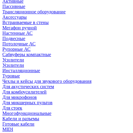
Активные
Пассивные
Трансляционное оборудование
Аксессуары
Встраиваемые в стены
Мегафон ручной
Настенные АС
Подвесные
Потолочные АС
Рупорные АС
Сабвуферы компактные
Усилители
Усилители
Инсталляционные
Туровые
Чехлы и кейсы для звукового оборудования
Для акустических систем
Для комбоусилителей
Для микрофонов
Для микшерных пультов
Для стоек
Многофункциональные
Кабели и разъемы
Готовые кабели
MIDI