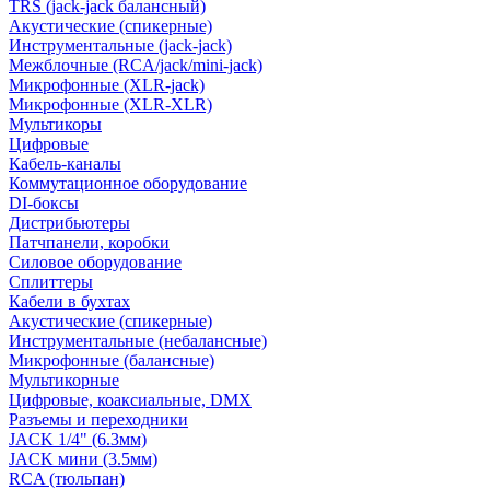
TRS (jack-jack балансный)
Акустические (спикерные)
Инструментальные (jack-jack)
Межблочные (RCA/jack/mini-jack)
Микрофонные (XLR-jack)
Микрофонные (XLR-XLR)
Мультикоры
Цифровые
Кабель-каналы
Коммутационное оборудование
DI-боксы
Дистрибьютеры
Патчпанели, коробки
Силовое оборудование
Сплиттеры
Кабели в бухтах
Акустические (спикерные)
Инструментальные (небалансные)
Микрофонные (балансные)
Мультикорные
Цифровые, коаксиальные, DMX
Разъемы и переходники
JACK 1/4" (6.3мм)
JACK мини (3.5мм)
RCA (тюльпан)