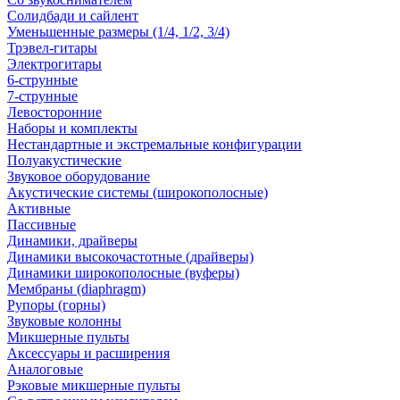
Солидбади и сайлент
Уменьшенные размеры (1/4, 1/2, 3/4)
Трэвел-гитары
Электрогитары
6-струнные
7-струнные
Левосторонние
Наборы и комплекты
Нестандартные и экстремальные конфигурации
Полуакустические
Звуковое оборудование
Акустические системы (широкополосные)
Активные
Пассивные
Динамики, драйверы
Динамики высокочастотные (драйверы)
Динамики широкополосные (вуферы)
Мембраны (diaphragm)
Рупоры (горны)
Звуковые колонны
Микшерные пульты
Аксессуары и расширения
Аналоговые
Рэковые микшерные пульты