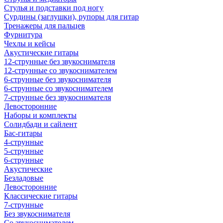
Стулья и подставки под ногу
Сурдины (заглушки), рупоры для гитар
Тренажеры для пальцев
Фурнитура
Чехлы и кейсы
Акустические гитары
12-струнные без звукоснимателя
12-струнные со звукоснимателем
6-струнные без звукоснимателя
6-струнные со звукоснимателем
7-струнные без звукоснимателя
Левосторонние
Наборы и комплекты
Солидбади и сайлент
Бас-гитары
4-струнные
5-струнные
6-струнные
Акустические
Безладовые
Левосторонние
Классические гитары
7-струнные
Без звукоснимателя
Со звукоснимателем