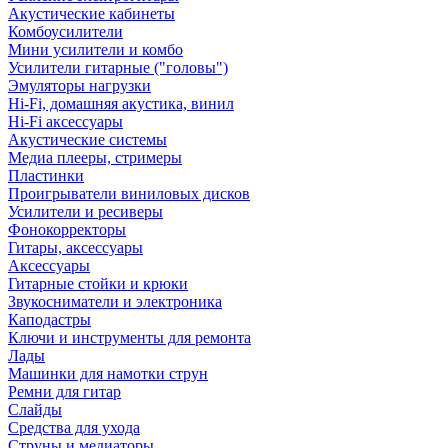
Акустические кабинеты
Комбоусилители
Мини усилители и комбо
Усилители гитарные ("головы")
Эмуляторы нагрузки
Hi-Fi, домашняя акустика, винил
Hi-Fi аксессуары
Акустические системы
Медиа плееры, стримеры
Пластинки
Проигрыватели виниловых дисков
Усилители и ресиверы
Фонокорректоры
Гитары, аксессуары
Аксессуары
Гитарные стойки и крюки
Звукосниматели и электроника
Каподастры
Ключи и инструменты для ремонта
Лады
Машинки для намотки струн
Ремни для гитар
Слайды
Средства для ухода
Струны и медиаторы