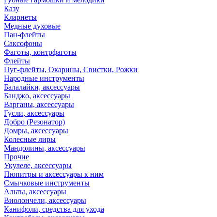
Казу
Кларнеты
Медные духовые
Пан-флейты
Саксофоны
Фаготы, контрфаготы
Флейты
Цуг-флейты, Окарины, Свистки, Рожки
Народные инструменты
Балалайки, аксессуары
Банджо, аксессуары
Варганы, аксессуары
Гусли, аксессуары
Добро (Резонатор)
Домры, аксессуары
Колесные лиры
Мандолины, аксессуары
Прочие
Укулеле, аксессуары
Пюпитры и аксессуары к ним
Смычковые инструменты
Альты, аксессуары
Виолончели, аксессуары
Канифоли, средства для ухода