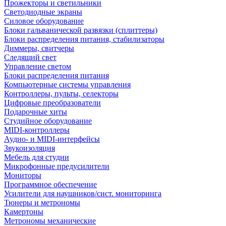
Прожекторы и светильники
Светодиодные экраны
Силовое оборудование
Блоки гальванической развязки (сплиттеры)
Блоки распределения питания, стабилизаторы
Диммеры, свитчеры
Следящий свет
Управление светом
Блоки распределения питания
Компьютерные системы управления
Контроллеры, пульты, селекторы
Цифровые преобразователи
Подарочные хиты
Студийное оборудование
MIDI-контроллеры
Аудио- и MIDI-интерфейсы
Звукоизоляция
Мебель для студии
Микрофонные предусилители
Мониторы
Программное обеспечение
Усилители для наушников/сист. мониторинга
Тюнеры и метрономы
Камертоны
Метрономы механические