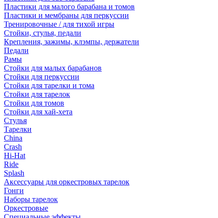
Пластики для малого барабана и томов
Пластики и мембраны для перкуссии
Тренировочные / для тихой игры
Стойки, стулья, педали
Крепления, зажимы, клэмпы, держатели
Педали
Рамы
Стойки для малых барабанов
Стойки для перкуссии
Стойки для тарелки и тома
Стойки для тарелок
Стойки для томов
Стойки для хай-хета
Стулья
Тарелки
China
Crash
Hi-Hat
Ride
Splash
Аксессуары для оркестровых тарелок
Гонги
Наборы тарелок
Оркестровые
Специальные эффекты