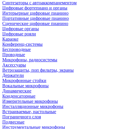
Синтезаторы с автоаккомпанементом
Цифровые фортепиано и органы
Интерьерные цифровые пианино
Портативные цифровые пианино
Сценические цифровые пианино
Цифровые органы
Цифровые рояли
Караоке
Конференц-системы
Беспроводные
Проводные
Микрофоны, радиосистемы
Аксессуары
Ветрозащиты, поп фильтры, экраны
Держатели
Микрофонные стойки
Вокальные микрофоны
Динамические
Конденсаторные
Измерительные микрофоны
Инсталляционные микрофоны
Встраиваемые, настольные
Пограничного слоя
Подвесные
Инструментальные микрофоны