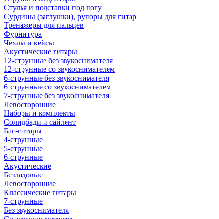
Стулья и подставки под ногу
Сурдины (заглушки), рупоры для гитар
Тренажеры для пальцев
Фурнитура
Чехлы и кейсы
Акустические гитары
12-струнные без звукоснимателя
12-струнные со звукоснимателем
6-струнные без звукоснимателя
6-струнные со звукоснимателем
7-струнные без звукоснимателя
Левосторонние
Наборы и комплекты
Солидбади и сайлент
Бас-гитары
4-струнные
5-струнные
6-струнные
Акустические
Безладовые
Левосторонние
Классические гитары
7-струнные
Без звукоснимателя
Со звукоснимателем