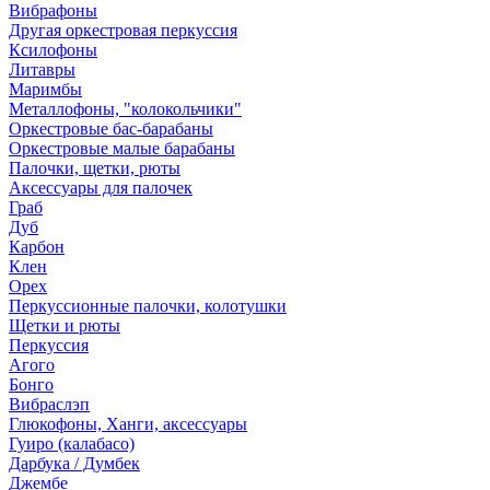
Вибрафоны
Другая оркестровая перкуссия
Ксилофоны
Литавры
Маримбы
Металлофоны, "колокольчики"
Оркестровые бас-барабаны
Оркестровые малые барабаны
Палочки, щетки, рюты
Аксессуары для палочек
Граб
Дуб
Карбон
Клен
Орех
Перкуссионные палочки, колотушки
Щетки и рюты
Перкуссия
Агого
Бонго
Вибраслэп
Глюкофоны, Ханги, аксессуары
Гуиро (калабасо)
Дарбука / Думбек
Джембе