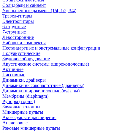
Солидбади и сайлент
Уменьшенные размеры (1/4, 1/2, 3/4)
Трэвел-гитары
Электрогитары
6-струнные
7-струнные
Левосторонние
Наборы и комплекты
Нестандартные и экстремальные конфигурации
Полуакустические
Звуковое оборудование
Акустические системы (широкополосные)
Активные
Пассивные
Динамики, драйверы
Динамики высокочастотные (драйверы)
Динамики широкополосные (вуферы)
Мембраны (diaphragm)
Рупоры (горны)
Звуковые колонны
Микшерные пульты
Аксессуары и расширения
Аналоговые
Рэковые микшерные пульты