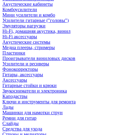
Акустические кабинеты
Комбоусилители
Мини усилители и комбо
Усилители гитарные ("головы")
Эмуляторы нагрузки
Hi-Fi, домашняя акустика, винил
Hi-Fi аксессуары
Акустические системы
Медиа плееры, стримеры
Пластинки
Проигрыватели виниловых дисков
Усилители и ресиверы
Фонокорректоры
Гитары, аксессуары
Аксессуары
Гитарные стойки и крюки
Звукосниматели и электроника
Каподастры
Ключи и инструменты для ремонта
Лады
Машинки для намотки струн
Ремни для гитар
Слайды
Средства для ухода
Струны и медиаторы