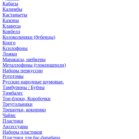
Кабасы
Калимбы
Кастаньеты
Кахоны
Клавесы
Ковбелл
Колокольчики (бубенцы)
Конго
Ксилофоны
Ложки
Маракасы, шейкеры
Металлофоны (глокеншпили)
Наборы перкуссии
Рототомы
Русские народные шумовые.
Тамбурины / Бубны
Тимбалес
Тон-блоки, Коробочки
Треугольники
Трещотки, кокирико
Чаймс
Пластики
Аксессуары
Наборы пластиков
Пластики для бас-барабана