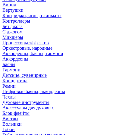
Винил
Вертушки
Картриджи, иглы, слипматы
Контроллеры
Без джога
С джогом
Микшеры
Процессоры эффектов
Оркестровые, народные
Аккордеоны, баяны, гармони
Аккордеоны
Баяны
Гармони
Детские, сувенирные
Концертина
Ремни
Цифровые баяны, аккордеоны
Чехлы
Духовые инструменты
Аксессуары для духовых
Блок-флейты
Вистлы
Волынки
Гобои
Губные гармошки и мелодики