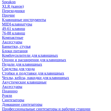
Speakon
XLR (канон)
Переходники
Прочие
Клавишные инструменты
MIDI-клавиатуры
49-61 клавиш
76-88 клавиш
Компактные
Аксессуары
Банкетки, стулья
Блоки питания
Комбоусилители для клавишных
Опции и расширения для клавишных
Педали для клавишных
Средства для ухода
Стойки и подставки для клавишных
Чехлы, кейсы, накидки для клавишных
Акустические клавишные
Аксессуары
Пианино
Рояли
Синтезаторы
Домашние синтезаторы
Профессиональные синтезаторы и рабочие станции