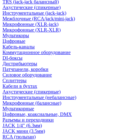
TRS (jack-jack балансный)
Акустические (спикерные)
Инструментальные (jack-jack)
Межблочные (RCA/jack/mini-jack)
Микрофонные (XLR-jack)
Микрофонные (XLR-XLR)
Мультикоры
Цифровые
Кабель-каналы
Коммутационное оборудование
DI-боксы
Дистрибьютеры
Патчпанели, коробки
Силовое оборудование
Сплиттеры
Кабели в бухтах
Акустические (спикерные)
Инструментальные (небалансные)
Микрофонные (балансные)
Мультикорные
Цифровые, коаксиальные, DMX
Разъемы и переходники
JACK 1/4" (6.3мм)
JACK мини (3.5мм)
RCA (тюльпан)