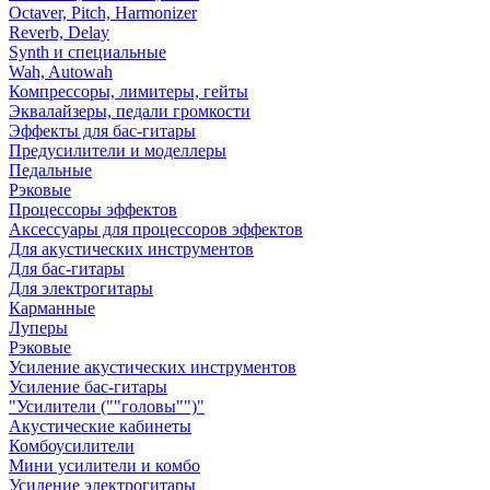
Octaver, Pitch, Harmonizer
Reverb, Delay
Synth и специальные
Wah, Autowah
Компрессоры, лимитеры, гейты
Эквалайзеры, педали громкости
Эффекты для бас-гитары
Предусилители и моделлеры
Педальные
Рэковые
Процессоры эффектов
Аксессуары для процессоров эффектов
Для акустических инструментов
Для бас-гитары
Для электрогитары
Карманные
Луперы
Рэковые
Усиление акустических инструментов
Усиление бас-гитары
"Усилители (""головы"")"
Акустические кабинеты
Комбоусилители
Мини усилители и комбо
Усиление электрогитары