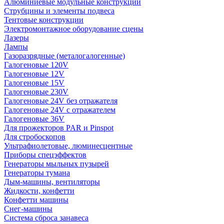
Алюминиевые модульные конструкции
Струбцины и элементы подвеса
Тентовые конструкции
Электромонтажное оборудование сцены
Лазеры
Лампы
Газоразрядные (металогалогенные)
Галогеновые 120V
Галогеновые 12V
Галогеновые 15V
Галогеновые 230V
Галогеновые 24V без отражателя
Галогеновые 24V с отражателем
Галогеновые 36V
Для прожекторов PAR и Pinspot
Для стробоскопов
Ультрафиолетовые, люминесцентные
Приборы спецэффектов
Генераторы мыльных пузырей
Генераторы тумана
Дым-машины, вентиляторы
Жидкости, конфетти
Конфетти машины
Снег-машины
Система сброса занавеса