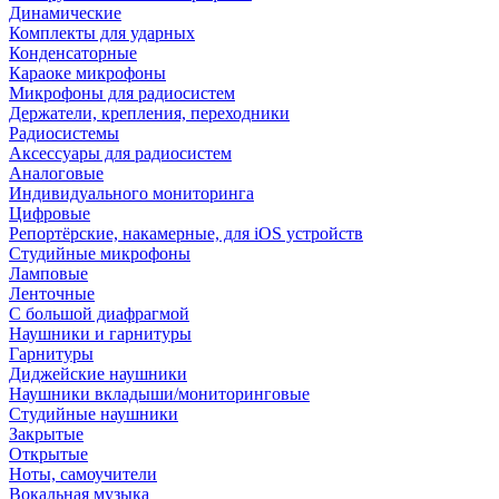
Динамические
Комплекты для ударных
Конденсаторные
Караоке микрофоны
Микрофоны для радиосистем
Держатели, крепления, переходники
Радиосистемы
Аксессуары для радиосистем
Аналоговые
Индивидуального мониторинга
Цифровые
Репортёрские, накамерные, для iOS устройств
Студийные микрофоны
Ламповые
Ленточные
С большой диафрагмой
Наушники и гарнитуры
Гарнитуры
Диджейские наушники
Наушники вкладыши/мониторинговые
Студийные наушники
Закрытые
Открытые
Ноты, самоучители
Вокальная музыка