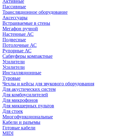
Активные
Пассивные
Трансляционное оборудование
Аксессуары
Встраиваемые в стены
Мегафон ручной
Настенные АС
Подвесные
Потолочные АС
Рупорные АС
Сабвуферы компактные
Усилители
Усилители
Инсталляционные
Туровые
Чехлы и кейсы для звукового оборудования
Для акустических систем
Для комбоусилителей
Для микрофонов
Для микшерных пультов
Для стоек
Многофункциональные
Кабели и разъемы
Готовые кабели
MIDI