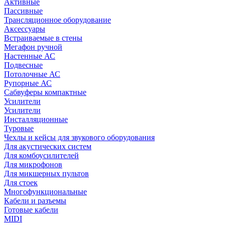
Активные
Пассивные
Трансляционное оборудование
Аксессуары
Встраиваемые в стены
Мегафон ручной
Настенные АС
Подвесные
Потолочные АС
Рупорные АС
Сабвуферы компактные
Усилители
Усилители
Инсталляционные
Туровые
Чехлы и кейсы для звукового оборудования
Для акустических систем
Для комбоусилителей
Для микрофонов
Для микшерных пультов
Для стоек
Многофункциональные
Кабели и разъемы
Готовые кабели
MIDI