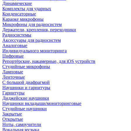
Динамические
Комплекты для ударных
Конденсаторные
Караоке микрофоны
Микрофоны для радиосистем
Держатели, крепления, переходники
Радиосистемы
Аксессуары для радиосистем
Аналоговые
Индивидуального мониторинга
Цифровые
Репортёрские, накамерные, для iOS устройств
Студийные микрофоны
Ламповые
Ленточные
С большой диафрагмой
Наушники и гарнитуры
Гарнитуры
Диджейские наушники
Наушники вкладыши/мониторинговые
Студийные наушники
Закрытые
Открытые
Ноты, самоучители
Вокальная музыка