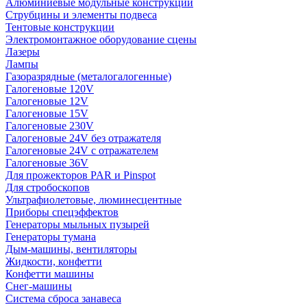
Алюминиевые модульные конструкции
Струбцины и элементы подвеса
Тентовые конструкции
Электромонтажное оборудование сцены
Лазеры
Лампы
Газоразрядные (металогалогенные)
Галогеновые 120V
Галогеновые 12V
Галогеновые 15V
Галогеновые 230V
Галогеновые 24V без отражателя
Галогеновые 24V с отражателем
Галогеновые 36V
Для прожекторов PAR и Pinspot
Для стробоскопов
Ультрафиолетовые, люминесцентные
Приборы спецэффектов
Генераторы мыльных пузырей
Генераторы тумана
Дым-машины, вентиляторы
Жидкости, конфетти
Конфетти машины
Снег-машины
Система сброса занавеса