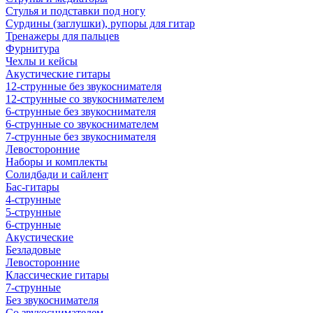
Стулья и подставки под ногу
Сурдины (заглушки), рупоры для гитар
Тренажеры для пальцев
Фурнитура
Чехлы и кейсы
Акустические гитары
12-струнные без звукоснимателя
12-струнные со звукоснимателем
6-струнные без звукоснимателя
6-струнные со звукоснимателем
7-струнные без звукоснимателя
Левосторонние
Наборы и комплекты
Солидбади и сайлент
Бас-гитары
4-струнные
5-струнные
6-струнные
Акустические
Безладовые
Левосторонние
Классические гитары
7-струнные
Без звукоснимателя
Со звукоснимателем