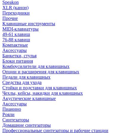
Speakon
XLR (канон)
Переходники
Прочие
Клавишные инструменты
MIDI-клавиатуры
49-61 клавиш
76-88 клавиш
Компактные
Аксессуары
Банкетки, стулья
Блоки питания
Комбоусилители для клавишных
Опции и расширения для клавишных
Педали для клавишных
Средства для ухода
Стойки и подставки для клавишных
Чехлы, кейсы, накидки для клавишных
Акустические клавишные
Аксессуары
Пианино
Рояли
Синтезаторы
Домашние синтезаторы
Профессиональные синтезаторы и рабочие станции