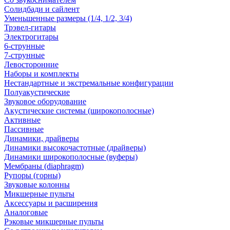
Солидбади и сайлент
Уменьшенные размеры (1/4, 1/2, 3/4)
Трэвел-гитары
Электрогитары
6-струнные
7-струнные
Левосторонние
Наборы и комплекты
Нестандартные и экстремальные конфигурации
Полуакустические
Звуковое оборудование
Акустические системы (широкополосные)
Активные
Пассивные
Динамики, драйверы
Динамики высокочастотные (драйверы)
Динамики широкополосные (вуферы)
Мембраны (diaphragm)
Рупоры (горны)
Звуковые колонны
Микшерные пульты
Аксессуары и расширения
Аналоговые
Рэковые микшерные пульты