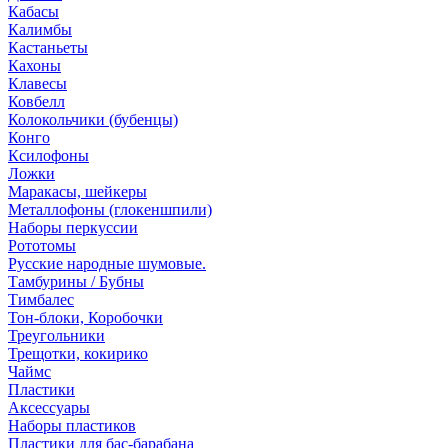
Кабасы
Калимбы
Кастаньеты
Кахоны
Клавесы
Ковбелл
Колокольчики (бубенцы)
Конго
Ксилофоны
Ложки
Маракасы, шейкеры
Металлофоны (глокеншпили)
Наборы перкуссии
Рототомы
Русские народные шумовые.
Тамбурины / Бубны
Тимбалес
Тон-блоки, Коробочки
Треугольники
Трещотки, кокирико
Чаймс
Пластики
Аксессуары
Наборы пластиков
Пластики для бас-барабана