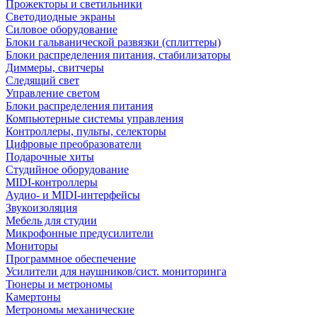
Прожекторы и светильники
Светодиодные экраны
Силовое оборудование
Блоки гальванической развязки (сплиттеры)
Блоки распределения питания, стабилизаторы
Диммеры, свитчеры
Следящий свет
Управление светом
Блоки распределения питания
Компьютерные системы управления
Контроллеры, пульты, селекторы
Цифровые преобразователи
Подарочные хиты
Студийное оборудование
MIDI-контроллеры
Аудио- и MIDI-интерфейсы
Звукоизоляция
Мебель для студии
Микрофонные предусилители
Мониторы
Программное обеспечение
Усилители для наушников/сист. мониторинга
Тюнеры и метрономы
Камертоны
Метрономы механические