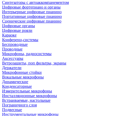
Синтезаторы с автоаккомпанементом
Цифровые фортепиано и органы
Интерьерные цифровые пианино
Портативные цифровые пианино
Сценические цифровые пианино
Цифровые органы
Цифровые рояли
Караоке
Конференц-системы
Беспроводные
Проводные
Микрофоны, радиосистемы
Аксессуары
Ветрозащиты, поп фильтры, экраны
Держатели
Микрофонные стойки
Вокальные микрофоны
Динамические
Конденсаторные
Измерительные микрофоны
Инсталляционные микрофоны
Встраиваемые, настольные
Пограничного слоя
Подвесные
Инструментальные микрофоны