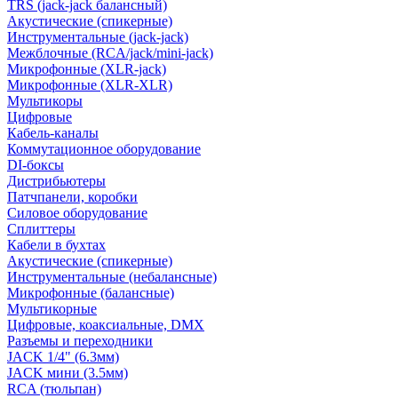
TRS (jack-jack балансный)
Акустические (спикерные)
Инструментальные (jack-jack)
Межблочные (RCA/jack/mini-jack)
Микрофонные (XLR-jack)
Микрофонные (XLR-XLR)
Мультикоры
Цифровые
Кабель-каналы
Коммутационное оборудование
DI-боксы
Дистрибьютеры
Патчпанели, коробки
Силовое оборудование
Сплиттеры
Кабели в бухтах
Акустические (спикерные)
Инструментальные (небалансные)
Микрофонные (балансные)
Мультикорные
Цифровые, коаксиальные, DMX
Разъемы и переходники
JACK 1/4" (6.3мм)
JACK мини (3.5мм)
RCA (тюльпан)