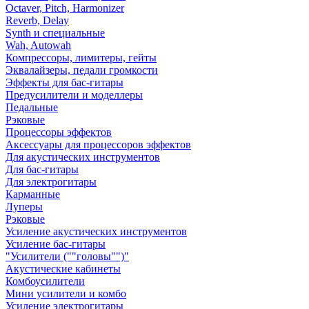
Octaver, Pitch, Harmonizer
Reverb, Delay
Synth и специальные
Wah, Autowah
Компрессоры, лимитеры, гейты
Эквалайзеры, педали громкости
Эффекты для бас-гитары
Предусилители и моделлеры
Педальные
Рэковые
Процессоры эффектов
Аксессуары для процессоров эффектов
Для акустических инструментов
Для бас-гитары
Для электрогитары
Карманные
Луперы
Рэковые
Усиление акустических инструментов
Усиление бас-гитары
"Усилители (""головы"")"
Акустические кабинеты
Комбоусилители
Мини усилители и комбо
Усиление электрогитары