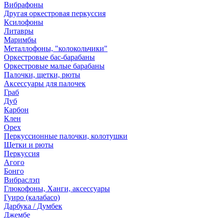
Вибрафоны
Другая оркестровая перкуссия
Ксилофоны
Литавры
Маримбы
Металлофоны, "колокольчики"
Оркестровые бас-барабаны
Оркестровые малые барабаны
Палочки, щетки, рюты
Аксессуары для палочек
Граб
Дуб
Карбон
Клен
Орех
Перкуссионные палочки, колотушки
Щетки и рюты
Перкуссия
Агого
Бонго
Вибраслэп
Глюкофоны, Ханги, аксессуары
Гуиро (калабасо)
Дарбука / Думбек
Джембе