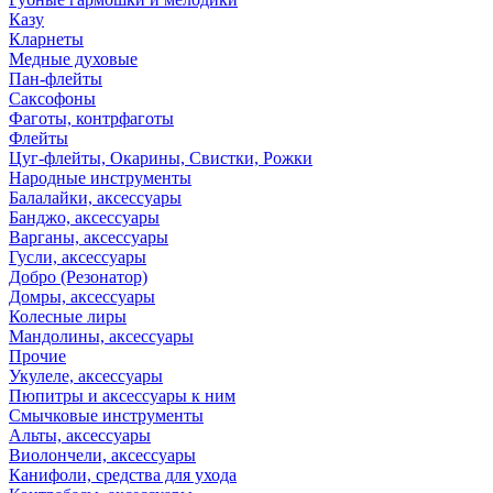
Казу
Кларнеты
Медные духовые
Пан-флейты
Саксофоны
Фаготы, контрфаготы
Флейты
Цуг-флейты, Окарины, Свистки, Рожки
Народные инструменты
Балалайки, аксессуары
Банджо, аксессуары
Варганы, аксессуары
Гусли, аксессуары
Добро (Резонатор)
Домры, аксессуары
Колесные лиры
Мандолины, аксессуары
Прочие
Укулеле, аксессуары
Пюпитры и аксессуары к ним
Смычковые инструменты
Альты, аксессуары
Виолончели, аксессуары
Канифоли, средства для ухода