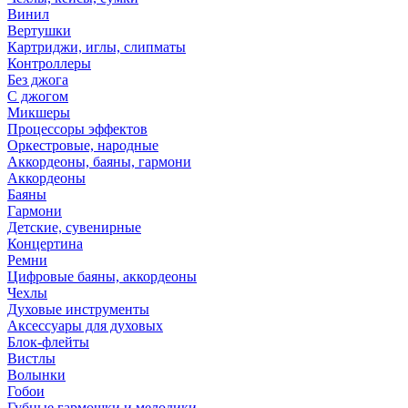
Винил
Вертушки
Картриджи, иглы, слипматы
Контроллеры
Без джога
С джогом
Микшеры
Процессоры эффектов
Оркестровые, народные
Аккордеоны, баяны, гармони
Аккордеоны
Баяны
Гармони
Детские, сувенирные
Концертина
Ремни
Цифровые баяны, аккордеоны
Чехлы
Духовые инструменты
Аксессуары для духовых
Блок-флейты
Вистлы
Волынки
Гобои
Губные гармошки и мелодики