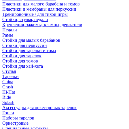
Пластики для малого барабана и томов
Пластики и мембраны для перкуссии
Тренировочные / для тихой игры
Стойки, стулья, педали
Крепления, зажимы, клэмпы, держатели
Педали
Рамы
Стойки для малых барабанов
Стойки для перкуссии
Стойки для тарелки и тома
Стойки для тарелок
Стойки для томов
Стойки для хай-хета
Стулья
Тарелки
China
Crash
Hi-Hat
Ride
Splash
Аксессуары для оркестровых тарелок
Гонги
Наборы тарелок
Оркестровые
Специальные эффекты