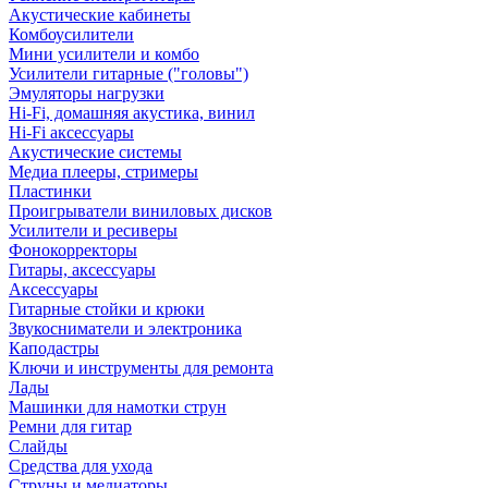
Акустические кабинеты
Комбоусилители
Мини усилители и комбо
Усилители гитарные ("головы")
Эмуляторы нагрузки
Hi-Fi, домашняя акустика, винил
Hi-Fi аксессуары
Акустические системы
Медиа плееры, стримеры
Пластинки
Проигрыватели виниловых дисков
Усилители и ресиверы
Фонокорректоры
Гитары, аксессуары
Аксессуары
Гитарные стойки и крюки
Звукосниматели и электроника
Каподастры
Ключи и инструменты для ремонта
Лады
Машинки для намотки струн
Ремни для гитар
Слайды
Средства для ухода
Струны и медиаторы