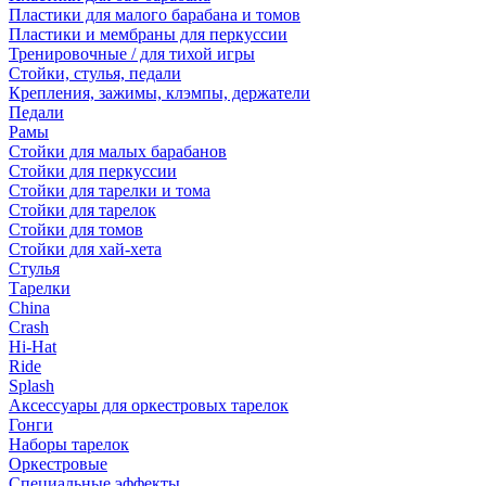
Пластики для малого барабана и томов
Пластики и мембраны для перкуссии
Тренировочные / для тихой игры
Стойки, стулья, педали
Крепления, зажимы, клэмпы, держатели
Педали
Рамы
Стойки для малых барабанов
Стойки для перкуссии
Стойки для тарелки и тома
Стойки для тарелок
Стойки для томов
Стойки для хай-хета
Стулья
Тарелки
China
Crash
Hi-Hat
Ride
Splash
Аксессуары для оркестровых тарелок
Гонги
Наборы тарелок
Оркестровые
Специальные эффекты