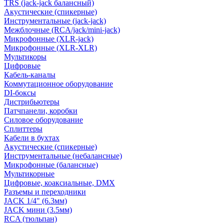
TRS (jack-jack балансный)
Акустические (спикерные)
Инструментальные (jack-jack)
Межблочные (RCA/jack/mini-jack)
Микрофонные (XLR-jack)
Микрофонные (XLR-XLR)
Мультикоры
Цифровые
Кабель-каналы
Коммутационное оборудование
DI-боксы
Дистрибьютеры
Патчпанели, коробки
Силовое оборудование
Сплиттеры
Кабели в бухтах
Акустические (спикерные)
Инструментальные (небалансные)
Микрофонные (балансные)
Мультикорные
Цифровые, коаксиальные, DMX
Разъемы и переходники
JACK 1/4" (6.3мм)
JACK мини (3.5мм)
RCA (тюльпан)