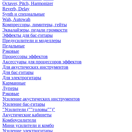
Octaver, Pitch, Harmonizer
Reverb, Delay
Synth и специальные
Wah, Autowah
Компрессоры, лимитеры, гейты
Эквалайзеры, педали громкости
Эффекты для бас-гитары
Предусилители и моделлеры
Педальные
Рэковые
Процессоры эффектов
Аксессуары для процессоров эффектов
Для акустических инструментов
Для бас-гитары
Для электрогитары
Карманные
Луперы
Рэковые
Усиление акустических инструментов
Усиление бас-гитары
"Усилители (""головы"")"
Акустические кабинеты
Комбоусилители
Мини усилители и комбо
Усиление электрогитары