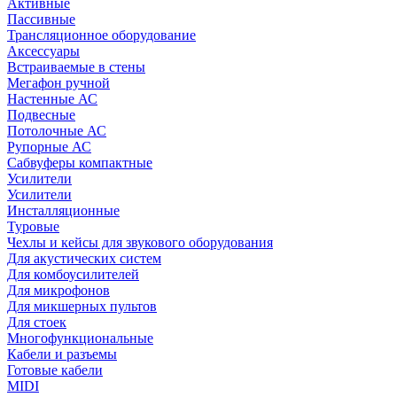
Активные
Пассивные
Трансляционное оборудование
Аксессуары
Встраиваемые в стены
Мегафон ручной
Настенные АС
Подвесные
Потолочные АС
Рупорные АС
Сабвуферы компактные
Усилители
Усилители
Инсталляционные
Туровые
Чехлы и кейсы для звукового оборудования
Для акустических систем
Для комбоусилителей
Для микрофонов
Для микшерных пультов
Для стоек
Многофункциональные
Кабели и разъемы
Готовые кабели
MIDI