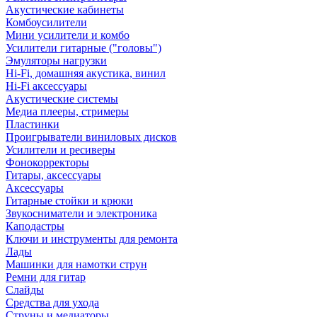
Акустические кабинеты
Комбоусилители
Мини усилители и комбо
Усилители гитарные ("головы")
Эмуляторы нагрузки
Hi-Fi, домашняя акустика, винил
Hi-Fi аксессуары
Акустические системы
Медиа плееры, стримеры
Пластинки
Проигрыватели виниловых дисков
Усилители и ресиверы
Фонокорректоры
Гитары, аксессуары
Аксессуары
Гитарные стойки и крюки
Звукосниматели и электроника
Каподастры
Ключи и инструменты для ремонта
Лады
Машинки для намотки струн
Ремни для гитар
Слайды
Средства для ухода
Струны и медиаторы