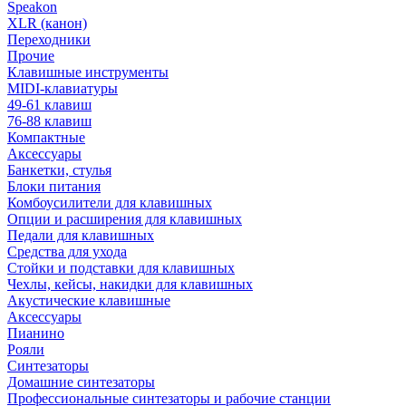
Speakon
XLR (канон)
Переходники
Прочие
Клавишные инструменты
MIDI-клавиатуры
49-61 клавиш
76-88 клавиш
Компактные
Аксессуары
Банкетки, стулья
Блоки питания
Комбоусилители для клавишных
Опции и расширения для клавишных
Педали для клавишных
Средства для ухода
Стойки и подставки для клавишных
Чехлы, кейсы, накидки для клавишных
Акустические клавишные
Аксессуары
Пианино
Рояли
Синтезаторы
Домашние синтезаторы
Профессиональные синтезаторы и рабочие станции