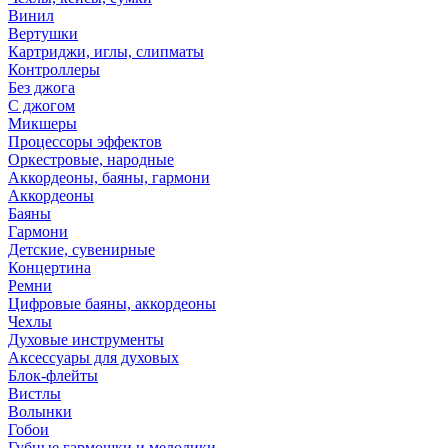
Винил
Вертушки
Картриджи, иглы, слипматы
Контроллеры
Без джога
С джогом
Микшеры
Процессоры эффектов
Оркестровые, народные
Аккордеоны, баяны, гармони
Аккордеоны
Баяны
Гармони
Детские, сувенирные
Концертина
Ремни
Цифровые баяны, аккордеоны
Чехлы
Духовые инструменты
Аксессуары для духовых
Блок-флейты
Вистлы
Волынки
Гобои
Губные гармошки и мелодики