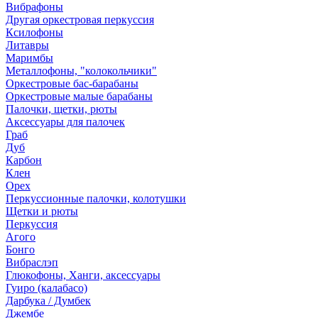
Вибрафоны
Другая оркестровая перкуссия
Ксилофоны
Литавры
Маримбы
Металлофоны, "колокольчики"
Оркестровые бас-барабаны
Оркестровые малые барабаны
Палочки, щетки, рюты
Аксессуары для палочек
Граб
Дуб
Карбон
Клен
Орех
Перкуссионные палочки, колотушки
Щетки и рюты
Перкуссия
Агого
Бонго
Вибраслэп
Глюкофоны, Ханги, аксессуары
Гуиро (калабасо)
Дарбука / Думбек
Джембе