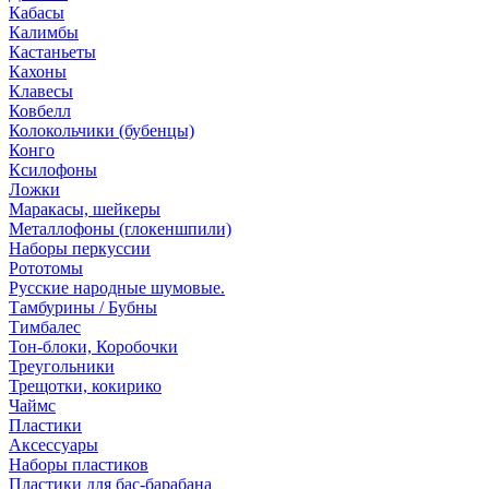
Кабасы
Калимбы
Кастаньеты
Кахоны
Клавесы
Ковбелл
Колокольчики (бубенцы)
Конго
Ксилофоны
Ложки
Маракасы, шейкеры
Металлофоны (глокеншпили)
Наборы перкуссии
Рототомы
Русские народные шумовые.
Тамбурины / Бубны
Тимбалес
Тон-блоки, Коробочки
Треугольники
Трещотки, кокирико
Чаймс
Пластики
Аксессуары
Наборы пластиков
Пластики для бас-барабана