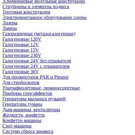
Алюминиевые модульные конструкции
Струбцины и элементы подвеса
Тентовые конструкции
Электромонтажное оборудование сцены
Лазеры
Лампы
Газоразрядные (металогалогенные)
Галогеновые 120V
Галогеновые 12V
Галогеновые 15V
Галогеновые 230V
Галогеновые 24V без отражателя
Галогеновые 24V с отражателем
Галогеновые 36V
Для прожекторов PAR и Pinspot
Для стробоскопов
Ультрафиолетовые, люминесцентные
Приборы спецэффектов
Генераторы мыльных пузырей
Генераторы тумана
Дым-машины, вентиляторы
Жидкости, конфетти
Конфетти машины
Снег-машины
Система сброса занавеса