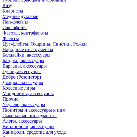
Казу
Кларнеты
Медные духовые
Пан-флейты
Саксофоны
Фаготы, контрфаготы
Флейты
Цуг-флейты, Окарины, Свистки, Рожки
Народные инструменты
Балалайки, аксессуары
Банджо, аксессуары
Варганы, аксессуары
Гусли, аксессуары
Добро (Резонатор)
Домры, аксессуары
Колесные лиры
Мандолины, аксессуары
Прочие
Укулеле, аксессуары
Пюпитры и аксессуары к ним
Смычковые инструменты
Альты, аксессуары
Виолончели, аксессуары
Канифоли, средства для ухода