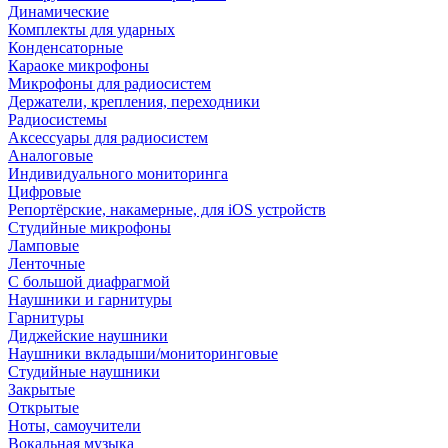
Динамические
Комплекты для ударных
Конденсаторные
Караоке микрофоны
Микрофоны для радиосистем
Держатели, крепления, переходники
Радиосистемы
Аксессуары для радиосистем
Аналоговые
Индивидуального мониторинга
Цифровые
Репортёрские, накамерные, для iOS устройств
Студийные микрофоны
Ламповые
Ленточные
С большой диафрагмой
Наушники и гарнитуры
Гарнитуры
Диджейские наушники
Наушники вкладыши/мониторинговые
Студийные наушники
Закрытые
Открытые
Ноты, самоучители
Вокальная музыка