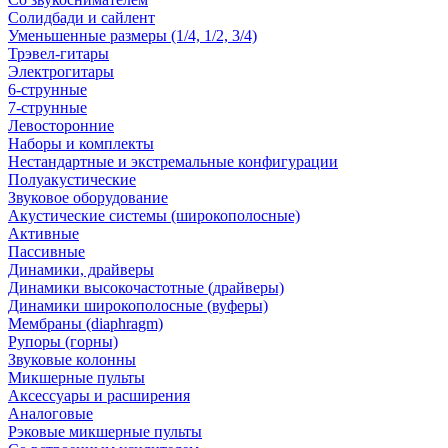
Солидбади и сайлент
Уменьшенные размеры (1/4, 1/2, 3/4)
Трэвел-гитары
Электрогитары
6-струнные
7-струнные
Левосторонние
Наборы и комплекты
Нестандартные и экстремальные конфигурации
Полуакустические
Звуковое оборудование
Акустические системы (широкополосные)
Активные
Пассивные
Динамики, драйверы
Динамики высокочастотные (драйверы)
Динамики широкополосные (вуферы)
Мембраны (diaphragm)
Рупоры (горны)
Звуковые колонны
Микшерные пульты
Аксессуары и расширения
Аналоговые
Рэковые микшерные пульты