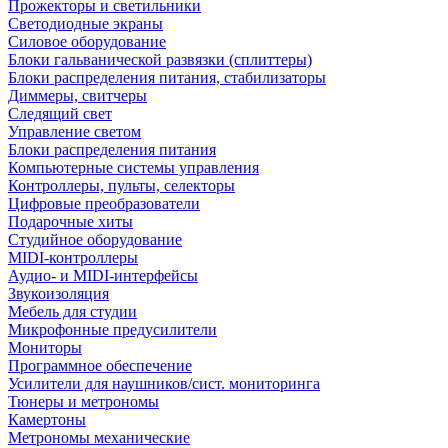
Прожекторы и светильники
Светодиодные экраны
Силовое оборудование
Блоки гальванической развязки (сплиттеры)
Блоки распределения питания, стабилизаторы
Диммеры, свитчеры
Следящий свет
Управление светом
Блоки распределения питания
Компьютерные системы управления
Контроллеры, пульты, селекторы
Цифровые преобразователи
Подарочные хиты
Студийное оборудование
MIDI-контроллеры
Аудио- и MIDI-интерфейсы
Звукоизоляция
Мебель для студии
Микрофонные предусилители
Мониторы
Программное обеспечение
Усилители для наушников/сист. мониторинга
Тюнеры и метрономы
Камертоны
Метрономы механические