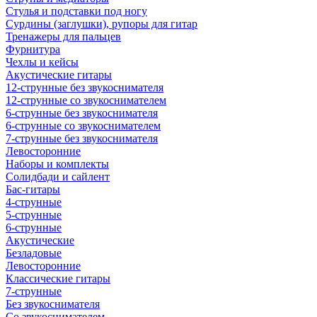
Стулья и подставки под ногу
Сурдины (заглушки), рупоры для гитар
Тренажеры для пальцев
Фурнитура
Чехлы и кейсы
Акустические гитары
12-струнные без звукоснимателя
12-струнные со звукоснимателем
6-струнные без звукоснимателя
6-струнные со звукоснимателем
7-струнные без звукоснимателя
Левосторонние
Наборы и комплекты
Солидбади и сайлент
Бас-гитары
4-струнные
5-струнные
6-струнные
Акустические
Безладовые
Левосторонние
Классические гитары
7-струнные
Без звукоснимателя
Со звукоснимателем