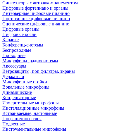
Синтезаторы с автоаккомпанементом
Цифровые фортепиано и органы
Интерьерные цифровые пианино
Портативные цифровые пианино
Сценические цифровые пианино
Цифровые органы
Цифровые рояли
Караоке
Конференц-системы
Беспроводные
Проводные
Микрофоны, радиосистемы
Аксессуары
Ветрозащиты, поп фильтры, экраны
Держатели
Микрофонные стойки
Вокальные микрофоны
Динамические
Конденсаторные
Измерительные микрофоны
Инсталляционные микрофоны
Встраиваемые, настольные
Пограничного слоя
Подвесные
Инструментальные микрофоны