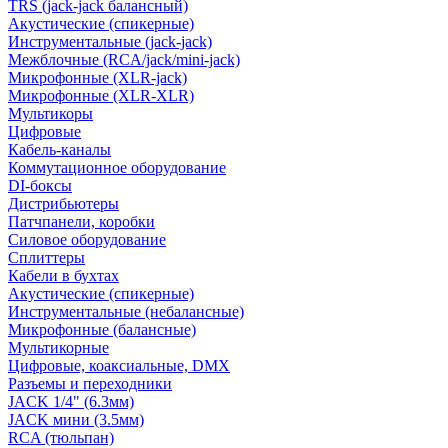
TRS (jack-jack балансный)
Акустические (спикерные)
Инструментальные (jack-jack)
Межблочные (RCA/jack/mini-jack)
Микрофонные (XLR-jack)
Микрофонные (XLR-XLR)
Мультикоры
Цифровые
Кабель-каналы
Коммутационное оборудование
DI-боксы
Дистрибьютеры
Патчпанели, коробки
Силовое оборудование
Сплиттеры
Кабели в бухтах
Акустические (спикерные)
Инструментальные (небалансные)
Микрофонные (балансные)
Мультикорные
Цифровые, коаксиальные, DMX
Разъемы и переходники
JACK 1/4" (6.3мм)
JACK мини (3.5мм)
RCA (тюльпан)