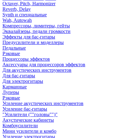
Octaver, Pitch, Harmonizer
Reverb, Delay
Synth и специальные
Wah, Autowah
Компрессоры, лимитеры, гейты
Эквалайзеры, педали громкости
Эффекты для бас-гитары
Предусилители и моделлеры
Педальные
Рэковые
Процессоры эффектов
Аксессуары для процессоров эффектов
Для акустических инструментов
Для бас-гитары
Для электрогитары
Карманные
Луперы
Рэковые
Усиление акустических инструментов
Усиление бас-гитары
"Усилители (""головы"")"
Акустические кабинеты
Комбоусилители
Мини усилители и комбо
Усиление электрогитары