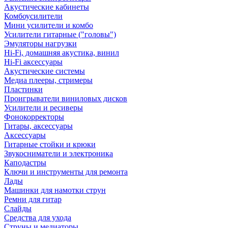
Акустические кабинеты
Комбоусилители
Мини усилители и комбо
Усилители гитарные ("головы")
Эмуляторы нагрузки
Hi-Fi, домашняя акустика, винил
Hi-Fi аксессуары
Акустические системы
Медиа плееры, стримеры
Пластинки
Проигрыватели виниловых дисков
Усилители и ресиверы
Фонокорректоры
Гитары, аксессуары
Аксессуары
Гитарные стойки и крюки
Звукосниматели и электроника
Каподастры
Ключи и инструменты для ремонта
Лады
Машинки для намотки струн
Ремни для гитар
Слайды
Средства для ухода
Струны и медиаторы