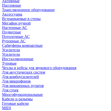
Активные
Пассивные
Трансляционное оборудование
Аксессуары
Встраиваемые в стены
Мегафон ручной
Настенные АС
Подвесные
Потолочные АС
Рупорные АС
Сабвуферы компактные
Усилители
Усилители
Инсталляционные
Туровые
Чехлы и кейсы для звукового оборудования
Для акустических систем
Для комбоусилителей
Для микрофонов
Для микшерных пультов
Для стоек
Многофункциональные
Кабели и разъемы
Готовые кабели
MIDI