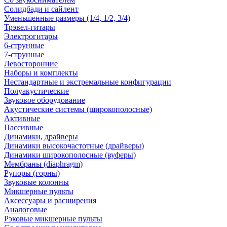
Солидбади и сайлент
Уменьшенные размеры (1/4, 1/2, 3/4)
Трэвел-гитары
Электрогитары
6-струнные
7-струнные
Левосторонние
Наборы и комплекты
Нестандартные и экстремальные конфигурации
Полуакустические
Звуковое оборудование
Акустические системы (широкополосные)
Активные
Пассивные
Динамики, драйверы
Динамики высокочастотные (драйверы)
Динамики широкополосные (вуферы)
Мембраны (diaphragm)
Рупоры (горны)
Звуковые колонны
Микшерные пульты
Аксессуары и расширения
Аналоговые
Рэковые микшерные пульты