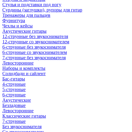
Стулья и подставки под ногу
Сурдины (заглушки), рупоры для гитар
Тренажеры для пальцев
Фурнитура
Чехлы и кейсы
Акустические гитары
12-струнные без звукоснимателя
12-струнные со звукоснимателем
6-струнные без звукоснимателя
6-струнные со звукоснимателем
7-струнные без звукоснимателя
Левосторонние
Наборы и комплекты
Солидбади и сайлент
Бас-гитары
4-струнные
5-струнные
6-струнные
Акустические
Безладовые
Левосторонние
Классические гитары
7-струнные
Без звукоснимателя
Со звукоснимателем