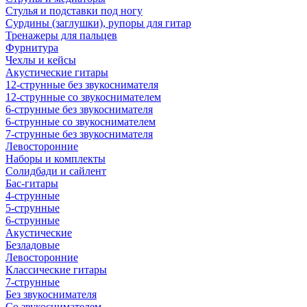
Стулья и подставки под ногу
Сурдины (заглушки), рупоры для гитар
Тренажеры для пальцев
Фурнитура
Чехлы и кейсы
Акустические гитары
12-струнные без звукоснимателя
12-струнные со звукоснимателем
6-струнные без звукоснимателя
6-струнные со звукоснимателем
7-струнные без звукоснимателя
Левосторонние
Наборы и комплекты
Солидбади и сайлент
Бас-гитары
4-струнные
5-струнные
6-струнные
Акустические
Безладовые
Левосторонние
Классические гитары
7-струнные
Без звукоснимателя
Со звукоснимателем