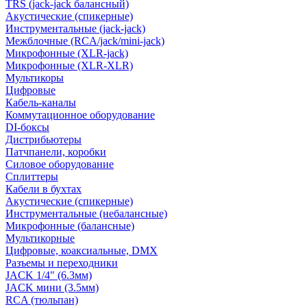
TRS (jack-jack балансный)
Акустические (спикерные)
Инструментальные (jack-jack)
Межблочные (RCA/jack/mini-jack)
Микрофонные (XLR-jack)
Микрофонные (XLR-XLR)
Мультикоры
Цифровые
Кабель-каналы
Коммутационное оборудование
DI-боксы
Дистрибьютеры
Патчпанели, коробки
Силовое оборудование
Сплиттеры
Кабели в бухтах
Акустические (спикерные)
Инструментальные (небалансные)
Микрофонные (балансные)
Мультикорные
Цифровые, коаксиальные, DMX
Разъемы и переходники
JACK 1/4" (6.3мм)
JACK мини (3.5мм)
RCA (тюльпан)