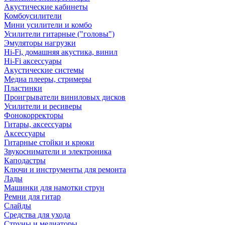
Акустические кабинеты
Комбоусилители
Мини усилители и комбо
Усилители гитарные ("головы")
Эмуляторы нагрузки
Hi-Fi, домашняя акустика, винил
Hi-Fi аксессуары
Акустические системы
Медиа плееры, стримеры
Пластинки
Проигрыватели виниловых дисков
Усилители и ресиверы
Фонокорректоры
Гитары, аксессуары
Аксессуары
Гитарные стойки и крюки
Звукосниматели и электроника
Каподастры
Ключи и инструменты для ремонта
Лады
Машинки для намотки струн
Ремни для гитар
Слайды
Средства для ухода
Струны и медиаторы