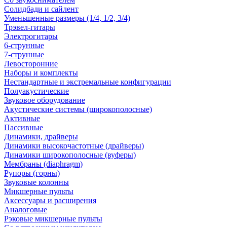
Солидбади и сайлент
Уменьшенные размеры (1/4, 1/2, 3/4)
Трэвел-гитары
Электрогитары
6-струнные
7-струнные
Левосторонние
Наборы и комплекты
Нестандартные и экстремальные конфигурации
Полуакустические
Звуковое оборудование
Акустические системы (широкополосные)
Активные
Пассивные
Динамики, драйверы
Динамики высокочастотные (драйверы)
Динамики широкополосные (вуферы)
Мембраны (diaphragm)
Рупоры (горны)
Звуковые колонны
Микшерные пульты
Аксессуары и расширения
Аналоговые
Рэковые микшерные пульты