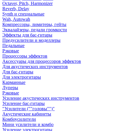
Octaver, Pitch, Harmonizer
Reverb, Delay
Synth и специальные
Wah, Autowah
Компрессоры, лимитеры, гейты
Эквалайзеры, педали громкости
Эффекты для бас-гитары
Предусилители и моделлеры
Педальные
Рэковые
Процессоры эффектов
Аксессуары для процессоров эффектов
Для акустических инструментов
Для бас-гитары
Для электрогитары
Карманные
Луперы
Рэковые
Усиление акустических инструментов
Усиление бас-гитары
"Усилители (""головы"")"
Акустические кабинеты
Комбоусилители
Мини усилители и комбо
Усиление электрогитары