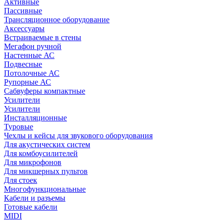
Активные
Пассивные
Трансляционное оборудование
Аксессуары
Встраиваемые в стены
Мегафон ручной
Настенные АС
Подвесные
Потолочные АС
Рупорные АС
Сабвуферы компактные
Усилители
Усилители
Инсталляционные
Туровые
Чехлы и кейсы для звукового оборудования
Для акустических систем
Для комбоусилителей
Для микрофонов
Для микшерных пультов
Для стоек
Многофункциональные
Кабели и разъемы
Готовые кабели
MIDI