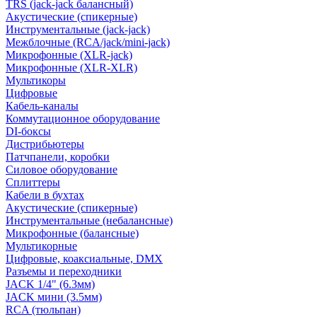
TRS (jack-jack балансный)
Акустические (спикерные)
Инструментальные (jack-jack)
Межблочные (RCA/jack/mini-jack)
Микрофонные (XLR-jack)
Микрофонные (XLR-XLR)
Мультикоры
Цифровые
Кабель-каналы
Коммутационное оборудование
DI-боксы
Дистрибьютеры
Патчпанели, коробки
Силовое оборудование
Сплиттеры
Кабели в бухтах
Акустические (спикерные)
Инструментальные (небалансные)
Микрофонные (балансные)
Мультикорные
Цифровые, коаксиальные, DMX
Разъемы и переходники
JACK 1/4" (6.3мм)
JACK мини (3.5мм)
RCA (тюльпан)