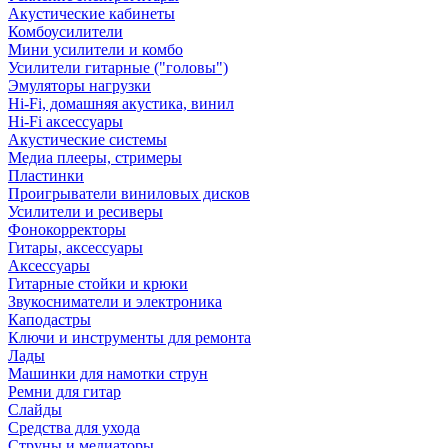
Акустические кабинеты
Комбоусилители
Мини усилители и комбо
Усилители гитарные ("головы")
Эмуляторы нагрузки
Hi-Fi, домашняя акустика, винил
Hi-Fi аксессуары
Акустические системы
Медиа плееры, стримеры
Пластинки
Проигрыватели виниловых дисков
Усилители и ресиверы
Фонокорректоры
Гитары, аксессуары
Аксессуары
Гитарные стойки и крюки
Звукосниматели и электроника
Каподастры
Ключи и инструменты для ремонта
Лады
Машинки для намотки струн
Ремни для гитар
Слайды
Средства для ухода
Струны и медиаторы