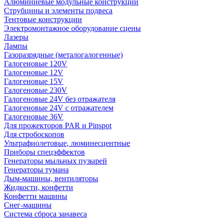
Алюминиевые модульные конструкции
Струбцины и элементы подвеса
Тентовые конструкции
Электромонтажное оборудование сцены
Лазеры
Лампы
Газоразрядные (металогалогенные)
Галогеновые 120V
Галогеновые 12V
Галогеновые 15V
Галогеновые 230V
Галогеновые 24V без отражателя
Галогеновые 24V с отражателем
Галогеновые 36V
Для прожекторов PAR и Pinspot
Для стробоскопов
Ультрафиолетовые, люминесцентные
Приборы спецэффектов
Генераторы мыльных пузырей
Генераторы тумана
Дым-машины, вентиляторы
Жидкости, конфетти
Конфетти машины
Снег-машины
Система сброса занавеса