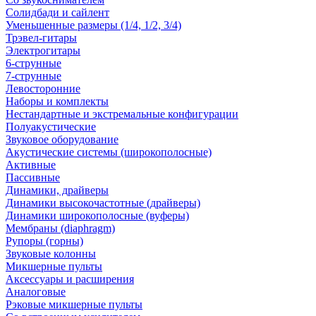
Солидбади и сайлент
Уменьшенные размеры (1/4, 1/2, 3/4)
Трэвел-гитары
Электрогитары
6-струнные
7-струнные
Левосторонние
Наборы и комплекты
Нестандартные и экстремальные конфигурации
Полуакустические
Звуковое оборудование
Акустические системы (широкополосные)
Активные
Пассивные
Динамики, драйверы
Динамики высокочастотные (драйверы)
Динамики широкополосные (вуферы)
Мембраны (diaphragm)
Рупоры (горны)
Звуковые колонны
Микшерные пульты
Аксессуары и расширения
Аналоговые
Рэковые микшерные пульты