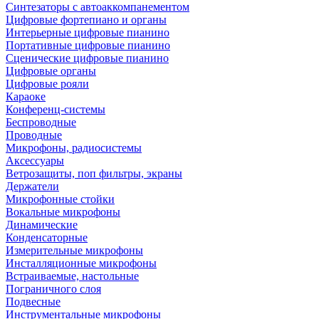
Синтезаторы с автоаккомпанементом
Цифровые фортепиано и органы
Интерьерные цифровые пианино
Портативные цифровые пианино
Сценические цифровые пианино
Цифровые органы
Цифровые рояли
Караоке
Конференц-системы
Беспроводные
Проводные
Микрофоны, радиосистемы
Аксессуары
Ветрозащиты, поп фильтры, экраны
Держатели
Микрофонные стойки
Вокальные микрофоны
Динамические
Конденсаторные
Измерительные микрофоны
Инсталляционные микрофоны
Встраиваемые, настольные
Пограничного слоя
Подвесные
Инструментальные микрофоны