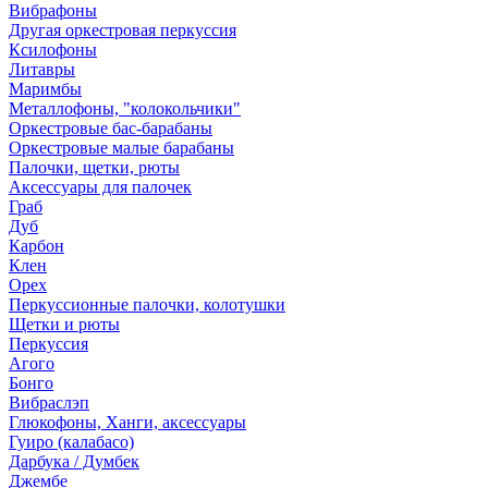
Вибрафоны
Другая оркестровая перкуссия
Ксилофоны
Литавры
Маримбы
Металлофоны, "колокольчики"
Оркестровые бас-барабаны
Оркестровые малые барабаны
Палочки, щетки, рюты
Аксессуары для палочек
Граб
Дуб
Карбон
Клен
Орех
Перкуссионные палочки, колотушки
Щетки и рюты
Перкуссия
Агого
Бонго
Вибраслэп
Глюкофоны, Ханги, аксессуары
Гуиро (калабасо)
Дарбука / Думбек
Джембе