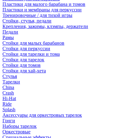
Пластики для малого барабана и томов
Пластики и мембраны для перкуссии
Тренировочные / для тихой игры
Стойки, стулья, педали
Крепления, зажимы, клэмпы, держатели
Педали
Рамы
Стойки для малых барабанов
Стойки для перкуссии
Стойки для тарелки и тома
Стойки для тарелок
Стойки для томов
Стойки для хай-хета
Стулья
Тарелки
China
Crash
Hi-Hat
Ride
Splash
Аксессуары для оркестровых тарелок
Гонги
Наборы тарелок
Оркестровые
Специальные эффекты