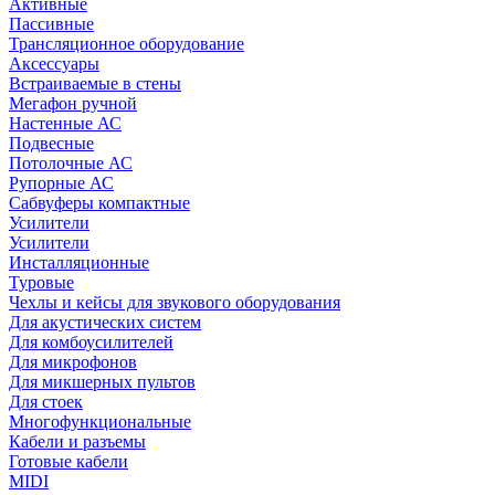
Активные
Пассивные
Трансляционное оборудование
Аксессуары
Встраиваемые в стены
Мегафон ручной
Настенные АС
Подвесные
Потолочные АС
Рупорные АС
Сабвуферы компактные
Усилители
Усилители
Инсталляционные
Туровые
Чехлы и кейсы для звукового оборудования
Для акустических систем
Для комбоусилителей
Для микрофонов
Для микшерных пультов
Для стоек
Многофункциональные
Кабели и разъемы
Готовые кабели
MIDI