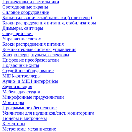
Прожекторы и светильники
Светодиодные экраны
Силовое оборудование
Блоки гальванической развязки (сплиттеры)
Блоки распределения питания, стабилизаторы
Диммеры, свитчеры
Следящий свет
Управление светом
Блоки распределения питания
Компьютерные системы управления
Контроллеры, пульты, селекторы
Цифровые преобразователи
Подарочные хиты
Студийное оборудование
MIDI-контроллеры
Аудио- и MIDI-интерфейсы
Звукоизоляция
Мебель для студии
Микрофонные предусилители
Мониторы
Программное обеспечение
Усилители для наушников/сист. мониторинга
Тюнеры и метрономы
Камертоны
Метрономы механические