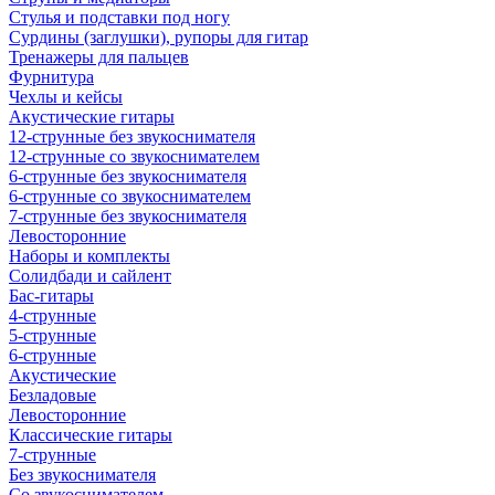
Стулья и подставки под ногу
Сурдины (заглушки), рупоры для гитар
Тренажеры для пальцев
Фурнитура
Чехлы и кейсы
Акустические гитары
12-струнные без звукоснимателя
12-струнные со звукоснимателем
6-струнные без звукоснимателя
6-струнные со звукоснимателем
7-струнные без звукоснимателя
Левосторонние
Наборы и комплекты
Солидбади и сайлент
Бас-гитары
4-струнные
5-струнные
6-струнные
Акустические
Безладовые
Левосторонние
Классические гитары
7-струнные
Без звукоснимателя
Со звукоснимателем