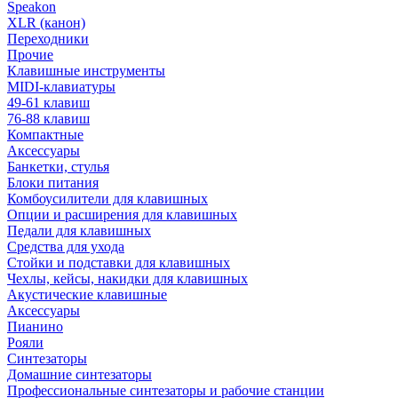
Speakon
XLR (канон)
Переходники
Прочие
Клавишные инструменты
MIDI-клавиатуры
49-61 клавиш
76-88 клавиш
Компактные
Аксессуары
Банкетки, стулья
Блоки питания
Комбоусилители для клавишных
Опции и расширения для клавишных
Педали для клавишных
Средства для ухода
Стойки и подставки для клавишных
Чехлы, кейсы, накидки для клавишных
Акустические клавишные
Аксессуары
Пианино
Рояли
Синтезаторы
Домашние синтезаторы
Профессиональные синтезаторы и рабочие станции