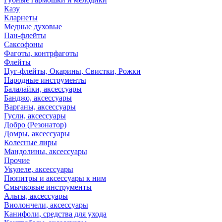
Казу
Кларнеты
Медные духовые
Пан-флейты
Саксофоны
Фаготы, контрфаготы
Флейты
Цуг-флейты, Окарины, Свистки, Рожки
Народные инструменты
Балалайки, аксессуары
Банджо, аксессуары
Варганы, аксессуары
Гусли, аксессуары
Добро (Резонатор)
Домры, аксессуары
Колесные лиры
Мандолины, аксессуары
Прочие
Укулеле, аксессуары
Пюпитры и аксессуары к ним
Смычковые инструменты
Альты, аксессуары
Виолончели, аксессуары
Канифоли, средства для ухода