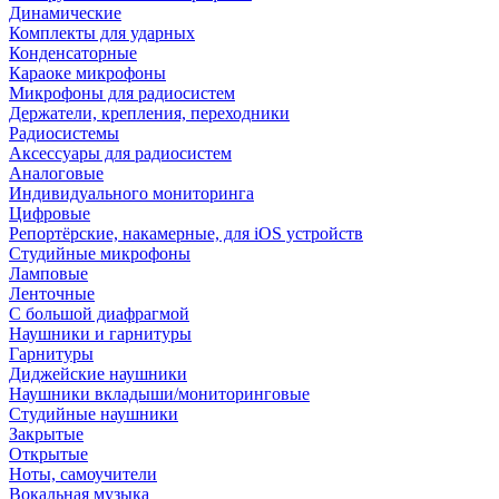
Динамические
Комплекты для ударных
Конденсаторные
Караоке микрофоны
Микрофоны для радиосистем
Держатели, крепления, переходники
Радиосистемы
Аксессуары для радиосистем
Аналоговые
Индивидуального мониторинга
Цифровые
Репортёрские, накамерные, для iOS устройств
Студийные микрофоны
Ламповые
Ленточные
С большой диафрагмой
Наушники и гарнитуры
Гарнитуры
Диджейские наушники
Наушники вкладыши/мониторинговые
Студийные наушники
Закрытые
Открытые
Ноты, самоучители
Вокальная музыка