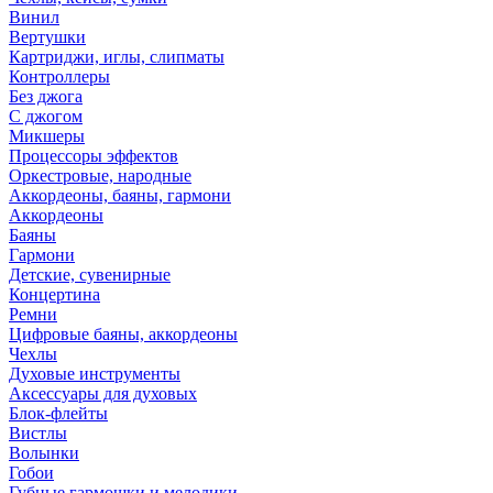
Винил
Вертушки
Картриджи, иглы, слипматы
Контроллеры
Без джога
С джогом
Микшеры
Процессоры эффектов
Оркестровые, народные
Аккордеоны, баяны, гармони
Аккордеоны
Баяны
Гармони
Детские, сувенирные
Концертина
Ремни
Цифровые баяны, аккордеоны
Чехлы
Духовые инструменты
Аксессуары для духовых
Блок-флейты
Вистлы
Волынки
Гобои
Губные гармошки и мелодики