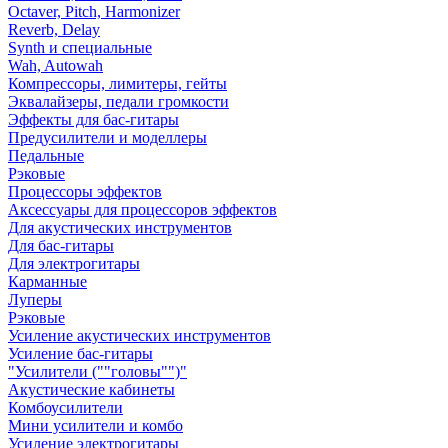
Octaver, Pitch, Harmonizer
Reverb, Delay
Synth и специальные
Wah, Autowah
Компрессоры, лимитеры, гейты
Эквалайзеры, педали громкости
Эффекты для бас-гитары
Предусилители и моделлеры
Педальные
Рэковые
Процессоры эффектов
Аксессуары для процессоров эффектов
Для акустических инструментов
Для бас-гитары
Для электрогитары
Карманные
Луперы
Рэковые
Усиление акустических инструментов
Усиление бас-гитары
"Усилители (""головы"")"
Акустические кабинеты
Комбоусилители
Мини усилители и комбо
Усиление электрогитары