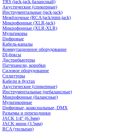
TRS (jack-jack балансный)
Акустические (спикерные)
Инструментальные (jack-jack)
Межблочные (RCA/jack/mini-jack)
Микрофонные (XLR-jack)
Микрофонные (XLR-XLR)
Мультикоры
Цифровые
Кабель-каналы
Коммутационное оборудование
DI-боксы
Дистрибьютеры
Патчпанели, коробки
Силовое оборудование
Сплиттеры
Кабели в бухтах
Акустические (спикерные)
Инструментальные (небалансные)
Микрофонные (балансные)
Мультикорные
Цифровые, коаксиальные, DMX
Разъемы и переходники
JACK 1/4" (6.3мм)
JACK мини (3.5мм)
RCA (тюльпан)