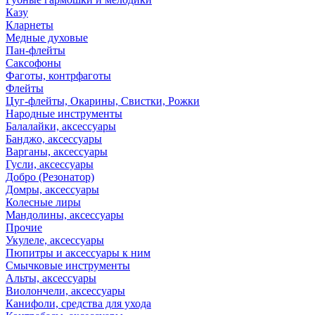
Казу
Кларнеты
Медные духовые
Пан-флейты
Саксофоны
Фаготы, контрфаготы
Флейты
Цуг-флейты, Окарины, Свистки, Рожки
Народные инструменты
Балалайки, аксессуары
Банджо, аксессуары
Варганы, аксессуары
Гусли, аксессуары
Добро (Резонатор)
Домры, аксессуары
Колесные лиры
Мандолины, аксессуары
Прочие
Укулеле, аксессуары
Пюпитры и аксессуары к ним
Смычковые инструменты
Альты, аксессуары
Виолончели, аксессуары
Канифоли, средства для ухода