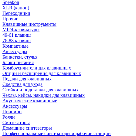
Speakon
XLR (канон)
Переходники
Прочие
Клавишные инструменты
MIDI-клавиатуры
49-61 клавиш
76-88 клавиш
Компактные
Аксессуары
Банкетки, стулья
Блоки питания
Комбоусилители для клавишных
Опции и расширения для клавишных
Педали для клавишных
Средства для ухода
Стойки и подставки для клавишных
Чехлы, кейсы, накидки для клавишных
Акустические клавишные
Аксессуары
Пианино
Рояли
Синтезаторы
Домашние синтезаторы
Профессиональные синтезаторы и рабочие станции