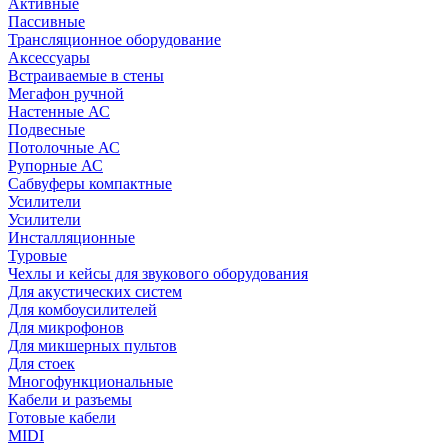
Активные
Пассивные
Трансляционное оборудование
Аксессуары
Встраиваемые в стены
Мегафон ручной
Настенные АС
Подвесные
Потолочные АС
Рупорные АС
Сабвуферы компактные
Усилители
Усилители
Инсталляционные
Туровые
Чехлы и кейсы для звукового оборудования
Для акустических систем
Для комбоусилителей
Для микрофонов
Для микшерных пультов
Для стоек
Многофункциональные
Кабели и разъемы
Готовые кабели
MIDI