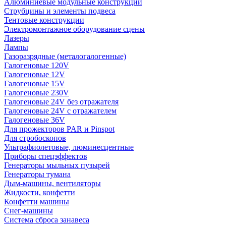
Алюминиевые модульные конструкции
Струбцины и элементы подвеса
Тентовые конструкции
Электромонтажное оборудование сцены
Лазеры
Лампы
Газоразрядные (металогалогенные)
Галогеновые 120V
Галогеновые 12V
Галогеновые 15V
Галогеновые 230V
Галогеновые 24V без отражателя
Галогеновые 24V с отражателем
Галогеновые 36V
Для прожекторов PAR и Pinspot
Для стробоскопов
Ультрафиолетовые, люминесцентные
Приборы спецэффектов
Генераторы мыльных пузырей
Генераторы тумана
Дым-машины, вентиляторы
Жидкости, конфетти
Конфетти машины
Снег-машины
Система сброса занавеса