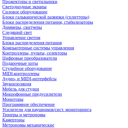
Прожекторы и светильники
Светодиодные экраны
Силовое оборудование
Блоки гальванической развязки (сплиттеры)
Блоки распределения питания, стабилизаторы
Диммеры, свитчеры
Следящий свет
Управление светом
Блоки распределения питания
Компьютерные системы управления
Контроллеры, пульты, селекторы
Цифровые преобразователи
Подарочные хиты
Студийное оборудование
MIDI-контроллеры
Аудио- и MIDI-интерфейсы
Звукоизоляция
Мебель для студии
Микрофонные предусилители
Мониторы
Программное обеспечение
Усилители для наушников/сист. мониторинга
Тюнеры и метрономы
Камертоны
Метрономы механические