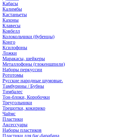
Кабасы
Калимбы
Кастаньеты
Кахоны
Клавесы
Ковбелл
Колокольчики (бубенцы)
Конго
Ксилофоны
Ложки
Маракасы, шейкеры
Металлофоны (глокеншпили)
Наборы перкуссии
Рототомы
Русские народные шумовые.
Тамбурины / Бубны
Тимбалес
Тон-блоки, Коробочки
Треугольники
Трещотки, кокирико
Чаймс
Пластики
Аксессуары
Наборы пластиков
Пластики для бас-барабана