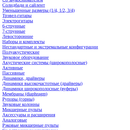
Солидбади и сайлент
Уменьшенные размеры (1/4, 1/2, 3/4)
Трэвел-гитары
Электрогитары
6-струнные
7-струнные
Левосторонние
Наборы и комплекты
Нестандартные и экстремальные конфигурации
Полуакустические
Звуковое оборудование
Акустические системы (широкополосные)
Активные
Пассивные
Динамики, драйверы
Динамики высокочастотные (драйверы)
Динамики широкополосные (вуферы)
Мембраны (diaphragm)
Рупоры (горны)
Звуковые колонны
Микшерные пульты
Аксессуары и расширения
Аналоговые
Рэковые микшерные пульты