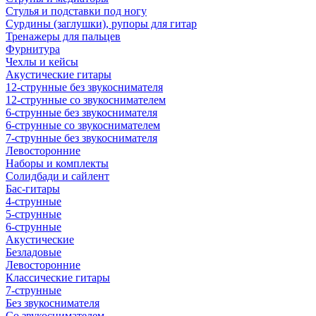
Стулья и подставки под ногу
Сурдины (заглушки), рупоры для гитар
Тренажеры для пальцев
Фурнитура
Чехлы и кейсы
Акустические гитары
12-струнные без звукоснимателя
12-струнные со звукоснимателем
6-струнные без звукоснимателя
6-струнные со звукоснимателем
7-струнные без звукоснимателя
Левосторонние
Наборы и комплекты
Солидбади и сайлент
Бас-гитары
4-струнные
5-струнные
6-струнные
Акустические
Безладовые
Левосторонние
Классические гитары
7-струнные
Без звукоснимателя
Со звукоснимателем