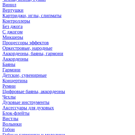
Винил
Вертушки
Картриджи, иглы, слипматы
Контроллеры
Без джога
С джогом
Микшеры
Процессоры эффектов
Оркестровые, народные
Аккордеоны, баяны, гармони
Аккордеоны
Баяны
Гармони
Детские, сувенирные
Концертина
Ремни
Цифровые баяны, аккордеоны
Чехлы
Духовые инструменты
Аксессуары для духовых
Блок-флейты
Вистлы
Волынки
Гобои
Губные гармошки и мелодики