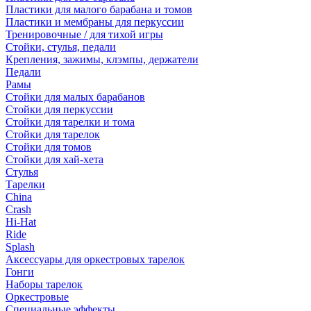
Пластики для малого барабана и томов
Пластики и мембраны для перкуссии
Тренировочные / для тихой игры
Стойки, стулья, педали
Крепления, зажимы, клэмпы, держатели
Педали
Рамы
Стойки для малых барабанов
Стойки для перкуссии
Стойки для тарелки и тома
Стойки для тарелок
Стойки для томов
Стойки для хай-хета
Стулья
Тарелки
China
Crash
Hi-Hat
Ride
Splash
Аксессуары для оркестровых тарелок
Гонги
Наборы тарелок
Оркестровые
Специальные эффекты