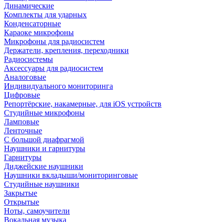
Динамические
Комплекты для ударных
Конденсаторные
Караоке микрофоны
Микрофоны для радиосистем
Держатели, крепления, переходники
Радиосистемы
Аксессуары для радиосистем
Аналоговые
Индивидуального мониторинга
Цифровые
Репортёрские, накамерные, для iOS устройств
Студийные микрофоны
Ламповые
Ленточные
С большой диафрагмой
Наушники и гарнитуры
Гарнитуры
Диджейские наушники
Наушники вкладыши/мониторинговые
Студийные наушники
Закрытые
Открытые
Ноты, самоучители
Вокальная музыка