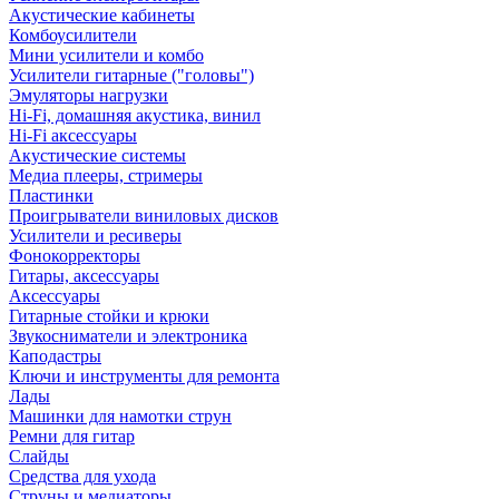
Акустические кабинеты
Комбоусилители
Мини усилители и комбо
Усилители гитарные ("головы")
Эмуляторы нагрузки
Hi-Fi, домашняя акустика, винил
Hi-Fi аксессуары
Акустические системы
Медиа плееры, стримеры
Пластинки
Проигрыватели виниловых дисков
Усилители и ресиверы
Фонокорректоры
Гитары, аксессуары
Аксессуары
Гитарные стойки и крюки
Звукосниматели и электроника
Каподастры
Ключи и инструменты для ремонта
Лады
Машинки для намотки струн
Ремни для гитар
Слайды
Средства для ухода
Струны и медиаторы