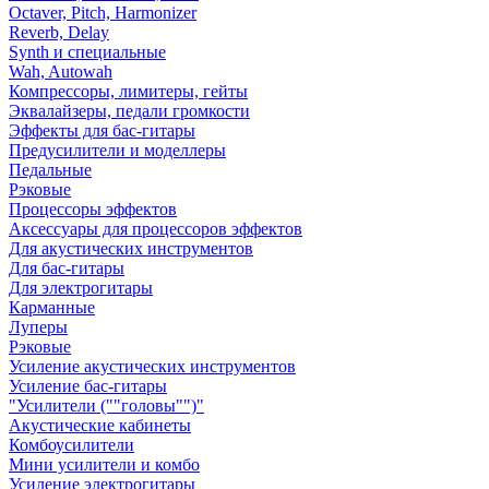
Octaver, Pitch, Harmonizer
Reverb, Delay
Synth и специальные
Wah, Autowah
Компрессоры, лимитеры, гейты
Эквалайзеры, педали громкости
Эффекты для бас-гитары
Предусилители и моделлеры
Педальные
Рэковые
Процессоры эффектов
Аксессуары для процессоров эффектов
Для акустических инструментов
Для бас-гитары
Для электрогитары
Карманные
Луперы
Рэковые
Усиление акустических инструментов
Усиление бас-гитары
"Усилители (""головы"")"
Акустические кабинеты
Комбоусилители
Мини усилители и комбо
Усиление электрогитары