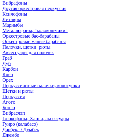
Вибрафоны
Другая оркестровая перкуссия
Ксилофоны
Литавры
Маримбы
Металлофоны, "колокольчики"
Оркестровые бас-барабаны
Оркестровые малые барабаны
Палочки, щетки, рюты
Аксессуары для палочек
Граб
Дуб
Карбон
Клен
Орех
Перкуссионные палочки, колотушки
Щетки и рюты
Перкуссия
Агого
Бонго
Вибраслэп
Глюкофоны, Ханги, аксессуары
Гуиро (калабасо)
Дарбука / Думбек
Джембе