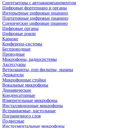
Синтезаторы с автоаккомпанементом
Цифровые фортепиано и органы
Интерьерные цифровые пианино
Портативные цифровые пианино
Сценические цифровые пианино
Цифровые органы
Цифровые рояли
Караоке
Конференц-системы
Беспроводные
Проводные
Микрофоны, радиосистемы
Аксессуары
Ветрозащиты, поп фильтры, экраны
Держатели
Микрофонные стойки
Вокальные микрофоны
Динамические
Конденсаторные
Измерительные микрофоны
Инсталляционные микрофоны
Встраиваемые, настольные
Пограничного слоя
Подвесные
Инструментальные микрофоны