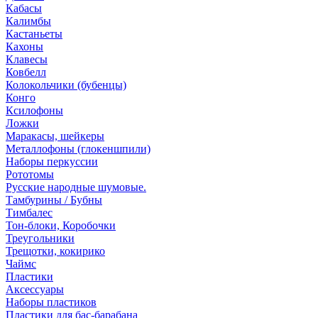
Кабасы
Калимбы
Кастаньеты
Кахоны
Клавесы
Ковбелл
Колокольчики (бубенцы)
Конго
Ксилофоны
Ложки
Маракасы, шейкеры
Металлофоны (глокеншпили)
Наборы перкуссии
Рототомы
Русские народные шумовые.
Тамбурины / Бубны
Тимбалес
Тон-блоки, Коробочки
Треугольники
Трещотки, кокирико
Чаймс
Пластики
Аксессуары
Наборы пластиков
Пластики для бас-барабана