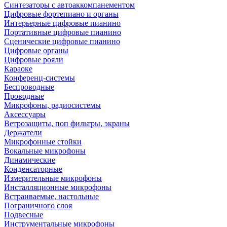
Синтезаторы с автоаккомпанементом
Цифровые фортепиано и органы
Интерьерные цифровые пианино
Портативные цифровые пианино
Сценические цифровые пианино
Цифровые органы
Цифровые рояли
Караоке
Конференц-системы
Беспроводные
Проводные
Микрофоны, радиосистемы
Аксессуары
Ветрозащиты, поп фильтры, экраны
Держатели
Микрофонные стойки
Вокальные микрофоны
Динамические
Конденсаторные
Измерительные микрофоны
Инсталляционные микрофоны
Встраиваемые, настольные
Пограничного слоя
Подвесные
Инструментальные микрофоны