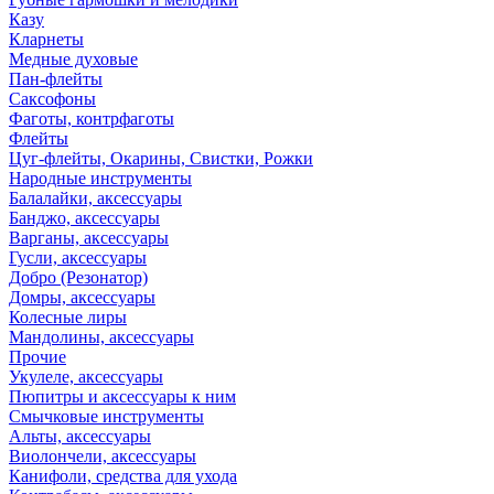
Казу
Кларнеты
Медные духовые
Пан-флейты
Саксофоны
Фаготы, контрфаготы
Флейты
Цуг-флейты, Окарины, Свистки, Рожки
Народные инструменты
Балалайки, аксессуары
Банджо, аксессуары
Варганы, аксессуары
Гусли, аксессуары
Добро (Резонатор)
Домры, аксессуары
Колесные лиры
Мандолины, аксессуары
Прочие
Укулеле, аксессуары
Пюпитры и аксессуары к ним
Смычковые инструменты
Альты, аксессуары
Виолончели, аксессуары
Канифоли, средства для ухода