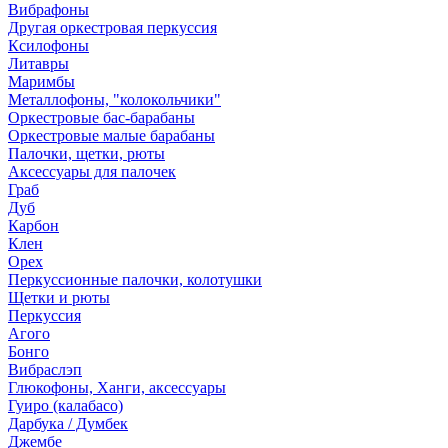
Вибрафоны
Другая оркестровая перкуссия
Ксилофоны
Литавры
Маримбы
Металлофоны, "колокольчики"
Оркестровые бас-барабаны
Оркестровые малые барабаны
Палочки, щетки, рюты
Аксессуары для палочек
Граб
Дуб
Карбон
Клен
Орех
Перкуссионные палочки, колотушки
Щетки и рюты
Перкуссия
Агого
Бонго
Вибраслэп
Глюкофоны, Ханги, аксессуары
Гуиро (калабасо)
Дарбука / Думбек
Джембе