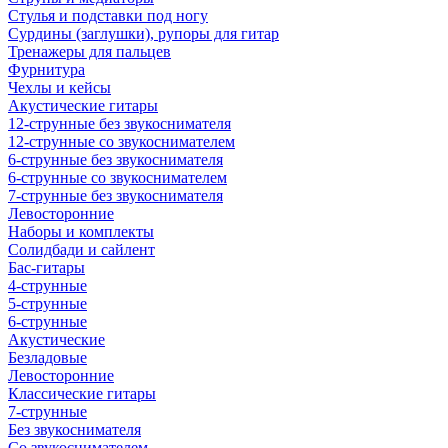
Стулья и подставки под ногу
Сурдины (заглушки), рупоры для гитар
Тренажеры для пальцев
Фурнитура
Чехлы и кейсы
Акустические гитары
12-струнные без звукоснимателя
12-струнные со звукоснимателем
6-струнные без звукоснимателя
6-струнные со звукоснимателем
7-струнные без звукоснимателя
Левосторонние
Наборы и комплекты
Солидбади и сайлент
Бас-гитары
4-струнные
5-струнные
6-струнные
Акустические
Безладовые
Левосторонние
Классические гитары
7-струнные
Без звукоснимателя
Со звукоснимателем