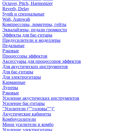
Octaver, Pitch, Harmonizer
Reverb, Delay
Synth и специальные
Wah, Autowah
Компрессоры, лимитеры, гейты
Эквалайзеры, педали громкости
Эффекты для бас-гитары
Предусилители и моделлеры
Педальные
Рэковые
Процессоры эффектов
Аксессуары для процессоров эффектов
Для акустических инструментов
Для бас-гитары
Для электрогитары
Карманные
Луперы
Рэковые
Усиление акустических инструментов
Усиление бас-гитары
"Усилители (""головы"")"
Акустические кабинеты
Комбоусилители
Мини усилители и комбо
Усиление электрогитары