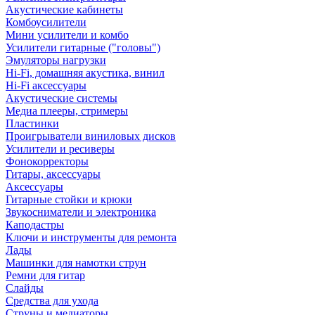
Акустические кабинеты
Комбоусилители
Мини усилители и комбо
Усилители гитарные ("головы")
Эмуляторы нагрузки
Hi-Fi, домашняя акустика, винил
Hi-Fi аксессуары
Акустические системы
Медиа плееры, стримеры
Пластинки
Проигрыватели виниловых дисков
Усилители и ресиверы
Фонокорректоры
Гитары, аксессуары
Аксессуары
Гитарные стойки и крюки
Звукосниматели и электроника
Каподастры
Ключи и инструменты для ремонта
Лады
Машинки для намотки струн
Ремни для гитар
Слайды
Средства для ухода
Струны и медиаторы