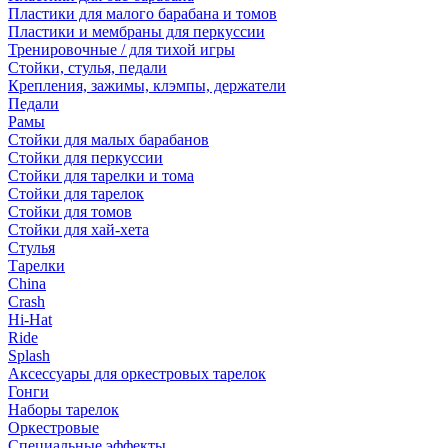
Пластики для малого барабана и томов
Пластики и мембраны для перкуссии
Тренировочные / для тихой игры
Стойки, стулья, педали
Крепления, зажимы, клэмпы, держатели
Педали
Рамы
Стойки для малых барабанов
Стойки для перкуссии
Стойки для тарелки и тома
Стойки для тарелок
Стойки для томов
Стойки для хай-хета
Стулья
Тарелки
China
Crash
Hi-Hat
Ride
Splash
Аксессуары для оркестровых тарелок
Гонги
Наборы тарелок
Оркестровые
Специальные эффекты