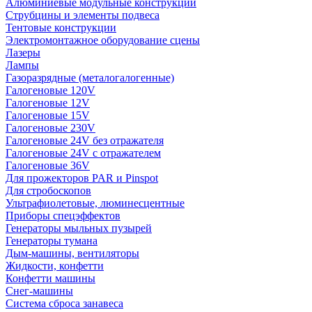
Алюминиевые модульные конструкции
Струбцины и элементы подвеса
Тентовые конструкции
Электромонтажное оборудование сцены
Лазеры
Лампы
Газоразрядные (металогалогенные)
Галогеновые 120V
Галогеновые 12V
Галогеновые 15V
Галогеновые 230V
Галогеновые 24V без отражателя
Галогеновые 24V с отражателем
Галогеновые 36V
Для прожекторов PAR и Pinspot
Для стробоскопов
Ультрафиолетовые, люминесцентные
Приборы спецэффектов
Генераторы мыльных пузырей
Генераторы тумана
Дым-машины, вентиляторы
Жидкости, конфетти
Конфетти машины
Снег-машины
Система сброса занавеса