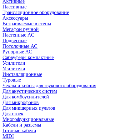
Активные
Пассивные
Трансляционное оборудование
Аксессуары
Встраиваемые в стены
Мегафон ручной
Настенные АС
Подвесные
Потолочные АС
Рупорные АС
Сабвуферы компактные
Усилители
Усилители
Инсталляционные
Туровые
Чехлы и кейсы для звукового оборудования
Для акустических систем
Для комбоусилителей
Для микрофонов
Для микшерных пультов
Для стоек
Многофункциональные
Кабели и разъемы
Готовые кабели
MIDI