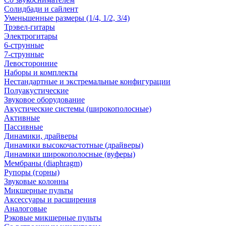
Солидбади и сайлент
Уменьшенные размеры (1/4, 1/2, 3/4)
Трэвел-гитары
Электрогитары
6-струнные
7-струнные
Левосторонние
Наборы и комплекты
Нестандартные и экстремальные конфигурации
Полуакустические
Звуковое оборудование
Акустические системы (широкополосные)
Активные
Пассивные
Динамики, драйверы
Динамики высокочастотные (драйверы)
Динамики широкополосные (вуферы)
Мембраны (diaphragm)
Рупоры (горны)
Звуковые колонны
Микшерные пульты
Аксессуары и расширения
Аналоговые
Рэковые микшерные пульты