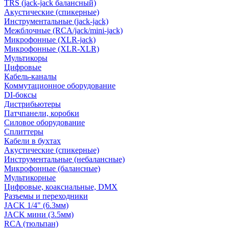
TRS (jack-jack балансный)
Акустические (спикерные)
Инструментальные (jack-jack)
Межблочные (RCA/jack/mini-jack)
Микрофонные (XLR-jack)
Микрофонные (XLR-XLR)
Мультикоры
Цифровые
Кабель-каналы
Коммутационное оборудование
DI-боксы
Дистрибьютеры
Патчпанели, коробки
Силовое оборудование
Сплиттеры
Кабели в бухтах
Акустические (спикерные)
Инструментальные (небалансные)
Микрофонные (балансные)
Мультикорные
Цифровые, коаксиальные, DMX
Разъемы и переходники
JACK 1/4" (6.3мм)
JACK мини (3.5мм)
RCA (тюльпан)