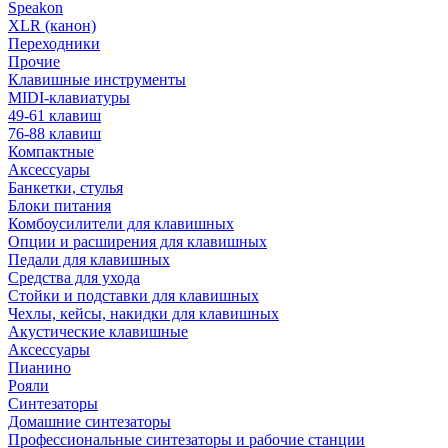
Speakon
XLR (канон)
Переходники
Прочие
Клавишные инструменты
MIDI-клавиатуры
49-61 клавиш
76-88 клавиш
Компактные
Аксессуары
Банкетки, стулья
Блоки питания
Комбоусилители для клавишных
Опции и расширения для клавишных
Педали для клавишных
Средства для ухода
Стойки и подставки для клавишных
Чехлы, кейсы, накидки для клавишных
Акустические клавишные
Аксессуары
Пианино
Рояли
Синтезаторы
Домашние синтезаторы
Профессиональные синтезаторы и рабочие станции