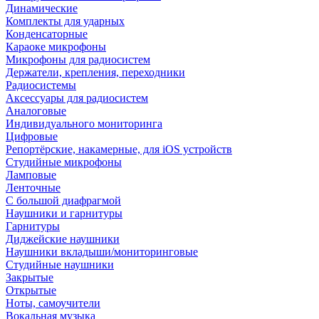
Динамические
Комплекты для ударных
Конденсаторные
Караоке микрофоны
Микрофоны для радиосистем
Держатели, крепления, переходники
Радиосистемы
Аксессуары для радиосистем
Аналоговые
Индивидуального мониторинга
Цифровые
Репортёрские, накамерные, для iOS устройств
Студийные микрофоны
Ламповые
Ленточные
С большой диафрагмой
Наушники и гарнитуры
Гарнитуры
Диджейские наушники
Наушники вкладыши/мониторинговые
Студийные наушники
Закрытые
Открытые
Ноты, самоучители
Вокальная музыка