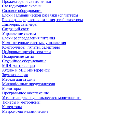
Прожекторы и светильники
Светодиодные экраны
Силовое оборудование
Блоки гальванической развязки (сплиттеры)
Блоки распределения питания, стабилизаторы
Диммеры, свитчеры
Следящий свет
Управление светом
Блоки распределения питания
Компьютерные системы управления
Контроллеры, пульты, селекторы
Цифровые преобразователи
Подарочные хиты
Студийное оборудование
MIDI-контроллеры
Аудио- и MIDI-интерфейсы
Звукоизоляция
Мебель для студии
Микрофонные предусилители
Мониторы
Программное обеспечение
Усилители для наушников/сист. мониторинга
Тюнеры и метрономы
Камертоны
Метрономы механические