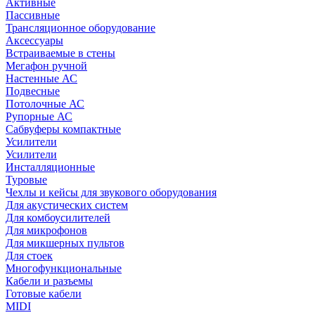
Активные
Пассивные
Трансляционное оборудование
Аксессуары
Встраиваемые в стены
Мегафон ручной
Настенные АС
Подвесные
Потолочные АС
Рупорные АС
Сабвуферы компактные
Усилители
Усилители
Инсталляционные
Туровые
Чехлы и кейсы для звукового оборудования
Для акустических систем
Для комбоусилителей
Для микрофонов
Для микшерных пультов
Для стоек
Многофункциональные
Кабели и разъемы
Готовые кабели
MIDI