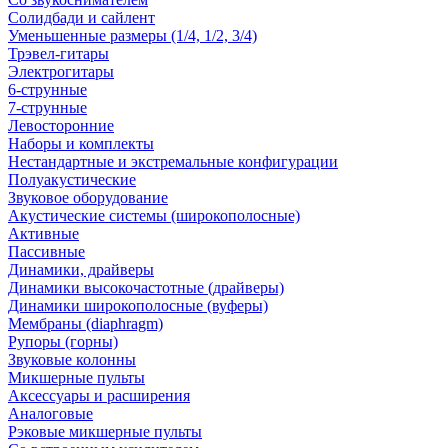
Солидбади и сайлент
Уменьшенные размеры (1/4, 1/2, 3/4)
Трэвел-гитары
Электрогитары
6-струнные
7-струнные
Левосторонние
Наборы и комплекты
Нестандартные и экстремальные конфигурации
Полуакустические
Звуковое оборудование
Акустические системы (широкополосные)
Активные
Пассивные
Динамики, драйверы
Динамики высокочастотные (драйверы)
Динамики широкополосные (вуферы)
Мембраны (diaphragm)
Рупоры (горны)
Звуковые колонны
Микшерные пульты
Аксессуары и расширения
Аналоговые
Рэковые микшерные пульты