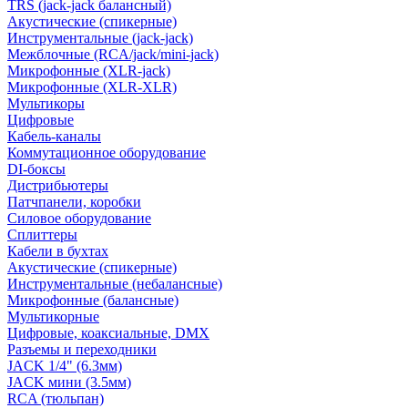
TRS (jack-jack балансный)
Акустические (спикерные)
Инструментальные (jack-jack)
Межблочные (RCA/jack/mini-jack)
Микрофонные (XLR-jack)
Микрофонные (XLR-XLR)
Мультикоры
Цифровые
Кабель-каналы
Коммутационное оборудование
DI-боксы
Дистрибьютеры
Патчпанели, коробки
Силовое оборудование
Сплиттеры
Кабели в бухтах
Акустические (спикерные)
Инструментальные (небалансные)
Микрофонные (балансные)
Мультикорные
Цифровые, коаксиальные, DMX
Разъемы и переходники
JACK 1/4" (6.3мм)
JACK мини (3.5мм)
RCA (тюльпан)