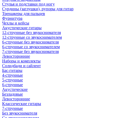
Стулья и подставки под ногу
Сурдины (заглушки), рупоры для гитар
Тренажеры для пальцев
Фурнитура
Чехлы и кейсы
Акустические гитары
12-струнные без звукоснимателя
12-струнные со звукоснимателем
6-струнные без звукоснимателя
6-струнные со звукоснимателем
7-струнные без звукоснимателя
Левосторонние
Наборы и комплекты
Солидбади и сайлент
Бас-гитары
4-струнные
5-струнные
6-струнные
Акустические
Безладовые
Левосторонние
Классические гитары
7-струнные
Без звукоснимателя
Со звукоснимателем