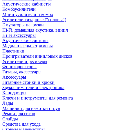
Акустические кабинеты
Комбоусилители
Мини усилители и комбо
Усилители гитарные ("головы")
Эмуляторы нагрузки
Hi-Fi, домашняя акустика, винил
Hi-Fi аксессуары
Акустические системы
Медиа плееры, стримеры
Пластинки
Проигрыватели виниловых дисков
Усилители и ресиверы
Фонокорректоры
Гитары, аксессуары
Аксессуары
Гитарные стойки и крюки
Звукосниматели и электроника
Каподастры
Ключи и инструменты для ремонта
Лады
Машинки для намотки струн
Ремни для гитар
Слайды
Средства для ухода
Струны и медиаторы