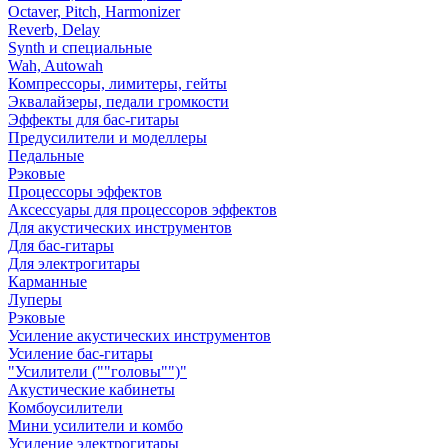
Octaver, Pitch, Harmonizer
Reverb, Delay
Synth и специальные
Wah, Autowah
Компрессоры, лимитеры, гейты
Эквалайзеры, педали громкости
Эффекты для бас-гитары
Предусилители и моделлеры
Педальные
Рэковые
Процессоры эффектов
Аксессуары для процессоров эффектов
Для акустических инструментов
Для бас-гитары
Для электрогитары
Карманные
Луперы
Рэковые
Усиление акустических инструментов
Усиление бас-гитары
"Усилители (""головы"")"
Акустические кабинеты
Комбоусилители
Мини усилители и комбо
Усиление электрогитары